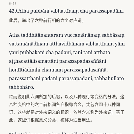
§429
429.Atha pubbāni vibhattīnaṃ cha parassapadāni.
此后，举出了六种前行相的六个对应词。
Atha taddhitānantaraṃ vuccamānānaṃ sabbāsaṃ
vattamānādīnaṃ aṭṭhavidhānaṃ vibhattīnaṃ yāni
yāni pubbakāni cha padāni, tāni tāni atthato
aṭṭhacattālīsamattāni parassapadasaññāni
hontītiādimhi channaṃ parassapadasaññā,
parassatthāni padāni parassapadāni, tabbāhullato
tabbohāro.
继而说明此六词所加的后缀，以及八种现行等变格的分法，这
八种变格中的六个前格词各自指称含义，共包含四十八种同
词，这些就是对外来词义的标识，依其含义称为外来词。基于
此，这些词根据意义分类，被称为适当用法。