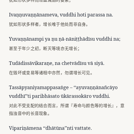
犹如形状多样而轻盈减弱的要素；
Ivaṇṇuvaṇṇānameva, vuddhi hoti parassa na.
犹如形状多样者，增长唯于他处而非自身。
Yuvaṇṇānampi ya ṇu ṇā-nāniṭṭhādīsu vuddhi na;
甚至于年少之初，断灭等境亦无增长；
Tudādissāvikaraṇe, na chetvādīsu vā siyā.
在毁坏或变易等诸相中亦然，勿谓增长可见。
Tassāpyaniyamappasaṅge – ‘‘ayuvaṇṇānañcāyo
vuddhī’’ti paribhāsato ūkārassokāro vuddhi.
对此不受支配的结合而言，所谓『寿命与颜色等的增长』，意
指浊音中的长音现象。
Vipariṇāmena ‘‘dhātūna’’nti vattate.