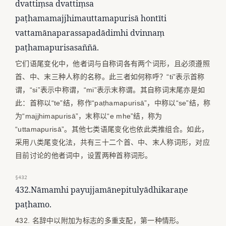
dvattiṃsa dvattiṃsa
paṭhamamajjhimauttamapurisā hontīti
vattamānaparassapadādimhi dvinnaṃ
paṭhamapurisasaññā.
它们语尾变化中，他者词与自称词各有两个词形，且必须遵照
首、中、末三种人称的名称。此三者如何称呼？“ti”表示首称
谓，“si”表示中称谓，“mi”表示末称谓。其自称词末尾亦是如
此：首称以“te”结，称作“paṭhamapurisā”，中称以“se”结，称
为“majjhimapurisā”，末称以“e mhe”结，称为
“uttamapurisā”。其他七类语尾变化也依此类推组合。如此，
采用八类尾变化法，共有三十二个首、中、末人称词形，对应
目前讨论的他者词中，设置两种首称词形。
§432
432.Nāmamhi payujjamānepitulyādhikaraṇe
paṭhamo.
432. 名辞中以附加为标志的多重支配，第一种情形。