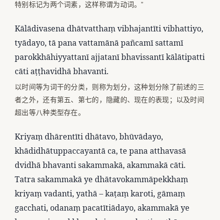
特别标记为两个词素，这样称谓为动词。”
Kālādivasena dhātvatthaṃ vibhajantīti vibhattiyo,
tyādayo, tā pana vattamānā pañcamī sattamī
parokkhāhiyyattanī ajjatanī bhavissantī kālātipatti
cāti aṭṭhavidhā bhavanti.
以时间等为词干的分类，则称为划分，这种划分除了前述的三
者之外，还有第五、第七的，隐藏的、现在的表现；以及时间
超出等八种类型存在。
Kriyaṃ dhārentīti dhātavo, bhūvādayo,
khādidhātuppaccayantā ca, te pana atthavasā
dvidhā bhavanti sakammakā, akammakā cāti.
Tatra sakammakā ye dhātavokammāpekkhaṃ
kriyaṃ vadanti, yathā – kaṭaṃ karoti, gāmaṃ
gacchati, odanaṃ pacatītiādayo, akammakā ye