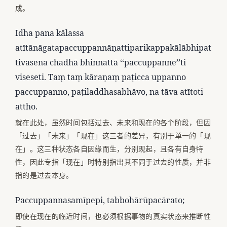
成。
Idha pana kālassa
atītānāgatapaccuppannāṇattiparikappakālābhipat
tivasena chadhā bhinnattā ‘‘paccuppanne’’ti
viseseti. Taṃ taṃ kāraṇaṃ paṭicca uppanno
paccuppanno, paṭiladdhasabhāvo, na tāva atītoti
attho.
就在此处，虽然时间包括过去、未来和现在的各个阶段，但因
「过去」「未来」「现在」这三者的差异，有别于单一的「现
在」。这三种状态各自因缘而生，分别现起，且各有自身特
性，因此专指「现在」时特别指出其不同于过去的性质，并非
指的是过去本身。
Paccuppannasamīpepi, tabbohārūpacārato;
即使在现在的临近时间，也必须根据事物的真实状态来推断性