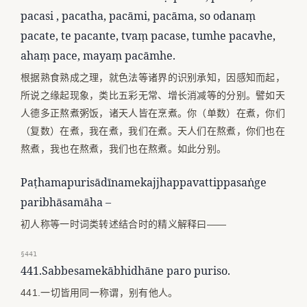
pacasi , pacatha, pacāmi, pacāma, so odanaṃ
pacate, te pacante, tvaṃ pacase, tumhe pacavhe,
ahaṃ pace, mayaṃ pacāmhe.
根据熟食熟成之理，就色法等诸界的识别承知，因感知而起，
所说之缘起现象，类比五彩无常、增长消减等的分别。譬如天
人德多正熬煮粥饭，诸天人皆在烹煮。你（单数）在煮，你们
（复数）在煮，我在煮，我们在煮。天人们在熬煮，你们也在
熬煮，我也在熬煮，我们也在熬煮。如此分别。
Paṭhamapurisādīnamekajjhappavattippasaṅge
paribhāsamāha –
初人称等一时词类转述结合时的精义解释曰——
§441
441.Sabbesamekābhidhāne paro puriso.
441.一切皆用同一称谓，别有他人。