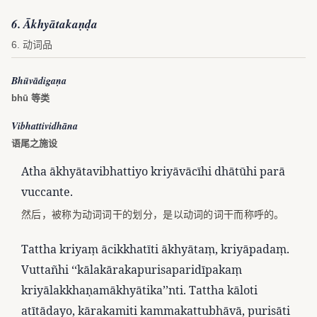
6. Ākhyātakaṇḍa
6. 动词品
Bhūvādigaṇa
bhū 等类
Vibhattividhāna
语尾之施设
Atha ākhyātavibhattiyo kriyāvācīhi dhātūhi parā
vuccante.
然后，被称为动词词干的划分，是以动词的词干而称呼的。
Tattha kriyaṃ ācikkhatīti ākhyātaṃ, kriyāpadaṃ.
Vuttañhi ‘‘kālakārakapurisaparidīpakaṃ
kriyālakkhaṇamākhyātika’’nti. Tattha kāloti
atītādayo, kārakamiti kammakattubhāvā, purisāti