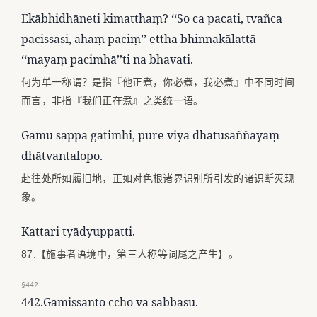
Ekābhidhāneti kimatthaṃ? ‘‘So ca pacati, tvañca
pacissasi, ahaṃ paciṃ’’ ettha bhinnakālattā
‘‘mayaṃ pacimhā’’ti na bhavati.
何为单一称谓？是指『他正煮，你必煮，我必煮』中不同时间
而言，非指『我们正在煮』之类统一语。
Gamu sappa gatimhi, pure viya dhātusaññāyaṃ
dhātvantalopo.
赴往处所如履旧地，正如对色根诸界识别所引发的诸识断灭现
象。
Kattari tyādyuppatti.
87.【施事者语境中，第三人称等词尾之产生】。
§442
442.Gamissanto ccho vā sabbāsu.