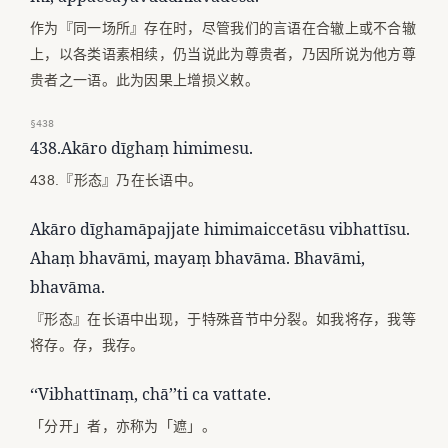
作为『同一场所』存在时，尽管我们的言语在合辙上或不合辙
上，以各类语素相续，仍当说此为尊贵者，乃因所说为他方尊
贵者之一语。此为因果上增损义敕。
§438
438.Akāro dīghaṃ himimesu.
438.『形态』乃在长语中。
Akāro dīghamāpajjate himimaiccetāsu vibhattīsu.
Ahaṃ bhavāmi, mayaṃ bhavāma. Bhavāmi,
bhavāma.
『形态』在长语中出现，于特殊音节中分裂。如我将存，我等
将存。存，我存。
‘‘Vibhattīnaṃ, chā’’ti ca vattate.
「分开」者，亦称为「遮」。