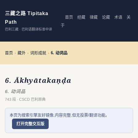
三藏之路 Tipitaka
首页
经藏
律藏
论藏
术语
关
Path
于
巴利三藏 · 巴利语翻译标准中译
首页
藏外
词形成就
6. 动词品
›
›
›
6. Ākhyātakaṇḍa
6. 动词品
743 段 · CSCD 巴利原典
本页为搜索引擎友好镜像,内容完整,但无投票/翻译功能。
打开完整交互版