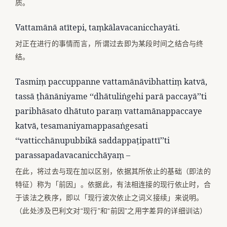
质。
Vattamānā atītepi, taṃkālavacanicchayāti.
对正在进行的事情而言，所谓过去即为某段时间之结合与终
结。
Tasmiṃ paccuppanne vattamānāvibhattiṃ katvā,
tassā ṭhānāniyame ‘‘dhātuliṅgehi parā paccayā’’ti
paribhāsato dhātuto paraṃ vattamānappaccaye
katvā, tesamaniyamappasaṅgesati
‘‘vatticchānupubbikā saddappaṭipattī’’ti
parassapadavacanicchāyaṃ –
在此，将过去与现在加以区别，依据其所依止的基础（即法的
特征）称为「前因」。依据此，有法相连接的现行依止时，合
于该法之秩序，即以「现行波次依止之词义接续」来说明。
（此处涉及巴利文对“现行”和“前因”之用字差异的详细训诂）