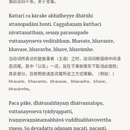
第四百四十条。关于受事。
Kattari ca kārake abhidheyye dhātūhi
attanopadāni honti. Caggahaṇaṃ katthaci
nivattanatthaṃ, sesaṃ parassapade
vuttanayeneva veditabbaṃ. Bhavate, bhavante,
bhavase, bhavavhe, bhave, bhavāmhe.
当动词所表达的是施事者（主语）之时，动词词根接续中间语
态词尾。其中『以及』一词，旨在于某些情形下取消此规则；
其余部分，应依照他语态词尾所说之方式理解。〔例如：〕
bhavate、bhavante、bhavase、bhavavhe、bhave、
bhavāmhe。
Paca pāke, dhātusaññāyaṃ dhātvantalopo,
vuttanayeneva tyādyuppatti,
ivaṇṇuvaṇṇānamabhāvā vuddhiabhāvovettha
viseso. So devadatto odanaṃ pacati, pacanti,