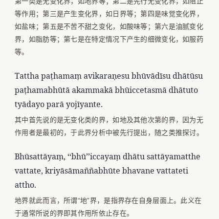
第一类是无变化界，如地界等；第二是先行无变化界，如阻止
等作用；第三是产生变化界，如日界等；第四是味觉变化界，
如盐味；第五是不苦不甜之变化，如酸味等；第六是油腻变化
界，如脂肪等；第七是在特定情况下产生的细微变化，如服药
等。
Tattha paṭhamaṃ avikaraṇesu bhūvādīsu dhātūsu
paṭhamabhūtā akammakā bhūiccetasmā dhātuto
tyādayo parā yojīyante.
其中首先说的是无变化类的界，如地及其他次第的界，因为无
作用者是最初的，于此界分析中被先行提出，随之类推探讨。
Bhūsattāyaṃ, ‘‘bhū’’iccayaṃ dhātu sattāyamatthe
vattate, kriyāsāmaññabhūte bhavane vattateti
attho.
地界就此而言，所谓“地”界，是指界存在自身层面上。此义在
于通常所说的界即其作用所依止存在。