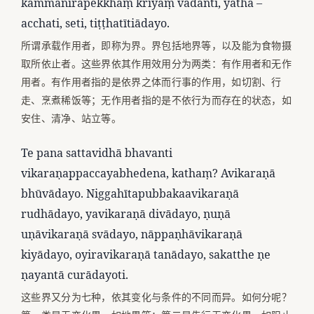
kammanirapekkhaṃ kriyaṃ vadanti, yathā –
acchati, seti, tiṭṭhatītiādayo.
所谓承载作用者，即称为界。界包括地界等，以及能为食物摄
取所依止者。这些界依其作用效用分为两类：有作用者和无作
用者。有作用者指的是依界之体而行事的作用，如切割、行
走、烹煮稀饭等；无作用者指的是不依行为而存在的状态，如
安住、清净、站立等。
Te pana sattavidhā bhavanti
vikaraṇappaccayabhedena, kathaṃ? Avikaraṇā
bhūvādayo. Niggahītapubbakaavikaraṇā
rudhādayo, yavikaraṇā divādayo, ṇuṇā
uṇāvikaraṇā svādayo, nāppaṇhāvikaraṇā
kiyādayo, oyiravikaraṇā tanādayo, sakatthe ṇe
ṇayantā curādayoti.
这些界又分为七种，依其变化与条件的不同而异。如何分呢？