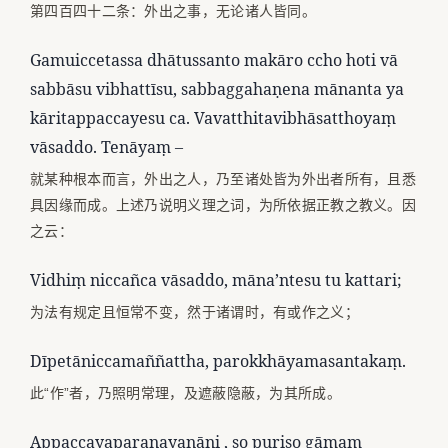
第四百四十二条：外出之事，无论诸人皆同。
Gamuiccetassa dhātussanto makāro ccho hoti vā
sabbāsu vibhattīsu, sabbaggahaṇena mānanta ya
kāritappaccayesu ca. Vavatthitavibhāsatthoyaṃ
vāsaddo. Tenāyaṃ –
就某种根本而言，外出之人，乃至诸处皆为外出者所有，且悉
具因缘而成。上述乃说明义理之词，为所依据正教之教义。因
之云：
Vidhiṃ niccañca vāsaddo, māna’ntesu tu kattari;
为法有规定且恒常不变，然于诸谓时，有或作之义；
Dīpetāniccamaññattha, parokkhāyamasantakaṃ.
此“作”者，乃照明常理，及遮蔽隐蔽，为其所成。
Appaccayaparanayanāni , so puriso gāmaṃ