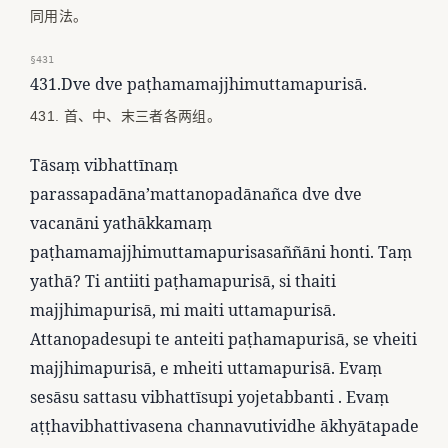
同用法。
§431
431.Dve dve paṭhamamajjhimuttamapurisā.
431. 首、中、末三者各两组。
Tāsaṃ vibhattīnaṃ
parassapadāna’mattanopadānañca dve dve
vacanāni yathākkamaṃ
paṭhamamajjhimuttamapurisasaññāni honti. Taṃ
yathā? Ti antiiti paṭhamapurisā, si thaiti
majjhimapurisā, mi maiti uttamapurisā.
Attanopadesupi te anteiti paṭhamapurisā, se vheiti
majjhimapurisā, e mheiti uttamapurisā. Evaṃ
sesāsu sattasu vibhattīsupi yojetabbanti . Evaṃ
aṭṭhavibhattivasena channavutividhe ākhyātapade