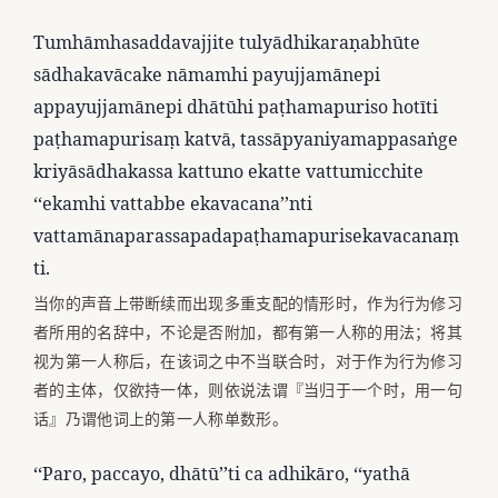
Tumhāmhasaddavajjite tulyādhikaraṇabhūte
sādhakavācake nāmamhi payujjamānepi
appayujjamānepi dhātūhi paṭhamapuriso hotīti
paṭhamapurisaṃ katvā, tassāpyaniyamappasaṅge
kriyāsādhakassa kattuno ekatte vattumicchite
‘‘ekamhi vattabbe ekavacana’’nti
vattamānaparassapadapaṭhamapurisekavacanaṃ
ti.
当你的声音上带断续而出现多重支配的情形时，作为行为修习
者所用的名辞中，不论是否附加，都有第一人称的用法；将其
视为第一人称后，在该词之中不当联合时，对于作为行为修习
者的主体，仅欲持一体，则依说法谓『当归于一个时，用一句
话』乃谓他词上的第一人称单数形。
‘‘Paro, paccayo, dhātū’’ti ca adhikāro, ‘‘yathā