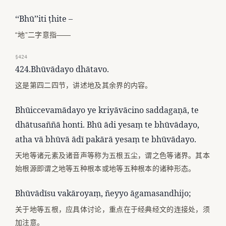
‘‘Bhū’’iti ṭhite –
“地”二字意指——
§424
424.Bhūvādayo dhātavo.
这是第四二四节，讲述地及其余界的内容。
Bhūiccevamādayo ye kriyāvācino saddagaṇā, te
dhātusaññā honti. Bhū ādi yesaṃ te bhūvādayo,
atha vā bhūvā ādī pakārā yesaṃ te bhūvādayo.
天地等诸元素及诸音声等称为五根五尘，谓之色等诸界。其本
始根源即谓之地等五种根本或地等五种根本的诸种形态。
Bhūvādīsu vakāroyaṃ, ñeyyo āgamasandhijo;
关于地等五根，应具体讨论，重点在于经典经文的连接处，须
加注意。