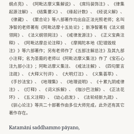
纲点亮》、《阿毗达摩义集解说》、《席玛装饰注》、《律集
起源注解》、《结集要义》、《缘起计数》、《经说义解》、
《律藏》、《聚合论》等八部著作均出自正法光照老师；名叫
净智的老师著有《阿毗达摩十五处论》；新净智著有《法义纲
领网》、《法义纲领网注》、《戒律发源注》、《正义宝典注
释》、《阿毗达摩总论注释》、《摩揭陀本地《犯错毁规
注》》等六部著作；另有老师作了《五部注解总注》及其九部
小注释；名为圣裔的老师以《阿毗达摩义集注》作了《宝石心
注九部小注》；阿毗达摩义集注、《戒法注解》、《四句聚言
注疏》、《大释义刊评》、《大明灯注》、《义集荟萃》、
《手抄法宝》、《地理集》、《地理说明》、《十累九阴戒律
注》、《灯释》、《词义拆解》、《咖沙巴注解》、《正法花
环》、《五义注释》、《幼心启发》、《法轮经新九疏》、
《驯心论注》等共二十部著作由多位大师完成，此外还有其它
著作存在。
Katamāni saddhammo pāyano,