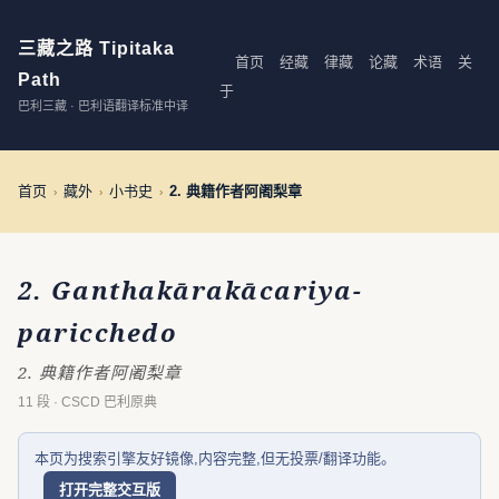
三藏之路 Tipitaka
首页
经藏
律藏
论藏
术语
关
Path
于
巴利三藏 · 巴利语翻译标准中译
首页
藏外
小书史
2. 典籍作者阿阇梨章
›
›
›
2. Ganthakārakācariya-
paricchedo
2. 典籍作者阿阇梨章
11 段 · CSCD 巴利原典
本页为搜索引擎友好镜像,内容完整,但无投票/翻译功能。
打开完整交互版