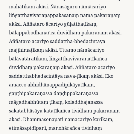
mahāṭīkaṃ akāsi. Ñāṇasāgaro nāmācariyo
liṅgatthavivaraṇappakāsanaṃ nāma pakaraṇaṃ
akāsi. Aññataro ācariyo gūḷatthaṭīkaṃ,
bālappabodhanañca duvidhaṃ pakaraṇaṃ akāsi.
Aññataro ācariyo saddattha-bhedacintāya
majjhimaṭīkaṃ akāsi. Uttamo nāmācariyo
bālāvatāraṭīkaṃ, liṅgatthavivaraṇaṭīkañca
duvidhaṃ pakaraṇaṃ akāsi. Aññataro ācariyo
saddatthabhedacintāya nava-ṭīkaṃ akāsi. Eko
amacco abhidhānappadīpikāyaṭīkaṃ,
gaṇṭhipakaraṇassa daṇḍīppakaraṇassa
māgadhabhūtaṃ ṭīkaṃ, koladdhajanassa
sakaṭabhāsāya kataṭīkañca tividhaṃ pakaraṇaṃ
akāsi. Dhammasenāpati nāmācariyo kārikaṃ,
etimāsapidīpanī, manohārañca tividhaṃ