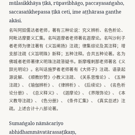
mūlasikkhāya ṭīkā, rūpavibhāgo, paccayasaṅgaho,
saccasaṅkhepassa ṭīkā ceti, ime aṭṭhārasa ganthe
akāsi.
名叫阿奴儒达者老师，著有三种论说：究义辨析、名色析论、
阿毗达摩要义汇集。名叫迦摩者老师著名迦摩论。名叫沙利子
者老师为律注著有《义旨阐扬》注疏；律集综论及其注释；增
支部注疏《义旨明珠》新释；五种注释。合共五种论著。名为
佛城者老师著律义明珠注疏答疑书。新摩嘎剌那老师著名《义
辞光明论》。名叫话施罗者老师著有《大师子》注疏、语录起
源说解、《顺教妙赞》小教义注疏、《关系思惟论》、《五种
注疏》、《瑜伽辨析》、《律辨析》、《后续论》、《名色析
论分册》、《总义释义》、《迦摩论》、《界限饰论》、《本
义教导注疏》、《色分册》、《条件汇集》、《真实总述》注
疏。上述合计十八部论著。
Sumaṅgalo nāmācariyo
abhidhammāvatārassaṭīkaṃ,