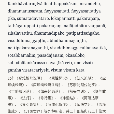
Kaṅkhāvitaraṇīyā līnatthappakāsini, nisandeho,
dhammānusāraṇī, ñeyyāsantati, ñeyyāsantatiyā
ṭīkā, sumatādāvatāro, lokapaññatti pakaraṇaṃ,
tathāgatuppatti pakaraṇaṃ, nalāṭadhātu vaṇṇanā,
sīhaḷavatthu, dhammadīpako, paṭipattisaṅgaho,
visuddhimaggaṇṭhi, abhidhammagaṇṭhi,
nettipakaraṇagaṇṭhi, visuddhimaggacullanavaṭīkā,
sotabbamālinī, pasādajananī, okāsaloko,
subodhālaṅkārassa nava ṭīkā ceti, ime vīsati
ganthā vīsatācariyehi visuṃ visuṃ katā.
此有《疑难解除说明》、《禀性解说》、《法义追随》、《应
知续经典》、《应知续经典注释》、《苏摩陀阿伐陀罗》、
《世俗知识论》、《如来起源论》、《额头界说》、《锡兰故
事》、《法灯》、《修行集》、《净道结》、《阿毗达摩
结》、《导引论集》、《净道小新注》、《闻法花》、《清净
生成》、《开阔世界》等九种新注，共二十部经典乃二十位大