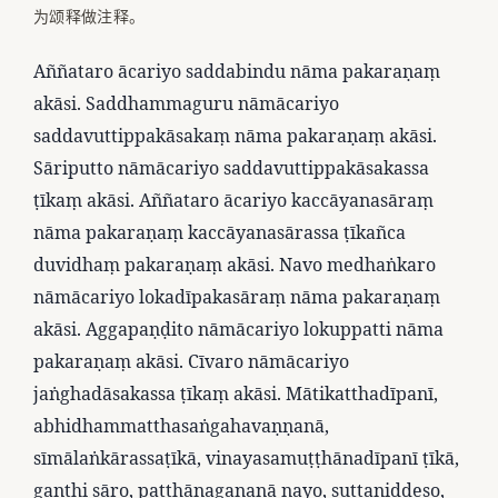
为颂释做注释。
Aññataro ācariyo saddabindu nāma pakaraṇaṃ
akāsi. Saddhammaguru nāmācariyo
saddavuttippakāsakaṃ nāma pakaraṇaṃ akāsi.
Sāriputto nāmācariyo saddavuttippakāsakassa
ṭīkaṃ akāsi. Aññataro ācariyo kaccāyanasāraṃ
nāma pakaraṇaṃ kaccāyanasārassa ṭīkañca
duvidhaṃ pakaraṇaṃ akāsi. Navo medhaṅkaro
nāmācariyo lokadīpakasāraṃ nāma pakaraṇaṃ
akāsi. Aggapaṇḍito nāmācariyo lokuppatti nāma
pakaraṇaṃ akāsi. Cīvaro nāmācariyo
jaṅghadāsakassa ṭīkaṃ akāsi. Mātikatthadīpanī,
abhidhammatthasaṅgahavaṇṇanā,
sīmālaṅkārassaṭīkā, vinayasamuṭṭhānadīpanī ṭīkā,
gaṇṭhi sāro, paṭṭhānagaṇanā nayo, suttaniddeso,