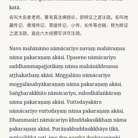
katā.
名叫大名者老师，著有真法阐扬论，即辨证之道注疏。名叫地
藏传记、佛塔传记、菩提传记、小传、长传等合辑，称为辨证
之道注疏，是此六大经撰写详尽注疏。
Navo mahānāmo nāmācariyo navaṃ mahāvaṃsa
nāma pakaraṇaṃ akāsi. Upaseno nāmācariyo
saddhammapajjotikaṃ nāma mahāniddesassa
aṭṭhakathaṃ akāsi. Moggalāno nāmācariyo
moggalānabyākaraṇaṃ nāma pakaraṇaṃ akāsi.
Saṅgharakkhito nāmācariyo, subodhālaṅkāraṃ
nāma pakaraṇaṃ akāsi. Vuttodayakāro
nāmācariyo vuttodayaṃ nāma pakaraṇaṃ akāsi.
Dhammasiri nāmācariyo khuddakasikkhaṃ nāma
pakaraṇaṃ akāsi. Purāṇakhuddasikkhāya ṭīkā,
mūlasikkhā ceti, ime dve ganthā dvehācariyehi