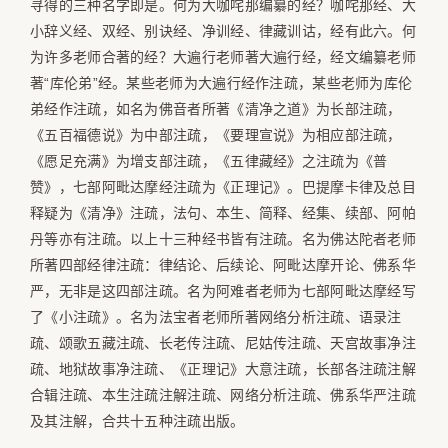
寻得的三种名字即是。何为大咖咤那编纂的经？咖咤那经、大
小辞义经、双经、别诀经、净训经、律藏训诂，经有此六。何
为许多老师合著的经？大遍行老师著大遍行经，经文编纂老师
著“库伦弟”经。某些老师为大遍行经作注疏，某些老师为库伦
弟经作注疏，如名为佛音者所著《清净之道》为长部注疏，
《五百福德说》为中部注疏，《要理宣说》为相应部注疏，
《愿足充满》为增支部注疏，《五律藏经》之注疏为《普
赞》，七部阿毗达摩经注疏为《正理记》。巴提摩卡律及总目
释疑为《清净》注疏，法句、本生、简释、经集、续部、阿帕
丹等亦有注疏。以上十三种经书皆有注疏。名为佛达陀者老师
所著四部经律注疏：律结论、后续论、阿毗达摩开论、佛系华
严，无非是这四部注疏。名为阿难者老师为七部阿毗达摩经写
了《小注疏》。名为法宝者老师所著网络分析注疏、语录注
疏、颂歌五藏注疏、长老传注疏、尼姑传注疏、天宫故事净注
疏、地狱故事净注疏、《正理记》大意注疏，长部各注疏注解
合辑注疏、本生注疏注解注疏、网络分析注疏、佛系华严注疏
及其注解，合共十五种注疏出版。