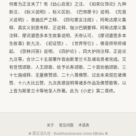
何者为正法末了？有《幼心启发》之注、《如来仪饰论》九种
新注、《标义说明》、标义区别、《巴帝摩卡》说明、《究竟
义说明》、普遍庄严之释、《四句聚言注疏》、阿毗达摩义集
释、真实义别思考释、正说释、咖沙巴摘要释、阿毗达摩义集
注释、摩诃婆悉多本生故事说明、天帝认可、《摩诃婆悉多本
生故事》新九注、《初证悟》、《世界导引》、佛音师导师缘
起、《弥林问答》说明、《四护论》、四大护持注释、正说论
九注等，合计二十五部著作皆由斯里兰卡及诸岛贤者完成。又
有觉悟颂歌、人王颂歌、给予长寿颂歌、二十首劝勉颂歌、三
十七施戒释、无量佛赞颂、二十八尊佛赞、过去未来现在诸佛
赞、十八大比丘赞、九次具德说明等诸多作品及佛赞歌等，以
上皆为斯里兰卡等地圣人所著。此为《小史》第二章终。
关于
常见问题
术语表
☸ 愿正法久住 · Buddhasāsanaṃ ciraṃ tiṭṭhatu ☸