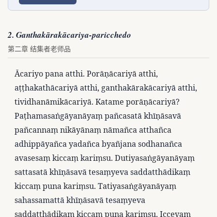
2. Ganthakārakācariya-paricchedo
第二章 结集者老师品
Ācariyo pana atthi. Porāṇācariyā atthi,
aṭṭhakathācariyā atthi, ganthakārakācariyā atthi,
tividhanāmikācariyā. Katame porāṇācariyā?
Paṭhamasaṅgāyanāyaṃ pañcasatā khīṇāsavā
pañcannaṃ nikāyānaṃ nāmañca atthañca
adhippāyañca yadañca byañjana sodhanañca
avasesaṃ kiccaṃ kariṃsu. Dutiyasaṅgāyanāyaṃ
sattasatā khīṇāsavā tesaṃyeva saddatthādikaṃ
kiccaṃ puna kariṃsu. Tatiyasaṅgāyanāyaṃ
sahassamattā khīṇāsavā tesaṃyeva
saddatthādikaṃ kiccaṃ puna kariṃsu. Iccevaṃ