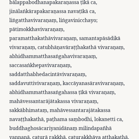
bālappabodhanapakaraṇassa ṭīkā ca,
jinālaṅkārapakaraṇassa navaṭīkā ca,
liṅgatthavivaraṇaṃ, liṅgavinicchayo;
pātimokkhavivaraṇaṃ,
paramatthakathāvivaraṇaṃ, samantapāsādikā
vivaraṇaṃ, catubhāṇavāraṭṭhakathā vivaraṇaṃ,
abhidhammatthasaṅgahavivaraṇaṃ,
saccasaṅkhepavivaraṇaṃ,
saddatthabhedacintāvivaraṇaṃ,
saddavuttivivaraṇaṃ, kaccāyanasāravivaraṇaṃ,
abhidhammatthasaṅgahassa ṭīkā vivaraṇaṃ,
mahāvessantarājātakassa vivaraṇaṃ,
sakkābhimataṃ, mahāvessantarajātakassa
navaṭṭhakathā, paṭhama saṃbodhi, lokanetti ca,
buddhaghosācariyanidānaṃ milindapañhā
vaṇṇanā, caturā rakkhā, caturakkhāya aṭṭhakathā,