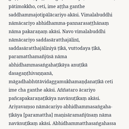
pātimokkho, ceti, ime aṭṭha ganthe
saddhammajotipālācariyo akāsi. Vimalabuddhi
nāmācariyo abhidhamma-pannarasaṭṭhānaṃ
nāma pakaraṇaṃ akāsi. Navo vimalabuddhi
nāmācariyo saddasāratthajālinī,
saddasāratthajāliniyā ṭīkā, vuttodaya ṭīkā,
paramatthamañjūsā nāma
abhidhammasaṅgahaṭīkāya anuṭīkā
dasagaṇṭhivaṇṇanā,
māgadhabhūtāvidaggamukhamaṇḍanaṭīkā ceti
ime cha ganthe akāsi. Aññataro ācariyo
pañcapakaraṇaṭīkāya navānuṭīkaṃ akāsi.
Ariyavaṃso nāmācariyo abhidhammasaṅgaha-
ṭīkāya [paramattha] maṇisāramañjūsaṃ nāma
navānuṭīkaṃ akāsi. Abhidhammatthasaṅgahassa