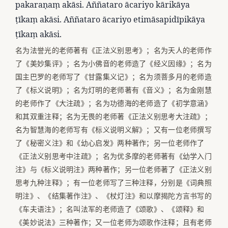
pakaraṇaṃ akāsi. Aññataro ācariyo kārikāya
ṭīkaṃ akāsi. Aññataro ācariyo etimāsapidīpikāya
ṭīkaṃ akāsi.
名为法誉光的老师著有《正法义别思考》；名为天人的老师作
了《美妙集评》；名为小佛音的老师造了《经义因缘》；名为
国主巴罗的老师写了《甘露集义记》；名为须菩多月的老师造
了《标义说明》；名为灯明的老师著有《音义》；名为金刚慧
的老师作了《大注疏》；名为功德海的老师造了《初学意涵》
和其双重注释；名为无畏的老师著《正法义别思考大注疏》；
名为智慧海的老师写有《标义说明义解》；又有一位老师撰写
了《秘密义注》和《幼心启发》两种著作；另一位老师作了
《正法义别思考中注疏》；名为优多摩的老师著有《幼学入门
注》与《标义说明注》两种著作；另一位老师著了《正法义别
思考九种注释》；有一位老师写了三种注释，分别是《词典照
明注》、《结集著作注》、《杖灯注》和以摩揭陀方言书写的
《车夫语注》；名叫法军的老师造了《颂歌》、《颂释》和
《美妙说法》三种著作；又一位老师为颂歌作注释；且有老师