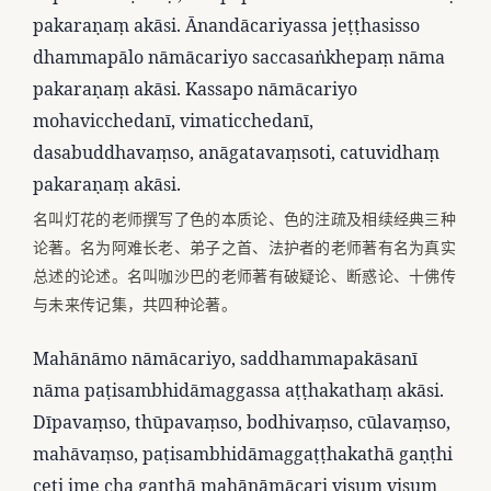
pakaraṇaṃ akāsi. Ānandācariyassa jeṭṭhasisso
dhammapālo nāmācariyo saccasaṅkhepaṃ nāma
pakaraṇaṃ akāsi. Kassapo nāmācariyo
mohavicchedanī, vimaticchedanī,
dasabuddhavaṃso, anāgatavaṃsoti, catuvidhaṃ
pakaraṇaṃ akāsi.
名叫灯花的老师撰写了色的本质论、色的注疏及相续经典三种
论著。名为阿难长老、弟子之首、法护者的老师著有名为真实
总述的论述。名叫咖沙巴的老师著有破疑论、断惑论、十佛传
与未来传记集，共四种论著。
Mahānāmo nāmācariyo, saddhammapakāsanī
nāma paṭisambhidāmaggassa aṭṭhakathaṃ akāsi.
Dīpavaṃso, thūpavaṃso, bodhivaṃso, cūlavaṃso,
mahāvaṃso, paṭisambhidāmaggaṭṭhakathā gaṇṭhi
ceti ime cha ganthā mahānāmācari visuṃ visuṃ