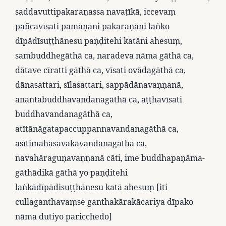
saddavuttipakaraṇassa navaṭīkā, iccevaṃ
pañcavīsati pamāṇāni pakaraṇāni laṅko
dīpādīsuṭṭhānesu paṇḍitehi katāni ahesuṃ,
sambuddhegāthā ca, naradeva nāma gāthā ca,
dātave cīratti gāthā ca, vīsati ovādagāthā ca,
dānasattari, sīlasattari, sappādānavaṇṇanā,
anantabuddhavandanagāthā ca, aṭṭhavīsati
buddhavandanagāthā ca,
atītānāgatapaccuppannavandanagāthā ca,
asītimahāsāvakavandanagāthā ca,
navahāraguṇavaṇṇanā cāti, ime buddhapaṇāma-
gāthādikā gāthā yo paṇḍitehi
laṅkādīpādisuṭṭhānesu katā ahesuṃ [iti
cullaganthavaṃse ganthakārakācariya dīpako
nāma dutiyo paricchedo]