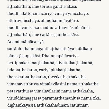
aṭṭhakathāti, ime terasa ganthe akāsi.
Buddhadattonāmācariyo vinaya vinicchayo,
uttaravinicchayo, abhidhammāvatāro,
buddhavaṃsassa madhuratthavilāsinī nāma
aṭṭhakathāti, ime cattāro ganthe akāsi.
Ānandonāmācariyā
sattābhidhammaganthaṭṭhakathāya mūṭīkaṃ
nāma ṭīkaṃ akāsi. Dhammapālācariyo
nettippakaraṇaṭṭhakathā, itivuttakaṭṭhakathā,
udānaṭṭhakathā, cariyāpiṭakaṭṭhakathā,
therakathaṭṭhakathā, therīkathaṭṭhakathā,
vimānavatthussa vimalavilāsini nāma aṭṭhakathā,
petavatthussa vimalavilāsini nāma aṭṭhakathā,
visuddhimaggassa paramatthamañjūsā nāma ṭīkā,
dīghanikāyassa aṭṭhakathādīnaṃ catunnaṃ