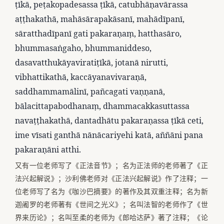
ṭīkā, peṭakopadesassa ṭīkā, catubhāṇavārassa
aṭṭhakathā, mahāsārapakāsanī, mahādīpanī,
sāratthadīpanī gati pakaraṇaṃ, hatthasāro,
bhummasaṅgaho, bhummaniddeso,
dasavatthukāyaviratiṭīkā, jotanā nirutti,
vibhattikathā, kaccāyanavivaraṇā,
saddhammamālinī, pañcagati vaṇṇanā,
bālacittapabodhanaṃ, dhammacakkasuttassa
navaṭṭhakathā, dantadhātu pakaraṇassa ṭīkā ceti,
ime vīsati ganthā nānācariyehi katā, aññāni pana
pakaraṇāni atthi.
又有一位老师写了《正法音节》；名为正法师的老师著了《正
法兴起解说》；沙利佛老师对《正法兴起解说》作了注释；一
位老师写了名为《咖沙巴摘要》的著作及其双重注释；名为新
迦阇罗的老师著有《世间之光义》；名叫法智的老师作了《世
界来历论》；名叫至柔的老师为《郎哈达萨》著了注释；《论