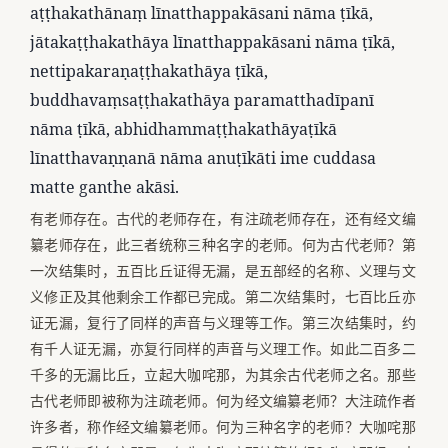
aṭṭhakathānaṃ līnatthappakāsani nāma ṭīkā,
jātakaṭṭhakathāya līnatthappakāsani nāma ṭīkā,
nettipakaraṇaṭṭhakathāya ṭīkā,
buddhavaṃsaṭṭhakathāya paramatthadīpanī
nāma ṭīkā, abhidhammaṭṭhakathāyaṭīkā
līnatthavaṇṇanā nāma anuṭīkāti ime cuddasa
matte ganthe akāsi.
有老师存在。古代的老师存在，有注疏老师存在，还有经文编
纂老师存在，此三者统称三种名字的老师。何为古代老师？第
一次结集时，五百比丘证得无漏，是五部经的名称、义理与文
义修正及其他剩余工作都已完成。第二次结集时，七百比丘亦
证无漏，复行了同样的声音与义理等工作。第三次结集时，约
有千人证无漏，亦复行同样的声音与义理工作。如此二百多二
千多的无漏比丘，立起大咖咤那，为其余古代老师之名。那些
古代老师即被称为注疏老师。何为经文编纂老师？大注疏作者
许多者，称作经文编纂老师。何为三种名字的老师？大咖咤那