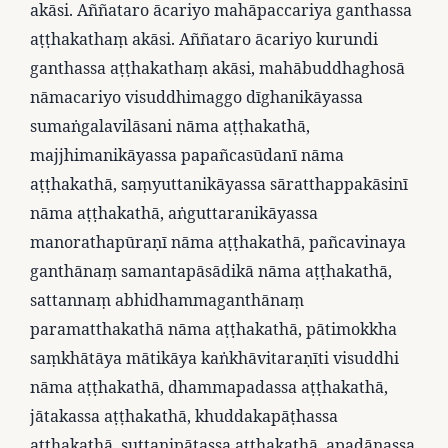
akāsi. Aññataro ācariyo mahāpaccariya ganthassa
aṭṭhakathaṃ akāsi. Aññataro ācariyo kurundi
ganthassa aṭṭhakathaṃ akāsi, mahābuddhaghosā
nāmacariyo visuddhimaggo dīghanikāyassa
sumaṅgalavilāsani nāma aṭṭhakathā,
majjhimanikāyassa papañcasūdanī nāma
aṭṭhakathā, saṃyuttanikāyassa sāratthappakāsinī
nāma aṭṭhakathā, aṅguttaranikāyassa
manorathapūraṇī nāma aṭṭhakathā, pañcavinaya
ganthānaṃ samantapāsādikā nāma aṭṭhakathā,
sattannaṃ abhidhammaganthānaṃ
paramatthakathā nāma aṭṭhakathā, pātimokkha
saṃkhātāya mātikāya kaṅkhāvitaraṇīti visuddhi
nāma aṭṭhakathā, dhammapadassa aṭṭhakathā,
jātakassa aṭṭhakathā, khuddakapāṭhassa
aṭṭhakathā, suttanipātassa aṭṭhakathā, apadānassa