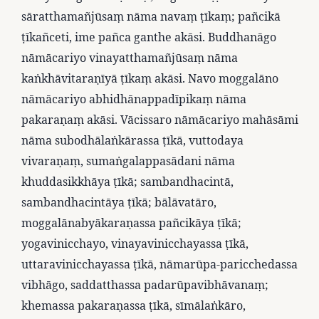
sāratthamañjūsaṃ nāma navaṃ ṭīkaṃ; pañcikā
ṭīkañceti, ime pañca ganthe akāsi. Buddhanāgo
nāmācariyo vinayatthamañjūsaṃ nāma
kaṅkhāvitaraṇīyā ṭīkaṃ akāsi. Navo moggalāno
nāmācariyo abhidhānappadīpikaṃ nāma
pakaraṇaṃ akāsi. Vācissaro nāmācariyo mahāsāmi
nāma subodhālaṅkārassa ṭīkā, vuttodaya
vivaraṇaṃ, sumaṅgalappasādani nāma
khuddasikkhāya ṭīkā; sambandhacintā,
sambandhacintāya ṭīkā; bālāvatāro,
moggalānabyākaraṇassa pañcikāya ṭīkā;
yogavinicchayo, vinayavinicchayassa ṭīkā,
uttaravinicchayassa ṭīkā, nāmarūpa-paricchedassa
vibhāgo, saddatthassa padarūpavibhāvanaṃ;
khemassa pakaraṇassa ṭīkā, sīmālaṅkāro,