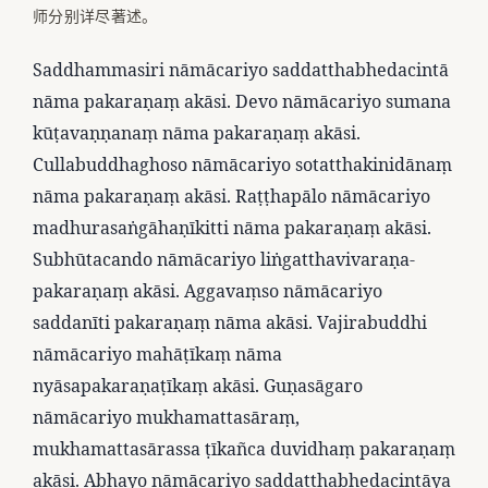
师分别详尽著述。
Saddhammasiri nāmācariyo saddatthabhedacintā
nāma pakaraṇaṃ akāsi. Devo nāmācariyo sumana
kūṭavaṇṇanaṃ nāma pakaraṇaṃ akāsi.
Cullabuddhaghoso nāmācariyo sotatthakinidānaṃ
nāma pakaraṇaṃ akāsi. Raṭṭhapālo nāmācariyo
madhurasaṅgāhaṇīkitti nāma pakaraṇaṃ akāsi.
Subhūtacando nāmācariyo liṅgatthavivaraṇa-
pakaraṇaṃ akāsi. Aggavaṃso nāmācariyo
saddanīti pakaraṇaṃ nāma akāsi. Vajirabuddhi
nāmācariyo mahāṭīkaṃ nāma
nyāsapakaraṇaṭīkaṃ akāsi. Guṇasāgaro
nāmācariyo mukhamattasāraṃ,
mukhamattasārassa ṭīkañca duvidhaṃ pakaraṇaṃ
akāsi. Abhayo nāmācariyo saddatthabhedacintāya