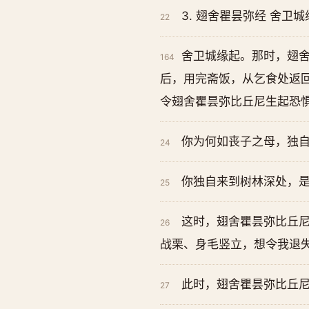
3. 翅舍瞿昙弥经 舍卫
22
舍卫城缘起。那时，翅
164
后，用完斋饭，从乞食处返
令翅舍瞿昙弥比丘尼生起恐
你为何如丧子之母，独
24
你独自来到树林深处，
25
这时，翅舍瞿昙弥比丘尼
26
战栗、身毛竖立，想令我退失
此时，翅舍瞿昙弥比丘尼
27