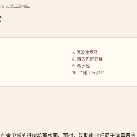
N 5 5. 比丘尼相应
应
7. 优波遮罗经
8. 西苏巴遮罗经
9. 希罗经
10. 金刚比丘尼经
住在舍卫城的祇树给孤独园。那时，阿腊毗比丘尼于清晨著衣