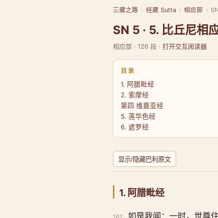
三藏之路
›
经藏 Sutta
›
相应部
›
S
SN 5 · 5. 比丘尼相
相应部 · 126 段 ·
打开交互阅读器
目录
1. 阿腊毗经
2. 索摩经
第四 维嘉亚经
5. 莲华色经
6. 遮罗经
显示/隐藏巴利原文
1. 阿腊毗经
如是我闻：一时，世尊
162