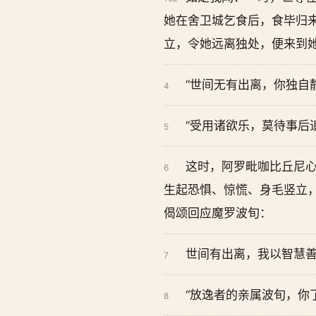
她在舍卫城乞食后，食毕归
立，令她远离独处，便来到
“世间无有出离，你独自
4
“受用诸欲乐，莫待事后
5
这时，阿罗毗咖比丘尼心
6
生起恐惧、惊慌、身毛竖立，
偈颂回应魔罗波旬：
世间有出离，我以智慧
7
“放逸者的亲属波旬，你
8