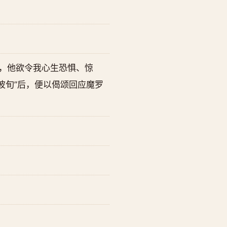
旬，他欲令我心生恐惧、惊
波旬”后，便以偈颂回应魔罗