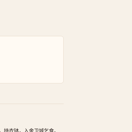
，持衣钵，入舍卫城乞食。