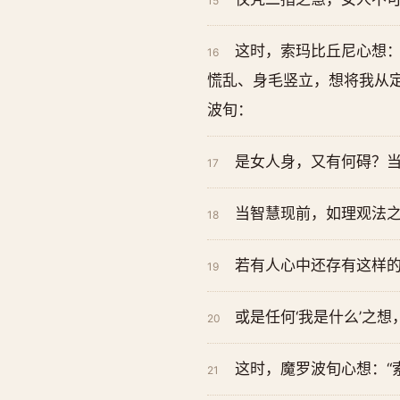
15
这时，索玛比丘尼心想：
16
慌乱、身毛竖立，想将我从定
波旬：
是女人身，又有何碍？
17
当智慧现前，如理观法
18
若有人心中还存有这样的念
19
或是任何‘我是什么’之
20
这时，魔罗波旬心想：“
21