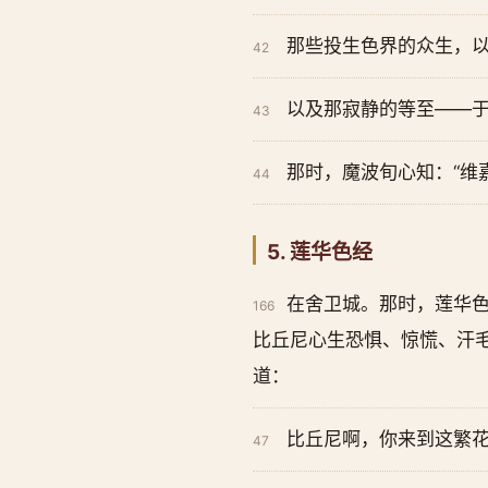
那些投生色界的众生，
42
以及那寂静的等至——
43
那时，魔波旬心知：“维
44
5. 莲华色经
在舍卫城。那时，莲华
166
比丘尼心生恐惧、惊慌、汗
道：
比丘尼啊，你来到这繁
47