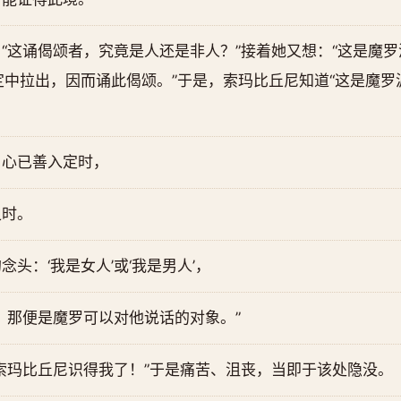
“这诵偈颂者，究竟是人还是非人？”接着她又想：“这是魔
中拉出，因而诵此偈颂。”于是，索玛比丘尼知道“这是魔罗
当心已善入定时，
之时。
头：‘我是女人’或‘我是男人’，
想，那便是魔罗可以对他说话的对象。”
索玛比丘尼识得我了！”于是痛苦、沮丧，当即于该处隐没。