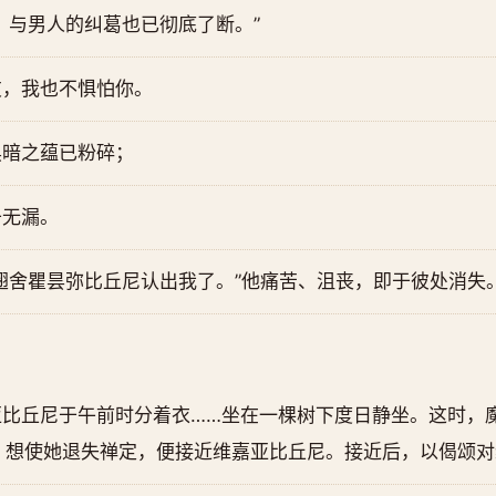
，与男人的纠葛也已彻底了断。”
友，我也不惧怕你。
黑暗之蕴已粉碎；
于无漏。
翅舍瞿昙弥比丘尼认出我了。”他痛苦、沮丧，即于彼处消失
亚比丘尼于午前时分着衣……坐在一棵树下度日静坐。这时，
，想使她退失禅定，便接近维嘉亚比丘尼。接近后，以偈颂对