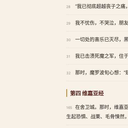
“我已彻底超越丧子之痛
28
我不忧伤，不哭泣，朋
29
一切处的喜乐已灭尽，
30
我已击溃死魔之军，住
31
那时，魔罗波旬心想：“
32
第四 维嘉亚经
在舍卫城。那时，维嘉
165
生起恐惧、战栗、毛骨悚然