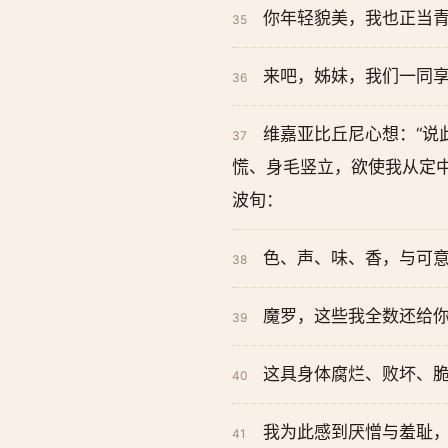
你年轻貌美，我也正当
35
来吧，姊妹，我们一同
36
维嘉亚比丘尼心想：“说
37
慌、身毛竖立，欲使我从定中
波旬：
色、声、味、香，与可
38
魔罗，这些我全数还给
39
这具身体腐烂、败坏、
40
我为此感到厌憎与羞耻
41