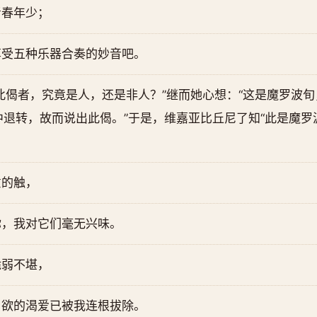
青春年少；
享受五种乐器合奏的妙音吧。
此偈者，究竟是人，还是非人？”继而她心想：“这是魔罗波
退转，故而说出此偈。”于是，维嘉亚比丘尼了知“此是魔罗
意的触，
你，我对它们毫无兴味。
脆弱不堪，
，欲的渴爱已被我连根拔除。