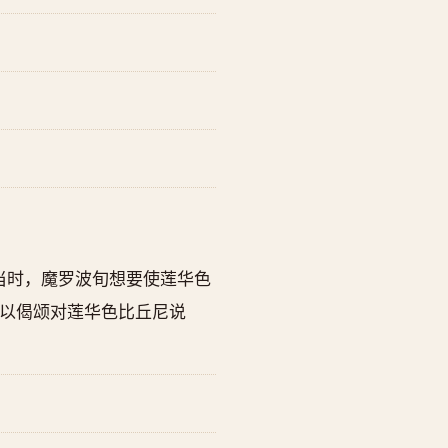
当时，魔罗波旬想要使莲华色
以偈颂对莲华色比丘尼说