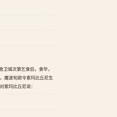
舍卫城次第乞食后，食毕，
，魔波旬欲令索玛比丘尼生
对索玛比丘尼说：