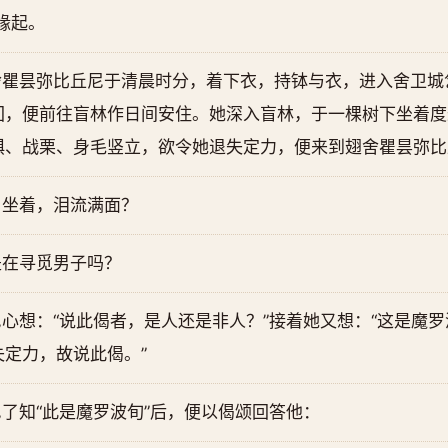
城缘起。
舍瞿昙弥比丘尼于清晨时分，着下衣，持钵与衣，进入舍卫城
回，便前往盲林作日间安住。她深入盲林，于一棵树下坐着度
惧、战栗、身毛竖立，欲令她退失定力，便来到翅舍瞿昙弥比
自坐着，泪流满面？
是在寻觅男子吗？
心想：“说此偈者，是人还是非人？”接着她又想：“这是魔
定力，故说此偈。”
了知“此是魔罗波旬”后，便以偈颂回答他：