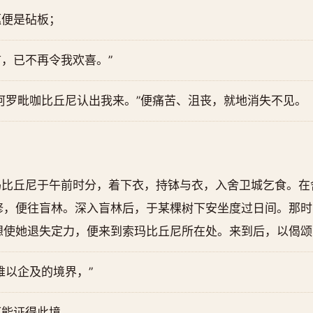
蕴便是砧板；
，已不再令我欢喜。”
阿罗毗咖比丘尼认出我来。”便痛苦、沮丧，就地消失不见。
玛比丘尼于午前时分，着下衣，持钵与衣，入舍卫城乞食。在
修，便往盲林。深入盲林后，于某棵树下安坐度过日间。那时
想使她退失定力，便来到索玛比丘尼所在处。来到后，以偈颂
难以企及的境界，”
可能证得此境。