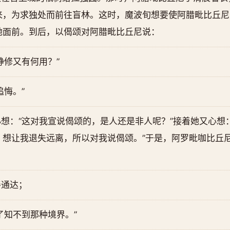
来，为求独处而前往盲林。这时，魔波旬想要使阿腊毗比丘尼
她面前。到后，以偈颂对阿腊毗比丘尼说：
静修又有何用？”
追悔。”
想：“这对我宣说偈颂的，是人还是非人呢？”接着她又心想
想让我退失远离，所以对我说偈颂。”于是，阿罗毗咖比丘尼
善通达；
了知不到那种境界。”