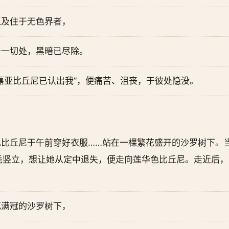
以及住于无色界者，
于一切处，黑暗已尽除。
嘉亚比丘尼已认出我”，便痛苦、沮丧，于彼处隐没。
色比丘尼于午前穿好衣服……站在一棵繁花盛开的沙罗树下。
毛竖立，想让她从定中退失，便走向莲华色比丘尼。走近后，
花满冠的沙罗树下，