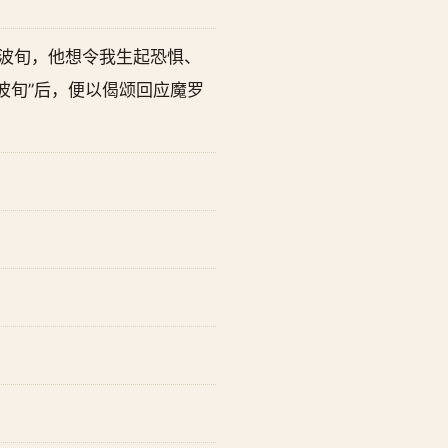
罗波旬，他想令我生起恐惧、
波旬”后，便以偈颂回应魔罗