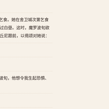
乞食。她在舍卫城次第乞食
过白昼。这时，魔罗波旬欲
丘尼跟前，以偈颂对她说：
罗波旬，他想令我生起恐惧、