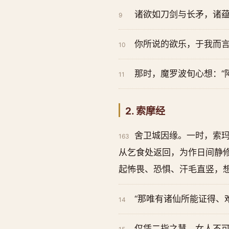
诸欲如刀剑与长矛，诸
9
你所说的欲乐，于我而言
10
那时，魔罗波旬心想：“
11
2. 索摩经
舍卫城因缘。一时，索
163
从乞食处返回，为作日间静
起怖畏、恐惧、汗毛直竖，
“那唯有诸仙所能证得、
14
仅凭二指之慧，女人不