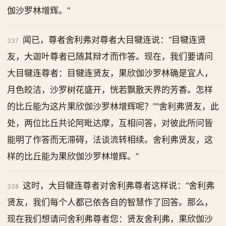
伽沙罗林增辉。”
闻已，尊者舍利弗对尊者大目犍连说：“目犍连贤
337
友，大迦叶尊者已随其辩才而作答。现在，我们要请问
大目犍连尊者：目犍连贤友，果欣伽沙罗林确是宜人，
月色皎洁，沙罗树花盛开，恍若飘散天界的芳香。怎样
的比丘能为这片果欣伽沙罗林增辉呢？”“舍利弗贤友，此
处，两位比丘共论阿毗达摩，互相问答，对彼此所问皆
能明了作答而无滞碍，法谈流转相续。舍利弗贤友，这
样的比丘能为果欣伽沙罗林增辉。”
这时，大目犍连尊者对舍利弗尊者这样说：“舍利弗
338
贤友，我们每个人都已依各自的智慧作了回答。那么，
现在我们想请问舍利弗尊者您：贤友舍利弗，果欣伽沙