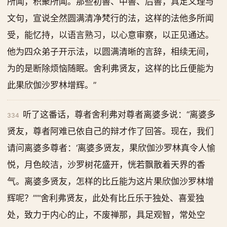
所闻，积聚所闻。那些初善、中善、后善，具足义理与
文句，宣说全然圆满清净梵行的法，这样的法他多所闻
受，能忆持，以语言熟习，以心意审察，以正见通达。
他为四众弟子开示法，以圆满清晰的言辞，相续无间，
为的是断除烦恼随眠。舍利弗贤友，这样的比丘便能为
此果欣伽沙罗林增辉。”
听了这番话，尊者舍利弗对尊者离婆多说：“离婆多
334
贤友，尊者阿难已依自己的辩才作了回答。现在，我们
请问离婆多尊者：‘离婆多贤友，果欣伽沙罗林真令人愉
悦，月色皎洁，沙罗树花盛开，恍若飘散着天界的香
气。离婆多贤友，怎样的比丘能为这片果欣伽沙罗林增
辉呢？’”“舍利弗贤友，此处有比丘乐于独处、喜爱独
处，致力于内心的止，不废禅那，具足观智，常处空