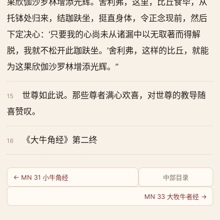
果欣伽沙罗林增添光辉。舍利弗，这里，比丘食毕，从
托钵处归来，结跏趺坐，挺直身体，令正念现前，然后
下定决心：‘只要我的心尚未从诸漏中以无取著而得解
脱，我就不松开此跏趺坐。’舍利弗，这样的比丘，就能
为这果欣伽沙罗林增添光辉。”
世尊如此说。那些尊者满心欢喜，对世尊的教导随
15
喜赞叹。
《大牛角经》第二终
16
← MN 31 小牛角经
中部目录
MN 33 大牧牛者经 →