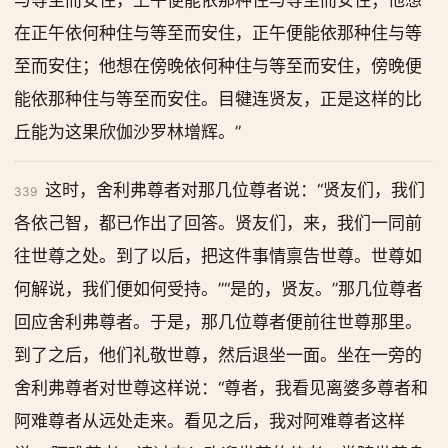
与等至而安住，上午便能依那种住与等至而安住；他想
在正午依何种住与等至而安住，正午便能依那种住与等
至而安住；他想在傍晚依何种住与等至而安住，傍晚便
能依那种住与等至而安住。目犍连贤友，正是这样的比
丘能为这果欣伽沙罗林增辉。”
这时，舍利弗尊者对那几位尊者说：“贤友们，我们
339
各依己智，都已作出了回答。贤友们，来，我们一同前
往世尊之处。到了以后，把这件事情禀告世尊。世尊如
何解说，我们便如何受持。”“是的，贤友。”那几位尊者
回应舍利弗尊者。于是，那几位尊者便前往世尊那里。
到了之后，他们礼敬世尊，然后退坐一面。坐在一旁的
舍利弗尊者对世尊这样说：“尊者，我看见离婆多尊者和
阿难尊者从远处走来。看见之后，我对阿难尊者这样