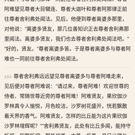
阿难望见尊者大目犍连、尊者大迦叶和尊者阿那律正前
往尊者舍利弗处闻法。见后，他便到尊者离婆多那里，
对他说：“离婆多贤友，那几位善知识正去尊者舍利弗那
里闻法。离婆多贤友，我们也去尊者舍利弗处闻法吧。”
“好的，贤友。”尊者离婆多答。于是尊者离婆多与尊者阿
难也一同前往尊者舍利弗处闻法。
尊者舍利弗远远望见尊者离婆多与尊者阿难走来，
333
见后便对尊者阿难说：“请过来，尊者阿难！欢迎世尊的
侍者、常随世尊近旁的尊者阿难！阿难贤友，果欣伽沙
罗林真令人愉悦，月色皎洁，沙罗树花盛开，恍若飘散
着天界的香气。阿难贤友，怎样的比丘能为这片果欣伽
沙罗林增辉呢？”“舍利弗贤友，此处有比丘多闻，能持守