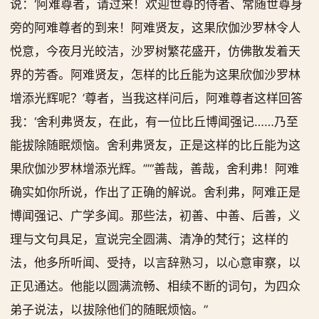
说：‘阿难尊者，请过来！欢迎世尊的侍者、常随世尊身
旁的阿难尊者的到来！阿难贤友，这果欣伽沙罗林令人
悦意，今夜月光皎洁，沙罗树繁花盛开，仿佛散发着天
界的芳香。阿难贤友，怎样的比丘能为这果欣伽沙罗林
增添光辉呢？’尊者，当我这样问后，阿难尊者这样回答
我：‘舍利弗贤友，在此，有一位比丘博闻强记……乃至
能拔除随眠烦恼。舍利弗贤友，正是这样的比丘能为这
果欣伽沙罗林增添光辉。’”“善哉，善哉，舍利弗！阿难
确实如你所说，作出了正确的解说。舍利弗，阿难正是
博闻强记、广学多闻。那些法，初善、中善、后善，义
理与文句具足，宣说完全圆满、清净的梵行；这样的
法，他多所听闻、受持，以言辞熟习，以心意审察，以
正见通达。他能以圆满流畅、相续不断的词句，为四众
弟子说法，以拔除他们的随眠烦恼。”