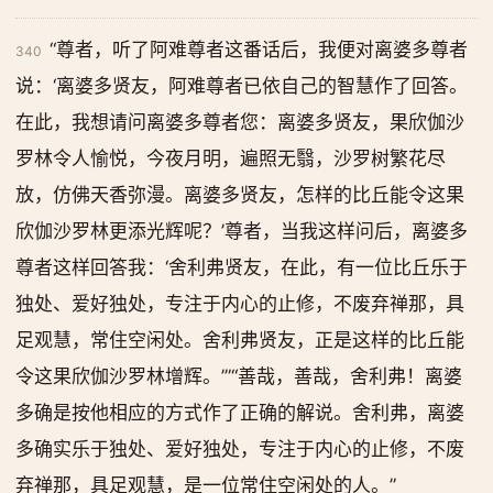
“尊者，听了阿难尊者这番话后，我便对离婆多尊者
340
说：‘离婆多贤友，阿难尊者已依自己的智慧作了回答。
在此，我想请问离婆多尊者您：离婆多贤友，果欣伽沙
罗林令人愉悦，今夜月明，遍照无翳，沙罗树繁花尽
放，仿佛天香弥漫。离婆多贤友，怎样的比丘能令这果
欣伽沙罗林更添光辉呢？’尊者，当我这样问后，离婆多
尊者这样回答我：‘舍利弗贤友，在此，有一位比丘乐于
独处、爱好独处，专注于内心的止修，不废弃禅那，具
足观慧，常住空闲处。舍利弗贤友，正是这样的比丘能
令这果欣伽沙罗林增辉。’”“善哉，善哉，舍利弗！离婆
多确是按他相应的方式作了正确的解说。舍利弗，离婆
多确实乐于独处、爱好独处，专注于内心的止修，不废
弃禅那，具足观慧，是一位常住空闲处的人。”