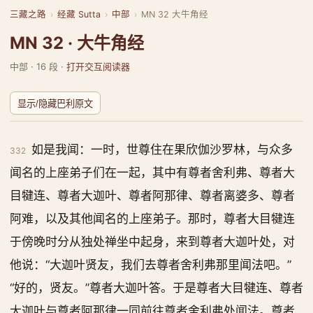
三藏之路
›
经藏 Sutta
›
中部
›
MN 32 大牛角经
MN 32 · 大牛角经
中部 · 16 段 ·
打开交互阅读器
显示/隐藏巴利原文
如是我闻：一时，世尊住在果欣伽沙罗林，与众多
332
闻名的上座弟子们在一起，其中有尊者舍利弗、尊者大
目犍连、尊者大迦叶、尊者阿那律、尊者离婆多、尊者
阿难，以及其他闻名的上座弟子。那时，尊者大目犍连
于傍晚时分从独处禅坐中起身，来到尊者大迦叶处，对
他说：“大迦叶贤友，我们去尊者舍利弗那里闻法吧。”
“好的，贤友。”尊者大迦叶答。于是尊者大目犍连、尊者
大迦叶与尊者阿那律一同前往尊者舍利弗处闻法。尊者