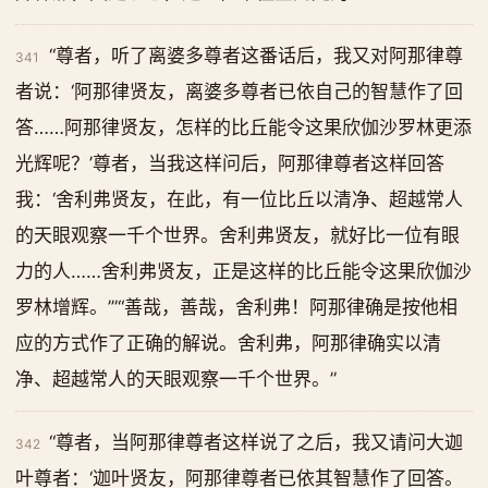
“尊者，听了离婆多尊者这番话后，我又对阿那律尊
341
者说：‘阿那律贤友，离婆多尊者已依自己的智慧作了回
答……阿那律贤友，怎样的比丘能令这果欣伽沙罗林更添
光辉呢？’尊者，当我这样问后，阿那律尊者这样回答
我：‘舍利弗贤友，在此，有一位比丘以清净、超越常人
的天眼观察一千个世界。舍利弗贤友，就好比一位有眼
力的人……舍利弗贤友，正是这样的比丘能令这果欣伽沙
罗林增辉。’”“善哉，善哉，舍利弗！阿那律确是按他相
应的方式作了正确的解说。舍利弗，阿那律确实以清
净、超越常人的天眼观察一千个世界。”
“尊者，当阿那律尊者这样说了之后，我又请问大迦
342
叶尊者：‘迦叶贤友，阿那律尊者已依其智慧作了回答。