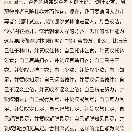
闻已，尊者舍利弗对尊者大迦叶说：“迦叶贤友，阿
336
那律尊者已随其辩才而作答。现在，我们要请问大迦叶
尊者：迦叶贤友，果欣伽沙罗林确是宜人，月色皎洁，
沙罗树花盛开，恍若飘散天界的芳香。怎样的比丘能为
这片果欣伽沙罗林增辉呢？”“舍利弗贤友，此处，比丘自
己住于林中，并赞叹住林；自己托钵乞食，并赞叹托钵
乞食；自己着粪扫衣，并赞叹着粪扫衣；自己只持三
衣，并赞叹只持三衣；自己少欲，并赞叹少欲；自己知
足，并赞叹知足；自己远离独住，并赞叹远离独住；自
己不混杂尘俗，并赞叹不混杂尘俗；自己精进努力，并
赞叹精进；自己戒行具足，并赞叹戒具足；自己定力具
足，并赞叹定具足；自己智慧具足，并赞叹慧具足；自
己解脱具足，并赞叹解脱具足；自己解脱知见具足，并
赞叹解脱知见具足。舍利弗贤友，这样的比丘能为果欣