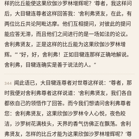
样的比丘能使这果欣伽沙罗林增辉呢？’尊者，我这样问
后，大目犍连尊者这样回答我：‘舍利弗贤友，在此，有
两位比丘共论阿毗达摩。他们互相提问，对彼此的提问
能应答无滞，而且他们之间进行的是一场如法的论议。
舍利弗贤友，正是这样的比丘能为这果欣伽沙罗林增
辉。’” “好，好，舍利弗！正如目犍连那样正确地解说。
舍利弗，目犍连确实是善于说法的人。”
闻此语已，大目犍连尊者对世尊这样说：“尊者，那
344
时我便对舍利弗尊者这样说道：‘舍利弗贤友，我们各自
都依自己的领悟作了回答。而今我们想请问舍利弗尊者
您：舍利弗贤友，这果欣伽沙罗林令人心悦，夜色皎
洁，沙罗树花满枝头，天界的香气仿佛正在飘荡。舍利
弗贤友，怎样的比丘才能为这果欣伽沙罗林增辉呢？’尊