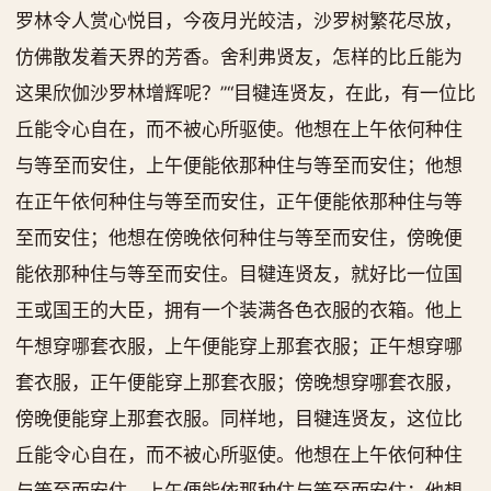
罗林令人赏心悦目，今夜月光皎洁，沙罗树繁花尽放，
仿佛散发着天界的芳香。舍利弗贤友，怎样的比丘能为
这果欣伽沙罗林增辉呢？”“目犍连贤友，在此，有一位比
丘能令心自在，而不被心所驱使。他想在上午依何种住
与等至而安住，上午便能依那种住与等至而安住；他想
在正午依何种住与等至而安住，正午便能依那种住与等
至而安住；他想在傍晚依何种住与等至而安住，傍晚便
能依那种住与等至而安住。目犍连贤友，就好比一位国
王或国王的大臣，拥有一个装满各色衣服的衣箱。他上
午想穿哪套衣服，上午便能穿上那套衣服；正午想穿哪
套衣服，正午便能穿上那套衣服；傍晚想穿哪套衣服，
傍晚便能穿上那套衣服。同样地，目犍连贤友，这位比
丘能令心自在，而不被心所驱使。他想在上午依何种住