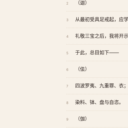
（迦）
2
从最初受具足戒起，应
3
礼敬三宝之后，我将开
4
于此，总目如下——
5
（佉）
6
四波罗夷、九重罪、衣
7
染料、钵、盘与自恣。
8
（伽）
9