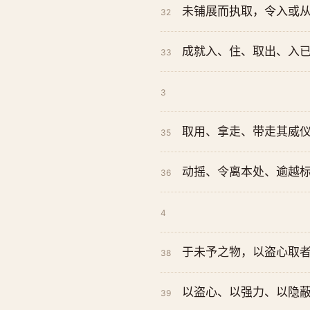
未铺展而执取，令入或
32
成就入、住、取出、入
33
3
取用、拿走、带走其威
35
动摇、令离本处、逾越
36
4
于未予之物，以盗心取
38
以盗心、以强力、以隐
39