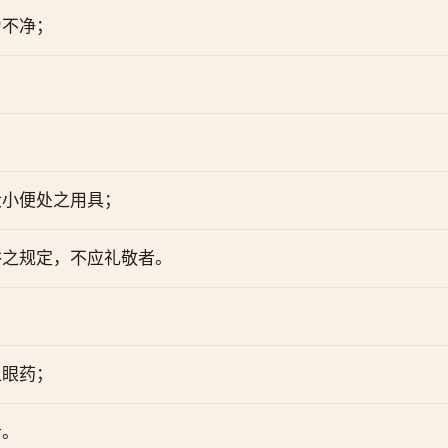
为不净；
大小便处之用具；
浴之规定，不应礼敬者。
之眼药；
者。