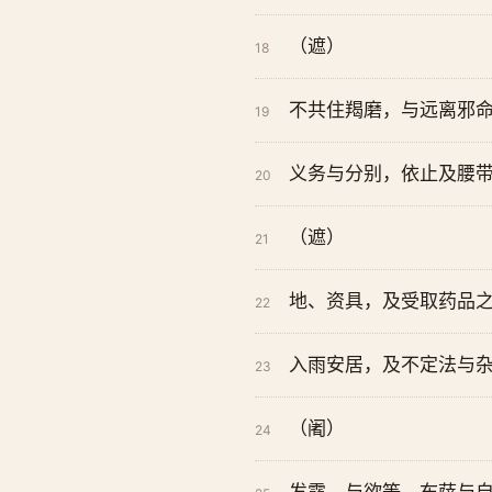
（遮）
18
不共住羯磨，与远离邪
19
义务与分别，依止及腰
20
（遮）
21
地、资具，及受取药品
22
入雨安居，及不定法与
23
（阇）
24