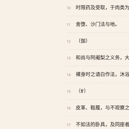
时限药及受取，于肉类
10
舍堕、沙门法与地。
11
（伽）
12
和尚与阿阇梨之义务，
13
裸身时之请白作法，沐
14
（𑊋）
15
皮革、鞋履，与不观察
16
不如法的卧具，及同座
17