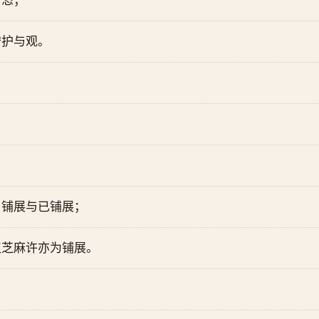
自恣；
守护与观。
，铺展与已铺展；
仅芝麻许亦为铺展。