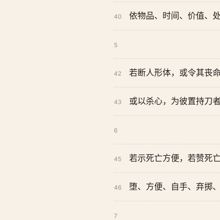
依物品、时间、价值、
40
5
若断人形体，或令其丧
42
或以杀心，为彼置持刀
43
6
若示死亡方便，若赞死
45
堕、方便、自手、弃掷
46
7