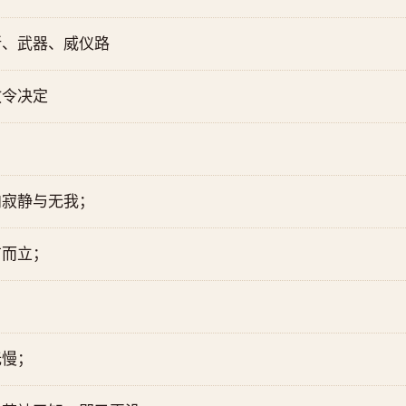
所、武器、威仪路
教令决定
向寂静与无我；
有而立；
无慢；