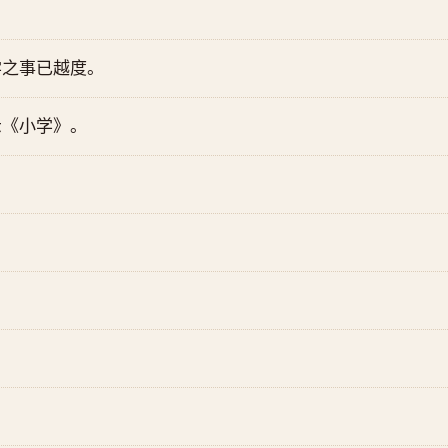
学之事已越度。
示《小学》。
；