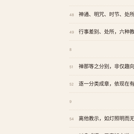
神通、明咒、时节、处
48
行事差别、处所，六种
49
8
禅那等之分别，非仅趣
51
逐一分类成章，依现在
52
9
离他教示，如灯照明而
54