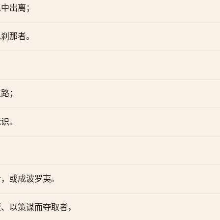
从中出离；
已刹那者。
仪路；
标识。
者，或成波罗夷。
蔽、以策谋而夺取者，