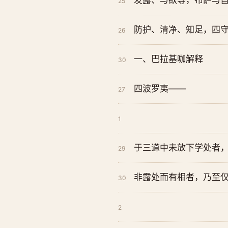
发露、与欲等，布萨与
25
防护、清净、知足，四
26
一、巴拉基咖解释
30
四波罗夷——
27
1
于三道中未放下学处者
29
非露处而有相者，乃至
30
2