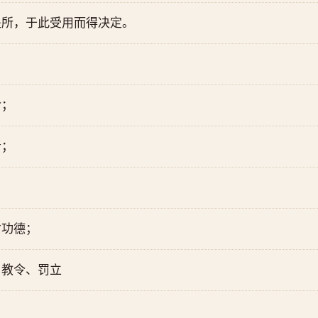
处所，于此受用而得决定。
命；
者；
亡功德；
、教令、罚立