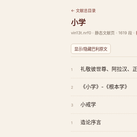
← 文献总目录
小学
vin13t.nrf0 · 静态文献页 · 1619 段 ·
显示/隐藏巴利原文
礼敬彼世尊、阿拉汉、
1
《小学》-《根本学》
2
小戒学
3
造论序言
1