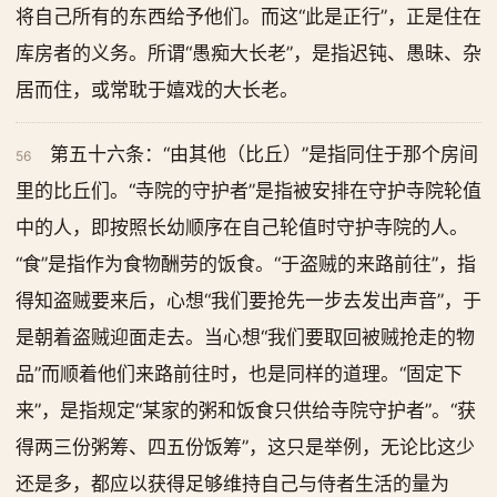
将自己所有的东西给予他们。而这“此是正行”，正是住在
库房者的义务。所谓“愚痴大长老”，是指迟钝、愚昧、杂
居而住，或常耽于嬉戏的大长老。
第五十六条：“由其他（比丘）”是指同住于那个房间
56
里的比丘们。“寺院的守护者”是指被安排在守护寺院轮值
中的人，即按照长幼顺序在自己轮值时守护寺院的人。
“食”是指作为食物酬劳的饭食。“于盗贼的来路前往”，指
得知盗贼要来后，心想“我们要抢先一步去发出声音”，于
是朝着盗贼迎面走去。当心想“我们要取回被贼抢走的物
品”而顺着他们来路前往时，也是同样的道理。“固定下
来”，是指规定“某家的粥和饭食只供给寺院守护者”。“获
得两三份粥筹、四五份饭筹”，这只是举例，无论比这少
还是多，都应以获得足够维持自己与侍者生活的量为