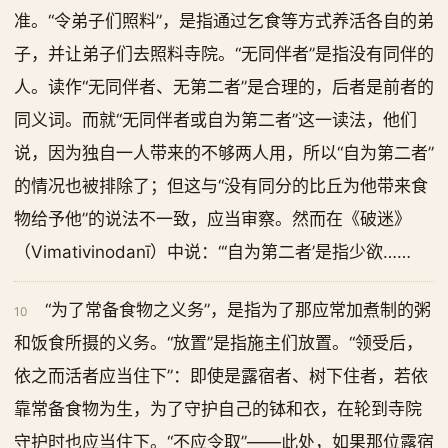
准。“令弟子们照料”，是指通过乞食等方式养活各自的弟
子，并让弟子们去照料寺院。“无同伴者”是指没有同伴的
人。读作“无同伴者、无第二者”是合理的，后者是前者的
同义词。而就“无同伴者或自为第二者”这一读法，他们
说，因为独自一人带来的不够两人用，所以“自为第二者”
的情况也被排除了；但这与“没有同分的比丘为他带来食
物给予他”的说法不一致，应当审察。然而在《破迷》
（Vimativinodanī）中说：“‘自为第二者’是指少欲……
“为了常备食物之义务”，是指为了那应常加煮制的粥
10
和饭食所摄的义务。“放置”是指施主们放置。“领受后，
依之而活者应当住下”：即使是露宿者、树下住者，若依
靠常备食物为生，为了守护自己的钵和衣，在轮到寺院
守护时也应当住下。“不应令取”——此处，如果那位露宿