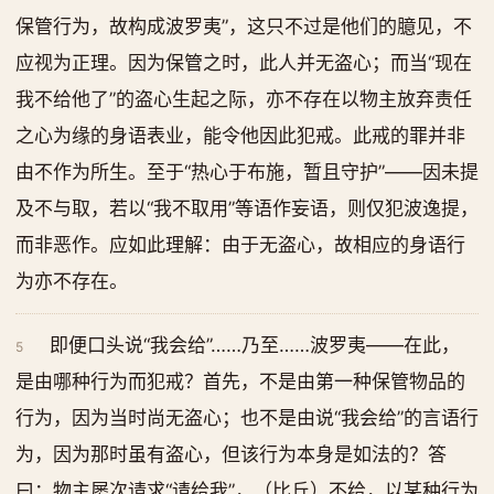
保管行为，故构成波罗夷”，这只不过是他们的臆见，不
应视为正理。因为保管之时，此人并无盗心；而当“现在
我不给他了”的盗心生起之际，亦不存在以物主放弃责任
之心为缘的身语表业，能令他因此犯戒。此戒的罪并非
由不作为所生。至于“热心于布施，暂且守护”——因未提
及不与取，若以“我不取用”等语作妄语，则仅犯波逸提，
而非恶作。应如此理解：由于无盗心，故相应的身语行
为亦不存在。
即便口头说“我会给”……乃至……波罗夷——在此，
5
是由哪种行为而犯戒？首先，不是由第一种保管物品的
行为，因为当时尚无盗心；也不是由说“我会给”的言语行
为，因为那时虽有盗心，但该行为本身是如法的？答
曰：物主屡次请求“请给我”，（比丘）不给，以某种行为