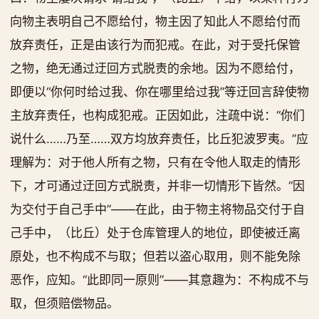
向物主表明自己不愿给付，物主因了知此人不愿给付而
放弃责任，正是由该行为而犯戒。在此，对于受托保管
之物，绝无通过迂回方式脱责的余地。因为不愿给付，
即便以“你何时给过我、你在哪里给过我”等迂回言辞使物
主放弃责任，也构成犯戒。正因如此，注疏中说：“你们
说什么……乃至……双方均放弃责任，比丘犯波罗夷。”应
理解为：对于他人所有之物，只有在令他人取走的情形
下，才可通过迂回方式脱责，并非一切情形下皆然。“因
为交付于自己手中”——在此，由于物主将物品交付于自
己手中，（比丘）处于仓库管理人的地位，即使被迁离
原处，也不构成不与取；但若以盗心取用，则不能免除
恶作，应知。“此即同一原则”——其意趣为：不构成不与
取，但须赔偿物品。