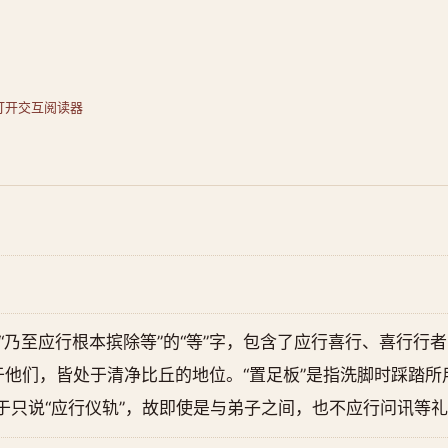
打开交互阅读器
中，“乃至应行根本摈除等”的“等”字，包含了应行喜行、喜行
他们，皆处于清净比丘的地位。“置足板”是指洗脚时踩踏所
于只说“应行仪轨”，故即使是与弟子之间，也不应行问讯等