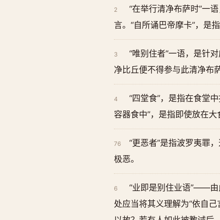
“在举行清净布萨时”一
2
言。“自所诵巴帝摩卡”，是
“唯别住者”一语，是针
3
净比丘便不得参与此清净布
“四堂食”，是指在食堂
4
容器食中”，是指即使放在大
“更恶者”是指波罗夷罪
76
极恶。
“业即是别住业语”——由
6
处应当将其义理解为“依自己