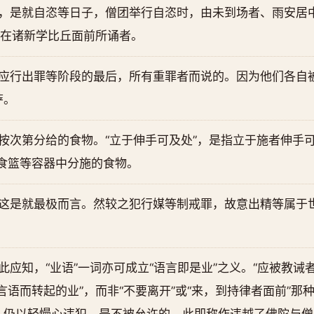
语，是就自恣等日子，僧团举行自恣时，由未到场者、雨安居
指在诸新学比丘面前所诵者。
对应行出罪等阶段的最后，所有重罪者而说的。因为他们各自
萨。
中按次第分给的食物。“立于伸手可及处”，是指立于施者伸手
食篮等容器中分施的食物。
，这是就最极而言。然较之犯行媒等制戒罪，故意出精等属于
此应知，“业语”一词亦可成立“语言即是业”之义。“应被教诫者
言语而转起的业”，而非“不要离开”或“来，到持律者面前”那