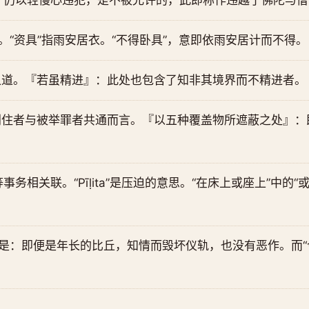
，仍以轻慢心违犯，是不被允许的，此即称作违越了佛陀与僧
。“资具”指雨安居衣。“不得卧具”，意即依雨安居计而不得。
之道。『若虽精进』：此处也包含了知非其境界而不精进者。
别住者与被举罪者共通而言。『以五种覆盖物所遮蔽之处』：
身等事务相关联。“Pīḷita”是压迫的意思。“在床上或座上”中
。
思是：即便是年长的比丘，知情而毁坏仪轨，也没有恶作。而“