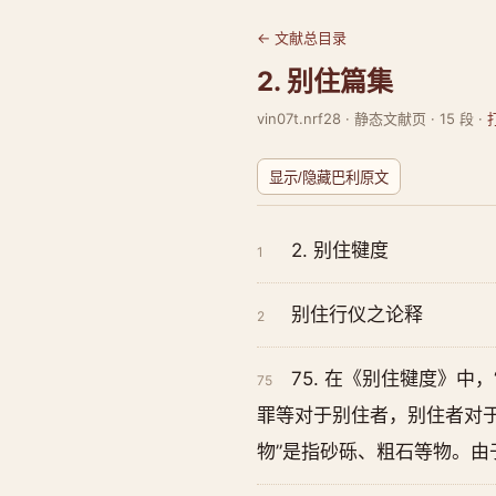
← 文献总目录
2. 别住篇集
vin07t.nrf28 · 静态文献页 · 15 段 ·
显示/隐藏巴利原文
2. 别住犍度
1
别住行仪之论释
2
75. 在《别住犍度》
75
罪等对于别住者，别住者对于
物”是指砂砾、粗石等物。由