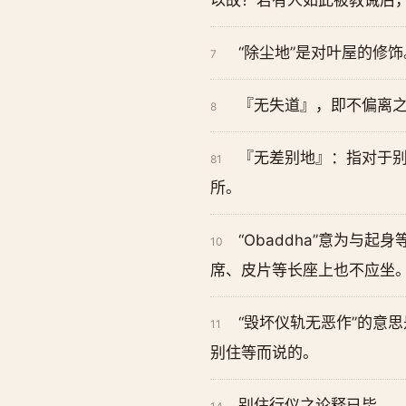
以故？若有人如此被教诫后
“除尘地”是对叶屋的修饰
7
『无失道』，即不偏离
8
『无差别地』：指对于
81
所。
“Obaddha”意为与起
10
席、皮片等长座上也不应坐
“毁坏仪轨无恶作”的意
11
别住等而说的。
别住行仪之论释已毕。