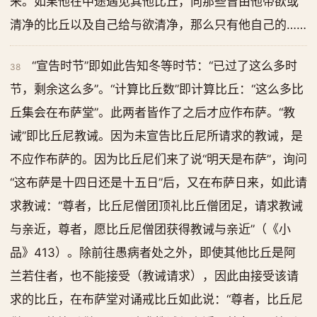
来。如果他在中途遇见其他比丘，向那些曾由他带欲或
清净的比丘以及自己给与欲清净，那么只有他自己的……
“宣告时节”即如此告知冬等时节：“已过了这么多时
38
节，剩余这么多”。“计算比丘数”即计算比丘：“这么多比
丘集会在布萨堂”。此两者皆作了之后才应作布萨。“教
诫”即比丘尼教诫。因为未宣告比丘尼所请求的教诫，是
不应作布萨的。因为比丘尼们来了说“明天是布萨”，询问
“这布萨是十四日还是十五日”后，又在布萨日来，如此请
求教诫：“尊者，比丘尼僧团顶礼比丘僧团足，请求教诫
与亲近，尊者，愿比丘尼僧团获得教诫与亲近”（《小
品》413）。除前往愚病者处之外，即使其他比丘是阿
兰若住者，也不能接受（教诫请求），因此由接受该请
求的比丘，在布萨堂对诵戒比丘如此说：“尊者，比丘尼