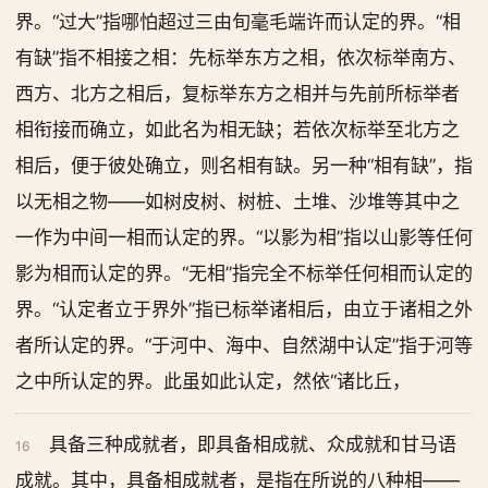
界。“过大”指哪怕超过三由旬毫毛端许而认定的界。“相
有缺”指不相接之相：先标举东方之相，依次标举南方、
西方、北方之相后，复标举东方之相并与先前所标举者
相衔接而确立，如此名为相无缺；若依次标举至北方之
相后，便于彼处确立，则名相有缺。另一种“相有缺”，指
以无相之物——如树皮树、树桩、土堆、沙堆等其中之
一作为中间一相而认定的界。“以影为相”指以山影等任何
影为相而认定的界。“无相”指完全不标举任何相而认定的
界。“认定者立于界外”指已标举诸相后，由立于诸相之外
者所认定的界。“于河中、海中、自然湖中认定”指于河等
之中所认定的界。此虽如此认定，然依“诸比丘，
具备三种成就者，即具备相成就、众成就和甘马语
16
成就。其中，具备相成就者，是指在所说的八种相——