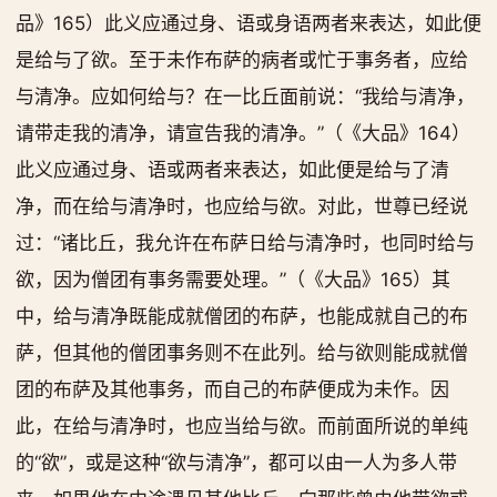
品》165）此义应通过身、语或身语两者来表达，如此便
是给与了欲。至于未作布萨的病者或忙于事务者，应给
与清净。应如何给与？在一比丘面前说：“我给与清净，
请带走我的清净，请宣告我的清净。”（《大品》164）
此义应通过身、语或两者来表达，如此便是给与了清
净，而在给与清净时，也应给与欲。对此，世尊已经说
过：“诸比丘，我允许在布萨日给与清净时，也同时给与
欲，因为僧团有事务需要处理。”（《大品》165）其
中，给与清净既能成就僧团的布萨，也能成就自己的布
萨，但其他的僧团事务则不在此列。给与欲则能成就僧
团的布萨及其他事务，而自己的布萨便成为未作。因
此，在给与清净时，也应当给与欲。而前面所说的单纯
的“欲”，或是这种“欲与清净”，都可以由一人为多人带