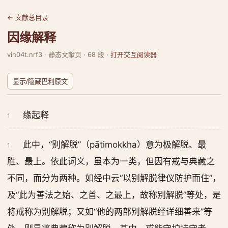
← 文献总目录
因缘解释
vin04t.nrf3 · 静态文献页 · 68 段 ·
打开交互阅读器
显示/隐藏巴利原文
缘起释
1
此中，“别解脱”（pātimokkha）意为极解脱、最
1
胜、最上。依此词义，虽本为一类，但因有戒与典藏之
不同，而分为两种。如经中云“以别解脱律仪防护而住”，
及“此为善法之始、之首、之最上，故称别解脱”等处，是
将戒称为别解脱；又如“他的两部别解脱经详细善来”等