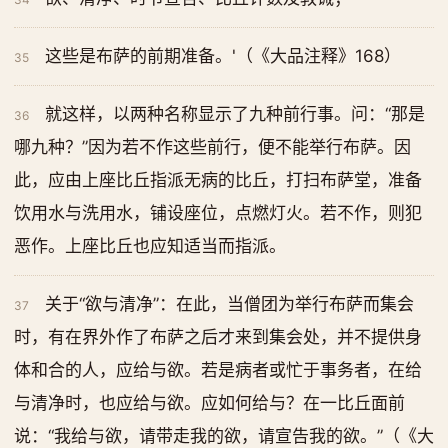
这些是布萨的前期准备。'（《大品注释》168）
35
就这样，以两种名称显示了九种前行事。问：“那是
36
哪九种？”因为若不作这些前行，便不能举行布萨。因
此，应由上座比丘指派无病的比丘，打扫布萨堂，准备
饮用水与洗用水，铺设座位，点燃灯火。若不作，则犯
恶作。上座比丘也应知适当而指派。
关于“欲与清净”：在此，当僧团为举行布萨而集会
37
时，有在界外作了布萨之后才来到集会处，并不提供身
体和合的人，应给与欲。若是病者或忙于事务者，在给
与清净时，也应给与欲。应如何给与？在一比丘面前
说：“我给与欲，请带走我的欲，请宣告我的欲。”（《大