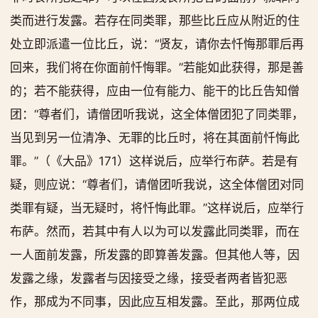
类而进行发露。若存在同类罪，那些比丘应从附近的住
处立即派遣一位比丘，说：“贤友，请你去忏悔那罪后再
回来，我们将在你面前忏悔罪。”若能如此获得，那是善
的；若不能获得，应由一位有能力、能干的比丘告知僧
团：“尊者们，请僧团听我说，这全体僧团犯了同类罪，
当见到另一位清净、无罪的比丘时，将在其面前忏悔此
罪。”（《大品》171）这样说后，应举行布萨。若是有
疑，则应说：“尊者们，请僧团听我说，这全体僧团对同
类罪有疑，当无疑时，将忏悔此罪。”这样说后，应举行
布萨。然而，若其中有人以为可以发露此同类罪，而在
一人面前发露，所发露的即算善发露。但其他人等，因
发露之缘，发露者与因接受之缘，接受者两者皆犯恶
作，那成为不同事，因此应互相发露。至此，那两位成