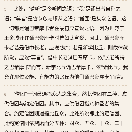
此处，“请听”是令听闻之语；“我”是诵出者自称之
5
语；“尊者”是含恭敬与顺从之语；“僧团”是集众之语。这
一切都是诵巴帝摩卡者在最初应宣说之语。因为世尊于
王舍城开许诵巴帝摩卡时曾如此宣说，因此，诵巴帝摩
卡者若是僧中长老，应说“友”；若是新学比丘，则依律藏
所说，应说“尊者”。僧中长老诵巴帝摩卡，依“长老所持
之巴帝摩卡”而言；新学比丘诵巴帝摩卡，依“诸比丘，我
允许那位贤能、有能力的比丘为他们诵巴帝摩卡”而言。
“僧团”一词虽通指众人之集合，然此僧团有二种：应
6
供僧团与约定僧团。其中，应供僧团指八种圣者的集
合。约定僧团则通指比丘众，此处所说即此约定僧团。
此约定僧团依羯磨而分五种：四众、五众、十众、二十