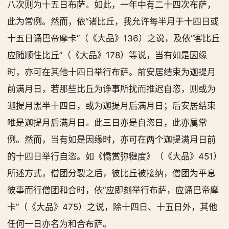
八次则为十五日布萨。如此，一年中有二十四次布萨，
此为常例。然而，依“诸比丘，我允许每半月于十四日或
十五日诵巴帝摩卡”（《大品》136）之说，及依“客比丘
应随顺住比丘”（《大品》178）等说，当有如是因缘
时，亦可在其他十四日举行布萨。前安居结束为迦提月
前满月日，若那些比丘为诤事所扰而推迟自恣，则或为
迦提月黑半十四日，或为迦提月后满月日；后安居结束
唯是迦提月后满月日。此三日亦是自恣日，此亦属常
例。然而，当有如是因缘时，亦可在两个迦提满月日前
的十四日举行自恣。如《憍赏弥犍度》（《大品》451）
所述方式，僧团分裂之后，彼比丘被接纳，僧团为平息
彼事而行僧团和合时，依“应即刻举行布萨，应诵巴帝摩
卡”（《大品》475）之说，除十四日、十五日外，其他
任何一日亦名为和合布萨。