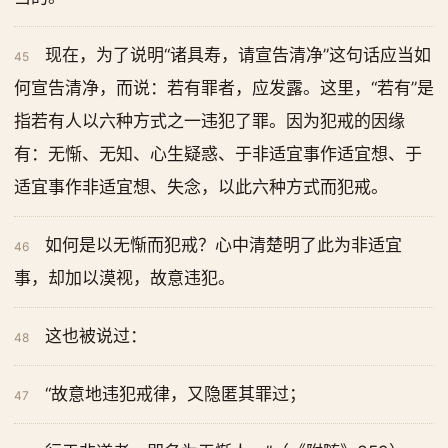
现在，为了说明“诸具寿，请宣告清净”这句话应当如
45
何宣告清净，而说：若有罪者，应发露。这里，“若有”是
指若有人以六种方式之一违犯了罪。因为犯戒的因缘
有：无惭、无知、心生疑惑、于非适宜事作适宜想、于
适宜事作非适宜想、失念，以此六种方式而犯戒。
如何是以无惭而犯戒？心中清楚明了此为非适宜
46
事，却加以漠视，故意违犯。
这也被说过：
48
“故意地违犯戒律，又隐匿其罪过；
47