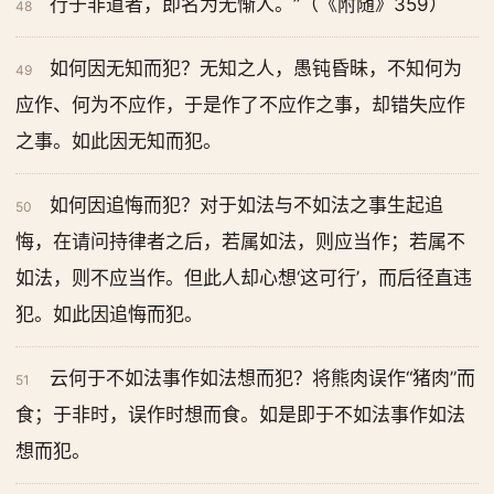
行于非道者，即名为无惭人。”（《附随》359）
48
如何因无知而犯？无知之人，愚钝昏昧，不知何为
49
应作、何为不应作，于是作了不应作之事，却错失应作
之事。如此因无知而犯。
如何因追悔而犯？对于如法与不如法之事生起追
50
悔，在请问持律者之后，若属如法，则应当作；若属不
如法，则不应当作。但此人却心想‘这可行’，而后径直违
犯。如此因追悔而犯。
云何于不如法事作如法想而犯？将熊肉误作“猪肉”而
51
食；于非时，误作时想而食。如是即于不如法事作如法
想而犯。