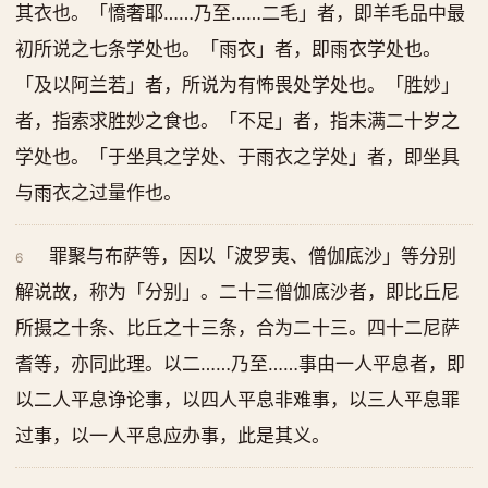
其衣也。「憍奢耶……乃至……二毛」者，即羊毛品中最
初所说之七条学处也。「雨衣」者，即雨衣学处也。
「及以阿兰若」者，所说为有怖畏处学处也。「胜妙」
者，指索求胜妙之食也。「不足」者，指未满二十岁之
学处也。「于坐具之学处、于雨衣之学处」者，即坐具
与雨衣之过量作也。
罪聚与布萨等，因以「波罗夷、僧伽底沙」等分别
6
解说故，称为「分别」。二十三僧伽底沙者，即比丘尼
所摄之十条、比丘之十三条，合为二十三。四十二尼萨
耆等，亦同此理。以二……乃至……事由一人平息者，即
以二人平息诤论事，以四人平息非难事，以三人平息罪
过事，以一人平息应办事，此是其义。