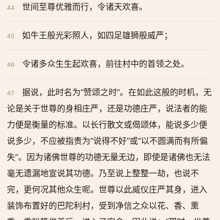
世间至尊优雅而行，令诸天欢喜。
44
如牛王般光彩照人，如四足雄狮般威严；
45
令诸多众生生起欢喜，前往村中的首领之处。
46
据说，此时名为“赞颂之时”。在如此这般的时机，无
47
论是关于世尊的身相庄严，还是功德庄严，说法者的能
力便是衡量的标准。以长行散文或偈颂体，能说多少便
说多少，不应被指责为“说得不好”或“以不圆满而有所偏
失”。因为诸佛世尊的功德无量无边，即使是诸佛也无法
毫无遗漏地宣说其功德。乃至说上整整一劫，也说不
完，更何况其他众生呢。世尊以此威仪庄严其身，进入
装饰布置好的巴陀利村，受到净信之众以花、香、熏