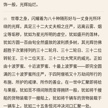
饰一般，光辉灿烂。
世尊之身，闪耀着为八十种随形好与一丈身光所环
25
绕的光辉，具足三十二大丈夫相之庄严，远离云雾、烟
尘等垢秽，犹如为星光所明的虚空，犹如盛开的莲林，
犹如方圆一百由旬全然盛放的波利质多树，其光辉仿佛
超胜于次第排列的三十二轮月、三十二轮日、三十二位
转轮王、三十二位天王、三十二位大梵天的威光。正如
由十波罗蜜、十近波罗蜜、十最上波罗蜜——即完全圆
满的三十波罗蜜所庄严，于四阿僧祇又十万劫间所行的
布施、所护的戒律、所作的善业，在一世中汇聚即将给
与果报，犹如觅不得间隙而变得拥挤一般，犹如将千艘
船的货物装载于一艘船上，犹如将千辆车的货物装载于
一辆车上，犹如二十五条恒河冲决河口汇聚一处。