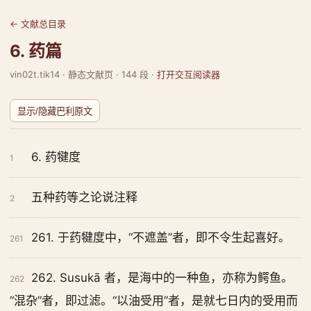
← 文献总目录
6. 药篇
vin02t.tik14 · 静态文献页 · 144 段 ·
打开交互阅读器
显示/隐藏巴利原文
6. 药犍度
1
五种药等之论说注释
2
261. 于药犍度中，“不遮盖”者，即不令生起喜好。
261
262. Susukā 者，是海中的一种鱼，亦称为鳄鱼。
262
“混杂”者，即过滤。“以油受用”者，是就七日内的受用而