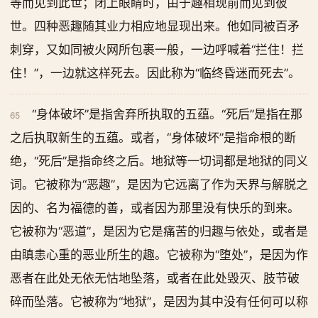
等而见到此世；闭上眼睛时，由于趣相现前而见到彼
世。四种恶趣随其业力相应地显现出来。他如同被百矛
刺穿，又如同被火网所包裹一般，一边呼喊着“拦住！拦
住！”，一边就这样死去。因此称为“临终昏迷而死去”。
“身体破坏”是指舍弃所执取的五蕴。“死后”是指在那
65
之后执取新生的五蕴。或者，“身体破坏”是指命根的断
绝，“死后”是指命终之后。地狱等一切词都是地狱的同义
词。它被称为“恶趣”，是因为它远离了作为天界与解脱之
因的、名为福德的善，或者因为那里没有快乐的到来。
它被称为“恶道”，是因为它是痛苦的归趣与依处，或者是
由瞋恚心重的恶业所生的趣。它被称为“堕处”，是因为作
恶者在此处无依无怙地坠落，或者在此处毁灭、肢节破
碎而坠落。它被称为“地狱”，是因为其中没有任何可以称