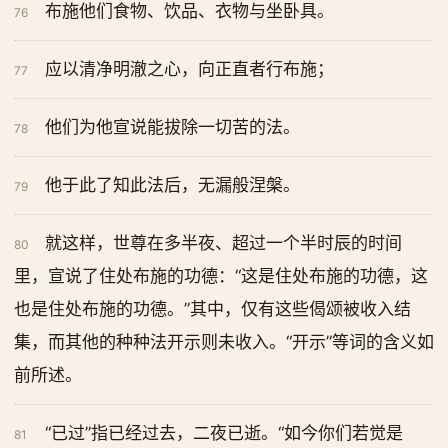
布施他们食物、饮品、衣物与坐卧具。
76
应以清净明澈之心，向正直者行布施；
77
他们为他宣说能拔除一切苦的法。
78
他于此了知此法后，无漏般涅槃。
79
就这样，世尊在多半夜、超过一个半时辰的时间
80
里，宣说了住处布施的功德：“这是住处布施的功德，这
也是住处布施的功德。”其中，仅有这些偈颂被收入结
集，而其他的种种法开示则未收入。“开示”等词的含义如
前所述。
“已过”指已经过去，二夜已逝。“如今你们若觉是
81