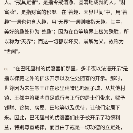
人。“戒具足者”，是指令戒清净、圆满地成就的人。“财
富蕴”，是指财富的积聚。在“善趣、天界世间”中，用“善
趣”一词也包含人趣，用“天界”一词则唯指天趣。其中，
美好的趣处称为“善趣”；因为在色等境界上极为殊胜，所
以称为“天界”；而这一切都以坏灭、崩解为义，故称为
“世间”。
“在巴吒厘村的优婆塞们那里，多半夜以法语开示”是
68
指以律藏之外的佛法开示以及住处随喜的开示。那时，
世尊因为未生怨王正在那里建造巴吒厘子城，从其他村
镇、王都中将那些具足戒行与正行的居士们带来，赐予
钱财、谷物、房屋、田地等以及优待，让他们定居下
来。因此，巴吒厘村的优婆塞们由于被开示了功德利
益，特别尊重戒律，而且由于戒是一切功德的立足处，