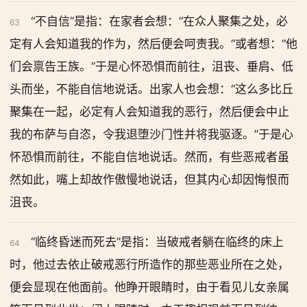
“不自信”是指：在家者会想：“在众人聚集之处，必
63
定有人会知道我的作为，然后便会呵责我。”或者想：“他
们会禀告王族。”于是心怀恐惧而前往，沮丧、垂肩、低
头而坐，不能自信地说话。出家人也会想：“这么多比丘
聚集在一起，必定有人会知道我的恶行，然后便会中止
我的布萨与自恣，令我退堕沙门性并将我驱逐。”于是心
怀恐惧而前往，不能自信地说话。然而，有些恶戒者虽
然如此，嘴上却故作傲慢地说话，但其内心却因悔恨而
沮丧。
“临终昏迷而死去”是指：当破戒者躺在临终的床上
64
时，他过去依止破戒恶行所造作的那些恶业所在之处，
便会显现在他面前。他睁开眼睛时，由于看见儿女亲属