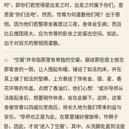
时”，即你们若觉得是出发之时，出发之时属于你们，意
思是“你们去吧”。然而，世尊为何遣散他们呢？出于慈
悯。因为他们若整夜坐着度过三夜，身体会生病；而且
比丘僧团庞大，应为世尊的卧坐之处留出空间。如此，
出于对双方的慈悯而遣散。
“空屋”并非指那里有单独的空屋。据说那些居士就在
82
那客舍的一侧，让人围起布幔，铺设了如法的床，并在
其上铺了如法的垫褥，上方悬挂了饰有金、银、星、香
花环等的华盖，点燃了香油灯。他们心想：“或许导师从
法座起身后，想要稍作休息，会在此躺下。这样，这客
舍被世尊以四威仪受用后，将长久地为我们带来利益与
安乐。”导师也正是为此，在那里铺好僧伽帝，作狮子
卧。因此，才说“进入了空屋”。其中，从洗脚处直到法座