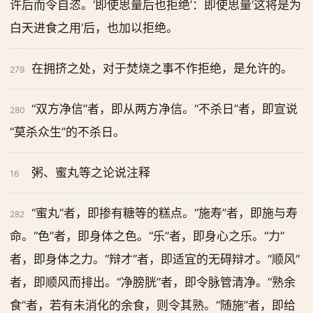
许后而令自恣。‘即使思量后也拒绝’：即使思量‘这将是为
白天进食之用’后，也加以拒绝。
在拥挤之处，对于焚烧之事不作拒绝，是允许的。
279
“双方净信”者，即从两方净信。“不杀日”者，即宣说
280
“莫杀众生”的不杀日。
粥、蜜丸等之论说注释
16
“蜜丸”者，即掺有糖等的糕点。“施寿”者，即施与寿
282
命。“色”者，即身体之色。“乐”者，即身心之乐。“力”
者，即身体之力。“辩才”者，即适宜的无碍辩才。“顺风”
者，即顺风而排出。“净膀胱”者，即令脉管清净。“熟余
食”者，若有未消化的余食，则令其熟。“随施”者，即给