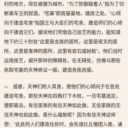
村的地方，现在被建为城市。“为了防御跋耆人”指为了切
断离车王的财源。“宅基”即房屋基地，建房之处。“心倾
向于建造宅舍”指国王与大臣们的宅舍，建造师们的心倾
向于建造它们。据说他们凭借自己技艺的能力，能知道
地下约三十肘处“这里是龙族的居所，这里是夜叉的居
所，这里是鬼神的居所，这里有岩石或树桩”。他们当时
运用技艺，避开那样的障碍处，在无碍处，仿佛与那些
执取宅基的天神商议一般，建造各栋房屋。
或者，天神们附入其身，使他们的心倾向于在各处
84
建造宅舍。那些天神在四角打下木桩，一旦宅基选定，
便即离去。有信家族的有信天神如此做，无信家族的无
信天神也如此做。是什么缘故呢？因为有信天神这样
想：“此处的人们建造住处时，会先请比丘僧团入座，诵