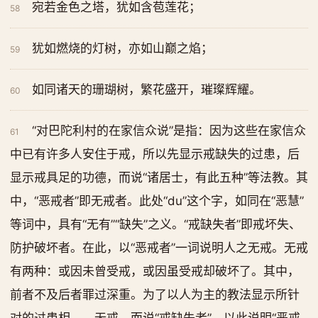
宛若金色之塔，犹如含苞莲花；
58
犹如燃烧的灯树，亦如山巅之焰；
59
如同诸天的珊瑚树，繁花盛开，璀璨辉耀。
60
“对巴陀利村的在家信众说”是指：因为这些在家信众
61
中已有许多人安住于戒，所以先显示戒缺失的过患，后
显示戒具足的功德，而说“诸居士，有此五种”等法教。其
中，“恶戒者”即无戒者。此处“du”这个字，如同在“恶慧”
等词中，具有“无有”“缺失”之义。“戒缺失者”即戒坏失、
防护破坏者。在此，以“恶戒者”一词说明人之无戒。无戒
有两种：或因未曾受戒，或因虽受戒却破坏了。其中，
前者不及后者罪过深重。为了以人为主的教法显示所针