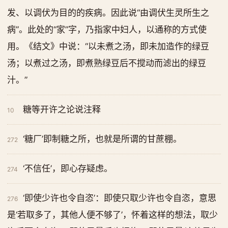
发、以调伏为目的的疾病。因此说“由调伏生灵所生之
病”。此处的“家”字，乃指家中妇人，以通称的方式使
用。《结文》中说：“以未煮之汤，即未加造作的绿豆
汤；以煮过之汤，即煮熟绿豆后不搅动而滤出的绿豆
汁。”
糖等开许之论说注释
10
‘糖厂’即制糖之所，也就是所谓的甘蔗棚。
272
‘不信任’，即心存疑虑。
274
‘即使少许也令自恣’：即使只取少许也令自恣，意思
276
是‘若取多了，其他人便不够了’，怀着这样的想法，取少