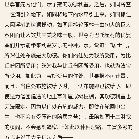
世尊首先为他们开示了戒的功德利益。之后，如同将空
中恒河引入地下，如同将地下的水牵引上来，如同抓住
大阎浮树的树顶摇动，如同用榨轮压榨一由旬大的巨大
蜜团而让人饮其甘美之味一般，世尊为巴吒厘村的优婆
塞们开示能带来利益安乐的种种开示，说道：“居士们，
所谓住处布施是大功德。你们的住处为我所受用，为比
丘僧团所受用；既为我与比丘僧团所受用，也就为法宝
所受用。如此为三宝所受用的住处，其果报不可计量。
而且，当住处布施被给予时，一切布施即已被给予。即
使是为僧团建造的地上草叶屋或树枝棚，其功德利益也
无法限定。因为以住处布施的威力，即使在轮回中出
生，也不会有受压迫的胎居之苦；其母胎如同十二肘宽
的楼阁，不会感到逼窄。”如此以种种理路、丰富多彩的
方式讲说了大量佛法之后——