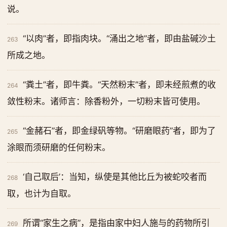
说。
“以肉”者，即指肉块。“涌出之地”者，即由盐碱沙土
263
所成之地。
“粪土”者，即牛粪。“天然粉末”者，即未经煎煮的收
264
敛性粉末。诸师言：除香粉外，一切粉末皆可使用。
“金赭石”者，即金绿矾等物。“研磨眼药”者，即为了
265
涂眼而须研磨的任何粉末。
‘自己取后’：当知，纵使是其他比丘为被蛇咬者而
268
取，也计为自取。
所谓“家生之病”，是指由家中妇人施与的药物所引
269