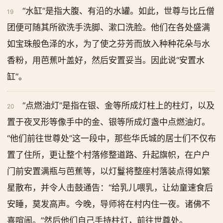
“水缸”是指大腹、有沿的水罐。如此，世尊与比丘僧
19
团便可随其所欲洗手洗脚、漱口洗脸。他们在各处盛满
如宝珠般色泽的水，为了使之芬芳而放入种种花朵与水
香粉，用芭蕉叶盖好，然后安置妥当。因此说“安置水
缸”。
“点燃油灯”是指在银、金等所成灯柱上的柱灯，以及
20
置于夜叉形等像手中的金、银等所成灯盏中点燃油灯。
“他们前往世尊处”这一段中，那些华氏城的居士们不仅布
置了住所，更让整个村落修整道路、升起旗帜，在户户
门前安置满瓶与芭蕉等，以灯鬘将整座村落装点得如繁
星散布，并令人击鼓通告：“给乳儿喂乳，让幼童速食后
安睡，莫发高声。今晚，导师将在村内住一夜。诸佛不
喜喧闹。”然后他们自己手持柱灯，前往世尊处。