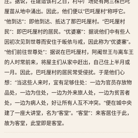
庄。据说，在建造该村之日，村中广场处有两三株巴吒
厘苗从地中涌出。因此，他们便以“巴吒厘村”称呼它。
“他到达”：即他到达、抵达了那巴吒厘村。“巴吒厘村
民”：即巴吒厘村的居民。“优婆塞”：据说他们中有些人
因初次见到世尊而安住于皈依与戒，因此称为“优婆塞”。
“他们前往世尊处”：据说在巴吒厘村，阿阇世王与离车王
的人时常前来，将屋主们从家中赶出，自己住上半月或
一月。因此，巴吒厘村的居民常受侵扰。于是他们心
想：“当这些人来时，宜有足够住处：一边为官员存放物
品处，一边为住处，一边为外来旅人处，一边为贫苦者
处，一边为病人处，好让所有人互不冲突。”便在城中央
建了一座大讲堂，名为“客堂”。“客堂”：来客居住于此，
故为客堂，此堂即是客堂。