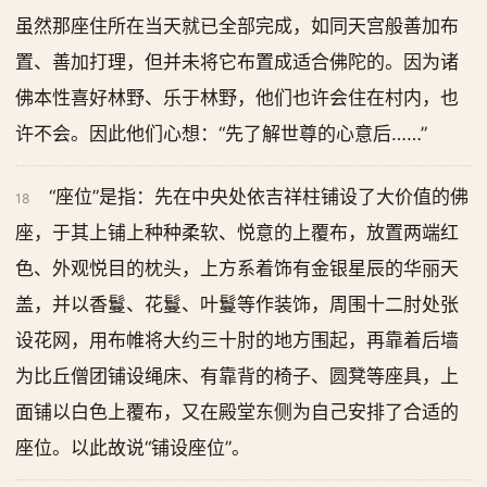
虽然那座住所在当天就已全部完成，如同天宫般善加布
置、善加打理，但并未将它布置成适合佛陀的。因为诸
佛本性喜好林野、乐于林野，他们也许会住在村内，也
许不会。因此他们心想：“先了解世尊的心意后……”
“座位”是指：先在中央处依吉祥柱铺设了大价值的佛
18
座，于其上铺上种种柔软、悦意的上覆布，放置两端红
色、外观悦目的枕头，上方系着饰有金银星辰的华丽天
盖，并以香鬘、花鬘、叶鬘等作装饰，周围十二肘处张
设花网，用布帷将大约三十肘的地方围起，再靠着后墙
为比丘僧团铺设绳床、有靠背的椅子、圆凳等座具，上
面铺以白色上覆布，又在殿堂东侧为自己安排了合适的
座位。以此故说“铺设座位”。