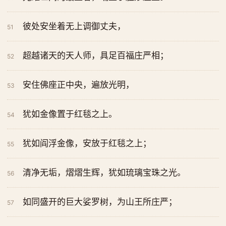
彼处安坐着无上调御丈夫，
51
超越诸天的天人师，具足百福庄严相；
52
安住佛座正中央，遍放光明，
53
犹如金像置于红毯之上。
54
犹如阎浮金像，安放于红毯之上；
55
清净无垢，熠熠生辉，犹如琉璃宝珠之光。
56
如同盛开的巨大娑罗树，为山王所庄严；
57