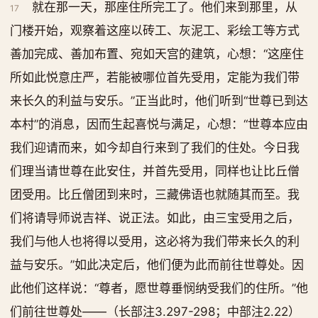
就在那一天，那座住所完工了。他们来到那里，从
17
门楼开始，观察着这座以砖工、灰泥工、彩绘工等方式
善加完成、善加布置、宛如天宫的建筑，心想：“这座住
所如此悦意庄严，若能被哪位首先受用，定能为我们带
来长久的利益与安乐。”正当此时，他们听到“世尊已到达
本村”的消息，因而生起喜悦与满足，心想：“世尊本应由
我们迎请而来，如今却自行来到了我们的住处。今日我
们理当请世尊在此安住，并首先受用，同样也让比丘僧
团受用。比丘僧团到来时，三藏佛语也就随其而至。我
们将请导师说吉祥、说正法。如此，由三宝受用之后，
我们与他人也将得以受用，这必将为我们带来长久的利
益与安乐。”如此决定后，他们便为此而前往世尊处。因
此他们这样说：“尊者，愿世尊垂悯纳受我们的住所。”他
们前往世尊处——（长部注3.297-298；中部注2.22）