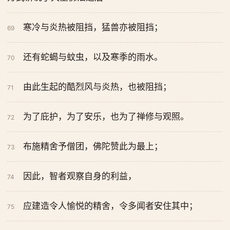
寒冷与炎热被阻挡，猛兽亦被阻挡；
69
还有蛇蝎与蚊虫，以及寒季的雨水。
70
由此生起的酷烈风与炎热，也被阻挡；
71
为了庇护，为了安乐，也为了禅修与观照。
72
布施精舍予僧团，佛陀赞此为最上；
73
因此，智者观察自身的利益，
74
应建造令人愉悦的精舍，令多闻者安住其中；
75