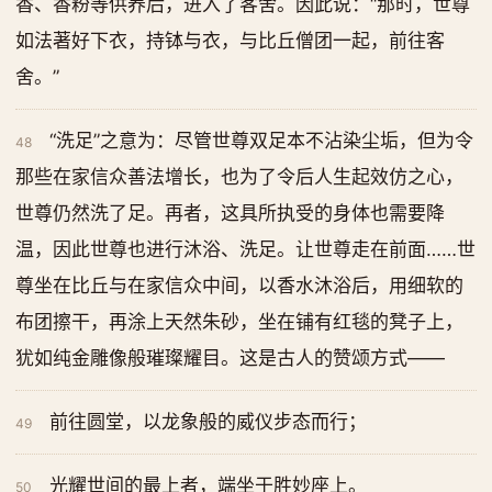
香、香粉等供养后，进入了客舍。因此说：“那时，世尊
如法著好下衣，持钵与衣，与比丘僧团一起，前往客
舍。”
“洗足”之意为：尽管世尊双足本不沾染尘垢，但为令
48
那些在家信众善法增长，也为了令后人生起效仿之心，
世尊仍然洗了足。再者，这具所执受的身体也需要降
温，因此世尊也进行沐浴、洗足。让世尊走在前面……世
尊坐在比丘与在家信众中间，以香水沐浴后，用细软的
布团擦干，再涂上天然朱砂，坐在铺有红毯的凳子上，
犹如纯金雕像般璀璨耀目。这是古人的赞颂方式——
前往圆堂，以龙象般的威仪步态而行；
49
光耀世间的最上者，端坐于胜妙座上。
50