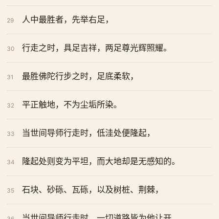
人中最胜者，先举右足，
29
行走之时，具足吉祥，两足尊光辉照耀。
30
最胜佛陀行步之时，足底柔软，
31
平正触地，不为尘垢所染。
32
当世间导师行走时，低洼处便隆起，
33
隆起处则变为平坦，而大地却是无感知的。
34
石块、砂砾、瓦砾，以及树桩、荆棘，
35
当世间导师行走时，一切道路皆为他让开。
36