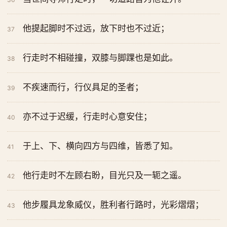
他提起脚时不过远，放下时也不过近；
37
行走时不相碰撞，双膝与脚踝也是如此。
38
不疾速而行，行仪具足的圣者；
39
亦不过于迟缓，行走时心意安住；
40
于上、下、横向四方与四维，皆悉了知。
41
他行走时不左顾右盼，目光只及一轭之遥。
42
他步履具龙象威仪，胜利者行路时，光彩熠熠；
43