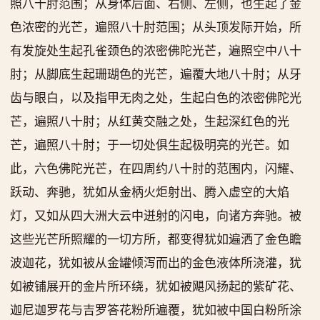
照八十肘范围；从身体后面、右侧、左侧，也生起了金
色浓密的光芒，遍照八十肘范围；从头顶发际开始，所
有发旋处生起孔雀颈色的浓密佛陀光芒，遍照空中八十
肘；从脚底生起珊瑚色的光芒，遍覆大地八十肘；从牙
齿与眼白，以及指甲无肉之处，生起白色的浓密佛陀光
芒，遍照八十肘；从红黄交融之处，生起深红色的光
芒，遍照八十肘；于一切处俱生起极明亮的光芒。如
此，六色佛陀光芒，在四周约八十肘的范围内，闪耀、
跃动、奔驰，犹如从金柄火炬射出、腾入虚空的大焰
灯，又如从四大洲大云中迸射的闪电，向诸方奔驰。被
这些光芒所照耀的一切方所，都变得犹如遍洒了金色瞻
波迦花，犹如被从金罐倾泻而出的金色液体所浇灌，犹
如被铺展开的金片所环绕，犹如被飓风扬起的紫矿花、
迦尼迦罗花与吉罗答花粉所遍覆，犹如被中国白粉所涂