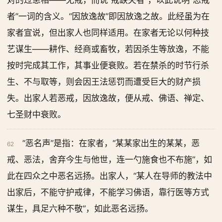
对的过患相——无戒，而说“戒缺失者”，以此说明“恶戒
者”一词的含义。“因放逸故”即因放逸之故。此经虽为在
家者宣说，但出家人也同样适用。在家者无论以何种技
艺谋生——耕作、经商或畜牧，若因杀生等放逸，不能
按时完成其工作，其事业便衰败。若在禁杀的时节行杀
生、不与取等，则会因王法惩罚而遭受巨大的财产损
失。出家人若恶戒，因放逸故，便从戒、佛语、禅定、
七圣财中衰败。
“恶名声”是指：在家者，“某某家出生的某某，恶
62
戒、恶法，舍弃今生与他世，连一勺施食也不布施”，如
此在四众之中恶名远扬。出家人，“某人在导师的教法中
出家后，不能守护戒律，不能学习佛语，靠行医等方式
谋生，具足六种不敬”，如此恶名远扬。