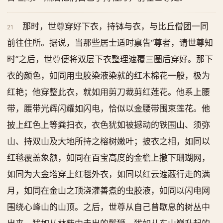
那时，世尊穿好下衣，持钵与衣，与比丘僧团一同
21
前往住所。据说，当那些居士适时禀告“尊者，请世尊知
时”之后，世尊便将双层下衣整理遮覆三圈后穿好。那下
衣的颜色，如同用虫胶染液染就的红木棉花一般，极为
红艳；他穿整此衣，就如用剪刀裁剪红莲花。他系上腰
带，腰带光辉闪耀如闪电，恰似以金腰带围束莲花。他
披上红色上等粪扫衣，衣色犹如被撼动的铁围山、须弥
山、持双山及大地所持之榕树嫩叶；披衣之相，如同以
红毯覆盖象额，如同在百宝高度的金檐上撒下珊瑚网，
如同为大金塔穿上红毯外衣，如同以红云遮蔽行走的满
月，如同在金山之顶浇灌善煮的虫胶液，如同以闪电网
围绕心峰山的山顶。之后，世尊从自己曾歇息的树丛中