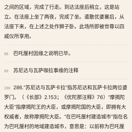
之间的区域，完成了行走。到达法座后稍立，这是站
立。在法座上坐了两夜，完成了坐。遣散优婆塞后，从
法座下来，在上述之处作狮子卧。此场所即被世尊以四
威仪所享用。
巴吒厘村因缘之说明已毕。
88
苏尼达与瓦萨咖拉事缘的注释
89
286.“苏尼达与瓦萨卡拉”指苏尼达和瓦萨卡拉两位婆
286
罗门。（《长部》2.153；《优陀那注释》76）“摩揭陀
大臣”指摩揭陀王的大臣，或摩揭陀国的大臣，即拥有大
权威者，故称摩揭陀大臣。“在巴吒厘村建造城市”指在名
为巴吒厘村的地域建造城市，意思是：以前称为巴吒厘