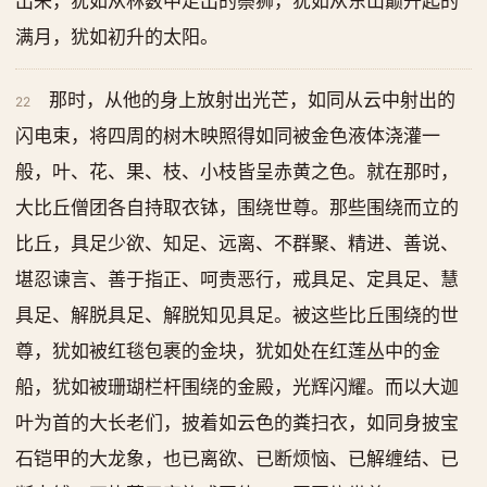
出来，犹如从林薮中走出的鬃狮，犹如从东山巅升起的
满月，犹如初升的太阳。
那时，从他的身上放射出光芒，如同从云中射出的
22
闪电束，将四周的树木映照得如同被金色液体浇灌一
般，叶、花、果、枝、小枝皆呈赤黄之色。就在那时，
大比丘僧团各自持取衣钵，围绕世尊。那些围绕而立的
比丘，具足少欲、知足、远离、不群聚、精进、善说、
堪忍谏言、善于指正、呵责恶行，戒具足、定具足、慧
具足、解脱具足、解脱知见具足。被这些比丘围绕的世
尊，犹如被红毯包裹的金块，犹如处在红莲丛中的金
船，犹如被珊瑚栏杆围绕的金殿，光辉闪耀。而以大迦
叶为首的大长老们，披着如云色的粪扫衣，如同身披宝
石铠甲的大龙象，也已离欲、已断烦恼、已解缠结、已