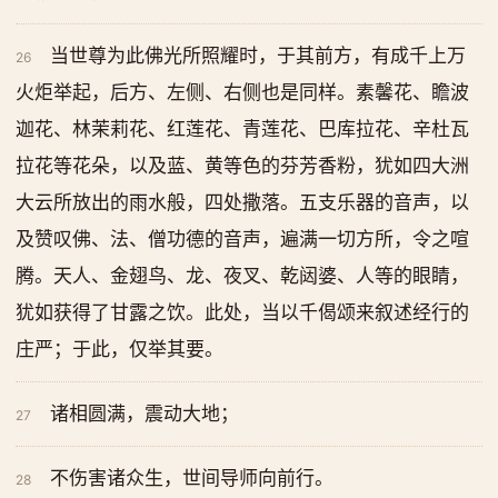
当世尊为此佛光所照耀时，于其前方，有成千上万
26
火炬举起，后方、左侧、右侧也是同样。素馨花、瞻波
迦花、林茉莉花、红莲花、青莲花、巴库拉花、辛杜瓦
拉花等花朵，以及蓝、黄等色的芬芳香粉，犹如四大洲
大云所放出的雨水般，四处撒落。五支乐器的音声，以
及赞叹佛、法、僧功德的音声，遍满一切方所，令之喧
腾。天人、金翅鸟、龙、夜叉、乾闼婆、人等的眼睛，
犹如获得了甘露之饮。此处，当以千偈颂来叙述经行的
庄严；于此，仅举其要。
诸相圆满，震动大地；
27
不伤害诸众生，世间导师向前行。
28