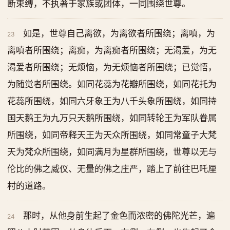
断束缚，不执著于家族或团体，一同围绕世尊。
如是，世尊自己离欲，为离欲者所围绕；离嗔，为
23
离嗔者所围绕；离痴，为离痴者所围绕；无渴爱，为无
渴爱者所围绕；无烦恼，为无烦恼者所围绕；已觉悟，
为随觉者所围绕。如同花蕊为花瓣所围绕，如同花托为
花蕊所围绕，如同六牙象王为八千头象所围绕，如同持
国天鹅王为九万只天鹅所围绕，如同转轮王为军队眷属
所围绕，如同帝释天王为天众所围绕，如同常童子大梵
天为梵众所围绕，如同满月为星群所围绕，世尊以无与
伦比的佛之威仪、无量的佛之庄严，踏上了前往巴吒厘
村的道路。
那时，从他身前生起了金色而浓密的佛陀光芒，遍
24