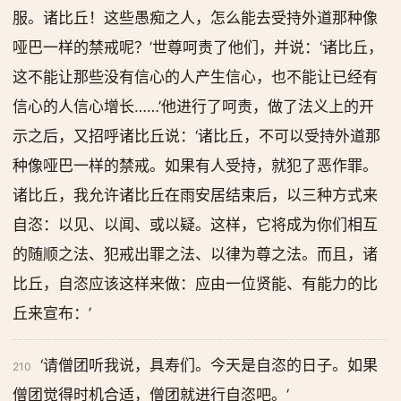
服。诸比丘！这些愚痴之人，怎么能去受持外道那种像
哑巴一样的禁戒呢？’世尊呵责了他们，并说：‘诸比丘，
这不能让那些没有信心的人产生信心，也不能让已经有
信心的人信心增长……’他进行了呵责，做了法义上的开
示之后，又招呼诸比丘说：‘诸比丘，不可以受持外道那
种像哑巴一样的禁戒。如果有人受持，就犯了恶作罪。
诸比丘，我允许诸比丘在雨安居结束后，以三种方式来
自恣：以见、以闻、或以疑。这样，它将成为你们相互
的随顺之法、犯戒出罪之法、以律为尊之法。而且，诸
比丘，自恣应该这样来做：应由一位贤能、有能力的比
丘来宣布：’
‘请僧团听我说，具寿们。今天是自恣的日子。如果
210
僧团觉得时机合适，僧团就进行自恣吧。’