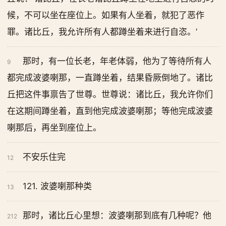
候，不可以坐在座位上。如果有人坐着，就犯了恶作
罪。诸比丘，我允许所有人都蹲坐着来进行自恣。’
那时，有一位长老，年老体弱，他为了等待所有人
9
都完成波婆喇那，一直蹲坐着，结果昏厥倒地了。诸比
丘把这件事禀告了世尊。世尊说：诸比丘，我允许你们
在这期间蹲坐着，直到他完成波婆喇那；等他完成波婆
喇那后，再坐到座位上。
不安乐住完
12
121. 波婆喇那种类
13
那时，诸比丘心里想：波婆喇那到底有几种呢？他
212