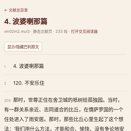
← 文献总目录
4. 波婆喇那篇
vin02m2.mul3 · 静态文献页 · 233 段 ·
打开交互阅读器
显示/隐藏巴利原文
4. 波婆喇那篇
1
120. 不安乐住
2
那时，世尊正住在舍卫城的祇树给孤独园。当时，
209
有一群关系亲近、志同道合的比丘，在憍萨罗国的一个
住处进入了雨安居。那时，那些比丘心里生起了这个想
法：‘我们用什么方法，才能和合、愉快、没有争论地安