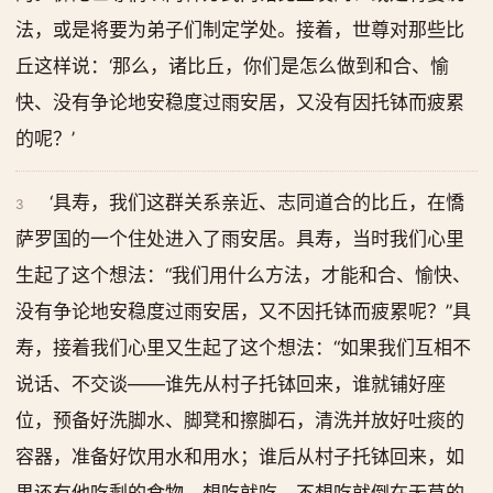
法，或是将要为弟子们制定学处。接着，世尊对那些比
丘这样说：‘那么，诸比丘，你们是怎么做到和合、愉
快、没有争论地安稳度过雨安居，又没有因托钵而疲累
的呢？’
‘具寿，我们这群关系亲近、志同道合的比丘，在憍
3
萨罗国的一个住处进入了雨安居。具寿，当时我们心里
生起了这个想法：“我们用什么方法，才能和合、愉快、
没有争论地安稳度过雨安居，又不因托钵而疲累呢？”具
寿，接着我们心里又生起了这个想法：“如果我们互相不
说话、不交谈——谁先从村子托钵回来，谁就铺好座
位，预备好洗脚水、脚凳和擦脚石，清洗并放好吐痰的
容器，准备好饮用水和用水；谁后从村子托钵回来，如