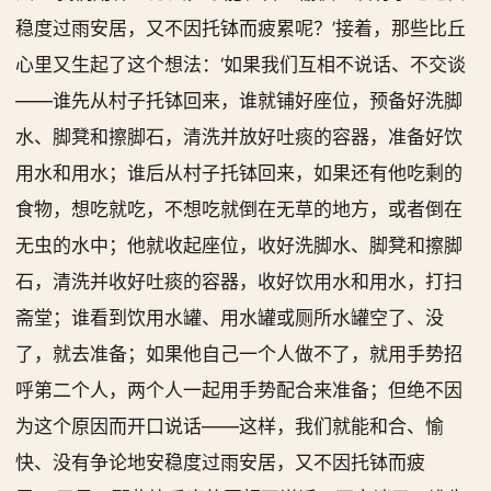
稳度过雨安居，又不因托钵而疲累呢？’接着，那些比丘
心里又生起了这个想法：‘如果我们互相不说话、不交谈
——谁先从村子托钵回来，谁就铺好座位，预备好洗脚
水、脚凳和擦脚石，清洗并放好吐痰的容器，准备好饮
用水和用水；谁后从村子托钵回来，如果还有他吃剩的
食物，想吃就吃，不想吃就倒在无草的地方，或者倒在
无虫的水中；他就收起座位，收好洗脚水、脚凳和擦脚
石，清洗并收好吐痰的容器，收好饮用水和用水，打扫
斋堂；谁看到饮用水罐、用水罐或厕所水罐空了、没
了，就去准备；如果他自己一个人做不了，就用手势招
呼第二个人，两个人一起用手势配合来准备；但绝不因
为这个原因而开口说话——这样，我们就能和合、愉
快、没有争论地安稳度过雨安居，又不因托钵而疲