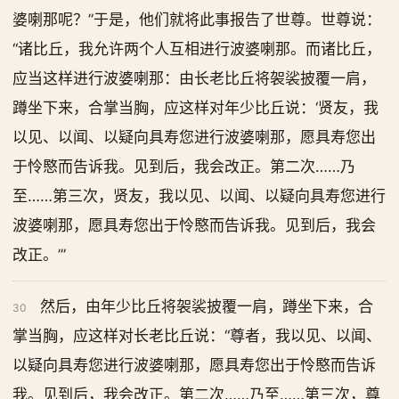
婆喇那呢？”于是，他们就将此事报告了世尊。世尊说：
“诸比丘，我允许两个人互相进行波婆喇那。而诸比丘，
应当这样进行波婆喇那：由长老比丘将袈裟披覆一肩，
蹲坐下来，合掌当胸，应这样对年少比丘说：‘贤友，我
以见、以闻、以疑向具寿您进行波婆喇那，愿具寿您出
于怜愍而告诉我。见到后，我会改正。第二次……乃
至……第三次，贤友，我以见、以闻、以疑向具寿您进行
波婆喇那，愿具寿您出于怜愍而告诉我。见到后，我会
改正。’”
然后，由年少比丘将袈裟披覆一肩，蹲坐下来，合
30
掌当胸，应这样对长老比丘说：“尊者，我以见、以闻、
以疑向具寿您进行波婆喇那，愿具寿您出于怜愍而告诉
我。见到后，我会改正。第二次……乃至……第三次，尊