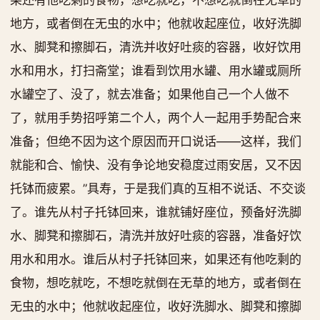
果还有他吃剩的食物，想吃就吃，不想吃就倒在无草的
地方，或者倒在无虫的水中；他就收起座位，收好洗脚
水、脚凳和擦脚石，清洗并收好吐痰的容器，收好饮用
水和用水，打扫斋堂；谁看到饮用水罐、用水罐或厕所
水罐空了、没了，就去准备；如果他自己一个人做不
了，就用手势招呼第二个人，两个人一起用手势配合来
准备；但绝不因为这个原因而开口说话——这样，我们
就能和合、愉快、没有争论地安稳度过雨安居，又不因
托钵而疲累。”具寿，于是我们真的互相不说话、不交谈
了。谁先从村子托钵回来，谁就铺好座位，预备好洗脚
水、脚凳和擦脚石，清洗并放好吐痰的容器，准备好饮
用水和用水。谁后从村子托钵回来，如果还有他吃剩的
食物，想吃就吃，不想吃就倒在无草的地方，或者倒在
无虫的水中；他就收起座位，收好洗脚水、脚凳和擦脚