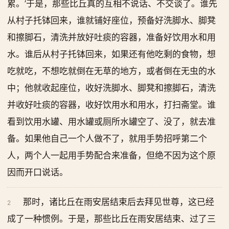
累。’于是，那些比丘真的互相不说话、不交谈了。谁先
从村子托钵回来，谁就铺好座位，预备好洗脚水、脚凳
和擦脚石，清洗并放好吐痰的容器，准备好饮用水和用
水。谁后从村子托钵回来，如果还有他吃剩的食物，想
吃就吃，不想吃就倒在无草的地方，或者倒在无虫的水
中；他就收起座位，收好洗脚水、脚凳和擦脚石，清洗
并收好吐痰的容器，收好饮用水和用水，打扫斋堂。谁
看到饮用水罐、用水罐或厕所水罐空了、没了，就去准
备。如果他自己一个人做不了，就用手势招呼第二个
人，两个人一起用手势配合来准备，但绝不因为这个原
因而开口说话。
那时，诸比丘在雨安居结束后去拜见世尊，这已经
2
成了一种惯例。于是，那些比丘在雨安居结束、过了三