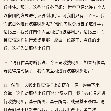
丘共住。那时，这些比丘心里想：'世尊已经允许五个人
以僧团的方式进行波婆喇那了。可我们只有四个人。我
们该怎么进行波婆喇那呢？'他们向世尊报告了这件事。
诸比丘，我允许四个人互相进行波婆喇那。诸比丘，而
且应该这样进行波婆喇那：应由一位能干、胜任的比
丘，这样告知那些比丘们：
'请各位具寿听我说。今天是波婆喇那。如果各位具
22
寿觉得是时候了，我们就互相进行波婆喇那吧。'
然后，长老比丘应该把上衣搭在一肩，蹲坐下来，
23
合掌，这样对那些比丘们说：'贤友们，我向各位具寿进
行波婆喇那，基于所见、基于所闻、或是基于疑虑。请
具寿们出于怜愍告诉我，见到后我将改正。第二次……