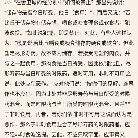
“在舍卫城的经分别中”如何被禁止？那里先说明：
457
“储存物是指今日所受、他日（食用）”，而后又说：“若
比丘于储存物有储存想，嚼食或啖食硬食或软食者，犯
波逸提。”如此说犯戒，即是禁止。对此，有些人这样认
为：“虽是说‘若比丘嚼食或啖食储存的硬食或软食’，但此
盐是尽形寿药，故不成为储存。若接受无盐的肉食，并
与之一起食用，那肉食是当日所受，因此依‘诸比丘，尽
形寿药与当日所受的时限药，适时可用，非时不可用’之
说，此处应犯恶作。”应对他们说：“按你们的见解，连恶
作也不应犯。因为此处并非尽形寿药与当日所受的时限
药混合，而是时限药与当日所受的时限药混合，且并非
于非时食用。再者，若你们依‘非时不可用’之说而认为是
恶作，那么于非时食用混合了尽形寿药的时限药者，应
不犯非时食波逸提。因此，不应只取字面，应审察义