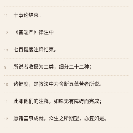
十事论结束。
11
《普端严》律注中
12
七百犍度注释结束。
13
所说者收摄为二类，细分二十二种；
9
诸犍度，是教法中为舍断五蕴苦者所说。
10
此即他们的注释，如愿无有障碍而完成；
11
愿诸善事成就，众生之所期望，亦复如是。
12