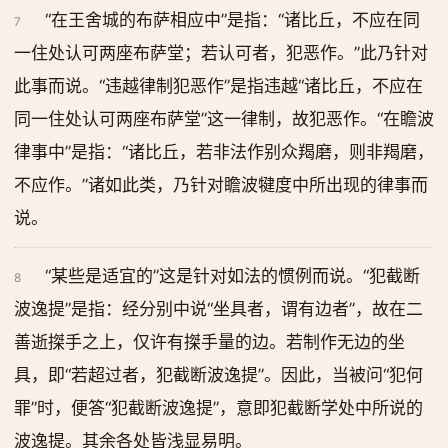
“在王舍城的布萨相应中”是指：“诸比丘，不应在同
7
一住处认可两座布萨堂；若认可者，犯恶作。”此乃针对
此事而说。“违越律制犯恶作”是指违越“诸比丘，不应在
同一住处认可两座布萨堂”这一律制，故犯恶作。“在瞻波
律事中”是指：“诸比丘，若非法作别众羯磨，则非羯磨，
不应作。”诸如此类，乃针对瞻波犍度中所出现的律事而
说。
“某些是适宜的”这是针对如法的惯例而说。“犯截断
8
波逸提”是指：经分别中说“坐具者，谓有边者”，故在二
善逝搩手之上，仅许有搩手量的边。若制作无边的坐
具，即“若超过者，犯截断波逸提”。因此，当被问“犯何
罪”时，便答“犯截断波逸提”，意即犯截断学处中所说的
波逸提。其余各处皆浅显易明。