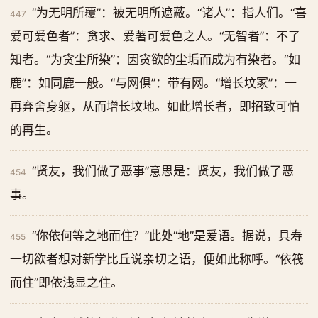
“为无明所覆”：被无明所遮蔽。“诸人”：指人们。“喜
447
爱可爱色者”：贪求、爱著可爱色之人。“无智者”：不了
知者。“为贪尘所染”：因贪欲的尘垢而成为有染者。“如
鹿”：如同鹿一般。“与网俱”：带有网。“增长坟冢”：一
再弃舍身躯，从而增长坟地。如此增长者，即招致可怕
的再生。
“贤友，我们做了恶事”意思是：贤友，我们做了恶
454
事。
“你依何等之地而住？”此处“地”是爱语。据说，具寿
455
一切欲者想对新学比丘说亲切之语，便如此称呼。“依筏
而住”即依浅显之住。