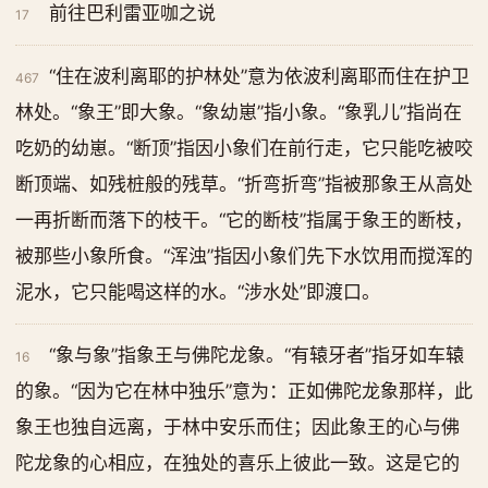
前往巴利雷亚咖之说
17
“住在波利离耶的护林处”意为依波利离耶而住在护卫
467
林处。“象王”即大象。“象幼崽”指小象。“象乳儿”指尚在
吃奶的幼崽。“断顶”指因小象们在前行走，它只能吃被咬
断顶端、如残桩般的残草。“折弯折弯”指被那象王从高处
一再折断而落下的枝干。“它的断枝”指属于象王的断枝，
被那些小象所食。“浑浊”指因小象们先下水饮用而搅浑的
泥水，它只能喝这样的水。“涉水处”即渡口。
“象与象”指象王与佛陀龙象。“有辕牙者”指牙如车辕
16
的象。“因为它在林中独乐”意为：正如佛陀龙象那样，此
象王也独自远离，于林中安乐而住；因此象王的心与佛
陀龙象的心相应，在独处的喜乐上彼此一致。这是它的