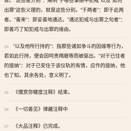
罪。“这些是分别”：阐明“于哪些事由中犯戒”以及“如何
出罪”这些义理的，就是这些分别。“于两者”：即于此两
者。“善来”：即妥善地通达。“通达犯戒与出罪之句者”：
即善巧了知犯戒与出罪的缘由。
“以及他所行持的”：指那些诸如争斗的因缘等行为，
30
若如此行持，便会因呵责羯磨等而被驱出。“对于已住者
的接纳”：对于已安住于该仪轨的有情，应作的接纳，他
也了知。其余各处，意义明了。
《憍赏弥犍度注释》结束。
35
《一切善见》律藏注释中
36
《大品注释》已完成。
37