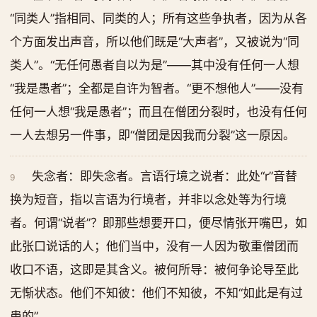
“同类人”指相同、同类的人；所有这些争执者，因为从各
个方面发出声音，所以他们既是“大声者”，又被说为“同
类人”。“无任何愚者自以为是”——其中没有任何一人想
“我是愚者”；全都是自许为智者。“更不想他人”——没有
任何一人想“我是愚者”；而且在僧团分裂时，也没有任何
一人去想另一件事，即“僧团是因我而分裂”这一原因。
失念者：即失念者。言语行境之说者：此处“r”音替
9
换为短音，指以言语为行境者，并非以念处等为行境
者。何谓“说者”？即那些想要开口，便尽情张开嘴巴，如
此张口说话的人；他们当中，没有一人因为敬重僧团而
收口不语，这即是其含义。被何所导：被何争论导至此
无惭状态。他们不知彼：他们不知彼，不知“如此是有过
患的”。