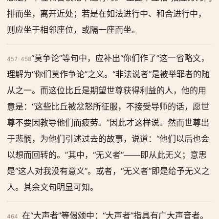
排而坐，离开近处；若是在如法进行中、和合进行中，
则应坐于相邻座位，或隔一座而坐。
“莫争论”等句中，应补出“你们作了”这一省略文，
457-458
理解为“你们莫作争论”之义。“非法说者”是被举罪者的随
从之一。而这位比丘是期望世尊获得利益的人，他的用
意是：“这些比丘被忿怒所征服，不接受导师的话，愿世
尊不要因教导他们而疲劳。”因此才这样说。然而世尊出
于悲悯，为他们引述过去的故事，说道：“他们以后也会
以想而回转的。”其中，“无义者”——即从此无义；意思
是“这人对我没有意义”。或者，“无义者”即是给予无义之
人。其余文句明显可知。
在“大声者”等偈颂中：“大声者”指具有广大声音者。
464