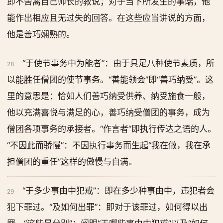
即不舍离自己师长的教说；对于当下所发生的事端，他
能作出相应且无过失的回答。在这些应当讲说的方面，
他是善巧娴熟的。
“于使节事务中为能者”：由于具足八种使节素质，所
28
以能胜任僧团的使节事务。“善能领会”即“善巧纳受”。这
里的意思是：恰如人们善巧纳受供养、纳受施食一般，
他以充满喜悦与满足的心，善巧纳受僧团的事务，成为
僧团各项事务的承接者。“作言者”即执行传达之语的人。
“不因此而骄慢”：不因执行事务而生起“我在做，我在承
担僧团的重任”这样的傲慢与自满。
“于多少事由中犯戒”：即在多少种事由中，违犯者会
29
犯下罪过。“及如何出罪”：即对于该罪过，如何得以出