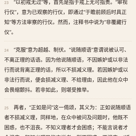
“以初戒无过”等，首先是指于戒上无可指责。“审视
23
行仪”，意为已观察的行仪，即通过“于瞻前顾后时具正
知”等方法审察的行仪。然而，注释书中说为“非覆藏行
仪”。
“克服”意为超越、制伏。“说随顺语”意谓说被认可、
24
不离正理的话语。因为他说随顺语，不因嫉妒或以非法
行而说背离正理的话，所以不损减义理。若因嫉妒或以
非法行而说，便会损减义理、不给理由，因此他在众中
会畏缩颤抖。若非如此，则堪受推举。
再者，“正如是问”这一偈颂，其义为：正如说随顺语
25
者不损减义理，同样地，在众中被问及问题时，他既不
困惑，也不沮丧。不知义理者才会困惑；不能言说者才