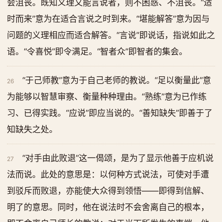
会沮丧。既知义理又能言说者，则不困惑、不沮丧。“适
时而来”意为在适合言说之时到来。“堪能解答”意为因与
问题的义理相应而适合解答。“言说”即说话，指说如此之
语。“令喜悦”即令满足。“智者众”即智者的集会。
“于己师教”意为于自己老师的教说。“足以衡量此”意
26
为能够以智慧审察、衡量种种理由。“熟练”意为已作练
习、已得实践。“应说”即应当说的。“善知缺失”即善于了
知缺失之处。
“对手由此败退”这一偈颂，是为了显示他善于应机说
27
法而说。此处的意思是：以何种方式说法，可使对手遭
到驳斥而败退，亦能使大众得到领悟——即得到信解、
明了的意思。同时，他在说法时不会舍离自己的根本，