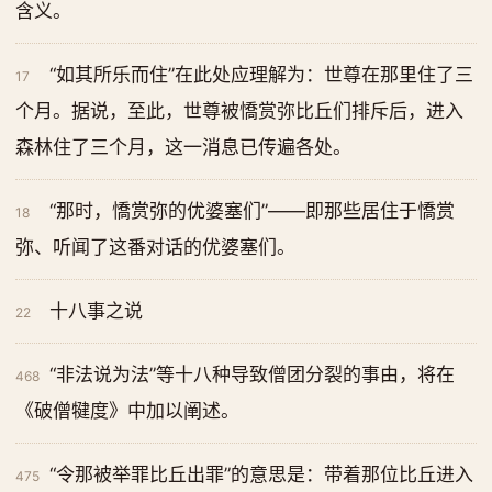
含义。
“如其所乐而住”在此处应理解为：世尊在那里住了三
17
个月。据说，至此，世尊被憍赏弥比丘们排斥后，进入
森林住了三个月，这一消息已传遍各处。
“那时，憍赏弥的优婆塞们”——即那些居住于憍赏
18
弥、听闻了这番对话的优婆塞们。
十八事之说
22
“非法说为法”等十八种导致僧团分裂的事由，将在
468
《破僧犍度》中加以阐述。
“令那被举罪比丘出罪”的意思是：带着那位比丘进入
475