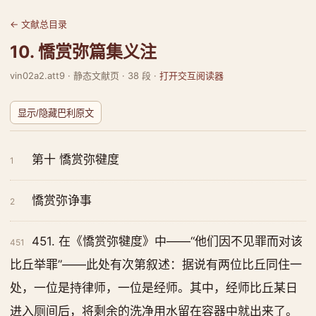
← 文献总目录
10. 憍赏弥篇集义注
vin02a2.att9 · 静态文献页 · 38 段 ·
打开交互阅读器
显示/隐藏巴利原文
第十 憍赏弥犍度
1
憍赏弥诤事
2
451. 在《憍赏弥犍度》中——“他们因不见罪而对该
451
比丘举罪”——此处有次第叙述：据说有两位比丘同住一
处，一位是持律师，一位是经师。其中，经师比丘某日
进入厕间后，将剩余的洗净用水留在容器中就出来了。