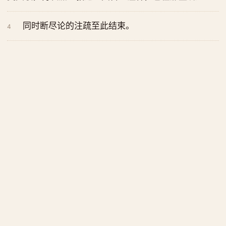
同时断尽论的注疏至此结束。
4