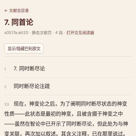
← 文献总目录
7. 同首论
s0517a.att20 · 静态文献页 · 4 段 ·
打开交互阅读器
显示/隐藏巴利原文
7. 同时断尽论
1
同时断尽论注疏
2
现在，神变论之后，为了阐明同时断尽状态的神变
33
性质——此状态是最初的神变，且被含摄于神变之中
——虽然在智论中已开示了同时断尽论，但此处为与神
变关联，再次加以叙述。其含义注释，已在那里说过。