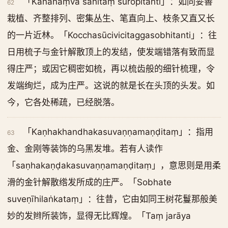
「Kānanaṃva sahitaṃ suropitanti」：如同妥善
62
栽植、齐整排列、密集丛生、笔直向上、枝条又直又长
的一片近林。「Kocchasūcivicitaggasobhitanti」：往
日用梳子与金针解散顶上的发结，使发端错落有致而显
得庄严；或因它稠密如梳，再以梳齿般的细针梳理，令
发端绚烂，成为庄严。这说的就是长在头顶的头发。如
今，它各处稀疏，已经脱落。
「Kaṇhakhandhakasuvaṇṇamaṇḍitaṃ」：指用
63
金、金刚等装饰的乌黑发堆。若有人读作
「saṇhakaṇḍakasuvaṇṇamaṇḍitaṃ」，意思则是用柔
滑的金针解散绺发所成的庄严。「Sobhate
suveṇīhilaṅkataṃ」：往昔，它由如同王树花鬘那般美
妙的发辫所装饰，显得无比辉煌。「Taṃ jarāya