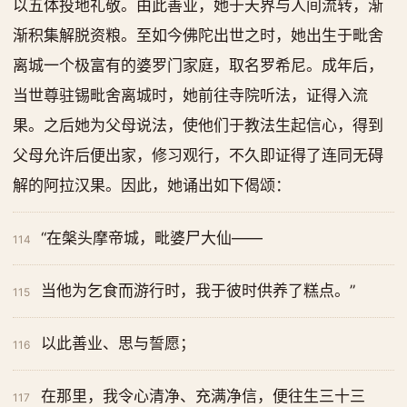
以五体投地礼敬。由此善业，她于天界与人间流转，渐
渐积集解脱资粮。至如今佛陀出世之时，她出生于毗舍
离城一个极富有的婆罗门家庭，取名罗希尼。成年后，
当世尊驻锡毗舍离城时，她前往寺院听法，证得入流
果。之后她为父母说法，使他们于教法生起信心，得到
父母允许后便出家，修习观行，不久即证得了连同无碍
解的阿拉汉果。因此，她诵出如下偈颂：
“在槃头摩帝城，毗婆尸大仙——
114
当他为乞食而游行时，我于彼时供养了糕点。”
115
以此善业、思与誓愿；
116
在那里，我令心清净、充满净信，便往生三十三
117