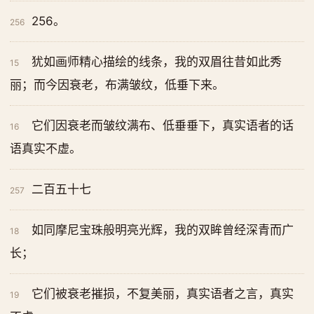
256。
256
犹如画师精心描绘的线条，我的双眉往昔如此秀
15
丽；而今因衰老，布满皱纹，低垂下来。
它们因衰老而皱纹满布、低垂垂下，真实语者的话
16
语真实不虚。
二百五十七
257
如同摩尼宝珠般明亮光辉，我的双眸曾经深青而广
18
长；
它们被衰老摧损，不复美丽，真实语者之言，真实
19