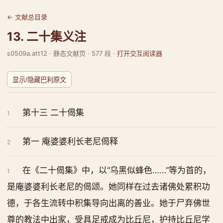
← 文献总目录
13. 二十集义注
s0509a.att12 · 静态文献页 · 577 段 ·
打开交互阅读器
显示/隐藏巴利原文
第十三 二十偈集
1
第一 庵婆婆利长老尼偈释
2
在《二十偈集》中，以“乌黑似蜂色……”等为首的，
1
是庵婆婆利长老尼的偈颂。她同样在过去诸佛处累积功
德，于各生流转中积集导向出离的善业。她于尸弃佛世
尊的教法中出家，受具足戒成为比丘尼，护持比丘尼学