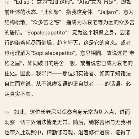
“Ediso”：意为“如此这般”。“Ahu”意为“曾是”，即如
78
前所述的状态。“此积聚”：指我这身体。“Jajjaro”：意为
结构松散。“众多苦之宅”：指成为以衰老等为因的众多苦
的居所。“Sopalepapatito”：意为这个积聚之身，因诸
行的染着耗尽而倒塌，趋向坏灭，这是它的含义。或者
也可理解为“Sopi alepapatito”，意思相同。故说这是“老
朽之屋”，如同破旧的房舍一般，或者说它已成为衰老的
住处。因此，我导师——那位如实语者、如实了知诸法
自性而宣说、从不说虚妄语的正自觉者——的话语，必
定真实不虚。
如此，这位长老尼以观察自身无常为切入点，进而
79
洞察一切三界诸法皆是无常；随后，她将苦相与无我相
也带入此观照中，精勤修习观，沿着修行道阶，证得了