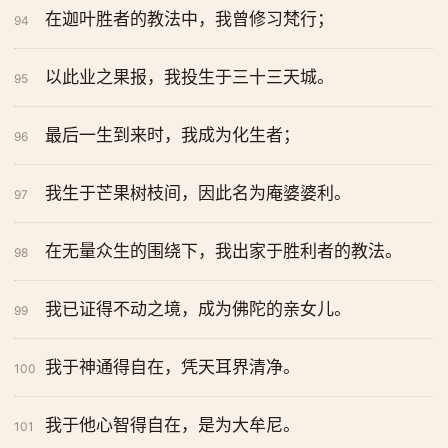
在迦叶胜者的教法中，我曾修习梵行；
94
以此业之果报，我投生于三十三天城。
95
最后一生到来时，我成为化生者；
96
我生于芒果树枝间，因此名为庵婆婆利。
97
在无量众生的围绕下，我出家于胜利者的教法。
98
我已证得不动之境，成为佛陀的亲女儿。
99
我于神通得自在，凭天耳界清净。
100
我于他心智得自在，是为大牟尼。
101