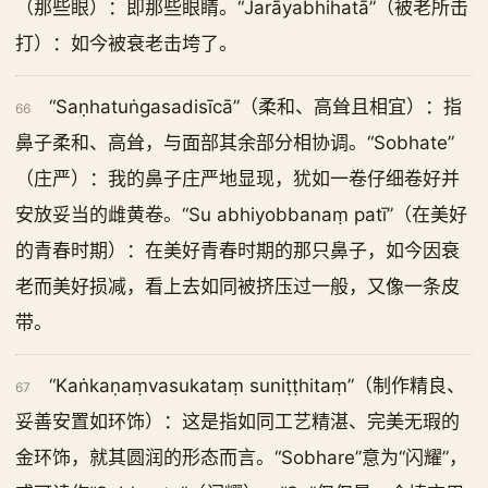
（那些眼）：即那些眼睛。“Jarāyabhihatā”（被老所击
打）：如今被衰老击垮了。
“Saṇhatuṅgasadisīcā”（柔和、高耸且相宜）：指
66
鼻子柔和、高耸，与面部其余部分相协调。“Sobhate”
（庄严）：我的鼻子庄严地显现，犹如一卷仔细卷好并
安放妥当的雌黄卷。“Su abhiyobbanaṃ patī”（在美好
的青春时期）：在美好青春时期的那只鼻子，如今因衰
老而美好损减，看上去如同被挤压过一般，又像一条皮
带。
“Kaṅkaṇaṃvasukataṃ suniṭṭhitaṃ”（制作精良、
67
妥善安置如环饰）：这是指如同工艺精湛、完美无瑕的
金环饰，就其圆润的形态而言。“Sobhare”意为“闪耀”，