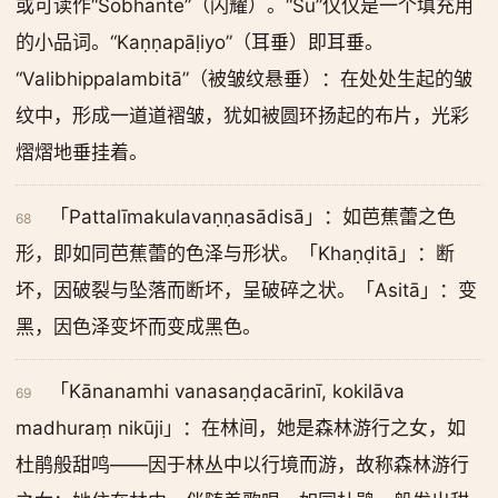
或可读作“Sobhante”（闪耀）。“Su”仅仅是一个填充用
的小品词。“Kaṇṇapāḷiyo”（耳垂）即耳垂。
“Valibhippalambitā”（被皱纹悬垂）：在处处生起的皱
纹中，形成一道道褶皱，犹如被圆环扬起的布片，光彩
熠熠地垂挂着。
「Pattalīmakulavaṇṇasādisā」：如芭蕉蕾之色
68
形，即如同芭蕉蕾的色泽与形状。「Khaṇḍitā」：断
坏，因破裂与坠落而断坏，呈破碎之状。「Asitā」：变
黑，因色泽变坏而变成黑色。
「Kānanamhi vanasaṇḍacārinī, kokilāva
69
madhuraṃ nikūji」：在林间，她是森林游行之女，如
杜鹃般甜鸣——因于林丛中以行境而游，故称森林游行