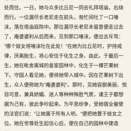
处而住。一日，她与众多比丘尼一同去礼拜塔庙，右绕
而行。一位漏尽长老尼走在前头，匆忙间吐了一口唾
沫，落在塔庙庭院中。那位漏尽长老尼未留意便走过去
了，庵婆婆利从后而来，见到那口唾沫，便出言斥骂：
“哪个妓女将唾沫吐在此处！”在她为比丘尼时，护持戒
律，厌离胎生，将心安住于化生之身。由此，于最后一
生，她在毗舍离城的皇家园林中，化生于一棵芒果树
下。守园人看见她，便将她带入城中。因在芒果树下出
生，众人便称她为“庵婆婆利”。那时，见她容貌美丽、悦
目可意，兼具娇媚、迷人等种种殊胜气质，诸王子都想
据为己有，彼此争吵起来。为平息纷争，受她宿业催使
的法官们说：“让她属于所有人吧。”便把她置于妓女之
位。她在世尊处生起信心后，便在自己的园林中建造