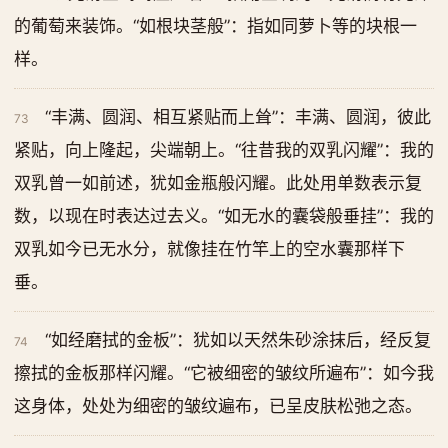
的葡萄来装饰。“如根块茎般”：指如同萝卜等的块根一
样。
“丰满、圆润、相互紧贴而上耸”：丰满、圆润，彼此
73
紧贴，向上隆起，尖端朝上。“往昔我的双乳闪耀”：我的
双乳曾一如前述，犹如金瓶般闪耀。此处用单数表示复
数，以现在时表达过去义。“如无水的囊袋般垂挂”：我的
双乳如今已无水分，就像挂在竹竿上的空水囊那样下
垂。
“如经磨拭的金板”：犹如以天然朱砂涂抹后，经反复
74
擦拭的金板那样闪耀。“它被细密的皱纹所遍布”：如今我
这身体，处处为细密的皱纹遍布，已呈皮肤松弛之态。