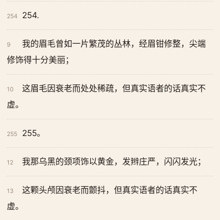
254.
254
我的眉毛曾如一片繁茂的丛林，经眉钳修整，尖端
9
修饰得十分美丽；
这眉毛因衰老而处处稀疏，但真实语者的话真实不
10
虚。
255。
255
我那乌黑的颈项饰以黄金，发辫庄严，闪闪发光；
12
这颗头颅因衰老而颤抖，但真实语者的话真实不
13
虚。