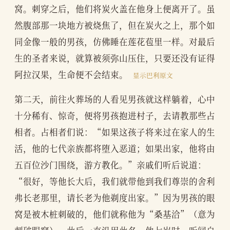
窝。刺穿之后，他们将炭火盖在他身上便离开了。虽
然腹部那一块地方被烧焦了，但在炭火之上，那个如
同金像一般的男孩，仿佛睡在莲花苞里一样。对最后
生的圣者来说，就算被须弥山压住，只要还没有证得
阿拉汉果，生命便不会结束。
显示巴利原文
第二天，前往火葬场的人看见男孩就这样躺着，心中
十分稀有、惊奇，便将男孩抱进村子，去请教那些占
相者。占相者们说：“如果这孩子将来过在家人的生
活，他的七代亲族都将堕入恶道；如果出家，他将由
五百位沙门围绕，游方教化。”亲戚们听后说道：
“很好，等他长大后，我们就带他到我们尊崇的舍利
弗长老那里，请长老为他剃度出家。”因为男孩的眼
窝是被木桩刺破的，他们就称他为“桑基洽”（意为