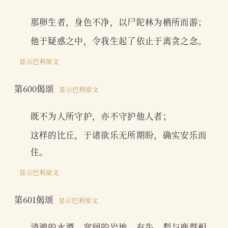
那卵生者，身色不净，以尸陀林为栖所而游；
他于疑惑之中，令我生起了依止于离贪之念。
显示巴利原文
第600偈颂
显示巴利原文
既不为人所守护，亦不守护他人者；
这样的比丘，于诸欲乐无所期盼，确实安乐而
住。
显示巴利原文
第601偈颂
显示巴利原文
清澈的水潭、宽阔的岩地，有牛、犁与鹿群相