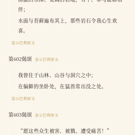
伴；
水面与苔藓遍布其上，那些岩石令我心生欢
喜。
显示巴利原文
第602偈颂
显示巴利原文
我曾住于山林、山谷与洞穴之中；
在偏僻的坐卧处，在猛兽常出没之处。
显示巴利原文
第603偈颂
显示巴利原文
“愿这些众生被害、被戮、遭受痛苦！”