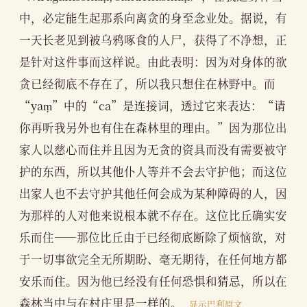
中，必定能生起那系向离贪的身至念业处。据说，有
一天长老见到被乌鸦啄食的人尸，获得了不净想，正
是针对这件事而这样说。由此表明：因为对身体的欲
贪已经彻底不存在了，所以我只想住在林野中。而
“yaṃ”中的“ca”是连接词，透过它来表达：“请
你再听我另外也有住在森林里的理由。”因为那位出
家人以慈心而住并且因为无贪的资具而没有需要被守
护的东西，所以其他仆人等并不会去守护他；而这位
出家人也不去守护其他任何会成为某种障碍的人，因
为那样的人对他来说根本就不存在。这位比丘确实安
乐而住——那位比丘由于已经彻底断除了烦恼欲，对
于一切事欲完全无所期盼、毫无期待，在任何地方都
安乐而住。因为他已经没有任何恐惧和猜忌，所以在
森林当中与在村庄里是一样的。
显示巴利原文