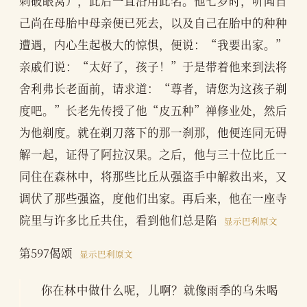
刺破眼窝），此后一直沿用此名。他七岁时，听闻自
己尚在母胎中母亲便已死去，以及自己在胎中的种种
遭遇，内心生起极大的惊惧，便说：“我要出家。”
亲戚们说：“太好了，孩子！”于是带着他来到法将
舍利弗长老面前，请求道：“尊者，请您为这孩子剃
度吧。”长老先传授了他“皮五种”禅修业处，然后
为他剃度。就在剃刀落下的那一刹那，他便连同无碍
解一起，证得了阿拉汉果。之后，他与三十位比丘一
同住在森林中，将那些比丘从强盗手中解救出来，又
调伏了那些强盗，度他们出家。再后来，他在一座寺
院里与许多比丘共住，看到他们总是陷
显示巴利原文
第597偈颂
显示巴利原文
你在林中做什么呢，儿啊？就像雨季的乌朱喝