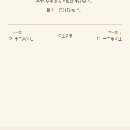
基索·桑基洽长老偈颂注疏完毕。
第十一集注疏完毕。
← 上一篇
下一篇 →
义注目录
12. 十二集义注
12. 十二集义注