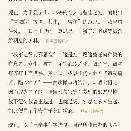
现在，为了显示山、林等的怡人与曾住之处，而说出
“清澈的”等语。其中，“曾住”的意思是：我曾居
住过。“猛兽出没的”意思是：为狮子、老虎等猛兽
所栖息的树林。
显示巴利原文
“我不记得有邪思惟”：这是指“愿这些任何种类的
有息者、众生，被箭、矛等武器杀死、被杀害，被拳
打等打击而遭殃、受逼迫，或以任何其他方式遭受痛
苦、陷入痛苦”——像这样与嗔结合、与嗔恚相应，
因而成为非圣的、以嗔恨与害等为差别的邪恶思惟，
我不记得我曾生起过，也就是说，邪思惟从未生起。
如此便显示了安住于慈的状态。
显示巴利原文
现在，以“已奉事”等语显示自己所作已办的状态。