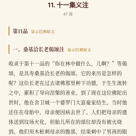
11. 十一集义注
47 段
第11品
显示巴利原文
一、桑基洽长老偈颂注
显示巴利原文
收录于第十一品的“你在林中做什么，儿啊？”等偈
颂，是具寿桑基洽长老的偈颂。它的来历是怎样的
呢？这位长老在过去诸佛那里种下功德，于生生流转
之中，累积了导向涅槃的善业。到了现在这位佛陀出
世时，他在舍卫城一个婆罗门大富豪家结生。当时他
还住在母胎中，母亲便因病去世了。人们把母亲的遗
体送到坟场火化，但胎儿所在的部位却没有被火烧
到。他们用木桩刺母亲的腹部，结果刺中了男孩的眼