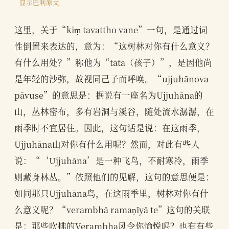
显示巴利原文
这里，关于“kiṃ tavattho vane”一句，是通过词
性倒置来表达的，意为：“这树林对你有什么意义？
有什么用处？”称他为“tāta（孩子）”，是因他尚
是年轻的沙弥，故视同己子而呼唤。“ujjuhānova
pāvuse”的意思是：据说有一座名为Ujjuhāna的
山，丛林密布，多有岩洞与溪谷，随处流水潺潺，在
雨季时不宜居住。因此，这句话是说：在这雨季，
Ujjuhāna山对你有什么用呢？然而，对此有些人
说：“‘Ujjuhāna’是一种飞鸟，不耐寒冷，雨季
则藏身林丛。”依照他们的见解，这句的意思便是：
如同那只Ujjuhāna鸟，在这雨季里，树林对你有什
么意义呢？“verambhā ramaṇīyā te”这句的关联
是：那些吹拂的Verambha风令你愉悦吗？也有有些