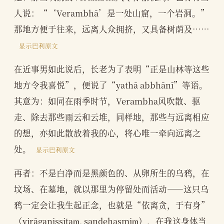
人说：“‘Verambhā’是一处山窟，一个岩洞。”
那地方便于往来，远离人众拥挤，又具备树荫及……
显示巴利原文
在近事男如此说后，长老为了表明“正是山林等这些
地方令我喜悦”，便说了“yathā abbhānī”等语。
其意为：如同在雨季时节，Verambha风吹散、驱
走、除去那些雨云和云堆，同样地，那些与远离相应
的想，亦如此散放着我的心，将心唯一牵向远离之
处。
显示巴利原文
再者：不是白净而是黑颜色的、从卵所生的乌鸦，在
坟场、在墓地，就以那里为停留处而活动——这只乌
鸦一定会让我生起正念，也就是“依离贪，于有身”
（virāganissitaṃ, sandehasmiṃ），在我这身体当