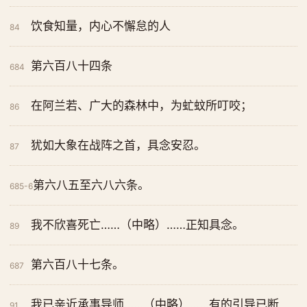
饮食知量，内心不懈怠的人
84
第六百八十四条
684
在阿兰若、广大的森林中，为虻蚊所叮咬；
86
犹如大象在战阵之首，具念安忍。
87
第六八五至六八六条。
685-6
我不欣喜死亡……（中略）……正知具念。
89
第六百八十七条。
687
我已亲近承事导师……（中略）……有的引导已断
91