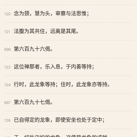
念为颈，慧为头，审察与法思惟；
120
法腹为其共住，远离是其尾。
121
第六百九十六偈。
696
这位禅那者，乐入息，于内善等持；
123
行时，此龙象等持；住时，此龙象亦等持。
124
第六百九十七偈。
697
已自得定的龙象，即使安坐也处于定中；
126