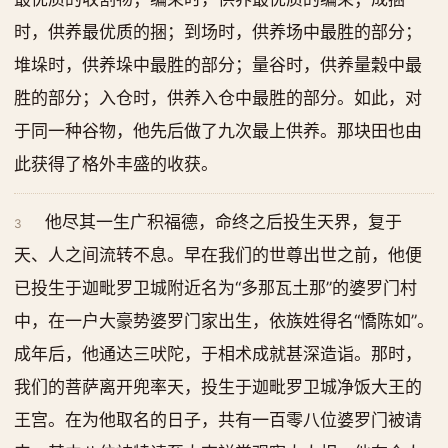
时，供养最优质的捆；到场时，供养场中最胜的部分；
堆垛时，供养垛中最胜的部分；量谷时，供养量穀中最
胜的部分；入仓时，供养入仓中最胜的部分。如此，对
于同一种谷物，他先后做了九次最上供养。那块田也由
此获得了格外丰盛的收获。
他尽其一生广积福德，命终之后投生天界，复于
3
天、人之间流转不息。早在我们的世尊出世之前，他便
已投生于迦毗罗卫城附近名为“多那瓦土那”的婆罗门村
中，在一户大豪势婆罗门家出生，依族姓得名“憍陈如”。
成年后，他通达三吠陀，于相术成就甚深造诣。那时，
我们的菩萨离开兜率天，投生于迦毗罗卫城净饭大王的
王宫。在为他取名的日子，共有一百零八位婆罗门被请