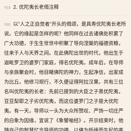
2. 优陀夷长老偈注释
103
以“人之正自觉者”开头的偈颂，是具寿优陀夷长老所
100
说。它的缘起是怎样的呢？他同样在过去诸佛处积累了
广大功德，于生生世世中积聚了导向涅槃的福德资粮，
往来于人与天界之间。在此佛陀出世的时代，他出生于
迦毗罗卫的婆罗门家庭，得名优陀夷。成年后，在导师
与亲族聚会时，他目睹佛陀的神力，生起净信，出家成
为比丘。他修习观行，不久便证得阿拉汉果。共有三位
名叫优陀夷的长老：先前已提到的大臣之子黑优陀夷，
豆豆梨耶之子劣优陀夷，而这位婆罗门之子是大优陀
夷。有一天，导师以一头为大众所赞叹、严饰一切庄严
的白象为因缘，宣说了《象譬喻经》。开示结束时，他
随自己的智慧忆念导师的功德，以佛为所缘而生起的喜