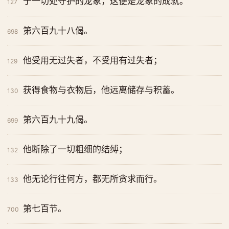
于一切处守护的龙象，这便是龙象的成就。
127
第六百九十八偈。
698
他受用无过失者，不受用有过失者；
129
获得食物与衣物后，他远离储存与积蓄。
130
第六百九十九偈。
699
他断除了一切粗细的结缚；
132
他无论行往何方，都无所贪求而行。
133
第七百节。
700