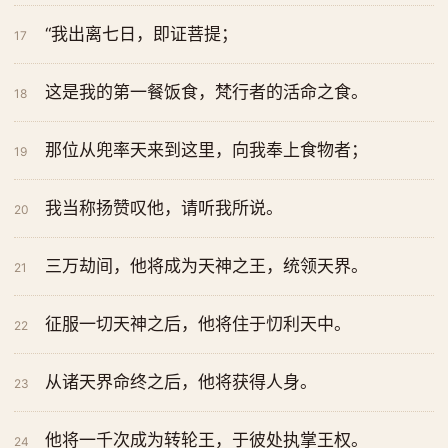
“我出离七日，即证菩提；
17
这是我的第一餐饭食，梵行者的活命之食。
18
那位从兜率天来到这里，向我奉上食物者；
19
我当称扬赞叹他，请听我所说。
20
三万劫间，他将成为天神之王，统领天界。
21
征服一切天神之后，他将住于忉利天中。
22
从诸天界命终之后，他将获得人身。
23
他将一千次成为转轮王，于彼处执掌王权。
24