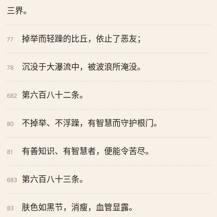
三界。
掉举而轻躁的比丘，依止了恶友；
77
沉没于大瀑流中，被波浪所淹没。
78
第六百八十二条。
682
不掉举、不浮躁，有智慧而守护根门。
80
有善知识、有智慧者，便能令苦尽。
81
第六百八十三条。
683
肤色如黑节，消瘦，血管显露。
83