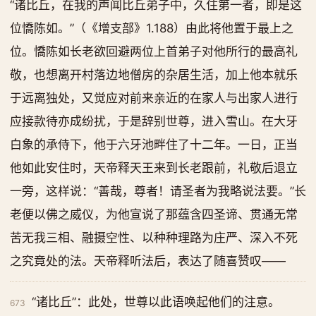
“诸比丘，在我的声闻比丘弟子中，久住第一者，即是这
位憍陈如。”（《增支部》1.188）由此将他置于最上之
位。憍陈如长老欲回避两位上首弟子对他所行的最高礼
敬，也想离开村落边地僧房的杂居生活，加上他本就乐
于远离独处，又觉应对前来亲近的在家人与出家人进行
应接款待亦成纷扰，于是辞别世尊，进入雪山。在大牙
白象的承侍下，他于六牙池畔住了十二年。一日，正当
他如此安住时，天帝释天王来到长老跟前，礼敬后退立
一旁，这样说：“善哉，尊者！请圣者为我略说法要。”长
老便以佛之威仪，为他宣说了那蕴含四圣谛、贯通无常
苦无我三相、融摄空性、以种种理路为庄严、深入不死
之究竟处的法。天帝释听法后，表达了随喜赞叹——
“诸比丘”：此处，世尊以此语唤起他们的注意。
673