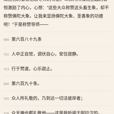
悦激励了内心，心想：“这些大众称赞这头畜生象，却不
称赞佛陀大象。让我来显扬佛陀大象、圣香象的功德
吧！”于是称赞导师——
第六百八十九条
689
人中正自觉，调伏自心，安住寂静。
102
行于梵道，心乐寂止。
103
第六百九十条。
690
众人所礼敬的，乃到达一切法彼岸者；
105
众天神也都礼敬他——这是我听闻于阿拉汉的。
106