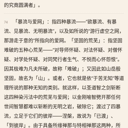
的究竟圆满者」。
「暴流与爱网」：指四种暴流——“欲暴流、有暴
74
流、见暴流、无明暴流”，以及如所说的“游行虚空之网，
那游走于意的”所指向的爱网。「坚固的荒芜」：指坚固
难破的五种心荒芜——“对导师怀疑、对法怀疑、对僧怀
疑、对学处怀疑、对同梵行者生气、不悦而心怀怨恨”。
因其极难为凡夫所破，故称「难破」；又因此如山岳般
坚固，故名为「山」。或者，它也就是依“于苦无知”等道
理所说的那种无知的类别。就这样，以圣道智之剑斩断
这四种染污法中的荒芜与爱网；以金刚喻智劈开那任何
世间智慧都难以斩断的无明之岩，破除它；渡过了四暴
流，立足于它们的彼岸——涅槃，故说为「已渡」、
「到彼岸」。由于具备所缘禅那与特相禅那这两种，所