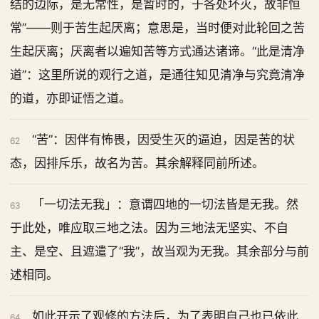
结的边际，是无常性，是暂时的，于各处坏灭，故非恒
常”——则于苦生起厌离；意思是，当时便对此轮回之苦
生起厌离；厌离者以遍知苦等方式通达诸谛。“此是清净
道”：这里所说的观行之道，是通往知见清净与究竟清净
的道，亦即证悟之道。
“苦”：因伴有怖畏，因受生灭的逼迫，因是苦的状
62
态，因排斥乐，故名为苦。其余解释同前所述。
「一切法无我」：意谓四地的一切法皆是无我。然
63
于此处，唯应取三地之法。因为三地法无坚实、不自
主、是空、且遮遣了“我”，故当观为无我。其余部分与前
述相同。
如此开示了观修的方法后，为了表明自己也已依此
64