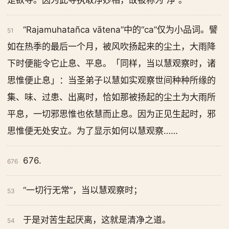
是欲寻。因为此寻执取净妙相，故被称为“净”。
“Rajamuhatañca vātena”中的“ca”仅为小品词。譬
51
如在热季的最后一个月，被风吹扬起来的尘土，大雨降
下时便能令它止息、平息。「同样，当以慧观察时，诸
思惟便止息」：当圣弟子以慧如实观察世间种种所缘的
集、味、过患、出离时，恰如那被扬起的尘土为大雨所
平息，一切邪思惟也依慧而止息。因为正见生起时，邪
思惟便无处安立。为了显示如何以慧观察……
676.
676
“一切行无常”，当以慧观察时；
53
于是对苦生起厌离，这就是清净之道。
54