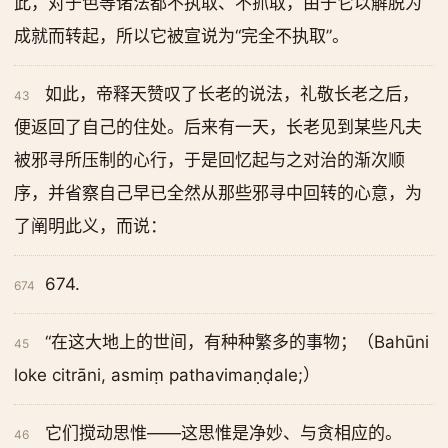
此，对于色等诸法都不执取、不抓取，由于它以解脱为
成就而转起，所以它被宣说为“完全不执取”。
如此，帝释天赞叹了长老的说法，礼敬长老之后，
43
便返回了自己的住处。后来有一天，长老见到某些凡夫
被邪寻所压制的心行，于是回忆起与之对治的渐次顺
序，并省察自己早已全然从那些邪寻中回转的心意，为
了阐明此义，而说：
674.
674
“在这大地上的世间，有种种繁多的事物；（Bahūni
45
loke citrāni, asmiṃ pathavimaṇḍale;）
它们搅动思惟——这思惟是净妙、与贪相应的。
46