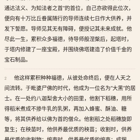
通达法义、为知法者之首”的首位，自己亦欲得此位次，
便向有十万比丘眷属随行的导师连续七日作大供养，并
发下誓愿。导师见其无有障碍，便授记其未来成就。他
尽此一生，累积众多福德，待导师般涅槃后，起塔时，
于塔内修建了一座宝殿，并围绕佛塔建造了价值千金的
宝石制品。
他这样累积种种福德，从彼处命终后，便在人天之
2
间流转。于毗婆尸佛的时代，他成为一位名为“大黑”的居
士。在一处约八迦梨舍大小的田里，他割下稻穗，用所
得稻米煮成不掺牛乳的乳粥，再加入蜂蜜、酥油、糖
等，将其供养给以佛为首的僧众。他割稻之处稻穗旋即
复生；在秧苗时，他供养最优质的秧苗；收割时，供养
最优质的收割物；编束时，供养最优质的编束；成捆