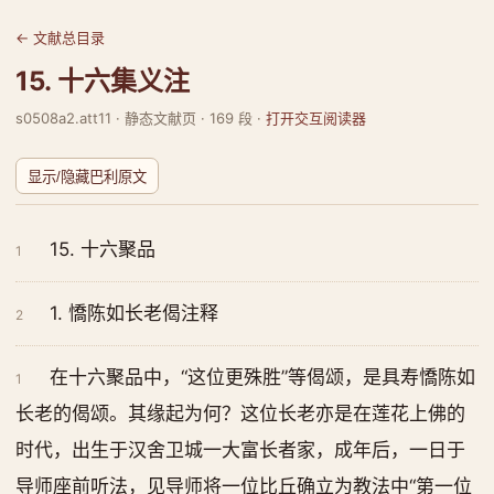
← 文献总目录
15. 十六集义注
s0508a2.att11 · 静态文献页 · 169 段 ·
打开交互阅读器
显示/隐藏巴利原文
15. 十六聚品
1
1. 憍陈如长老偈注释
2
在十六聚品中，“这位更殊胜”等偈颂，是具寿憍陈如
1
长老的偈颂。其缘起为何？这位长老亦是在莲花上佛的
时代，出生于汉舍卫城一大富长者家，成年后，一日于
导师座前听法，见导师将一位比丘确立为教法中“第一位