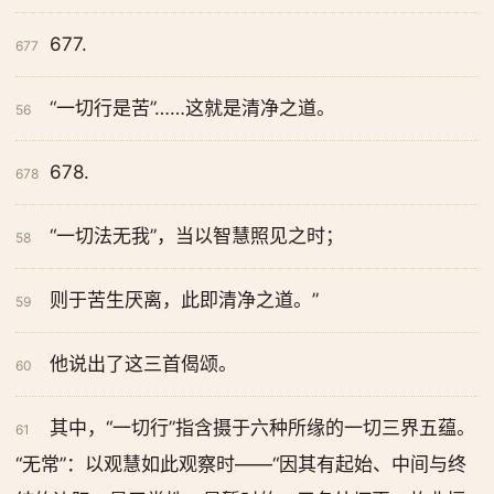
677.
677
“一切行是苦”……这就是清净之道。
56
678.
678
“一切法无我”，当以智慧照见之时；
58
则于苦生厌离，此即清净之道。”
59
他说出了这三首偈颂。
60
其中，“一切行”指含摄于六种所缘的一切三界五蕴。
61
“无常”：以观慧如此观察时——“因其有起始、中间与终