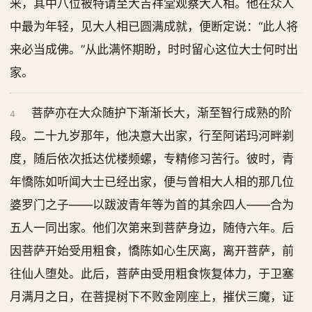
来，其中八位被特请至大吉祥堂观察大人相。他在众人
中最为年轻，见大人相已圆满成就，便断定说：“此人将
来必当成佛。”从此满怀期盼，时时留心这位大士何时出
家。
菩萨亦在大众随护下渐渐长大，渐至智行成熟的阶
4
段。二十九岁那年，他决意大出家，行至阿诺玛河畔剃
度，随后依次抵达优楼频螺，专精修习苦行。彼时，青
年憍陈如听闻大士已经出家，便与曾相大人相的那几位
婆罗门之子——以跋波青年等为首的其余四人——合为
五人一同出家。他们次第来到菩萨身边，随侍六年。后
因菩萨开始受用粗食，憍陈如心生厌离，离开菩萨，前
往仙人堕处。此后，菩萨由受用粗食恢复体力，于卫塞
月满月之日，在菩提树下不败金刚座上，摧伏三魔，证