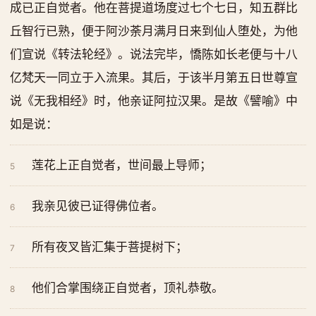
成已正自觉者。他在菩提道场度过七个七日，知五群比
丘智行已熟，便于阿沙荼月满月日来到仙人堕处，为他
们宣说《转法轮经》。说法完毕，憍陈如长老便与十八
亿梵天一同立于入流果。其后，于该半月第五日世尊宣
说《无我相经》时，他亲证阿拉汉果。是故《譬喻》中
如是说：
莲花上正自觉者，世间最上导师；
5
我亲见彼已证得佛位者。
6
所有夜叉皆汇集于菩提树下；
7
他们合掌围绕正自觉者，顶礼恭敬。
8