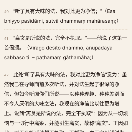
“听了具有大味的法，我对此更为净信；”（Esa
40
bhiyyo pasīdāmi, sutvā dhammaṃ mahārasaṃ;）
“离贪是所说的法，完全不执取。”——他说了这第一
41
首偈颂。（Virāgo desito dhammo, anupādāya
sabbaso ti. – paṭhamaṃ gāthamāha;）
此处“听了具有大味的法，我对此更为净信”意为：虽
42
然我已在导师面前多次听法，并对法生起了很深的净
信，但如今听闻你们所说——以种种理趣、种种差别而
不令人厌倦的大味之法，我现在的净信比以往更为增
上。说到“离贪是所说的法，完全不执取”：因为从一切烦
恼与一切行中离染，并能引生离贪，故称“离贪”。正因如