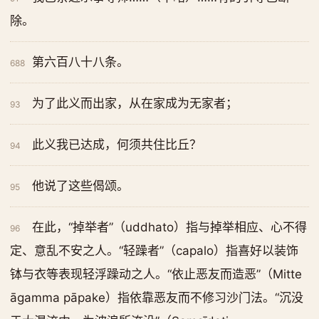
除。
第六百八十八条。
688
为了此义而出家，从在家成为无家者；
93
此义我已达成，何须共住比丘？
94
他说了这些偈颂。
95
在此，“掉举者”（uddhato）指与掉举相应、心不得
96
定、意乱不安之人。“轻躁者”（capalo）指喜好以装饰
钵与衣等表现轻浮躁动之人。“依止恶友而造恶”（Mitte
āgamma pāpake）指依靠恶友而不修习沙门法。“沉没