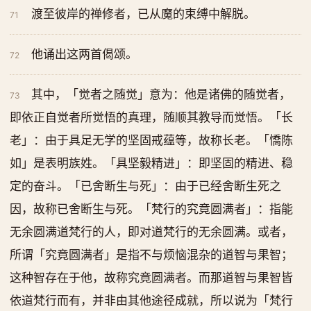
渡至彼岸的禅修者，已从魔的束缚中解脱。
71
他诵出这两首偈颂。
72
其中，「觉者之随觉」意为：他是诸佛的随觉者，
73
即依正自觉者所觉悟的真理，随顺其教导而觉悟。「长
老」：由于具足无学的坚固戒蕴等，故称长老。「憍陈
如」是表明族姓。「具坚毅精进」：即坚固的精进、稳
定的奋斗。「已舍断生与死」：由于已经舍断生死之
因，故称已舍断生与死。「梵行的究竟圆满者」：指能
无余圆满道梵行的人，即对道梵行的无余圆满。或者，
所谓「究竟圆满者」是指不与烦恼混杂的道智与果智；
这种智存在于他，故称究竟圆满者。而那道智与果智皆
依道梵行而有，并非由其他途径成就，所以说为「梵行