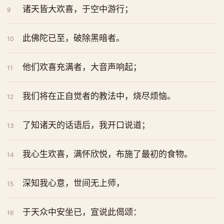
诸天皆大欢喜，于空中游行；
9
此佛陀已至，破除黑暗者。
10
他们欢喜充满者，大音声响起；
11
我们将在正自觉者的教法中，烧尽烦恼。
12
了知诸天的话语后，我开口说道；
13
我心生欢喜，满怀欣悦，布施了最初的食物。
14
深知我心意，世间无上师，
15
于天众中安坐已，宣说此偈颂：
16