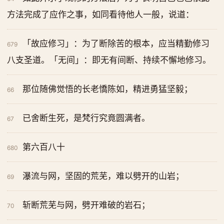
方法完成了应作之事，如同看待他人一般，说道：
「故应修习」：为了断除苦的根本，应当精勤修习
679
八支圣道。「无间」：即无有间断、持续不懈地修习。
那位随佛觉悟的长老憍陈如，精进勇猛坚毅；
66
已舍断生死，是梵行究竟圆满者。
67
第六百八十
680
瀑流与网，坚固的荒芜，难以劈开的山岩；
69
斩断荒芜与网，劈开难破的岩石；
70