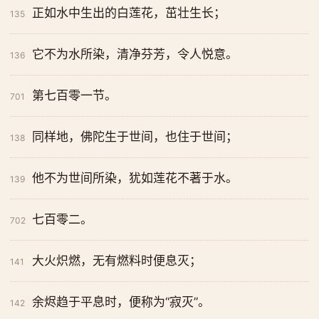
正如水中生出的白莲花，茁壮生长；
135
它不为水所染，清净芬芳，令人悦意。
136
第七百零一节。
701
同样地，佛陀生于世间，也住于世间；
138
他不为世间所染，犹如莲花不著于水。
139
七百零二。
702
大火炽燃，无有燃料时便息灭；
141
余烬趋于平息时，便称为“寂灭”。
142