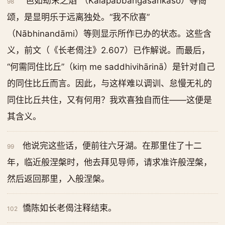
“色如劫末之焰”（Kālapabbaṅgasaṅkāso）等偈
98
颂，是显明乐于远离独处。“我不欣喜”
（Nābhinandāmi）等则显示所作已办的状态。这些含
义，前文（《长老偈注》2.607）已作解说。而最后，
“何需同住比丘”（kiṃ me saddhivihārinā）是针对自己
的同住比丘而言。因此，与这样难以调训、怠慢无礼的
同住比丘共住，又有何用？我欢喜独自而住——这便是
其含义。
他说完这些话，便前往六牙湖。在那里住了十二
99
年，临近般涅槃时，他去拜见导师，请求准许般涅槃，
然后返回那里，入般涅槃。
憍陈如长老偈注释结束。
102