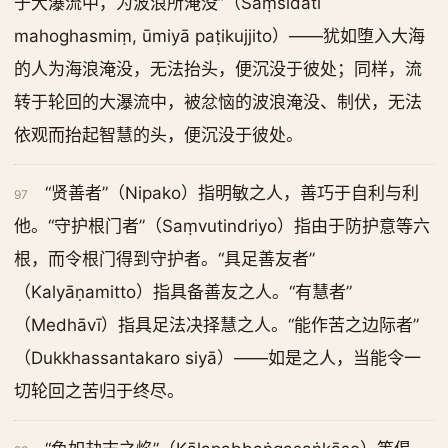
于大瀑流中，为波浪所淹没”（Saṃsīdati
mahoghasmiṃ, ūmiyā paṭikujjito）——犹如堕入大海
的人为海浪淹没，无法抬头，便沉没于彼处；同样，流
转于轮回的大瀑流中，被忿恼的波浪淹没、制伏，无法
依观而抬起智慧的头，便沉没于彼处。
“贤善者”（Nipako）指明敏之人，善巧于自利与利
97
他。“守护根门者”（Saṃvutindriyo）指由于防护意等六
根，而令根门得到守护者。“具足善友者”
（Kalyāṇamitto）指具备善友之人。“有慧者”
（Medhāvī）指具足法决择慧之人。“能作苦之边际者”
（Dukkhassantakaro siyā）——如是之人，当能令一
切轮回之苦归于终尽。