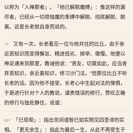
以称为「入禅那者」。「他已解脱魔缚」：像这样的漏
尽者，已经从一切烦恼魔的束缚中解脱、彻底解脱、脱
离。这是长老就自身而说的。
又有一次，长老看见一位与他共住的比丘，由于亲
75
近恶知识而变得懈怠、精进低劣、掉举、傲慢。他便以
神足通来到那里，教诫他说：“贤友，切莫如此，应当舍
弃恶知识，亲近善知识，修习沙门法。”但那位比丘不听
长老的话。因为他不接受，长老心中生起对法的悚惧，
于是进行针对个人的教说，谴责错误的修行，赞叹正确
的修行与独处静住，说道：
「已现观」：指出世间道智已如实照见四圣谛的实
681
相。「更无余生」：指此为最后一生，从此不再受生于