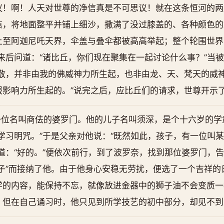
议！啊！人天对世尊的净信真是不可思议！就在这条恒河的两
信，将地面整平并铺上细沙，撒满了没过膝盖的、各种颜色的
上至阿迦尼吒天界，伞盖与叠伞都被高高举起；整个轮围世界
来后问道：“诸比丘，你们现在聚集在一起讨论什么事？”当被
恭敬，并非由我的佛威神力所生起，也非由龙、天、梵天的威
报影响力所生起的。”说完之后，应比丘们的请求，世尊开示
一位名叫商佉的婆罗门。他的儿子名叫须深，是个十六岁的学
学习明咒。”于是父亲对他说：“既然如此，孩子，有一位叫
道：“好的。”便依次前行，到了波罗奈，找到那位婆罗门，
子”而接纳了他。由于他身心安稳无劳扰，便选了一个吉祥的
学的内容，能保持不忘，就像放进金器中的狮子油不会变质一
。但在自己诵习时，他只见到所学技艺的初中部分，却见不到