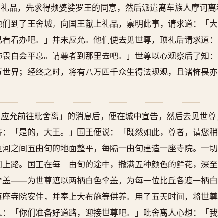
的礼品，先求得频婆娑罗王的同意，然后派遣离车族人摩诃离
他们到了王舍城，向国王献上礼品，禀明此事，请求道：「大
己看着办吧。」并未应允。他们便去见世尊，顶礼后请求道：
怖畏自会平息。请尊者到那里去吧。」世尊以心观察后了知：
万世界；经终之时，将有八万四千众生得法现观，且诸怖畏亦
已应允前往毗舍离」的消息后，便在城中宣告，然后去见世尊
答：「是的，大王。」国王便说：「既然如此，尊者，请您稍
恒河之间五由旬的地面整平，每隔一由旬建造一座寺院。一切
同上路。国王在每一由旬的途中，撒满五种颜色的鲜花，深至
伞盖——为世尊遮以两柄白色伞盖，为每一位比丘各遮一柄白
每座寺院安住，并奉上大布施等供养。用了五天时间，将世尊
人：「你们准备好道路，迎接世尊吧。」毗舍离人心想：「我