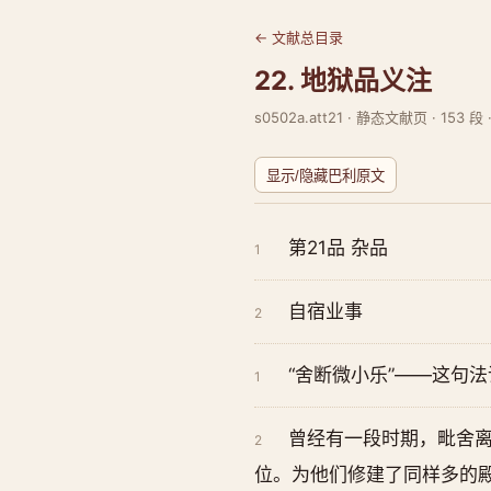
← 文献总目录
22. 地狱品义注
s0502a.att21 · 静态文献页 · 153 段 
显示/隐藏巴利原文
第21品 杂品
1
自宿业事
2
“舍断微小乐”——这句
1
曾经有一段时期，毗舍
2
位。为他们修建了同样多的