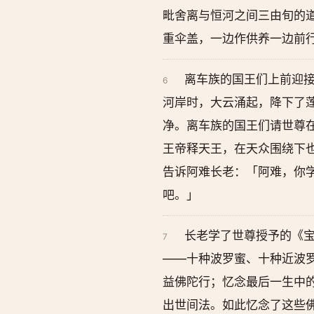
毗舍离与恒河之间三由旬的
重伞盖，一边作供养一边前
离车族的国王们上前迎
6
河岸时，大云涌起，降下了
净。离车族的国王们请世尊
王帝释天王，在天众围绕下
告诉阿难长老：「阿难，你
吧。」
长老学了世尊授予的《
7
——十种波罗蜜、十种近波
益佛陀行；忆念最后一生中
出世间法。如此忆念了这些佛