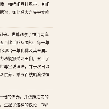
幡，幢幡间悬挂飘带，其间
据说，如此盛大之集会实唯
到来。世尊观察了恒河两岸
五百比丘随从围绕。每一尊
化现出一尊化佛及其眷属。
为慈悯摄受龙王们，登上了
世尊宣说法语，并于次日以
众供养，乘五百艘船渡过恒
一倍的供养，并依照之前的
，生起了这样的议论：“啊！