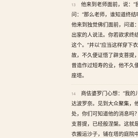
他来到老师面前，说：“
13
问：“那么老师，谁知道终结
他来到独觉佛们面前，问道：
出家的人说法。你若欲求终结
这个。”并以“应当这样穿下
故，不久便证悟了辟支菩提
曾造作过短寿的业，他不久
座塔。
商佉婆罗门心想：“我的
14
达波罗奈。见到大众聚集，他
处，你们可知道他的消息吗？
支菩提，已经般涅槃。这就
衣搬运沙子，铺在塔的庭院