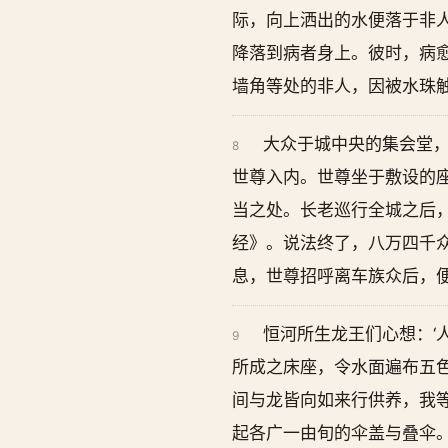
际，向上洒出的水便落于非人
降落到病者身上。彼时，病愈
墙角等处的非人，因被水珠
大众于城中央的集会堂
8
世尊入内。世尊坐于敷设的
当之处。长老巡行全城之后
经》。说法终了，八万四千
息，世尊招呼离车族众后，
恒河所生龙王们心想：‘
9
所成之床座，令水面遍布五色
间与龙皆向如来行供养，我
起各广一由旬的伞盖与叠伞