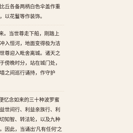
比丘各备两柄白色伞盖作重
，以花鬘等作装饰。
来。当世尊走下船，刚踏上
冲入恒河，地面变得极为洁
世尊迎入毗舍离城。诸天之
于傍晚时分，站在城门处，
墙之间巡行诵持，作守护
便忆念如来的三十种波罗蜜
益世间行、利益亲族行、利
切知智、转法轮，以及九种
因此，当诵出‘凡有任何’之