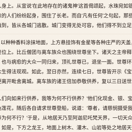
身上。从宣说‘在此地存在的诸鬼神’这首偈颂起，水珠宛如
的人们纷纷起身，围住了长老。而自‘凡有任何’之句起，那
触到，皆从各城门逃散。城门变得无处可容，他们得不到立足
，以种种香料涂抹地面，上方悬挂饰有金星等各种庄严的天盖
座位上。比丘僧团与离车族众也围绕世尊坐下。诸天之主帝释
，也与病愈的大众一同归来，顶礼世尊已，退坐一面。世尊环
众生得法现观。如此，翌日亦然，连续七日，世尊皆开示《宝
便离开毗舍离城。离车族的诸王倍加恭敬供养，复以三日送世
人们向如来行供养，我等为何不行供养？’他们化现金、银、
莲花，随后各自请求世尊登船，说道：‘尊者，请慈悯摄受我
等为何不行？’于是，从地居天乃至阿迦尼吒梵天界，一切天
。如是，下方之龙王，地面上树木、灌木、山岩等处之地居天