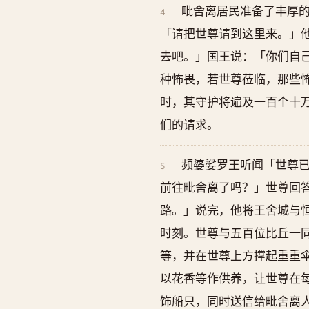
毗舍离居民准备了丰厚
4
「请把世尊请到这里来。」
去吧。」国王说：「你们自
种怖畏，若世尊莅临，那些
时，其守护将遍及一百个十
们的请求。
频婆娑罗王听闻「世尊
5
前往毗舍离了吗？」世尊回
路。」说完，他将王舍城与
时刻。世尊与五百位比丘一
等，并在世尊上方撑起重重
以花香等作供养，让世尊在
饰船只，同时送信给毗舍离