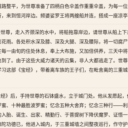
道路整平，为世尊准备了四柄白色伞盖作重重伞盖，为每一位
行，来到恒河岸边。频婆娑罗王将两艘船并连，搭成一座凉亭
接世尊，走入齐颈深的水中，将船拖靠岸边，请世尊从船上下
莲花雨。各处积水深及膝、深及大腿、深及腰际，将一切腐尸
在每一由旬的住处休息，奉上大布施，又加倍供养，三天中将
也到了。由于这些大威力诸天的云集，非人大都逃走了。世尊
学习这部《宝经》，带着离车族的王子们，在毗舍离的三重城
宝经》后，手持世尊的石钵盛水，立于城门处。他从发愿起，
罗蜜、十种最胜波罗蜜；忆念五种大舍弃；忆念三种行——利
的入胎、诞生、出家、精勤行、于菩提树下降伏魔罗、证悟一
陀功德已，他进入城内，于三重城墙之间整夜巡行，作守护。