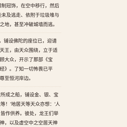
银制冠饰，在空中移行，然后
些未及逃走、依附于垃圾堆与
之地，甚至冲破城墙而逃。
，铺设佛陀的座位已，迎请
天王，由天众围绕，立于适
顾大众，开示了那部《宝
经》。了知一切怖畏已平
尊至恒河岸边。
宝所成之船，铺设金、银、宝
等！’地居天等天众亦想：‘人
众皆作供养。彼处，龙王们举
神，以及虚空中之空居天神