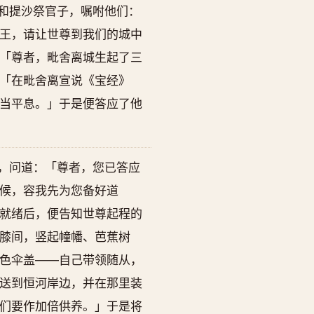
和提沙祭官子，嘱咐他们：
王，请让世尊到我们的城中
「尊者，毗舍离城生起了三
「在毗舍离宣说《宝经》
当平息。」于是便答应了他
，问道：「尊者，您已答应
候，容我先为您备好道
就绪后，便告知世尊起程的
膝间，竖起幢幡、芭蕉树
色伞盖——自己带领随从，
送到恒河岸边，并在那里装
们要作加倍供养。」于是将