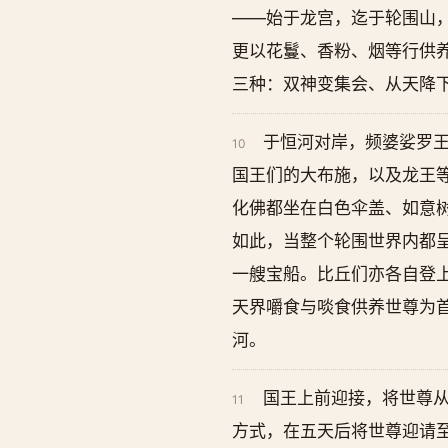
——始于龙宫，迄于轮围山
更以花鬘、香粉、烟等行供
三种：双神变集会、从天降
于恒河对岸，频婆娑罗
10
国王们的大布施，以及龙王
化佛都坐在白色伞盖、如意
如此，当整个轮围世界内都
一艘宝船。比丘们亦各自登
天界嚼食与啖食供养世尊为
河。
国王上前迎接，将世尊
11
方式，在五天后将世尊迎请