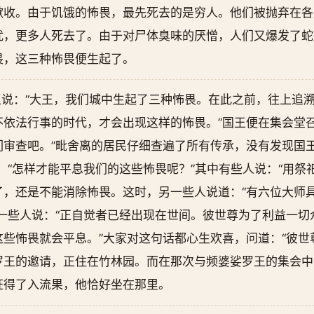
歉收。由于饥饿的怖畏，最先死去的是穷人。他们被抛弃在各
扰，更多人死去了。由于对尸体臭味的厌憎，人们又爆发了蛇
畏，这三种怖畏便生起了。
说：“大王，我们城中生起了三种怖畏。在此之前，往上追
依法行事的时代，才会出现这样的怖畏。”国王便在集会堂召
审查吧。”毗舍离的居民仔细查遍了所有传承，没有发现国王
：“怎样才能平息我们的这些怖畏呢？”其中有些人说：“用祭
了，还是不能消除怖畏。这时，另一些人说道：“有六位大师
一些人说：“正自觉者已经出现在世间。彼世尊为了利益一切
些怖畏就会平息。”大家对这句话都心生欢喜，问道：“彼世
罗王的邀请，正住在竹林园。而在那次与频婆娑罗王的集会中
证得了入流果，他恰好坐在那里。