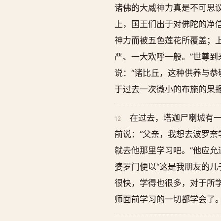
诸佛的大威神力真是不可思
上，国王们出于对佛陀的净
神力而被五色莲花所覆盖；
严、一大欢呼一般。”世尊到
说：“诸比丘，这种供养与
于过去一次微小的布施的果
在过去，塔迦尸喇城有
12
前说：“父亲，我想去波罗奈
就去他那里学习吧。”他应允
婆罗门便以“这是我朋友的儿
很快，学得也很多，对于所
师面前学习的一切都学会了