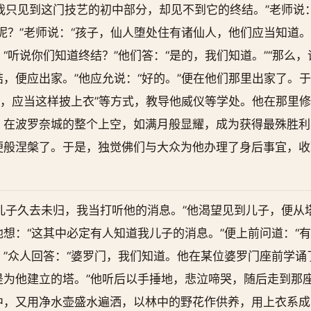
我只见到这门技艺的初中部分，却见不到它的终结。”老师说：
呢？”老师说：“孩子，仙人堕处住有诸仙人，他们应当知道。
“听说你们知道终结？”他们答：“是的，我们知道。”“那么，
，便应出家。”他应允说：“好的。”便在他们那里出家了。于
衣，应当这样披上衣”等方式，教导他威仪等学处。他在那里
，在波罗奈城的整个上空，如满月般显耀，成为获得最殊胜利
便般涅槃了。于是，独觉佛们与大众为他办理了身后事宜，收
儿子久去未归，我当打听他的消息。”他渴望见到儿子，便从
想：“这其中必定有人知道我儿子的消息。”便上前问道：“
”众人回答：“婆罗门，我们知道。他在某位婆罗门座前学诵
是为他建立的塔。”他听后以手捶地，悲泣啼哭，随后走到那
中，又用净水壶盛水遍洒，以林中的野花作供养，用上衣系成