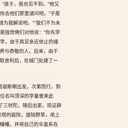
“孩子，我也见不到。”他又
你去他们那里请问吧。”于是
请为我解说吧。”“我们不为未
是独觉佛们对他说：“你先学
修学，由于具足亲近依止的缘
养与恭敬的人。后来，由于
取舍利后，在城门处建了一
塔迦斯喇出发，次第而行，到
有位名叫须深的学童曾来此
了三吠陀，随后出家，现证辟
座塔的庭院，拔除野草，用上
幢幡，并将自己的伞盖系在