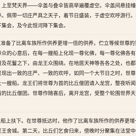
，上至梵天界——伞盖与叠伞皆高举遍覆虚空。伞盖间悬挂幢
养。佩带一切庄严具之天子，着节日盛装，于虚空欢呼游行。
下集会，及今此恒河降下集会。
王准备了比离车族所作供养更增一倍的供养，伫立等候世尊的
等众的心意后，在每一艘船上化现一尊化佛，每一尊化佛各有
树及花鬘之下，由龙王众围绕。在地居天神等各各之处，也都
呈现出一致的庄严、一致的欢呼，如同一个大节日之时，世尊
上一艘船。龙王们将世尊为首的比丘僧团请入龙宫，整夜听闻
首的比丘僧团。世尊作随喜后，离开龙宫，受整个轮围世界天
从船上扶下。在世尊抵达时，他作了比离车族所作的供养更增
至王舍城。第二天，比丘们乞食归来，傍晚时分聚集在法堂中