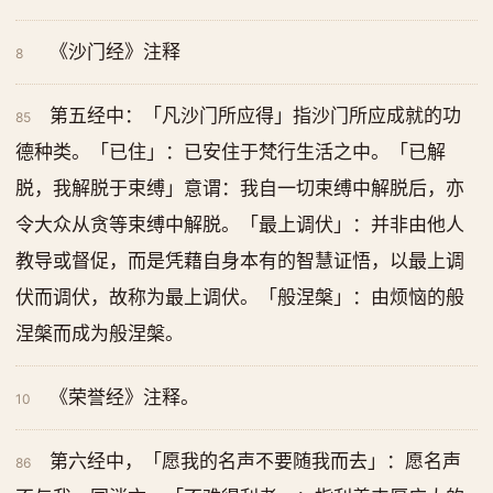
《沙门经》注释
8
第五经中：「凡沙门所应得」指沙门所应成就的功
85
德种类。「已住」：已安住于梵行生活之中。「已解
脱，我解脱于束缚」意谓：我自一切束缚中解脱后，亦
令大众从贪等束缚中解脱。「最上调伏」：并非由他人
教导或督促，而是凭藉自身本有的智慧证悟，以最上调
伏而调伏，故称为最上调伏。「般涅槃」：由烦恼的般
涅槃而成为般涅槃。
《荣誉经》注释。
10
第六经中，「愿我的名声不要随我而去」：愿名声
86