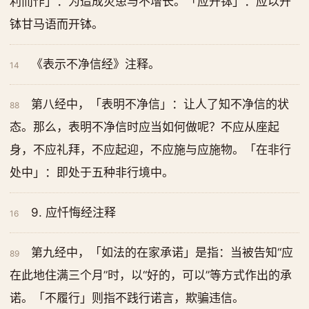
利而作」：为造成灾患与不增长。「应开钵」：应以开
钵甘马语而开钵。
《表示不净信经》注释。
14
第八经中，「表明不净信」：让人了知不净信的状
88
态。那么，表明不净信时应当如何做呢？不应从座起
身，不应礼拜，不应起迎，不应施与应施物。「在非行
处中」：即处于五种非行境中。
9. 应忏悔经注释
16
第九经中，「如法的在家承诺」是指：当被告知“应
89
在此地住满三个月”时，以“好的，可以”等方式作出的承
诺。「不履行」则指不践行诺言，欺骗违信。