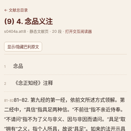
← 文献总目录
(9) 4. 念品义注
s0404a.att8 · 静态文献页 · 20 段 ·
打开交互阅读器
显示/隐藏巴利原文
念品
1
《念正知经》注释
2
81–82. 第九经的第一经，依前文所述方式领解。第
81-82
二经中，“具信”指具足两种信。“不前往”指不亲近侍奉。
“不请问”指不为了义与非义、因与非因而请问。“具足”取
“拥有”之义，指个人所具，故说“具足”。如来的法开示具