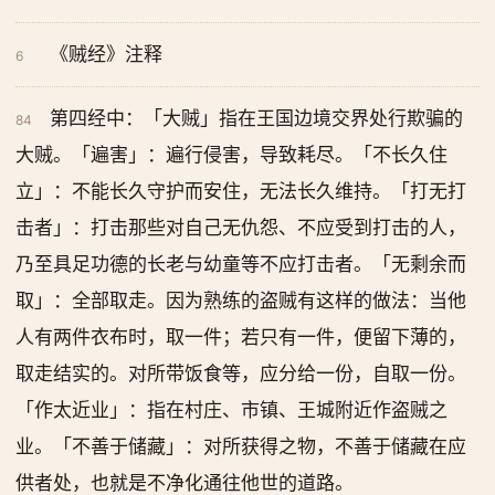
《贼经》注释
6
第四经中：「大贼」指在王国边境交界处行欺骗的
84
大贼。「遍害」：遍行侵害，导致耗尽。「不长久住
立」：不能长久守护而安住，无法长久维持。「打无打
击者」：打击那些对自己无仇怨、不应受到打击的人，
乃至具足功德的长老与幼童等不应打击者。「无剩余而
取」：全部取走。因为熟练的盗贼有这样的做法：当他
人有两件衣布时，取一件；若只有一件，便留下薄的，
取走结实的。对所带饭食等，应分给一份，自取一份。
「作太近业」：指在村庄、市镇、王城附近作盗贼之
业。「不善于储藏」：对所获得之物，不善于储藏在应
供者处，也就是不净化通往他世的道路。