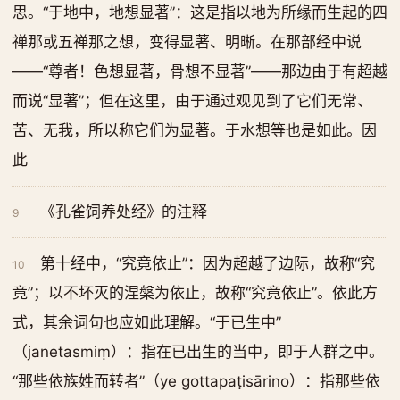
思。“于地中，地想显著”：这是指以地为所缘而生起的四
禅那或五禅那之想，变得显著、明晰。在那部经中说
——“尊者！色想显著，骨想不显著”——那边由于有超越
而说“显著”；但在这里，由于通过观见到了它们无常、
苦、无我，所以称它们为显著。于水想等也是如此。因
此
《孔雀饲养处经》的注释
9
第十经中，“究竟依止”：因为超越了边际，故称“究
10
竟”；以不坏灭的涅槃为依止，故称“究竟依止”。依此方
式，其余词句也应如此理解。“于已生中”
（janetasmiṃ）：指在已出生的当中，即于人群之中。
“那些依族姓而转者”（ye gottapaṭisārino）：指那些依