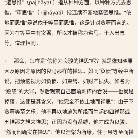
“遍思惟”（pajjhāyati）指从种种方面、以种种方式去思
惟。“审思惟”（nijjhāyati）指连续不断地紧密思惟。“依
地而思惟”是说依于等至而思惟，这是针对贪著而言的。
因为在等至中有贪著，所以才被称为劣马。于入出息
等，道理相同。
那么，怎样是“信称为良骏的禅思”呢？就是像知晓原
4
因及原因之原因的良马那样的禅思。如同“负债”等经中所
说，把烦恼视为如负债、如束缚、如财产损失、如名为
“败绩”的大罪，然后观察自己面前刺棒的吞没——也就是
掉落，这便是其含义。“他完全不依止地而禅思”：由于不
贪著等至之乐，他不再以地遍为所缘而生起的四禅那或
五禅那之想来禅思；正因为没有系缚，他才成为良骏。
“然而他确实在禅思”：他以涅槃为所缘，住于果等至而禅