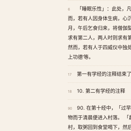
「睡眠乐性」：此处，
6
而，若有人因身体生病，心
月，午后乞食归来，将僧伽梨
求有第二人，两人时则求有
然而，若有人于四威仪中独
上功德’等。
第一有学经的注释结束
17
10. 第二有学经的注释
18
90. 在第十经中，「
90
物而于清晨便进入村落。 
村，取粥回到食堂喝下，然