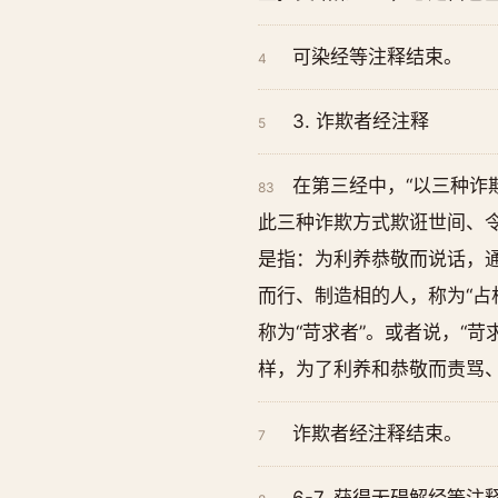
可染经等注释结束。
4
3. 诈欺者经注释
5
在第三经中，“以三种诈
83
此三种诈欺方式欺诳世间、令
是指：为利养恭敬而说话，通
而行、制造相的人，称为“占
称为“苛求者”。或者说，“苛
样，为了利养和恭敬而责骂
诈欺者经注释结束。
7