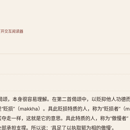
打开交互阅读器
第一首偈颂，本身很容易理解。在第二首偈颂中，以贬抑他人功
损”（makkha）。具此贬损特质的人，称为“贬损者”（makk
夺走一样，这就是它的意思。具此特质的人，称为“傲慢者”（p
部承担支撑。所以说：‘具足了以执取轭为相的傲慢’。