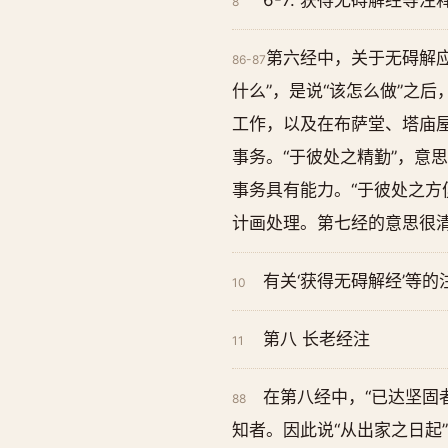
6-7. 获得无碍解经等注
8
第六经中，关于无碍解应
86-87
什么”，是说“该怎么做”之
工作，以及在布萨堂、塔庙
事务。“于彼处之精勤”，意
事务具有能力。“于彼处之方
计画处理。第七经的意思很
有关‘获得无碍解经’等的
10
第八 长老经注
11
在第八经中，“已达坚固
88
知者。因此说“从出家之日起”