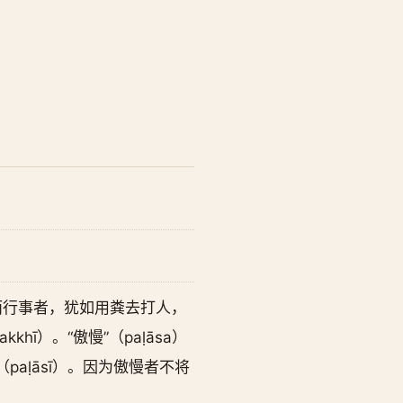
德而行事者，犹如用粪去打人，
hī）。“傲慢”（paḷāsa）
aḷāsī）。因为傲慢者不将