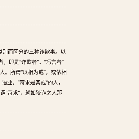
类别而区分的三种诈欺事。以
即是“诈欺者”。“巧言者”
。所谓“以相为戒”，或依相
语业。“苛求是其戒”的人，
谓“苛求”，就如狡诈之人那