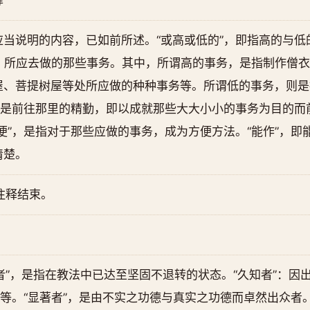
释
当说明的内容，已如前所述。“或高或低的”，即指高的与低的
后，所应去做的那些事务。其中，所谓高的事务，是指制作僧
屋、菩提树屋等处所应做的种种事务等。所谓低的事务，则是
思是前往那里的精勤，即以成就那些大大小小的事务为目的而
便”，是指对于那些应做的事务，成为方便方法。“能作”，即能
清楚。
注释结束。
者”，是指在教法中已达至坚固不退转的状态。“久知者”：因
等。“显著者”，是由不实之功德与真实之功德而卓然出众者。“