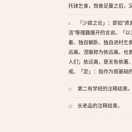
托钵乞食，饱食足量之后，
「少欲之论」：即如“贤
8
活”等理趣展开的言说。「
着、独自躺卧、独自进村乞
远离。涅槃称为依远离。也
人们；依远离，是无有依著
戒。「定」：指作为观基础
第二有学经的注释结束
21
长老品的注释结束。
22