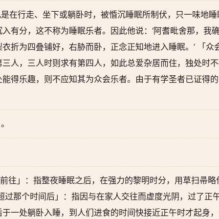
凡是在行走、坐下或躺卧时，被惛沉睡眠所制伏，只一味地睡
沉入有分，这不称为睡眠乐者。因此他说：‘阿耆毗舍那，我
衣折为四叠铺好，右胁而卧，正念正知地进入睡眠。’ 「众
第三人，三人时则求有第四人，如此总爱杂居而住，独处时不
处能得乐趣，则不应知其为众会乐者。由于有学圣者已证得的
了。
过早前往」：指整夜睡眠之后，在强力的黎明时分，用草扫帚
「超过那个时间后」：指因与在家人交往而虚度光阴，过了正
后于一处躺卧入睡，到人们进食的时间快接近正午时才起身，