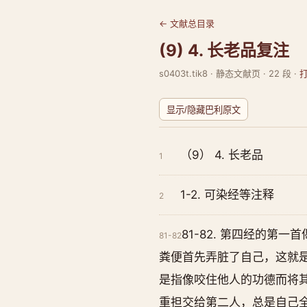
← 文献总目录
(9) 4. 长老品复注
s0403t.tik8 · 静态文献页 · 22 段 ·
显示/隐藏巴利原文
（9） 4. 长老品
1
1-2. 可染经等注释
2
81-82. 第四经的
81-82
粪便首先弄脏了自己，这就是“贬
是指像咬住他人的功德而将其
重担交给第二人，总是自己全