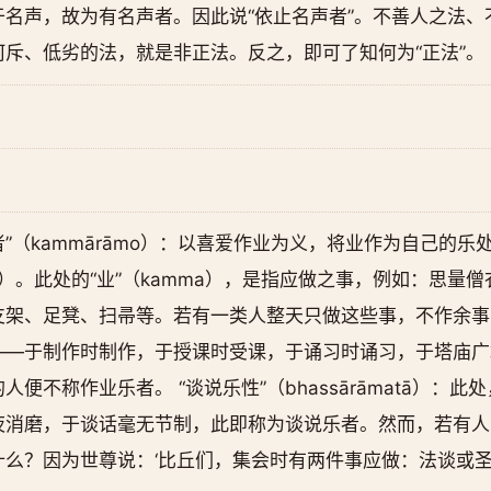
名声，故为有名声者。因此说“依止名声者”。不善人之法、不
斥、低劣的法，就是非正法。反之，即可了知何为“正法”。
乐者”（kammārāmo）：以喜爱作业为义，将业作为自己的
matā）。此处的“业”（kamma），是指应做之事，例如：思
支架、足凳、扫帚等。若有一类人整天只做这些事，不作余事
——于制作时制作，于授课时受课，于诵习时诵习，于塔庙广
便不称作业乐者。 “谈说乐性”（bhassārāmatā）：
夜消磨，于谈话毫无节制，此即称为谈说乐者。然而，若有人
么？因为世尊说：‘比丘们，集会时有两件事应做：法谈或圣