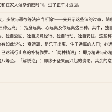
又和在家人混杂消磨时间，过了正午才返回。
友，多欲与恶欲等法应当断除”——先开示这些法的过患，随
以三种远离」：指身远离、心远离及依远离这三种。其中，独
食、独自返回、独自决意经行、独自行动、独自安住，这些称
曾有如此说法：‘身远离，是乐于出离、住于远离的人们；心
、已达诸行止息的补特伽罗。’「两种精进」：即身精进与心
的八等至。「解脱论」：即缘于圣果而兴起的谈论。其余的意
。