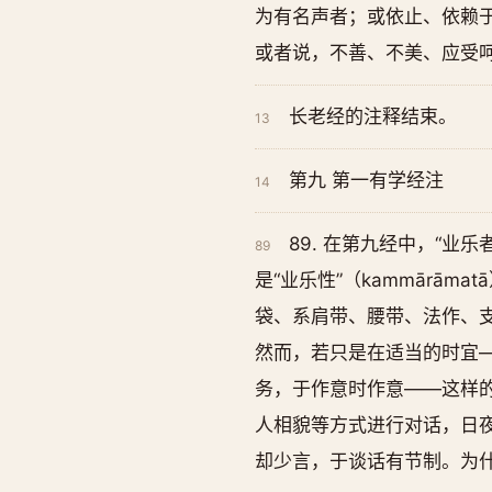
为有名声者；或依止、依赖于
或者说，不善、不美、应受呵
长老经的注释结束。
13
第九 第一有学经注
14
89. 在第九经中，“业
89
是“业乐性”（kammārā
袋、系肩带、腰带、法作、
然而，若只是在适当的时宜
务，于作意时作意——这样的人
人相貌等方式进行对话，日
却少言，于谈话有节制。为什