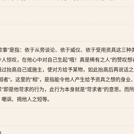
欺事”是指：依于从旁谈论、依于威仪、依于受用资具这三种
人惊叹，在他心中对自己生起“哦！真是稀有之人”的赞叹想者，
过抬高自己或施主，使对方给予某物，如此抬高后再说话之人
相者”。这里的“相”，是指能令他人产生给予资具之想的身业、
求”即是他苛求的行为，此行为本身就是“苛求者”的意思。而所
、嘲讽、揭他人之短等。