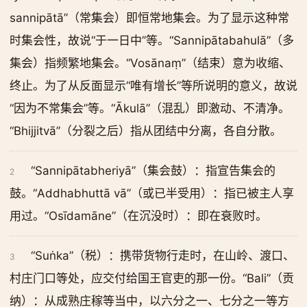
sannipātā”（常集会）即恒常地集会。为了显示这种常
时集会性，故说“于一日中”等。“Sannipātabahulā”（多
集会）指频繁地集会。“Vosānaṃ”（结束）意为收缩、
终止。为了从反面显示“唯有增长”等所说明的意义，故说
“因为不常集会”等。“Ākulā”（混乱）即激动、不清净。
“Bhijjitvā”（分裂之后）指从团结中分离，各自分散。
“Sannipātabheriyā”（集会鼓）：指宣告集会的
2
鼓。“Addhabhuttā vā”（或已半受用）：指已被主人享
用过。“Osīdamāne”（在沉没时）：即在衰败时。
“Suṅka”（税）：携带货物行走时，在山岭、渡口、
3
村庄门口等处，应交付给国王官吏的那一份。“Bali”（贡
纳）：从成熟庄稼等当中，以六分之一、七分之一等方