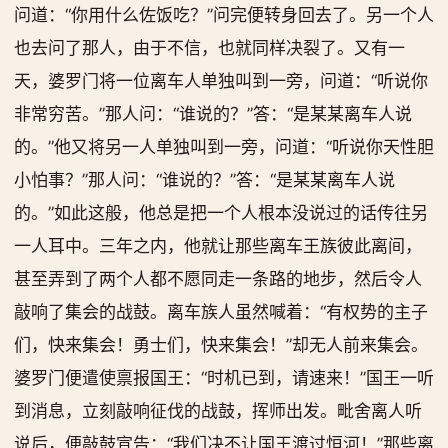
问道：“你用什么佐饭吃？”问完便转身回去了。另一个人
也去问了那人，由于不信，也就同样决裂了。又有一
天，婆罗门将一位离车人单独叫到一旁，问道：“听说你
非常穷苦。”那人问：“谁说的？”答：“是某某离车人说
的。”他又将另一人单独叫到一旁，问道：“听说你天性胆
小怕事？”那人问：“谁说的？”答：“是某某离车人说
的。”如此这般，他总是把一个人根本没说过的话传往另
一人耳中。三年之内，他就让那些离车王族彼此离间，
甚至弄到了两个人都不愿同走一条路的地步，然后令人
敲响了集会的战鼓。离车族人虽然喊着：“有权势的主子
们，快来集会！勇士们，快来集会！”却无人前来集会。
婆罗门便遣使禀报国王：“时机已到，请速来！”国王一听
到消息，立刻敲响征伐的战鼓，挥师出发。毗舍离人听
说后，便敲鼓宣告：“我们决不让国王渡过恒河！”那些离