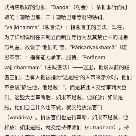
式所应收取的份额。“Daṇḍa”（罚金）：依据罪行而罚
取的十迦哈巴那、二十迦哈巴那等财物惩罚。
“Vajjidhamma”（跋耆法）：指跋耆王的王法。现在，
为了详细说明在未制立而制立等行为及其禁止中的过患
与利益，故说了“他们的”等。“Pāricariyakkhamā”（堪
忍奉事）：指有能力承事、服侍。“Porāṇaṃ
vajjidhammaṃ”（古跋耆法）——这里，据说从前的跋
耆王们，当有人把被指为“这是贼”的人带来示众时，他们
不会说“抓住他，他是贼！”，而是将此人交给审判大臣
们。这些大臣审断后，如果不是贼，便释放；如果是
贼，他们自己什么也不做，就交给执法官们
（vohārika）。执法官们也进行审断，如果不是贼，便
释放；如果是贼，就交给持律师们（suttadhara）。持