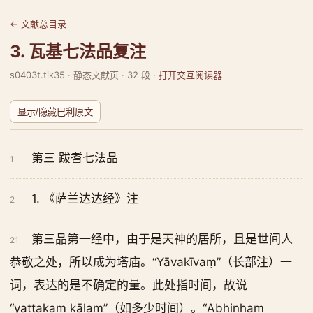
← 文献总目录
3. 瓦基七法品复注
s0403t.tik35 · 静态文献页 · 32 段 ·
打开交互阅读器
显示/隐藏巴利原文
第三 跋耆七法品
1
1. 《萨兰达达经》注
2
第三品第一经中，由于是天神的居所，且是世间人
21
恭敬之处，所以成为塔庙。“Yāvakīvaṃ”（长部注）一
词，表达的是不确定的量。此处指时间，故说
“yattakaṃ kālaṃ”（如多少时间）。“Abhiṇhaṃ