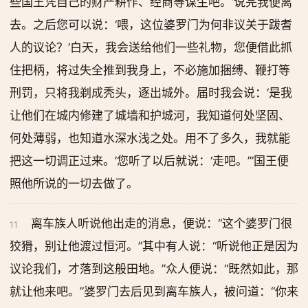
些国王凭自己的财产耕作、经商等谋生吧。’说完我便离
去。之后您可以说：‘喂，这位婆罗门为何非议关于跋耆
人的议论？’白天，我会送给他们一些礼物，您便借此抓
住把柄，将过失全推到我身上，不必施加捆缚、鞭打等
刑罚，只将我剃成秃头，逐出城外。届时我会说：‘是我
让他们在城内修建了城墙和护城河，我知道何处坚固、
何处薄弱，也知道水深水浅之处。用不了多久，我就能
把这一切调正过来。’您听了以后就说：‘走吧。’”国王便
照他所说的一切去做了。
离车族人听说他出走的消息，便说：“这个婆罗门很
11
狡猾，别让他渡过恒河。”其中有人说：“听说他正是因为
议论我们，才落到这般田地。”众人便说：“既然如此，那
就让他来吧。”婆罗门去后见到离车族人，被问道：“你来