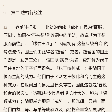
第二 跋耆行经注
11
「欲前往征服」：此处的前缀「abhi」意为“征服、
22
压倒”，如同在“不被征服”等词中的用法，故说「为了征
服而前往」。「跋耆王众」：因最初有“这些应被舍弃”的
说法流传，国王们由此得名“跋耆”；或者，跋耆国的国王
们即是「跋耆王众」。该国以“跋耆”为名，应理解为缘于
居住其地的王子们而得名。「以王权神威」：指随国王
位而生起的威力。他们由于民众之王彼此和合而生的这
种威力，在世间显而易见且长久存在，因此这就是“宣说
和合的状态”。能随顺并令具备者增长壮大的，称为「随
顺威力」；随顺威力即是「威势」，即光辉、显赫。而
他们由象、马、车乘等成就以及当地物产丰饶所展现的