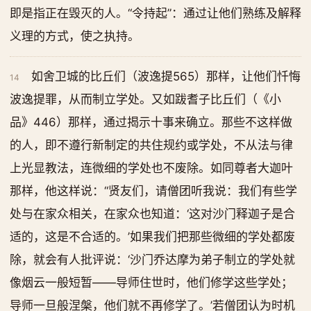
即是指正在毁灭的人。“令持起”：通过让他们熟练及解释
义理的方式，使之执持。
如舍卫城的比丘们（波逸提565）那样，让他们忏悔
14
波逸提罪，从而制立学处。又如跋耆子比丘们（《小
品》446）那样，通过揭示十事来确立。那些不这样做
的人，即不遵行新制定的共住规约或学处，不从法与律
上光显教法，连微细的学处也不废除。如同尊者大迦叶
那样，他这样说：“贤友们，请僧团听我说：我们有些学
处与在家众相关，在家众也知道：‘这对沙门释迦子是合
适的，这是不合适的。’如果我们把那些微细的学处都废
除，就会有人批评说：‘沙门乔达摩为弟子制立的学处就
像烟云一般短暂——导师住世时，他们修学这些学处；
导师一旦般涅槃，他们就不再修学了。’若僧团认为时机