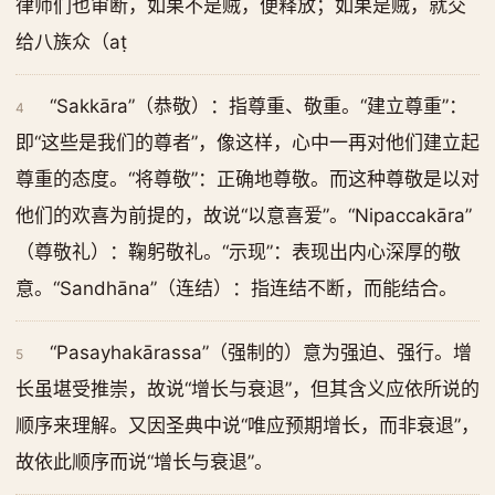
律师们也审断，如果不是贼，便释放；如果是贼，就交
给八族众（aṭ
“Sakkāra”（恭敬）：指尊重、敬重。“建立尊重”：
4
即“这些是我们的尊者”，像这样，心中一再对他们建立起
尊重的态度。“将尊敬”：正确地尊敬。而这种尊敬是以对
他们的欢喜为前提的，故说“以意喜爱”。“Nipaccakāra”
（尊敬礼）：鞠躬敬礼。“示现”：表现出内心深厚的敬
意。“Sandhāna”（连结）：指连结不断，而能结合。
“Pasayhakārassa”（强制的）意为强迫、强行。增
5
长虽堪受推崇，故说“增长与衰退”，但其含义应依所说的
顺序来理解。又因圣典中说“唯应预期增长，而非衰退”，
故依此顺序而说“增长与衰退”。