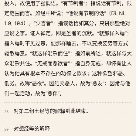
投入，故使用了强调语。“有节制者”：指说话有节制，限
定范围而言。如经中所说：“他说有节制的话”（Dī. Ni.
1.9, 194）。“少言者”：指谈话恰如其分，只讲那些绝对
应说之事。证入禅定，即是圣者的沉默。“就那样入睡”：
指入睡时不见过患，便那样睡去，不以变换姿势等方式
驱散睡意。“就这样混杂而住”：指如前所述，就这样与大
众混杂共住。“无戒而恶欲者”：指自身无戒，却怀有让人
认为他具有根本不存在的功德之欲求；这种欲望邪恶、
低劣，故称“恶欲”。因结交恶人，故为“恶友”；因常与他
们一起活动，故为“恶伴”。
对第二组七经等的解释到此结束。
28
对想经等的解释
29