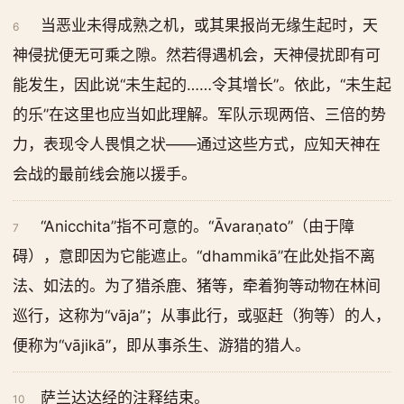
当恶业未得成熟之机，或其果报尚无缘生起时，天
6
神侵扰便无可乘之隙。然若得遇机会，天神侵扰即有可
能发生，因此说“未生起的……令其增长”。依此，“未生起
的乐”在这里也应当如此理解。军队示现两倍、三倍的势
力，表现令人畏惧之状——通过这些方式，应知天神在
会战的最前线会施以援手。
“Anicchita”指不可意的。“Āvaraṇato”（由于障
7
碍），意即因为它能遮止。“dhammikā”在此处指不离
法、如法的。为了猎杀鹿、猪等，牵着狗等动物在林间
巡行，这称为“vāja”；从事此行，或驱赶（狗等）的人，
便称为“vājikā”，即从事杀生、游猎的猎人。
萨兰达达经的注释结束。
10