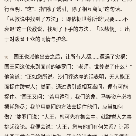
行表明。“这”：指“除了诱引，除了相互离间”这句话。
「从教说中找到了方法」：即依据世尊所说“只要……不
衰退”这一段教说，找到了下手的方法。「以慈悯」：出
于对跋耆王众的同情与护念。
国王也派他出去之后，让所有人都……遭遇了灾祸：
10
国王问这位来到面前的婆罗门：“老师，世尊说了什么？”
他答道：“正如您所说，沙门乔达摩的话表明，无人能正
面捉住跋耆人；然而，通过诱引或相互离间，便有可能
捉住。”国王又问：“若用诱引，我们的象、马等资产必将
损耗殆尽；我单用离间的方法去捉住他们，应当如何
做？”婆罗门说：“大王，您可先在集会中，就跋耆人之事
挑起议论。我便会说：‘大王，您与他们有何关系？让那