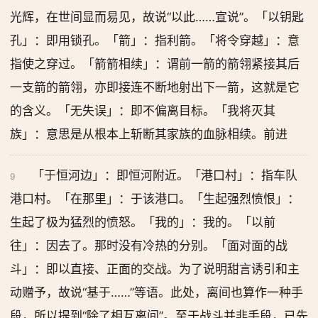
光辉，在世间显而易见，故说“以此……宣说”。「以钥匙
孔」：即用锁孔。「箭」：指利箭。「将令穿越」：意
指使之穿过。「箭箭相续」：谓前一箭的箭翎紧接其后
一支箭的箭翎，亦即接连不断地射出下一箭，这就是它
的含义。「无失误」：即不偏离目标。「我将灭其
族」：意思是从根本上斩断其家族的血脉相续。前进
「于恒河边」：即恒河附近。「港口村」：指车队
9
港口村。「在那里」：于该港口。「生起强烈愤恨」：
生起了极为猛烈的愤怒。「我的」：我的。「以前
往」：因去了。那时没有冷热的分别。「面对面的战
斗」：即以直接、正面的交战。为了说明甜言诱引和主
动赠予，故说“基于……”等语。此处，离间也算作一种手
段，所以提到“除了相互离间”。至于战斗并非手段，已先