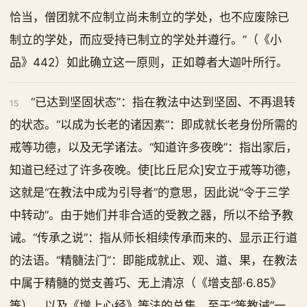
恰当，僧团就不应制立尚未制立的学处，也不应废除已
制立的学处，而应受持已制立的学处并遵行。”（《小
品》442）如此确立这一原则，正如尊者大迦叶所行。
“已达到坚固状态”：指在教法中达到坚固、不再退转
15
的状态。“以成为长老的诸因素”：即成就长老身份所需的
戒等功德，以及无学诸法。“知道许多夜晚”：指出家后，
知道已经过了许多夜晚。使[比丘尼众]安立于戒等功德，
这就是“在教法中成为引导者”的意思，因此说“令于三学
中转动”。由于她们并非合适的受教之器，所以不给予教
诫。“传承之说”：指从师长相续传承而来的、显示正行道
的法语。“精髓法门”：即能成就止、观、道、果，在教法
中属于精髓的觉支善巧、无上清凉（《增支部·6.85》
等），以及《增上心经》等法的总集。至于“等教诫”一