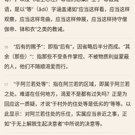
语，是以“等”（ādi）字涵盖诸如“应当这样看，应当这样
观察，应当这样弯曲，应当这样伸展，应当这样持守僧
伽帝、钵和衣”之类的教诫。
“后有的赐予”：即指“后有”，因省略后半分而成。“其
16
余（那些）”：指那些不受条件掌控、不被物质利益蒙蔽
的人，他们不随顺渴爱而行。
“于阿兰若处等”：指在阿兰若的区域，即属于阿兰若
17
之处。难道在任何地方，渴爱不是都有过失吗？正是为
回应这一质疑，才说“于村外的住处等是低劣的”等等。以
此显示：对阿兰若住处的乐住，实属应当亲近之事，正
如“于无上解脱生起决意者”中所说的决意等。