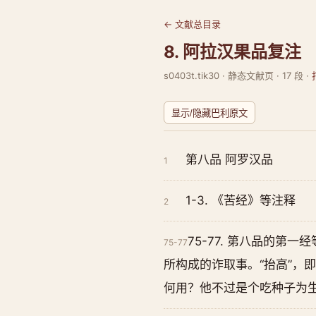
← 文献总目录
8. 阿拉汉果品复注
s0403t.tik30 · 静态文献页 · 17 段 ·
显示/隐藏巴利原文
第八品 阿罗汉品
1
1-3. 《苦经》等注释
2
75-77. 第八品的
75-77
所构成的诈取事。“抬高”，
何用？他不过是个吃种子为生