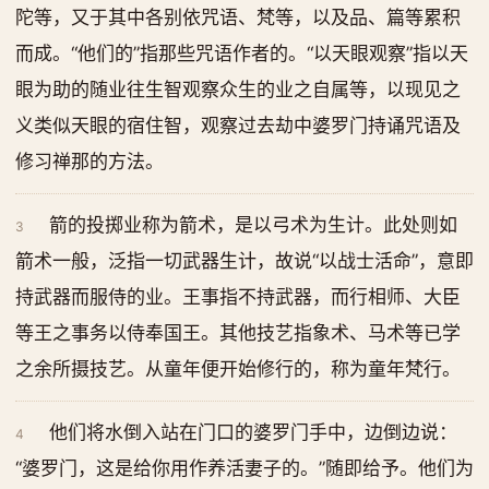
陀等，又于其中各别依咒语、梵等，以及品、篇等累积
而成。“他们的”指那些咒语作者的。“以天眼观察”指以天
眼为助的随业往生智观察众生的业之自属等，以现见之
义类似天眼的宿住智，观察过去劫中婆罗门持诵咒语及
修习禅那的方法。
箭的投掷业称为箭术，是以弓术为生计。此处则如
3
箭术一般，泛指一切武器生计，故说“以战士活命”，意即
持武器而服侍的业。王事指不持武器，而行相师、大臣
等王之事务以侍奉国王。其他技艺指象术、马术等已学
之余所摄技艺。从童年便开始修行的，称为童年梵行。
他们将水倒入站在门口的婆罗门手中，边倒边说：
4
“婆罗门，这是给你用作养活妻子的。”随即给予。他们为