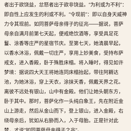
者出于欲饶益，忿怒者出于欲非饶益。“为利或为不利”：
即自性上应发生的利或不利。“令现前”：即以自身天威神
力令其现前。如同菩萨母亲得子的征兆——据说，菩萨
母亲自满月前第七天起，便戒绝饮酒等，享受具足花
鬘、涂香等庄严的星宿节庆。至第七天，她清晨早起，
以香水沐浴，佩戴一切庄严，享用上妙美食，受持布萨
戒支，进入香殿，卧于殊胜床榻。将入睡时，得见如许
梦境：据说四大天王将她连同床榻抬起，带往阿耨达
池，为她沐浴，穿上天衣，涂抹天香，佩戴天界之花。
离彼不远处有银山，山中有金殿。他们让她头朝东方，
卧于其中。那时，菩萨化作一头纯白象王，先在附近金
山上游走，然后从金山而下，登上银山，进入金殿，右
绕母亲后，犹如从右胁而入，入于母胎。正是针对此
梦，才说“如同菩萨母亲得子之兆”。