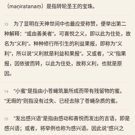
（maṇiratanaṃ）是指转轮圣王的宝珠。
为了显明在天神世间中也最应受称赞，便举出第二
13
种解释：“或由善美者”。可喜悦之义，即以此为住处，故
名为“义利”。种种修行所引生的利益果报，即称为“义
利”，所以说“义利就是利益和果报”。又或者，“义”指果
报，因依彼而转，以此为住处，故称义利，也就是原
因。
“小蜜”是指由小苍蝇筑巢所成而带有残留物的蜜。
14
“无瑕的”则指没有过失、已经去除了苍蝇杂质的蜜。
“发出感兴语”是指由感动和喜悦而发出的言语，即是
15
感兴语；或者，将举例也称为感兴语。因此说“感兴之