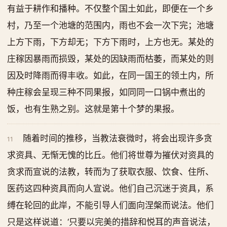
有益于耕作和播种。不仅整个国土如此，即便在一个乡
村，乃至一个池塘的范围内，雨也不会一次下完；池塘
上方下雨，下方却无；下方下雨时，上方也无。某处的
庄稼因暴雨而损毁，某处的因缺雨而枯萎，而某处的则
因及时降雨而得丰收。如此，在同一国王的领土内，所
种庄稼会呈现三种不同果报，如同同一口锅中煮出的
饭，也有生熟之别。这就是第十个梦的果报。
随着时间的推移，当教法衰微时，将会出现许多贪
11
求资具、无惭无愧的比丘。他们将世尊为摧伏对资具的
贪求而宣说的法教，转而为了获取衣服、饮食、住所、
医药这四种资具而向人宣说。他们自己沉迷于资具，系
缚在轮回的此岸，不能引导人们面向涅槃而说法。他们
只是这样说道：‘只要以完美的措辞和悦耳的声音说法，