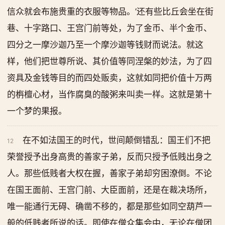
信众就会布施贵重的衣服等物品。’还有些比丘会坐在街
巷、十字路口、王宫门前等处，为了金币、半个金币、
四分之一摩沙迦乃至一个摩沙迦等钱财而说法。就这
样，他们把世尊所说、其价值等同涅槃的妙法，为了四
资具及金钱等目的而四处贩卖，这就如同把价值十万两
的栴檀心材，当作腐臭的酸粥来叫卖一样。这就是第十
一个梦的果报。
在不如法国王的时代，世间颠倒错乱：国王们不把
12
荣誉授予出身高贵的善家子弟，反而只授予低贱出身之
人。那些低贱者大权在握，善家子弟却穷困潦倒。不论
在国王面前、王宫门前、大臣面前，还是在裁决场所，
唯一能通行无碍、确凿不移的，都是那些如同空葫芦一
般的低贱者所说的话。即使在僧众集会中，无论在僧团