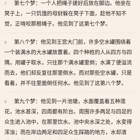
第七个梦：一个人把绳子搓好后放在脚边。他坐在
7
凳子上，一只饥饿的母豺躲在凳子下面，趁他不知不
觉，正啃咬那根绳子。他见到了这第七个梦。
第八个梦：他见到王宫大门前，许多空水罐围绕着
8
一个装满水的大水罐放置着。四个种姓的人从四方与四
隅，用罐子取水，只往那个满水罐里倒；水满了便溢流
而去，他们却反复往那里倒水，而对那些空水罐，只是
看着，并不往里面倒任何水。他见到了这第八个梦。
第九个梦：他见到一片池塘，水面覆盖着五种莲
9
花，池水甚深，四周都有阶台。周围许多两足与四足的
众生进入池中，在那里饮水。池中央水深之处，水变得
浑浊；而在岸边两足和四足众生踩踏的地方，水却清