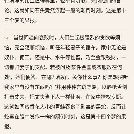
行清净的比丘值得尊重，也不肯听取、采纳他们的言
论。这就如同石头竟然浮起一般的颠倒时刻。这是第十
三个梦的果报。
当世间趋向衰败时，人们生起极强烈的贪欲等烦
14
恼，完全随顺烦恼，听任年轻妻子的摆布。家中无论是
奴仆、佣工，还是牛、水牛等牲畜，乃至金银钱财，一
切都归妻子们支配。若被问及‘某件金器或衣服放在何
处’，她们便答：‘在哪儿都好，关你什么事？你是想探听
我家里有没有东西吗？’并用种种言语辱骂，以唇枪舌剑
打击丈夫，把丈夫当下人一样使唤，在家中擅权专断。
这就如同蜜香花大小的青蛙吞食了剧毒的黑蛇，反而让
蛇毒在腹中发作一样的颠倒时刻。这是第十四个梦的果
报。