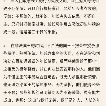
当人们敬事长上的行为灭没之时，众生对父母或公
3
婆不存惭愧，只顾自行操持家计。想给年长者衣食的，
便给；不想给的，就不给。年长者失去依靠，不得自
主，只好讨好孩童过活，犹如母牛反去吸吮初生牛犊的
奶一般。这是第三个梦的果报。
在非法国王的时代，不合法的国王不把荣誉授予那
4
些贤明、熟悉传统、能成办事务的大臣，不在法堂和判
决处安置精通诉讼的年长辅臣，反而将荣誉给予那些与
之相反的极年轻者，并在判决处安置那样的人。他们因
为不懂国王的事务及合宜与否，既无力承担那份荣誉，
也无法办结国王的诸项事务。无力承担，他们便弃公务
于不顾；那些年长的贤明辅臣因为不得荣誉，虽有能力
成事，也想：‘这事与我们无关，我们是外人，内部的年