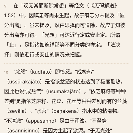
在「观无常而断除常想」等经文（《无碍解道》
9
1.52）中，因嗔恚等尚未生起，故于嗔恚分未提及「彼
分出离」。虽未提及，然由思择而可遣除，故应了知彼
分出离亦可得。「光想」可达近行定或安止定。所谓
「止」，是指诸如遍禅那等不同分类的禅定。「法决
择」则依近行或安止的情况来把握。
“忿怒”（kudhito）即愤怒。“成极热”
10
（ussūrakajāto）是指该忿怒的状态达到了极度酷热，
因此也说“成热气”（usumakajāto）。“依芝麻籽等种种
差别”是指依芝麻籽、花蕊、花丝等种种差别而有的丝藻
（sevāla）。“水苔”（paṇakena）指水中的粘滑物。
“不清澈”（appasanno）是由于浑浊。“不澄静”
（asannisinno）是因为生起了淤泥。“于无光处”