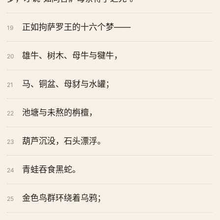
正如拘萨罗王的十六个梦——
19
雄牛、树木、母牛与犍牛，
20
马、铜盆、母豺与水罐；
21
池塘与未熬的栴檀，
22
葫芦沉没，石头漂浮。
23
青蛙吞食黑蛇。
24
金色鸟群环绕着乌鸦；
25