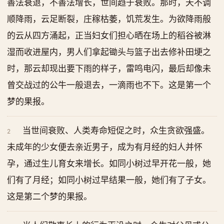
善法衰退，不善法增长，世间趋于衰败。那时，天不调
顺降雨，云足断裂，庄稼枯萎，饥荒发生。为欲降雨般
的云从四方涌起，正当妇女们担心晒在场上的稻谷被淋
湿而收进屋内，男人们拿起锄头与篮子出去修补田埂之
时，那云却现出要下雨的样子，雷鸣电闪，最后却像未
曾交战过的公牛一般退去，一滴雨也不下。这是第一个
梦的果报。
当世间衰败、人类寿命短促之时，众生贪欲强盛。
2
未成年的少女便去亲近男子，成为有月经的妇人并怀
孕，通过生儿育女来增长。如同小树过早开花一般，她
们有了月经；如同小树过早结果一般，她们有了子女。
这是第二个梦的果报。