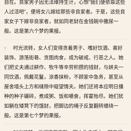
自在。良家男子因无法维持生计，心想“我们便依靠这些
人过活吧”，便将女儿嫁给那些非良家者。于是，这些良
家女子下嫁非良家者，就如同老豺在金钱碗中撒尿一
般。这是第六个梦的果报。
时光流转，女人们变得贪着男子、嗜好饮酒、喜好
7
装饰、游荡街巷、贪图肉食，成为破戒、行恶之人。她
们把丈夫通过耕作、牧牛等辛劳积攒的钱财，与姘夫一
同饮酒，佩戴花鬘，涂香抹粉，不顾家中急务，甚至从
屋舍墙头上方和缝隙中窥望情夫。她们还将本应明日播
种的种子碾碎，煮成粥、饭和嚼食，挥霍殆尽。她们犹
如躺在矮凳下的饿豺，把脚边的绳子反复翻转缠绕一
般。这是第七个梦的果报。