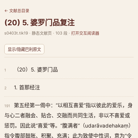
← 文献总目录
(20) 5. 婆罗门品复注
s0403t.tik19 · 静态文献页 · 103 段 ·
打开交互阅读器
显示/隐藏巴利原文
（20）5. 婆罗门品
1
1. 首那经注
2
第五经第一偈中：“以相互喜爱”指以彼此的爱乐，身
191
与心二者融会、贴合、交融而共同生活，非以不喜爱或
惩罚。因此说“喜爱”等。“腹满者”（udarāvadehakaṃ）
指令腹部鼓胀、积聚、充满；此为致使中性词，意为“令