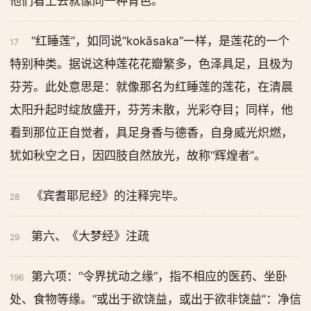
他们看上去就像同一种青色。
“红睡莲”，如同说“kokāsaka”一样，是莲花的一个
17
特别种类。据说这种莲花花瓣繁多，色泽具足，且极为
芬芳。此处意思是：就像那名为红睡莲的莲花，在清晨
太阳升起时绽放盛开，芬芳未散，光彩夺目；同样，他
看到那位正自觉者，具足身香与德香，自身威光炽燃，
犹如秋空之日，因四肢自然放光，故称“辉煌者”。
《宾耆耶尼经》的注释完毕。
28
第六、《大梦经》注疏
29
第六项：“令界扰动之缘”，指不相应的医药、坐卧
196
处、食物等缘。“或出于欲饶益，或出于欲非饶益”：净信