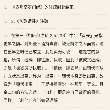
《多那婆罗门经》的注疏到此结束。
12
3.《伤歌逻经》注疏
13
在第三（相应部注疏 2.5.236）中：「首先」是指
193
更早之前。对那些不诵持真言、缺乏辩才之人而言，这
在更早之时便已成立，此处实无可说——这是它的意
趣。所谓「缠缚」即征服、执取，因此「被欲贪缠缚」
即是「被欲贪所执取」。「镇伏」即去除；由镇伏而从
对立状态出离，称为「出离」；镇伏本身即是出离，故
说为「镇伏出离」。于是接着宣说「在那里」等文。其
余二句的方法亦然。「自利」即是应自己证得的目标。
同样，「利他」亦当如是理解。