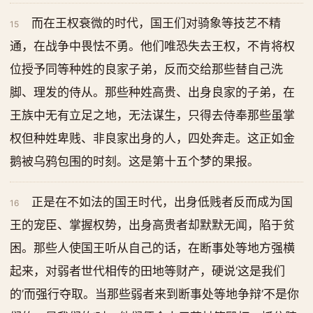
而在王权衰微的时代，国王们对骑象等技艺不精
15
通，在战争中畏怯不勇。他们唯恐失去王权，不肯将权
位授予同等种姓的良家子弟，反而交给那些替自己洗
脚、理发的侍从。那些种姓高贵、出身良家的子弟，在
王族中无有立足之地，无法谋生，只得去侍奉那些虽掌
权但种姓卑贱、非良家出身的人，四处奔走。这正如金
鹅被乌鸦包围的时刻。这是第十五个梦的果报。
正是在不如法的国王时代，出身低贱者反而成为国
16
王的宠臣、掌握权势，出身高贵者却默默无闻，陷于贫
困。那些人使国王听从自己的话，在断事处等地方强横
起来，对弱者世代相传的田地等财产，硬说‘这是我们
的’而强行夺取。当那些弱者来到断事处等地争辩‘不是你