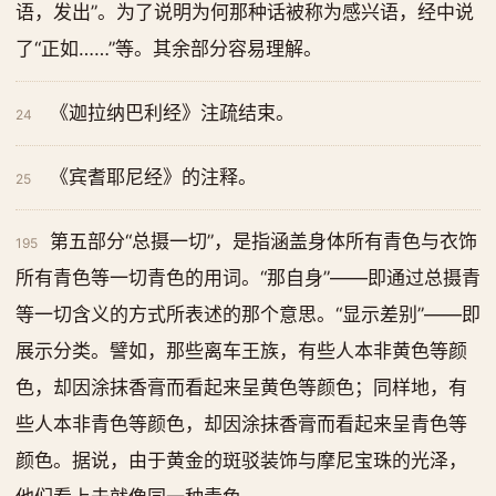
语，发出”。为了说明为何那种话被称为感兴语，经中说
了“正如……”等。其余部分容易理解。
《迦拉纳巴利经》注疏结束。
24
《宾耆耶尼经》的注释。
25
第五部分“总摄一切”，是指涵盖身体所有青色与衣饰
195
所有青色等一切青色的用词。“那自身”——即通过总摄青
等一切含义的方式所表述的那个意思。“显示差别”——即
展示分类。譬如，那些离车王族，有些人本非黄色等颜
色，却因涂抹香膏而看起来呈黄色等颜色；同样地，有
些人本非青色等颜色，却因涂抹香膏而看起来呈青色等
颜色。据说，由于黄金的斑驳装饰与摩尼宝珠的光泽，