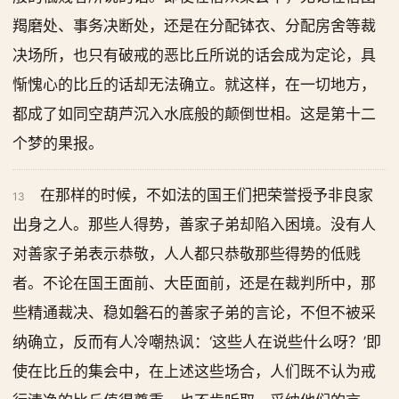
羯磨处、事务决断处，还是在分配钵衣、分配房舍等裁
决场所，也只有破戒的恶比丘所说的话会成为定论，具
惭愧心的比丘的话却无法确立。就这样，在一切地方，
都成了如同空葫芦沉入水底般的颠倒世相。这是第十二
个梦的果报。
在那样的时候，不如法的国王们把荣誉授予非良家
13
出身之人。那些人得势，善家子弟却陷入困境。没有人
对善家子弟表示恭敬，人人都只恭敬那些得势的低贱
者。不论在国王面前、大臣面前，还是在裁判所中，那
些精通裁决、稳如磐石的善家子弟的言论，不但不被采
纳确立，反而有人冷嘲热讽：‘这些人在说些什么呀？’即
使在比丘的集会中，在上述这些场合，人们既不认为戒