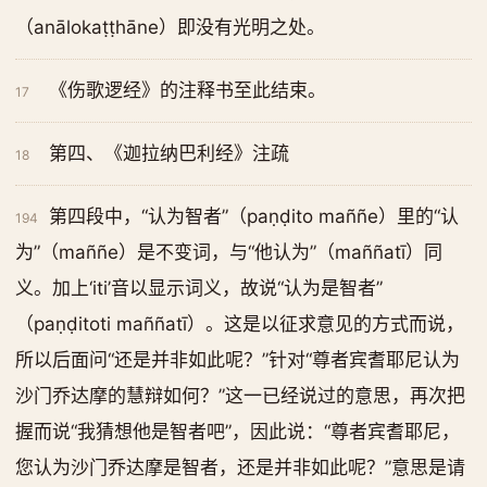
（anālokaṭṭhāne）即没有光明之处。
《伤歌逻经》的注释书至此结束。
17
第四、《迦拉纳巴利经》注疏
18
第四段中，“认为智者”（paṇḍito maññe）里的“认
194
为”（maññe）是不变词，与“他认为”（maññatī）同
义。加上‘iti’音以显示词义，故说“认为是智者”
（paṇḍitoti maññatī）。这是以征求意见的方式而说，
所以后面问“还是并非如此呢？”针对“尊者宾耆耶尼认为
沙门乔达摩的慧辩如何？”这一已经说过的意思，再次把
握而说“我猜想他是智者吧”，因此说：“尊者宾耆耶尼，
您认为沙门乔达摩是智者，还是并非如此呢？”意思是请