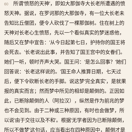
所谓‘愤怒的天神’，即如大那伽寺大长老所遭遇的愤
60
怒天神。据说，在罗诃那的大那伽寺，有一位大长老未
告知比丘僧团，便令人砍伐了一棵那伽树。住在树上的
天神对长老心生愤怒，先以一个看似真实的梦迷惑他，
随后又在梦中宣告：‘从今日起第七日，护持你的国王将
会死去。’长老说出此事，并告知了国王宫中的女眷们。
她们一听，顿时齐声大哭。国王问：‘是怎么回事？’她们
回答说：‘长老这样说的。’国王命人推算日期，七天过
后，便下令砍断长老的手脚。说这梦‘完全真实’，是就果
报的真实而言；然而梦中所见的相却是颠倒的。正因如
此，已断除颠倒的人（阿拉汉），纵然是作为前兆的梦
也不会见到。由于二种或三种原因，有时也会做梦，所
以说‘由于交往以及不和’。根据‘无学者因为已断除颠倒，
所以不做梦’这句话，应当看出在四种原因中，颠倒才是