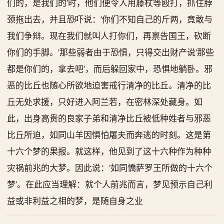
们的，是我们的’时，他们便令人用藤杖等殴打，抓住脖
颈拖出去，并且恐吓说：‘你们不知自己的斤两，竟敢与
我们争辩。现在我们就叫人打你们，再禀告国王，砍断
你们的手脚。’那些弱者由于恐惧，只得交出财产说‘那些
都是你们的，拿去吧’，而后躲回家中，恐惧地躺卧。邪
恶的比丘也随心所欲地迫害戒行清净的比丘。清净的比
丘无处求援，只好进入阿兰若，在密林深处藏身。如
此，出身高贵的良家子弟和清净比丘被低种姓者与邪恶
比丘所迫，如同山羊因惧怕屠夫而奔逃的时刻。这是第
十六个梦的果报。就这样，他见到了这十六种作为种种
灾祸前兆的大梦。因此说：‘如同憍萨罗王所做的十六个
梦’。在此应当理解：就个人前兆而言，梦见预示自己利
益或非利益之相的梦，是随自身之业