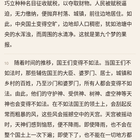
巧立种种名目征收赋税，以夺取财物。人民被赋税逼
迫，无力缴纳，便抛弃村落、城镇，前往边地居住。如
此，中央国土变得空旷，边地却人口稠密，犹如池塘中
央的水浑浊，而周围的水清净。这就是第九个梦的果
报。
随着时间的推移，国王们变得不如法。当国王们不
10
如法时，那些辅佐国王的大臣、婆罗门、居士，城镇和
乡村的百姓，乃至沙门和婆罗门，所有人都会变得不如
法。由此，他们的守护神、受供神、树神、虚空神等天
神也会变得不如法。在不如法国王的领土上，会刮起反
常而粗暴的风，这些风会摇撼空中的天宫。天宫被摇动
时，天神们感到恼怒，便不降雨。即使降雨，也不会在
整个国土上一次下遍；即使下了，也不能在一切地方都