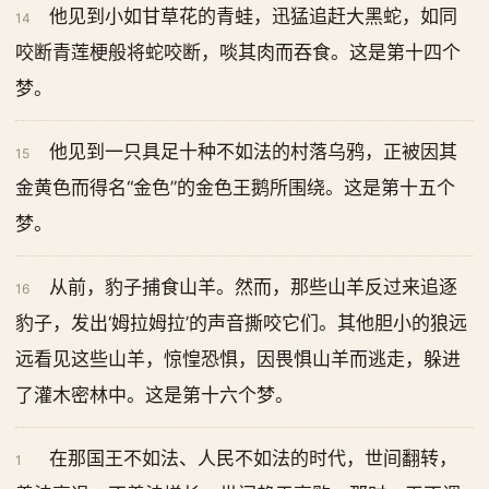
他见到小如甘草花的青蛙，迅猛追赶大黑蛇，如同
14
咬断青莲梗般将蛇咬断，啖其肉而吞食。这是第十四个
梦。
他见到一只具足十种不如法的村落乌鸦，正被因其
15
金黄色而得名“金色”的金色王鹅所围绕。这是第十五个
梦。
从前，豹子捕食山羊。然而，那些山羊反过来追逐
16
豹子，发出‘姆拉姆拉’的声音撕咬它们。其他胆小的狼远
远看见这些山羊，惊惶恐惧，因畏惧山羊而逃走，躲进
了灌木密林中。这是第十六个梦。
在那国王不如法、人民不如法的时代，世间翻转，
1