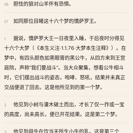
胆怯的狼对山羊怀有恐惧。
26
如同那位目睹这十六个梦的憍萨罗王。
27
据说，憍萨罗大王一日夜里入睡，于后夜时分得见
1
十六个大梦（《本生义注·1.1.76·大梦本生注释》）。在
梦中，有四头颜色如黑眼膏的黑公牛，从四方来到王宫
庭院，声称“我们要战斗”。当大众聚集，想看公牛相斗
时，它们摆出战斗的姿态，咆哮、怒吼，结果并未真正
交战便退了回去。这是他所见到的第一个梦。
他见到小树与灌木破土而出，才长了仅一拃或一宝
2
的高度，尚未高长，便已开花结果。这是第二个梦。
他见到母牛在饮当天所生小牛的乳。这是第三个
3