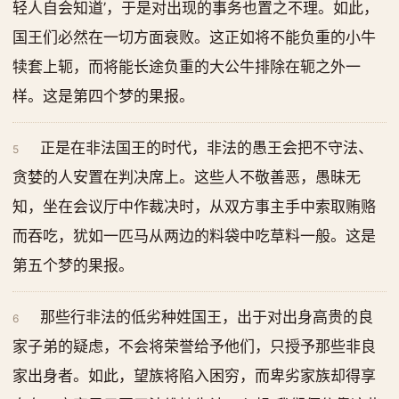
轻人自会知道’，于是对出现的事务也置之不理。如此，
国王们必然在一切方面衰败。这正如将不能负重的小牛
犊套上轭，而将能长途负重的大公牛排除在轭之外一
样。这是第四个梦的果报。
正是在非法国王的时代，非法的愚王会把不守法、
5
贪婪的人安置在判决席上。这些人不敬善恶，愚昧无
知，坐在会议厅中作裁决时，从双方事主手中索取贿赂
而吞吃，犹如一匹马从两边的料袋中吃草料一般。这是
第五个梦的果报。
那些行非法的低劣种姓国王，出于对出身高贵的良
6
家子弟的疑虑，不会将荣誉给予他们，只授予那些非良
家出身者。如此，望族将陷入困穷，而卑劣家族却得享