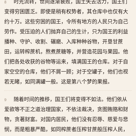
时光流转，世间逐渐衰败，国土失去活力，国王们
8
变得穷困匮乏。即使是稍有权势者，其仓库中也仅有大
约十万。这些穷困的国王，令所有地方的人民只为自己
劳作。受压迫的人们抛弃自己的生计，只为国王的利益
播种、守护、收割、碾磨、入库种种谷物，开垦甘蔗
田，运转榨蔗机，熬煮蔗糖等，并营造花园与果园。他
们把各处收获的谷物等运来，填满国王的仓库。对于自
家空空的仓库，他们不屑一顾；对于空罐子，他们也视
若无睹，如同满罐一般。这是第八个梦的果报。
随着时间的推移，国王们将变得不如法。他们依从
9
爱欲等不正之道治理国家，不依法裁决，贪图贿赂和财
物，贪著财富。对国内居民，他们没有忍辱、慈爱与悲
悯，而是粗暴严酷，如同榨蔗者压榨甘蔗般压榨人民，