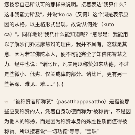
您按照自己所认可的那样来说明。接着表达“我算什么？
这非我能力所及”，并说“ko ca（又何）这个词是表示原
因的从格，以主格形式出现，故说‘从何处’（kuto
ca）”。同样地说“我凭什么能知道呢？”意思是：我能用
以了解沙门乔达摩慧辩的理由，我并不具有，这就是其
意。因为若非佛陀本人，便不可能完全了知佛陀智慧之
力。经中也说：“诸比丘，凡夫用以称赞如来功德，不过
是些微小、低劣、仅关戒律的部分。诸比丘，更有另一
些甚深、难见、难……” }, {
“被称赞者所称赞”（pasatthappasattho）是指被那
12
些应受称赞的人，凭着自身功德而称为“被称赞”，不是因
为他人的称扬，而是因为称赞本身的殊胜性质而值得被
称赞。所以接着说“一切功德”等等。“宝珠”