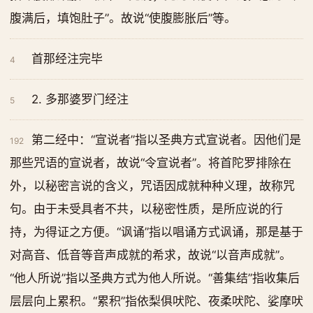
腹满后，填饱肚子”。故说“使腹膨胀后”等。
首那经注完毕
4
2. 多那婆罗门经注
5
第二经中：“宣说者”指以圣典方式宣说者。因他们是
192
那些咒语的宣说者，故说“令宣说者”。将首陀罗排除在
外，以秘密言说的含义，咒语因成就种种义理，故称咒
句。由于未受具者不共，以秘密性质，是所应说的行
持，为得证之方便。“讽诵”指以唱诵方式讽诵，那是基于
对高音、低音等音声成就的希求，故说“以音声成就”。
“他人所说”指以圣典方式为他人所说。“善集结”指收集后
层层向上累积。“累积”指依梨俱吠陀、夜柔吠陀、娑摩吠