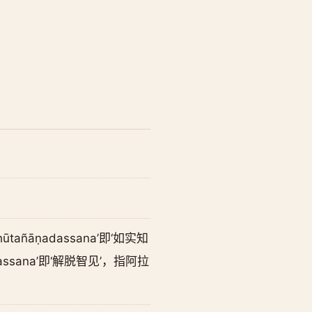
añāṇadassana’即‘如实知
dassana’即‘解脱智见’，指阿拉