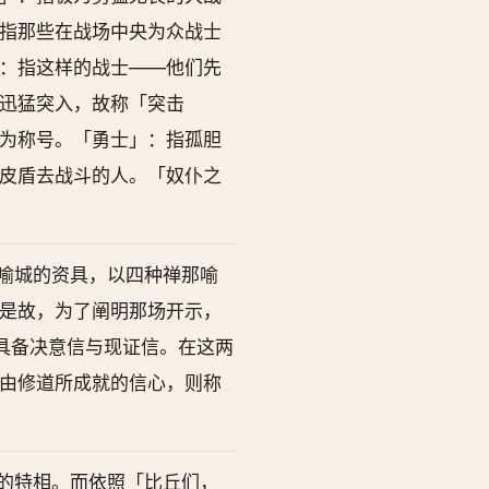
指那些在战场中央为众战士
：指这样的战士——他们先
迅猛突入，故称「突击
为称号。「勇士」：指孤胆
皮盾去战斗的人。「奴仆之
喻城的资具，以四种禅那喻
是故，为了阐明那场开示，
具备决意信与现证信。在这两
由修道所成就的信心，则称
的特相。而依照「比丘们，