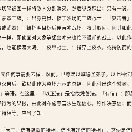
像切碎饭团一样将敌人分割消灭，然后纵身跃出；另有一说，
「豪杰王族」：出身高贵、惯于沙场的王族战士。「突击者」
级或武器！」被指明目标后便直冲战场，将其取回。因其如此
象一样，即使面对大象等猛兽冲来也绝不退却的战士，以此作
装，也能横渡大海。「皮甲战士」：指穿上皮衣，或持防箭的
实无任何事需要去做。然而，世尊是以城喻圣弟子，以七种法
拉汉果后，欲以此作为整场开示的总结，因此引出这个譬喻。
…」等语。在这里，「以正法」是指依凭善法。「有信」：即
等行为的果报，由此对布施等善法生起信心，称作决意信；而
其特相等，应当了知。
：「大王，信有踊跃的特相，信也有净信的特相」，这便是信