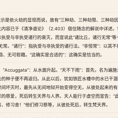
示是依火劫的显现而说，故有“三种劫、三种劫限、三种劫因
内容已于《清净道论》（2.403）宿住随念的解说中详述
执受与非执受诸行的衰灭，而宣说此“诸比丘，诸行无常”等
无常。“诸行”：指执受与非执受的诸行法。“非恒常”：以其不
稳、无可慰藉。“这确实是合适的”：这确实是恰当的。
沉入水中。“Accuggata”：从水面升起。“天不下雨”：首先，名
去的种子便不再返归。从此以后，犹如铁匠水槽中的水已干涸
世间坏灭时，最先从无间地狱开始变得空无，从彼处起来的有
辈的慈爱，死后转生天界与人界。天人能行于虚空而宣告：“
喜、修习舍！”他们修习慈等，从彼处死后，转生梵天界。