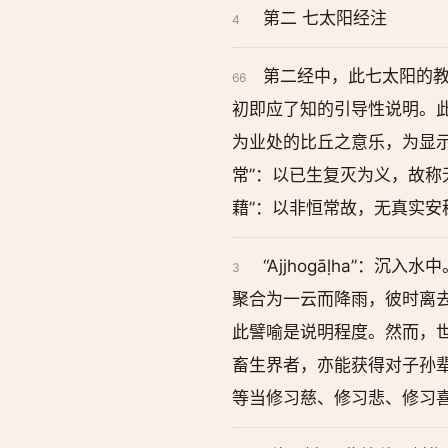
第二 七太阳经注
4
第二经中，此七太阳的教
66
初即应了知的引导性说明。此
为业处的比丘之意乐，为显示
常”：以已生复灭为义，故称
藉”：以非恒常故，无真实安
“Ajjhogāḷha”：
3
聚合为一云而降雨，彼时离
此譬喻是说明程度。然而，
畜生界者，亦能获得对子孙
等当修习慈、修习悲、修习