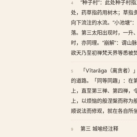
“种子村”：此处种子村
4
处，药草指药用树木；草指多
向下流注的水流。“小池塘”
落。第三太阳出现时，一升
时，亦同理。“崩解”：谓山
欲天乃至初禅梵天界等悉被焚
「Vītarāga（离
5
的道路。「同等同趣」：在
上，直至第三禅、第四禅，
上，以烦恼的般涅槃而称为
顺说法而修观，就在各自所
第三 城喻经注释
9