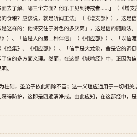
方面去了解。哪三个方面？他乐于见到持戒者……」（《增支
信的食粮？应该说，就是听闻正法」（《增支部》），这是信
法是这样的：他将安住于对色的多厌离」，这是信的随顺法。
部》）、「信是人的第二种伴侣」（《相应部》）、「以信渡
（《经集》、《相应部》）、「信手是大龙象，舍是它的调御
示了信的多方面义理。然而，在这部《城喻经》中，正因为信
说明。
作为柱础，圣弟子依此断除不善；这一义理应通用于一切相关
上获得防护，这即是四遍清净戒。由此应知，在这部经中，是