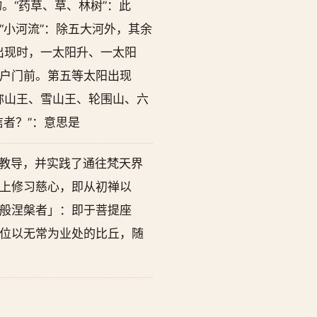
。“药草、草、林树”：此
小河流”：除五大河外，其余
出现时，一太阳升、一太阳
户门前。第五等太阳出现
弥山王、雪山王、轮围山、六
者？”：意思是
知教导，并实践了通往梵天界
上修习慈心，即从初禅以
般涅槃者」：即于菩提座
位以无常为业处的比丘，随