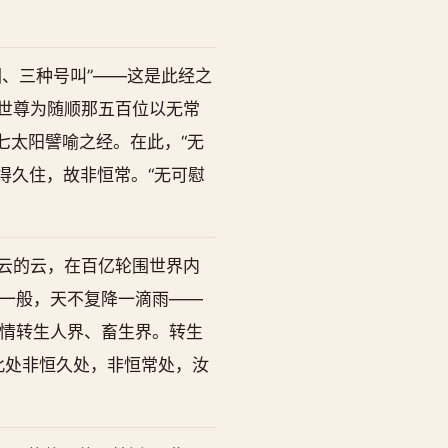
、三种号叫”——这是此经之
。世尊为随顺那五百位以无常
七太阳譬喻之经。在此，“无
得久住，故非恒常。“无可慰
为遍施云的云，在百亿轮围世界内
一般，天不复降一滴雨——
情转生人界、畜生界。转生
此处非恒久处，非恒常处，汝