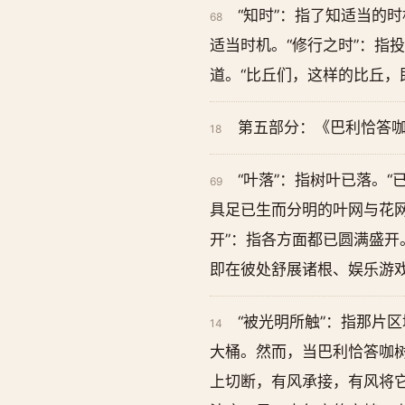
“知时”：指了知适当的
68
适当时机。“修行之时”：指
道。“比丘们，这样的比丘，
第五部分：《巴利恰答
18
“叶落”：指树叶已落。
69
具足已生而分明的叶网与花网
开”：指各方面都已圆满盛开
即在彼处舒展诸根、娱乐游
“被光明所触”：指那片
14
大桶。然而，当巴利恰答咖
上切断，有风承接，有风将