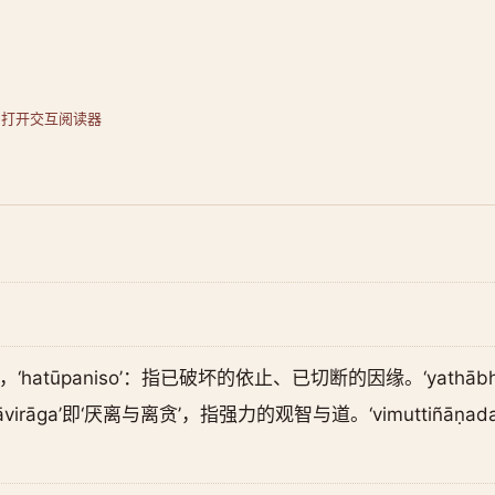
·
打开交互阅读器
hatūpaniso’：指已破坏的依止、已切断的因缘。‘yathābhūt
virāga’即‘厌离与离贪’，指强力的观智与道。‘vimuttiñāṇa