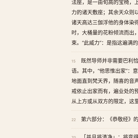
法座，是一由旬高的宝椅，
力的诸天敷座；其余天众则
诸天高达三伽浮他的身体染
时，大桶量的花粉倾流而出
束。“此威力”：是指这遍满
既然导师并非需要巴利恰
15
语。其中，“他思惟出家”：意
地面直到梵天界，随喜的音声
戒依止出家而有，遍业处的
从上方或从双方的限定，这
第六部分：《恭敬经》
22
「并且将清净」：将变得更
70