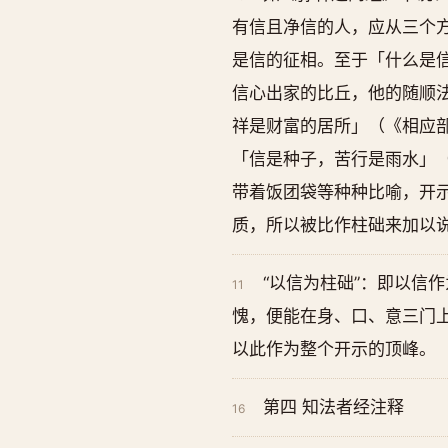
有信且净信的人，应从三个
是信的征相。至于「什么是
信心出家的比丘，他的随顺
祥是财富的居所」（《相应
「信是种子，苦行是雨水」
带着饭团袋等种种比喻，开
质，所以被比作柱础来加以
“以信为柱础”：即以信
11
愧，便能在身、口、意三门
以此作为整个开示的顶峰。
第四 知法者经注释
16