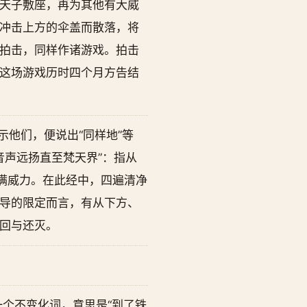
天子敷座，再为其他有大威
冲击上方的伞盖而散落，将
拍击，同样作诸游戏。拍击
这场游戏历时四个月方告结
他们，便说出“同样地”等
音声远扬直至梵天界”：指从
满威力。在此经中，四遍清净
导的限定而言，有从下方、
回与还灭。
是一个不变化词，意思是“到了铁