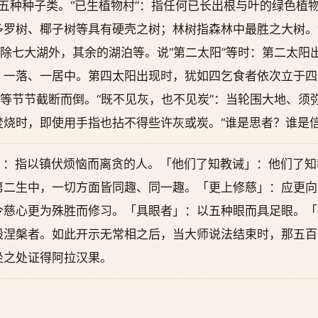
指五种种子类。“已生植物村”：指任何已长出根与叶的绿色植物
罗树、椰子树等具有硬壳之树；林树指森林中最胜之大树。“
：除七大湖外，其余的湖泊等。说“第二太阳”等时：第二太阳
、一落、一居中。第四太阳出现时，犹如四乞食者依次立于四
脉等节节截断而倒。“既不见灰，也不见炭”：当轮围大地、须
烧时，即使用手指也拈不得些许灰或炭。“谁是思者？谁是信
贪者）」：指以镇伏烦恼而离贪的人。「他们了知教诫」：他们了
第二生中，一切方面皆同趣、同一趣。「更上修慈」：应更向
令慈心更为殊胜而修习。「具眼者」：以五种眼而具足眼。「
般涅槃者。如此开示无常相之后，当大师说法结束时，那五百
坐之处证得阿拉汉果。