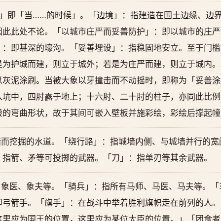
yato」即「当……的时候」。「边境」：指建造在国土边缘、
因此此处不论。「以城市庄严而妥善防护」：即以城市的庄严
」：即甚深的壕沟。「妥善埋设」：指稳固地安立。至于门槛
是为护城而建，则立于城外；若是为庄严而建，则立于城内。
以灰泥涂刷。当被大象以牙撞击而不动摇时，即称为「妥善涂
入坑中，四肘露于地上；十六肘、二十肘的柱子，亦同此比例
般的弯曲形状，故于其间可嵌入壁板并施彩绘，彩绘后撑起幢
墙而挖掘的水道。「绕行路」：指城墙内侧、与城墙并行的宽
：指箭、矛等可投掷的武器。「刀」：指单刃等其余武器。
、象医、象夫等。「骑兵」：指所有马师、马医、马夫等。「
即弓箭手。「旗手」：在战斗中举着胜利旗帜走在前列的人。
这里应为国王的位置，这里应为某位大臣的位置。」「团食者