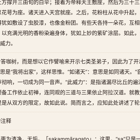
上方撑开三由旬的白伞；接着为帝释天王敷座，然后为三十三
以花萼为座。诸天进入天宫就座。之后，花粉柱从花中升起，
得犹如敷设了虫胶漆，也像金粉团。有些天各持一朵花，互相
，以充满光明的香粉染遍身体，犹如上妙的紫矿涂层。如此，
的威力。
答咖树，而是想以它作譬喻来开示七类圣弟子，因此为了开示
思是“我将出家”，这样思惟。“如诸天”：意思是如同诸天。“
彻响，一切成为同一音声。“此威力”：是指诸漏尽比丘的遍
预备工作依止初禅，连同观的三道与三果依止阿拉汉道。就教
里是从双方的限定，故如此说。简而言之，应知此处讲述了轮
的注释
为清净，无垢。「sakammāragato」：这里，“sa”只