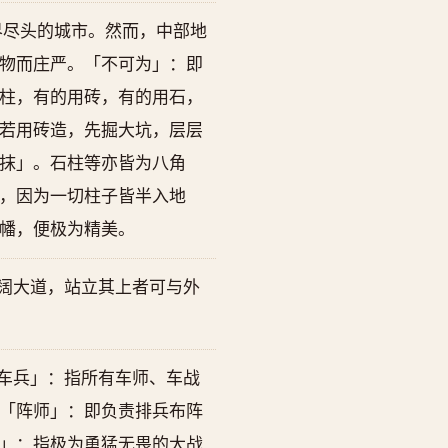
边界尽头的城市。然而，中部地
物而庄严。「不可为」：即
柱，有的用砖，有的用石，
若用砖造，先掘大坑，层层
抹」。石柱等亦皆为八角
，因为一切柱子皆半入地
幡，便极为精美。
阔大道，站立其上者可与外
车兵」：指所有车师、车战
「阵师」：即负责排兵布阵
」：指极为勇猛无畏的大战