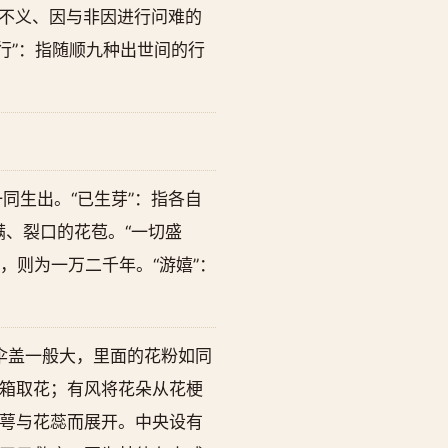
与不义、因与非因进行问难的
行”：指随顺九种出世间的行
同生出。“已生芽”：指各自
满、裂口的花苞。“一切盛
，则为一万二千年。“游嬉”：
伞盖一般大，里面的花粉如同
箱取花；有风将花朵从花梗
萼与花蕊而展开。中央设有