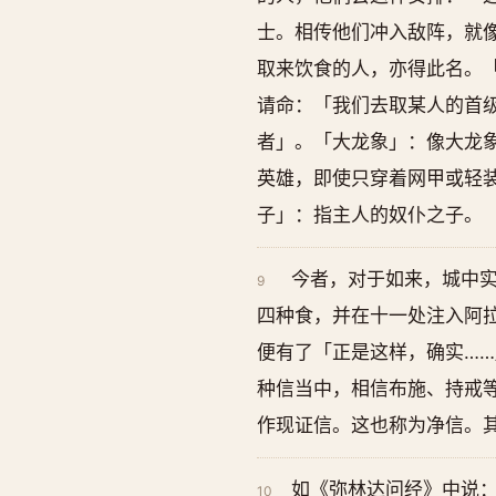
士。相传他们冲入敌阵，就
取来饮食的人，亦得此名。
请命：「我们去取某人的首
者」。「大龙象」：像大龙
英雄，即使只穿着网甲或轻
子」：指主人的奴仆之子。
今者，对于如来，城中
9
四种食，并在十一处注入阿
便有了「正是这样，确实…
种信当中，相信布施、持戒
作现证信。这也称为净信。
如《弥林达问经》中说
10