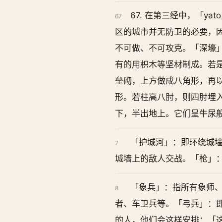
67. 在第三经中，「
67
区的城市并无防卫的必要，
不可做、不可攻克。「深壕
有的用枳木等坚材制成。若
垒砌，上方做成八角形，再
形。若柱高八肘，则四肘埋
下，半出地上。它们呈牛尿
「护城河」：即环绕城
7
城墙上的敌人交战。「枪」
「象兵」：指所有象师
8
者、车卫兵等。「弓兵」：
的人，他们会这样安排：「