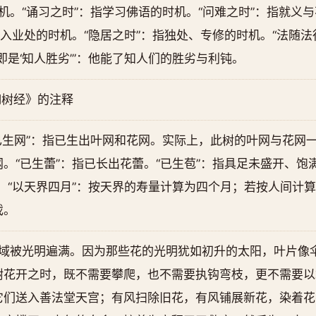
时机。“诵习之时”：指学习佛语的时机。“问难之时”：指就义
投入业处的时机。“隐居之时”：指独处、专修的时机。“法随法
即是‘知人胜劣’”：他能了知人们的胜劣与利钝。
咖树经》的注释
“已生网”：指已生出叶网和花网。实际上，此树的叶网与花网一
。“已生蕾”：指已长出花蕾。“已生苞”：指具足未盛开、饱
。“以天界四月”：按天界的寿量计算为四个月；若按人间计算
戏。
区域被光明遍满。因为那些花的光明犹如初升的太阳，叶片像
树花开之时，既不需要攀爬，也不需要执钩弯枝，更不需要以
它们送入善法堂天宫；有风扫除旧花，有风铺展新花，染着花