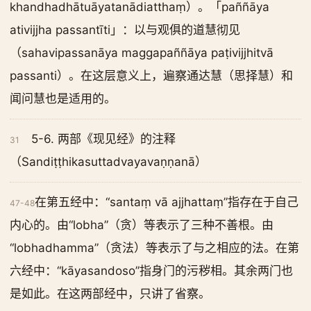
khandhadhātuāyatanādiatthaṃ）。「paññāya
ativijjha passantīti」：以与观俱的道慧彻见
（sahavipassanāya maggapaññāya paṭivijjhitvā
passanti）。在这层意义上，遍察通达慧（思择慧）和
闻问慧也是适用的。
5-6. 两部《现见经》的注释
31
（Sandiṭṭhikasuttadvayavaṇṇanā）
在第五经中：“santaṃ vā ajjhattaṃ”指存在于自己
47-48
内心的。由“lobha”（贪）等表示了三种不善根。由
“lobhadhamma”（贪法）等表示了与之相应的法。在第
六经中：“kāyasandoso”指身门的污秽相。其余两门也
是如此。在这两部经中，只讲了省察。