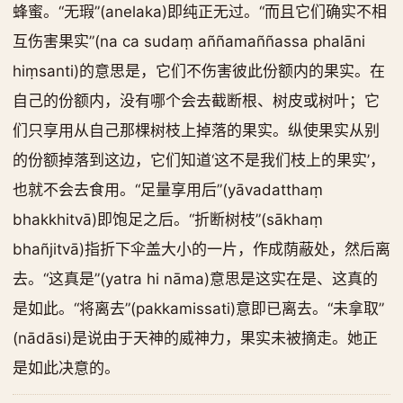
蜂蜜。“无瑕”(anelaka)即纯正无过。“而且它们确实不相
互伤害果实”(na ca sudaṃ aññamaññassa phalāni
hiṃsanti)的意思是，它们不伤害彼此份额内的果实。在
自己的份额内，没有哪个会去截断根、树皮或树叶；它
们只享用从自己那棵树枝上掉落的果实。纵使果实从别
的份额掉落到这边，它们知道‘这不是我们枝上的果实’，
也就不会去食用。“足量享用后”(yāvadatthaṃ
bhakkhitvā)即饱足之后。“折断树枝”(sākhaṃ
bhañjitvā)指折下伞盖大小的一片，作成荫蔽处，然后离
去。“这真是”(yatra hi nāma)意思是这实在是、这真的
是如此。“将离去”(pakkamissati)意即已离去。“未拿取”
(nādāsi)是说由于天神的威神力，果实未被摘走。她正
是如此决意的。