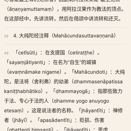
（āṇaṇyamuttamaṃ），用阿拉汉果作为教法的顶点。
在这部经中，先讲流转，然后在偈颂中讲流转和还灭。
4. 大纯陀经注释（Mahācundasuttavaṇṇanā）
29
「cetīsūti」：在支提国（cetiraṭṭhe）。
46
「sayaṃjātiyanti」：在名为“自生”的城镇
（evaṃnāmake nigame）。「Mahācundoti」：大纯
陀，是法将（舍利弗）的幼弟（dhammasenāpatissa
kaniṭṭhabhātiko）。「dhammayogā」：指那些致力
于法、专心于法的人（dhamme yogo anuyogo
etesaṃ），这是说法者的名称。「jhāyantīti」：禅修
者（jhāyī）。「apasādentīti」：贬损、伤害
（ghaṭṭenti hiṃsanti）。「jhāyantīti」：思虑