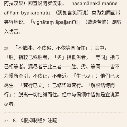
阿拉汉果）即宣说阿罗汉果。「hasamānakā maññe
aññaṃ byākarontīti」（犹如含笑而说）意为如同面带
笑容地说。「vighātaṃ āpajjantīti」（遭逢苦恼）即陷
入忧苦。
「不依胜、不依劣、不依等同而住」：其中，
29
「胜」指较己殊胜者，「劣」指低劣者，「等同」指与
己相等者。漏尽者于此三者——胜、劣、等同——皆不
为慢所牵引，不依止，不亲近。「生已尽」：他们已灭
尽生。「梵行已立」：已修毕道梵行。「解脱结缚而
行」：脱离一切结缚而住。经中与偈颂中皆如是宣说漏
尽者。
8. 《根抑制经》注疏
37