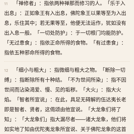
「禅修者」：指依两种禅那而修习的人。「乐于入
11
出息」：正如象王有入出息，佛陀象王以果等至为入出
息，乐住其中；若无果等至，他便无法运作，犹如没有
出入息一般。「一切处防护」：于一切根门均能防护。
「无过患食」：指依正命所得的食物。「有过患食」：
指依五种邪命所得的食物。
「细小与粗大」：指微细与粗大之物。「断除一切
12
缚」：指断除所有十种结。「不为世间所染」：指不因
世间而沾染渴爱、慢、见的垢秽。「大火」：指大火
焰。「智者所宣说」：在此，具足无碍解的伍达夷长老
即是智者、贤者，这偈颂由他宣说。「大龙象们将了
知」：「大龙象们」指大漏尽者——诸大龙象，他们将
如实地了知由优陀夷龙象所宣说、关于佛陀龙象的这首