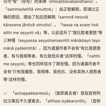
穷尽“有”（存在）的束缚（khīṇabhavabandhano）。
「sammadaññā vimuttoti」：由正智解脱，即通过正
确的原因、理由了知后而解脱（sammā hetunā
kāraṇena jānitvā vimutto）。「tassa na evaṃ hoti
atthi me seyyoti vā」等，以此驳斥了“我比胜者更胜”等
三种慢（seyyassa seyyohamasmīti mānādayo tayo
mānā paṭikkhittā）。因为诸漏尽者不会有“有比我更胜
者、有与我相等者、有比我低劣者”这样的慢。「natthi
me seyyoti」等也同样驳斥了那些慢。因为诸漏尽者不
会有“只有我最胜、我相等、我低劣、没有其他人是胜者
等”这样的慢。
「acirappakkantesū」（旋即离去者）意指宣称阿
28
拉汉果后不久便离去。「aññaṃ byākarontīti」（宣称