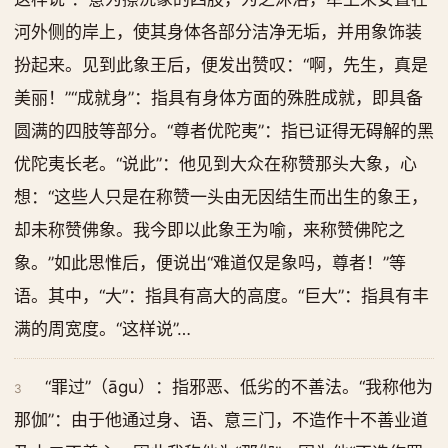
河外侧的岸上，使其身体各部分洁净无垢，并用象饰装
扮起来。见到此象王后，便发出赞叹：“啊，先生，真是
美丽！”“成就身”：指具有身体方面的殊胜成就，即具备
圆满的四肢等部分。“尊者优陀夷”：指已证得无碍解的黑
优陀夷长老。“说此”：他见到大众在称赞那头大象，心
想：“这些人只是在称赞一头由无因结生而出生的象王，
却未称赞佛象。我今即以此象王为喻，来称赞佛陀之
象。”如此思惟后，便说出“难道仅是象吗，尊者！”等
语。其中，“大”：指具有高大的高度。“巨大”：指具有丰
满的周宽度。“这样说”…
“罪过”（āgu）：指邪恶、低劣的不善法。“我称他为
3
那伽”：由于他通过身、语、意三门，不造作十不善业道