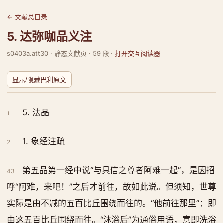
← 文献总目录
5. 达弥咖品义注
s0403a.att30 · 静态文献页 · 59 段 ·
打开交互阅读器
显示/隐藏巴利原文
5. 法品
1
1. 象经注疏
2
第五品第一经中说“与具信之尊者阿难一起”，是因招
43
呼“阿难，来吧！”之后才前往，故如此说。但须知，世尊
实际是由不减的五百比丘围绕而往的。“他前往那里”：即
由这五百比丘围绕而往。“沐浴后”为通俗用语，意即洗浴