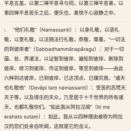
平息五盖，以第二禅平息寻与伺，以第三禅平息喜，以
第四禅平息苦乐之后，便乐住、喜悦于心寂静之中。
“他们礼敬”（Namassanti）：以身礼敬，以语礼
5
敬，以意礼敬，以法随法行礼敬，恭敬、尊重。“一切法
的到彼岸者”（Sabbadhammānapāragu）：对于一切
蕴、处、界诸法，以证智到彼岸、遍知到彼岸、断除到
彼岸、修习到彼岸、作证到彼岸、等至到彼岸——由此
六种到达彼岸，已到彼岸、已达顶点、已臻究竟。“诸天
也礼敬他”（Devāpi taṃ namassanti）：受苦的苏梵天
天子等，以及得乐的天众，乃至居于十千世界的所有诸
天，也都礼敬你们。“如此我从阿拉汉闻”（Iti me
arahato sutaṃ）：如此，我从以四种理由被称为阿拉
汉的您们处亲自听闻，这就是它的含义。