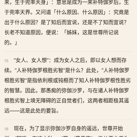
来，生于兜率天身」：意思是成为一来补特伽罗后，生
于兜率天界。又问道「什么原因、什么原因」：究竟是
出于什么原因？是了知后而宣说，还是不了知而宣说？
长老不知道原因，便说：「姊妹，这是世尊所记说
的。」
“女人、女人想”：成为女人之后，即以女人想而存
15
续。“人补特伽罗根胜劣智”是什么？此处，“人补特伽罗
根胜劣智”是指依利根或钝根而了知人补特伽罗根性胜劣
的智慧。因此，那愚痴的弥伽沙罗，与在诸人补特伽罗
根胜劣智上境无障碍的正自觉者们，这两者相距极其遥
远——这是此处的要旨。
现在，为了显示弥伽沙罗自身的遥远，世尊开始
16