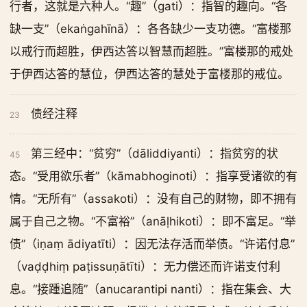
行者，这就是六种人。“趣”（gati）：指智的趣向。“各
缺一支”（ekaṅgahīnā）：各各缺少一支功德。“富楼那
以戒行而超胜，伊西达答以智慧而超胜。”富楼那的戒处
于伊西达答的慧位，伊西达答的慧处于富楼那的戒位。
债经注释
23
第三经中：“贫穷”（dāliddiyanti）：指贫穷的状
45
态。“受用欲乐者”（kāmabhoginoti）：指享受诸欲的有
情。“无所有”（assakoti）：没有自己的财物，即不拥有
属于自己之物。“不富裕”（anāḷhikoti）：即不富足。“举
债”（iṇaṃ ādiyatīti）：因无法存活而举债。“许诺付息”
（vaḍḍhiṃ paṭissuṇātīti）：无力偿还而许诺支付利
息。“接踵追随”（anucarantipi nanti）：指在集会、大