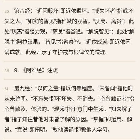
第八经：“近因毁坏”即近依毁坏。“戒失坏者”指戒坏
50
失之人。“如实的智见”指稚嫩的观智。“厌离、离贪”：此
处“厌离”指强力观，“离贪”指圣道。“解脱智见”：此处“解
脱”指阿拉汉果，“智见”指省察智。“近依成就”即近依圆
满成就。此经开示了守护戒与根律仪的道理。
9. 《阿难经》注疏
39
第九经：“以何之量”指以何等程度。“未曾闻”指他时
51
从未曾闻。“不忘失”即不坏失、不消失。“心曾触证者”指
心曾触及、体验的。“现起”指于意门中生起。“知未解了
者”指了知往昔他时未曾了解的原因。“掌握”即运用、解
说。“宣说”即阐明。“教他读诵”即教他人学习。