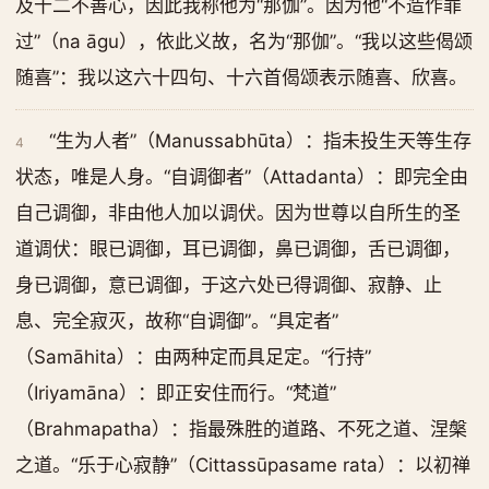
及十二不善心，因此我称他为“那伽”。因为他“不造作罪
过”（na āgu），依此义故，名为“那伽”。“我以这些偈颂
随喜”：我以这六十四句、十六首偈颂表示随喜、欣喜。
“生为人者”（Manussabhūta）：指未投生天等生存
4
状态，唯是人身。“自调御者”（Attadanta）：即完全由
自己调御，非由他人加以调伏。因为世尊以自所生的圣
道调伏：眼已调御，耳已调御，鼻已调御，舌已调御，
身已调御，意已调御，于这六处已得调御、寂静、止
息、完全寂灭，故称“自调御”。“具定者”
（Samāhita）：由两种定而具足定。“行持”
（Iriyamāna）：即正安住而行。“梵道”
（Brahmapatha）：指最殊胜的道路、不死之道、涅槃
之道。“乐于心寂静”（Cittassūpasame rata）：以初禅