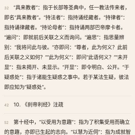
“具来教者”：指于长部等圣典中，任一教法传来者，
32
即名“具来教者”。“持法者”：指持诵经藏者。“持律者”：
指持诵律藏者。“持论母者”：指持诵两部巴帝摩卡者。
“遍问”：即就前后关联之义而询问。“遍思”：指思量辨
别：“我将问此与彼。”亦即问：“尊者，此为何义？此前
后关联之义如何？”“此为何义”：即问“此语何义？”“未开
显”：指未揭开、未显示。“开显”：即令明白、公开。“于
疑惑处”：指于诸能生疑惑之事中。若于某法生疑，彼法
即应知为“疑惑处”。
10. 《刹帝利经》注疏
42
第十经中，“以受用为意趣”：指为了积集受用而确立
52
的意趣，亦即已生起的志向。“以慧为近伺”：指为成就智