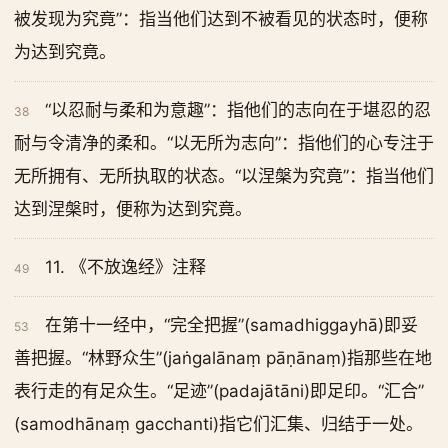
被发现为究竟”：指当他们达到不被看见的状态时，便称
为达到究竟。
“以忍耐与柔和为意趣”：指他们的志向在于堪忍的忍
38
耐与令清净的柔和。“以无所为志向”：指他们的心专注于
无所拥有、无所执取的状态。“以涅槃为究竟”：指当他们
达到涅槃时，便称为达到究竟。
11. 《不放逸经》注释
49
在第十一经中，“完全把握”(samadhiggayhā)即妥
53
善把握。“林野众生”(jaṅgalānaṃ pāṇānaṃ)指那些在地
表行走的有足众生。“足迹”(padajātāni)即足印。“汇合”
(samodhānaṃ gacchanti)指它们汇集、归结于一处。