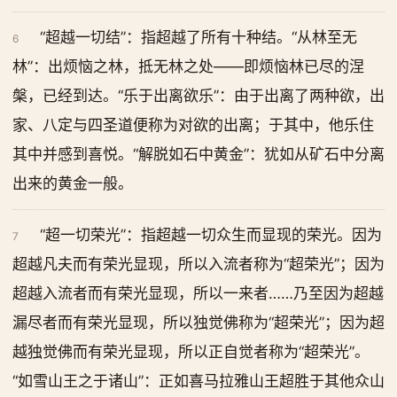
“超越一切结”：指超越了所有十种结。“从林至无
6
林”：出烦恼之林，抵无林之处——即烦恼林已尽的涅
槃，已经到达。“乐于出离欲乐”：由于出离了两种欲，出
家、八定与四圣道便称为对欲的出离；于其中，他乐住
其中并感到喜悦。“解脱如石中黄金”：犹如从矿石中分离
出来的黄金一般。
“超一切荣光”：指超越一切众生而显现的荣光。因为
7
超越凡夫而有荣光显现，所以入流者称为“超荣光”；因为
超越入流者而有荣光显现，所以一来者……乃至因为超越
漏尽者而有荣光显现，所以独觉佛称为“超荣光”；因为超
越独觉佛而有荣光显现，所以正自觉者称为“超荣光”。
“如雪山王之于诸山”：正如喜马拉雅山王超胜于其他众山