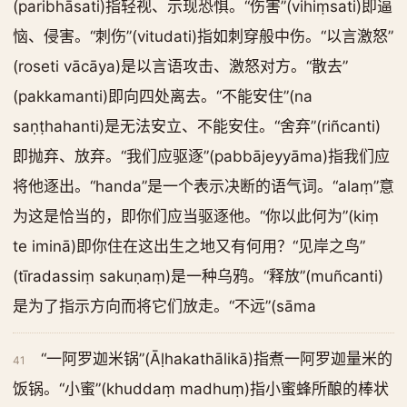
(paribhāsati)指轻视、示现恐惧。“伤害”(vihiṃsati)即逼
恼、侵害。“刺伤”(vitudati)指如刺穿般中伤。“以言激怒”
(roseti vācāya)是以言语攻击、激怒对方。“散去”
(pakkamanti)即向四处离去。“不能安住”(na
saṇṭhahanti)是无法安立、不能安住。“舍弃”(riñcanti)
即抛弃、放弃。“我们应驱逐”(pabbājeyyāma)指我们应
将他逐出。“handa”是一个表示决断的语气词。“alaṃ”意
为这是恰当的，即你们应当驱逐他。“你以此何为”(kiṃ
te iminā)即你住在这出生之地又有何用？“见岸之鸟”
(tīradassiṃ sakuṇaṃ)是一种乌鸦。“释放”(muñcanti)
是为了指示方向而将它们放走。“不远”(sāma
“一阿罗迦米锅”(Āḷhakathālikā)指煮一阿罗迦量米的
41
饭锅。“小蜜”(khuddaṃ madhuṃ)指小蜜蜂所酿的棒状