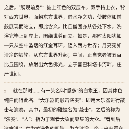
之后。“展现前身”：披上红色的双层布，双手持上衣，背
对西方世界，面朝东方世界，借水净之功，使肢体如前
般展现而站立，即此含义。比丘僧团亦从各处下水，洗
浴完毕上到岸上，围绕世尊而立。如是，那时太阳犹如
一只从空中坠落的红金耳环，隐入西方世界；月亮宛如
清净的银轮，从东方世界升起；中间，正自觉者被五百
比丘围绕，放射出六色佛光，立于普巴科塔卡河畔，庄
严世间。
就在那时……有一头名叫“悉多”的白象王，因其体色
2
纯白而得此名。“大乐器的敲击演奏”：即用大乐器进行敲
击与演奏。其中，最初的碰撞名为“敲击”，之后的称为
“演奏”。“人”：指为了观看大象而聚集的大众。“看到后
这样说”：意为擦洗象的四肢，为之沐浴，牵上来安置在