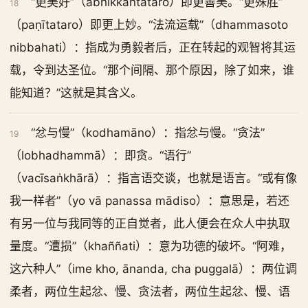
“更美好”（abhikkantataro）即更善美。“更殊胜”
18
（paṇītataro）即更上妙。“法流运载”（dhammasoto
nibbahati）：指成为勇毅者后，正在转起的观智将其运
载，令到达圣位。“那个间隔、那个原因，除了如来，谁
能知道？”这就是其含义。
“忿与慢”（kodhamāno）：指忿与慢。“贪法”
19
（lobhadhammā）：即贪。“语行”
（vacīsaṅkhārā）：指言语交谈，也就是语言。“或有像
我一样者”（yo vā panassa mādiso）：意思是，若还
有另一位与我同等的正自觉者，此人便会在众人中执取
量度。“遭损”（khaññati）：意为功德的破坏。“阿难，
这六种人”（ime kho, ānanda, cha puggalā）：两位调
柔者，两位生起忿、慢、贪法者，两位生起忿、慢、语