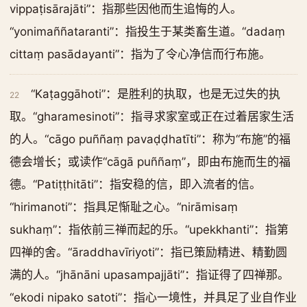
vippaṭisārajāti”：指那些因他而生追悔的人。
“yonimaññataranti”：指投生于某类畜生道。“dadaṃ
cittaṃ pasādayanti”：指为了令心净信而行布施。
“Kaṭaggāhoti”：是胜利的执取，也是无过失的执
22
取。“gharamesinoti”：指寻求家室或正在过着居家生活
的人。“cāgo puññaṃ pavaḍḍhatīti”：称为“布施”的福
德会增长；或读作“cāgā puññaṃ”，即由布施而生的福
德。“Patiṭṭhitāti”：指安稳的信，即入流者的信。
“hirimanoti”：指具足惭耻之心。“nirāmisaṃ
sukhaṃ”：指依前三禅而起的乐。“upekkhanti”：指第
四禅的舍。“āraddhavīriyoti”：指已策励精进、精勤圆
满的人。“jhānāni upasampajjāti”：指证得了四禅那。
“ekodi nipako satoti”：指心一境性，并具足了业自作业