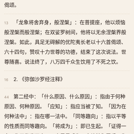
偈颂。
「龙象将舍弃身，般涅槃」：在菩提座，他以烦恼
13
般涅槃而般涅槃；在双娑罗树间，他将以无余涅槃界般
涅槃。如此，具足无碍解的优陀夷长老以十六首偈颂、
六十四句，赞叹十力世尊的功德，结束了这次说法。世
尊随喜。说法终了，八万四千众生饮用了不死之饮。
2. 《弥伽沙罗经注释》
16
第二经中：「什么原因、什么原因」：指由于何种
44
原因、何种原因。「应知」：指应当被了知。「因为在
何种法中」：指在哪一法中。「同等趣向」：指以平等
的性质而同等趣向。「将成为」：即已生起。「证得一