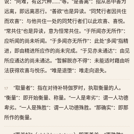
说：“阿难，有这六种……”等。“是善离”：指从恶中善为
远离，即远离恶行。“善欲”也是异读。“同梵行者因共住
而欢喜”：与他共住一处的同梵行者们以此欢喜、喜悦。
“常共住”也是异读，意为恒常共住。“于所闻亦无所作”：
应听闻的尚未听闻。“于多闻亦无所作”：此处“多闻”指精
进，即由精进所应作的尚未完成。“于见亦未通达”：由见
所应通达的尚未通达。“暂解脱亦不得”：未能适时藉由听
法获得欢喜与悦乐。“唯是退堕”：唯走向退失。
“取量者”：指在对待补特伽罗时，执取衡量的人。
17
“衡量”：即开始衡量、称量。“一人是卑劣”：谓一人功德
卑劣。“一人是殊胜”：谓一人功德殊胜。“那确实”：即那
所作的衡量。