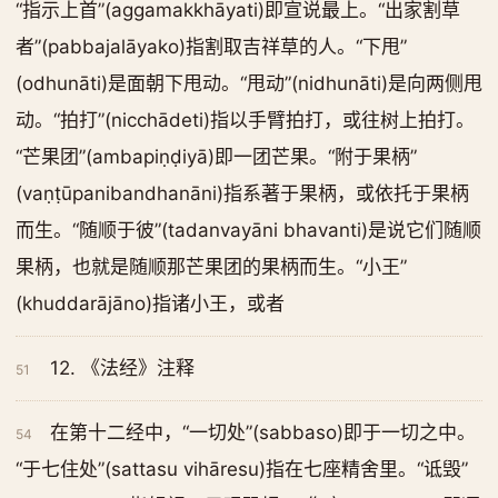
“指示上首”(aggamakkhāyati)即宣说最上。“出家割草
者”(pabbajalāyako)指割取吉祥草的人。“下甩”
(odhunāti)是面朝下甩动。“甩动”(nidhunāti)是向两侧甩
动。“拍打”(nicchādeti)指以手臂拍打，或往树上拍打。
“芒果团”(ambapiṇḍiyā)即一团芒果。“附于果柄”
(vaṇṭūpanibandhanāni)指系著于果柄，或依托于果柄
而生。“随顺于彼”(tadanvayāni bhavanti)是说它们随顺
果柄，也就是随顺那芒果团的果柄而生。“小王”
(khuddarājāno)指诸小王，或者
12. 《法经》注释
51
在第十二经中，“一切处”(sabbaso)即于一切之中。
54
“于七住处”(sattasu vihāresu)指在七座精舍里。“诋毁”