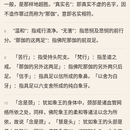
一般，是那样地超胜。“真实名”：即真实不虚的名字，因
不造作罪过而称为“那伽”，意即名实相符。
“温和”：指戒行清净。“无害”：指悲悯及悲悯的前行
8
分。“那伽的这两足”：指佛陀那伽的前双足。
「苦行」：指受持头陀支。「梵行」：指圣道之
9
戒。「那伽的另外这两足」：指佛陀那伽的另外两只后
足。「信手」：指具足以信所成的象鼻。「以舍为白
牙」：指具足以六支舍所成的纯白象牙。
「念是颈」：犹如象王的身体中，颈部是诸血管网
10
络所依之处，同样，佛陀象王的柔和等诸法以念为所
依，故说「念是颈」。「慧是头」：犹如象王的头部是