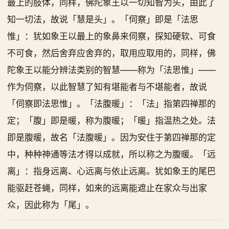
最上的肢体，同样，佛陀象王以一切知智为头，由此了
知一切法，故说「慧是头」。「伺察」即是「法思
惟」：犹如象王以最上的象鼻来伺察，探知硬软、可食
不可食，然后舍弃应舍弃的，取用应取用的，同样，佛
陀象王以能分辨法类别的智慧——称为「法思惟」——
作为伺察，以此智慧了知有堪能者与不堪能者，故说
「伺察即法思惟」。「法腹暖」：「法」指第四禅那的
定；「腹」即是暖，称为腹暖；「暖」指温热之处。法
即是腹暖，故名「法腹暖」。因为安住于第四禅那的定
中，种种神通等法才得以成就，所以称之为腹暖。「远
离」：指身远离、心远离与依止远离。犹如象王的尾巴
能驱赶苍蝇，同样，如来的远离能遮止在家众与出家
众，因此称为「尾」。