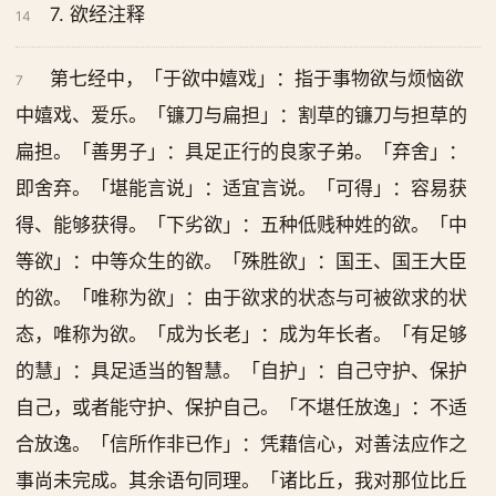
7. 欲经注释
14
第七经中，「于欲中嬉戏」：指于事物欲与烦恼欲
7
中嬉戏、爱乐。「镰刀与扁担」：割草的镰刀与担草的
扁担。「善男子」：具足正行的良家子弟。「弃舍」：
即舍弃。「堪能言说」：适宜言说。「可得」：容易获
得、能够获得。「下劣欲」：五种低贱种姓的欲。「中
等欲」：中等众生的欲。「殊胜欲」：国王、国王大臣
的欲。「唯称为欲」：由于欲求的状态与可被欲求的状
态，唯称为欲。「成为长老」：成为年长者。「有足够
的慧」：具足适当的智慧。「自护」：自己守护、保护
自己，或者能守护、保护自己。「不堪任放逸」：不适
合放逸。「信所作非已作」：凭藉信心，对善法应作之
事尚未完成。其余语句同理。「诸比丘，我对那位比丘