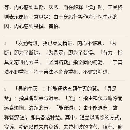
等，内心感到羞惭、厌恶。而在解释「愧」时，工具格
则表示原因，意思是：由于身恶行等作为让愧生起的
因，内心感到畏惧、害怕。
「发勤精进」指已策励精进、内心不懈怠。「为
4
断」即为了断除。「为具足」即为了获得。「有力」指
具足精进的力量。「坚固精勤」指坚固的精勤。「于善
法不卸重担」指于善法不舍弃重担、不懈怠精进。
「导向生灭」：指能通达五蕴生灭的慧。「具足
5
慧」：指具备观慧与道慧。「圣」：指由镇伏与断除而
远离烦恼、清净的慧。「能穿透」：由于能洞穿，故
称‘能穿透’，即具备这种慧。其中，道慧以断除的方式，
穿透、粉碎以前未曾穿透、未曾打破的贪蕴、嗔蕴、痴