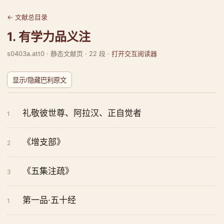
← 文献总目录
1. 有学力品义注
s0403a.att0 · 静态文献页 · 22 段 ·
打开交互阅读器
显示/隐藏巴利原文
礼敬彼世尊、阿拉汉、正自觉者
1
《增支部》
2
《五集注疏》
3
第一品·五十经
1