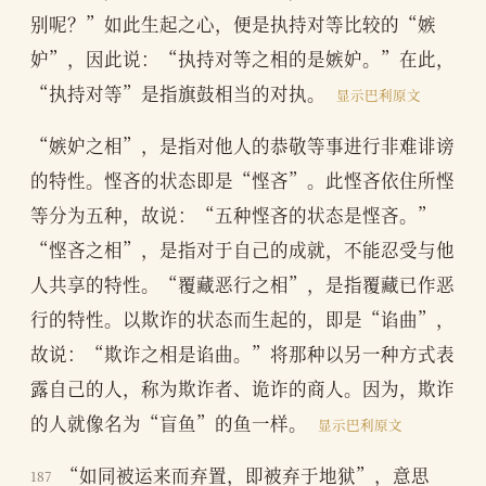
别呢？”如此生起之心，便是执持对等比较的“嫉
妒”，因此说：“执持对等之相的是嫉妒。”在此，
“执持对等”是指旗鼓相当的对执。
显示巴利原文
“嫉妒之相”，是指对他人的恭敬等事进行非难诽谤
的特性。悭吝的状态即是“悭吝”。此悭吝依住所悭
等分为五种，故说：“五种悭吝的状态是悭吝。”
“悭吝之相”，是指对于自己的成就，不能忍受与他
人共享的特性。“覆藏恶行之相”，是指覆藏已作恶
行的特性。以欺诈的状态而生起的，即是“谄曲”，
故说：“欺诈之相是谄曲。”将那种以另一种方式表
露自己的人，称为欺诈者、诡诈的商人。因为，欺诈
的人就像名为“盲鱼”的鱼一样。
显示巴利原文
“如同被运来而弃置，即被弃于地狱”，意思
187