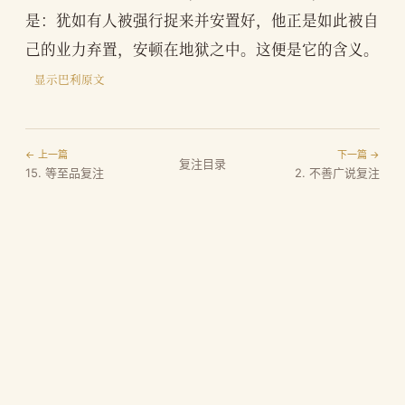
是：犹如有人被强行捉来并安置好，他正是如此被自
己的业力弃置，安顿在地狱之中。这便是它的含义。
显示巴利原文
← 上一篇
下一篇 →
复注目录
15. 等至品复注
2. 不善广说复注