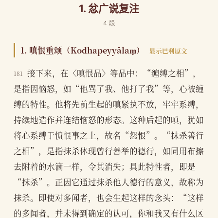
1. 忿广说复注
4 段
1. 嗔恨重颂（Kodhapeyyālaṃ）
显示巴利原文
接下来，在〈嗔恨品〉等品中：“缠缚之相”，
181
是指因恼怒，如“他骂了我、他打了我”等，心被缠
缚的特性。他将先前生起的嗔紧执不放，牢牢系缚，
持续地造作并连结恼怒的形态。这种后起的嗔，犹如
将心系缚于愤恨事之上，故名“怨恨”。“抹杀善行
之相”，是指抹杀体现曾行善举的德行，如同用布擦
去附着的水滴一样，令其消失；具此特性者，即是
“抹杀”。正因它通过抹杀他人德行的意义，故称为
抹杀。即使对多闻者，也会生起这样的念头：“这样
的多闻者，并未得到确定的认可，你和我又有什么区