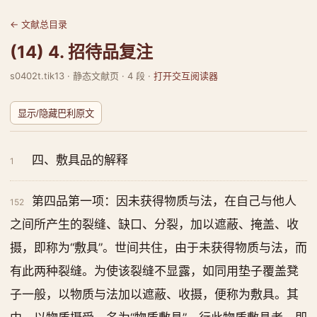
← 文献总目录
(14) 4. 招待品复注
s0402t.tik13 · 静态文献页 · 4 段 ·
打开交互阅读器
显示/隐藏巴利原文
四、敷具品的解释
1
第四品第一项：因未获得物质与法，在自己与他人
152
之间所产生的裂缝、缺口、分裂，加以遮蔽、掩盖、收
摄，即称为“敷具”。世间共住，由于未获得物质与法，而
有此两种裂缝。为使该裂缝不显露，如同用垫子覆盖凳
子一般，以物质与法加以遮蔽、收摄，便称为敷具。其