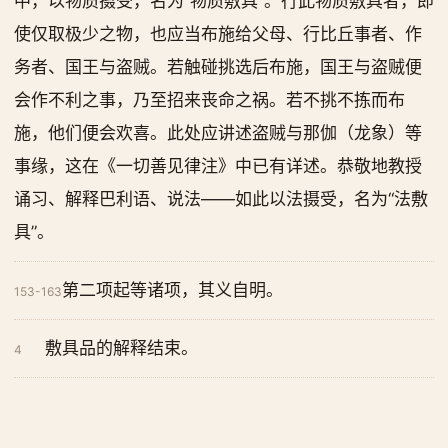
中，以物质摄受，名为“物质敷具”。行此物质敷具者，即
使仅取极少之物，也应当布施给父母、行比丘事者、作
务者、国王与盗贼。若触碰挑选后布施，国王与盗贼便
会作不利之事，乃至招来丧命之祸。若不挑不拣而布
施，他们便会欢喜。此处应讲述盗贼与那伽（龙象）等
事缘，这在《一切善见律注》中已有详述。恭敬地教授
诵习、解释巴利语、说法——如此以法摄受，名为“法敷
具”。
第二项起等诸项，其义自明。
153-163
敷具品的解释结束。
4