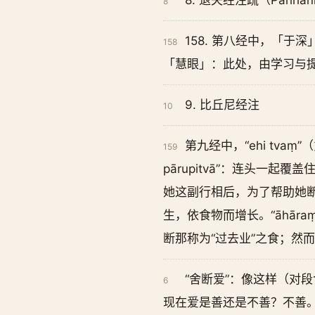
8. 退失经注疏（Parihāni
8
158. 第八经中，「
158
「慧眼」：此处，由学习与
9. 比丘尼经注
10
第九经中，“ehi tva
159
pārupitvā”：连头一起覆盖
她这副行相后，为了帮助她断除
生，依食物而增长。“āhāraṃ
断那称为“过去业”之食；然
“舍断爱”：像这样（对
6
现在爱是善还是不善？不善