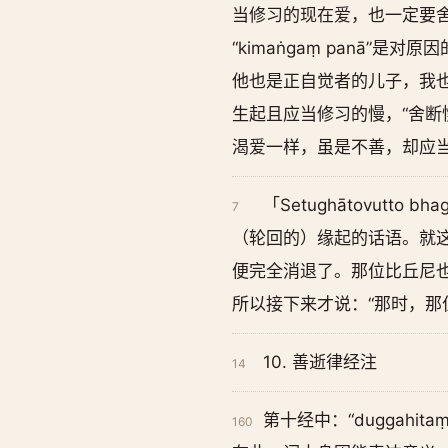
当修习的现在爱，也一定要
“kimaṅgaṃ panā
他也是正自觉者的儿子，我也
生起且应当修习的慢，“舍断
渴爱一样，虽是不善，却应
「Setughātovut
7
（轮回的）缘起的话语。就
便完全消退了。那位比丘尼
所以接下来才说：“那时，那
10. 善逝律经注
14
第十经中：“duggahita
160