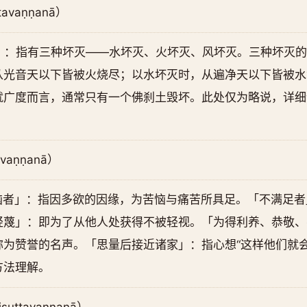
tavaṇṇanā）
坏灭」：指有三种坏灭——水坏灭、火坏灭、风坏灭。三种坏灭
从光音天以下皆被火烧尽；以水坏灭时，从遍净天以下皆被水
就广度而言，通常只有一个佛刹土毁坏。此处仅为略说，详细
vaṇṇanā）
有苦恼者」：指因多欲的因缘，为苦恼与痛苦所具足。「不满足
轻蔑」：即为了从他人处获得不被轻视。「为得利养、恭敬、
为赞誉的名声。「思量后接近诸家」：指心想“这样他们就会
方法理解。