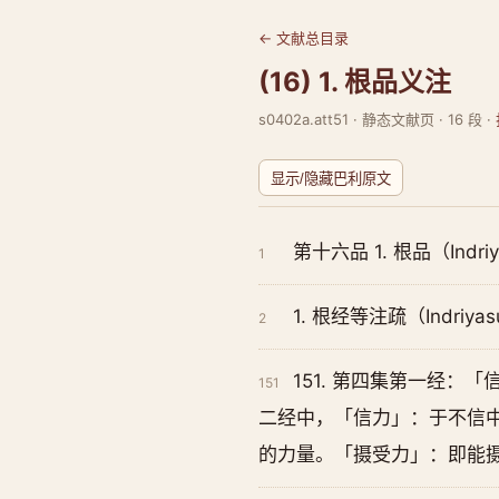
← 文献总目录
(16) 1. 根品义注
s0402a.att51 · 静态文献页 · 16 段 ·
显示/隐藏巴利原文
第十六品 1. 根品（Indri
1
1. 根经等注疏（Indriyasu
2
151. 第四集第一经
151
二经中，「信力」：于不信
的力量。「摄受力」：即能