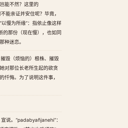
岂能不然？这里的
因何不能亲证并安住呢？毕竟，
以慢为所缘”：指依止像这样
断的那份（现在慢），也如同
那种迷恋。
尊开示了摧毁（烦恼的）根株、摧毁
她对那位长老所生起的欲贪
的忏悔。为了说明这件事，
。“padabyañjanehi”：