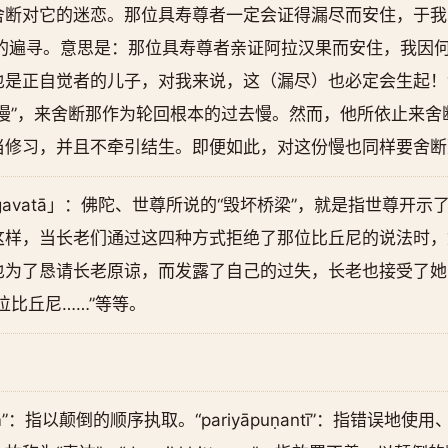
舍断对它的迷恋。那位具寿尊者一定会证得漏尽而安住，于我
”是对原因的遍寻。意思是：那位具寿尊者亲证阿拉汉果而安住，我
是正自觉者的儿子，对我来说，这（漏尽）也必定会生起！“
慢”，来舍断那作为轮回根本的过去慢。然而，他所依止来舍
当修习，并且不牵引结生。即便如此，对这份慢也同样要舍断
to bhagavatā」：佛陀、世尊所说的“毁坏桥梁”，就是指世
这样，当长老们通过这四种方式拒绝了那位比丘尼的说法时，
也为了恳请长老原谅，而发露了自己的过失，长老也接受了她
位比丘尼……”等等。
ṃ”：指以颠倒的顺序执取。“pariyāpuṇantī”：指错误地使用、宣说