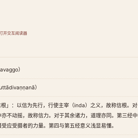
打开交互阅读器
yavaggo）
ttādivaṇṇanā）
：「信根」：以信为先行，行使主宰（inda）之义，故称信根
中亦不动摇，故称信力。对于其余诸力，道理亦同。第三经中
摄受应受摄者的力量。第四与第五经意义浅显易懂。