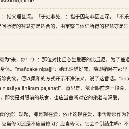
suttavaṇṇanā）
于深」：指义理甚深。「于处非处」：指于因与非因甚深。「不
提问所得的智慧亦是适合的，由审察与体证所得的智慧亦是适
ṃ”（意为“来，你！”）：那位对比丘心生爱著的比丘尼，为了差遣他
住身体。“mañcake nipajji”：她迅速铺好床，随即躺卧在那里
贪欲，便以柔和的方式开示不净法义，说了这番话。“āhāras
 nissāya āhāraṃ pajahati”：意思是，依止眼前这
而，即使是对眼前的段食，也应当舍断对它的染着与渴爱。
段食的爱）现起，即是现在爱；依止这现在爱，来舍断那作为
。应当修习还是不应当修习？应当修习。它会牵引结生吗？不