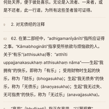
何处天界，便于彼处喜乐。无论是入流者、一来者，或
是不还者，此一行道，为所有这些圣者皆可证得。
2. 对无债经的注释
9
62. 在第二部经中，“adhigamanīyānīti”指所应证得
62
之事。“Kāmabhogināti”指享受所依欲与烦恼欲的人。
关于“有乐”(atthisukha)等：“atthīti
uppajjanakasukhaṃ atthisukhaṃ nāma”——生起“我
拥有”的快乐，即称为「有乐」；受用财物时生起的快
乐，称为「财乐」(bhogasukha)；生起“我无债务”的快
乐，称为「无债乐」(ānaṇyasukha)；生起“我无过失、
无可指责”的快乐，称为「无过乐」(anavajjasukha)。
“享用”（bhuñjanti）指正在享用。“以慧观察”