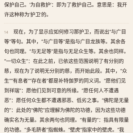
保护自己。‘为自救护’：即为了救护自己。意思是：我开
许这种称为‘护卫’的。
现在，为了显示应如何修习那护卫，而说出“与广目
14
等”等句。其中，“与广目等”是指与广目龙族等。其余各
句也同理。“与无足等”是指与无足众生等。其余也同样。
“一切众生”：在此之前，已依这些范围说明了有分别的
慈，现在为了说明无分别的慈，而开始此段。其中，“众
生”“有息者”“存在者”都是补特伽罗的同义词。“愿他们见
到祥瑞”：愿他们见到可意的所缘。“愿任何人不遭遇
恶”：愿任何众生都不遭遇邪恶、低劣之事。“佛陀是无量
的”：此处的“佛陀”应理解为佛陀的功德，因为这些功德
确实名为无量。其余两句也同理。“有量的”：指具有限量
的功德。“多毛脐者”指蜘蛛。“壁虎”指家中的壁虎。“我