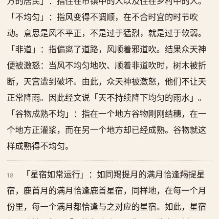
方的居民」：指住在市镇中的人以及住在乡村中的人。
「不均匀」：指风变得不调顺，在不合时宜的时节吹
动。意思是风不平正，不是过于猛烈，就是过于软弱。
「非道」：指偏离了道路，风顺着邪道吹。结果众天神
便被激怒：当风不均匀地吹、顺着非道吹时，树木被折
断，天宫遭到破坏。由此，众天神被激怒，他们不让天
正常降雨。因此经文说「天不持续降下均匀的雨水」。
「谷物成熟不均」：指在一个地方谷物刚刚结穗，在一
个地方正灌浆，而在另一个地方却已经成熟。谷物就这
样成熟得不均匀。
「星宿如常运行」：如同羯提月的满月恰逢羯提星
18
宿，鹿首月的满月恰逢鹿首星宿，同样地，在每一个月
份里，每一个满月都恰逢与之对应的星宿。如此，星宿