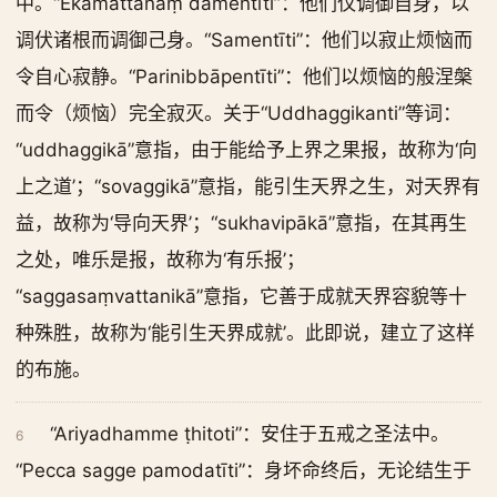
中。“Ekamattānaṃ damentīti”：他们仅调御自身，以
调伏诸根而调御己身。“Samentīti”：他们以寂止烦恼而
令自心寂静。“Parinibbāpentīti”：他们以烦恼的般涅槃
而令（烦恼）完全寂灭。关于“Uddhaggikanti”等词：
“uddhaggikā”意指，由于能给予上界之果报，故称为‘向
上之道’；“sovaggikā”意指，能引生天界之生，对天界有
益，故称为‘导向天界’；“sukhavipākā”意指，在其再生
之处，唯乐是报，故称为‘有乐报’；
“saggasaṃvattanikā”意指，它善于成就天界容貌等十
种殊胜，故称为‘能引生天界成就’。此即说，建立了这样
的布施。
“Ariyadhamme ṭhitoti”：安住于五戒之圣法中。
6
“Pecca sagge pamodatīti”：身坏命终后，无论结生于