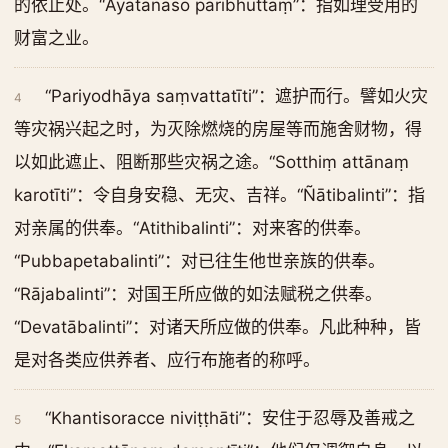
的依止处。“Āyatanaso paribhuttaṃ”：指如理受用的
财富之业。
“Pariyodhāya saṃvattatīti”：遮护而行。譬如火灾
4
等灾祸兴起之时，为灭除燃烧的房屋等而施舍财物，得
以如此遮止、阻断那些灾祸之途。“Sotthiṃ attānaṃ
karotīti”：令自身安稳、无灾、吉祥。“Ñātibalinti”：指
对亲属的供奉。“Atithibalinti”：对来客的供奉。
“Pubbapetabalinti”：对已往生他世亲族的供奉。
“Rājabalinti”：对国王所应做的如法赋税之供奉。
“Devatābalinti”：对诸天所应做的供奉。凡此种种，皆
是对各类应供养者、应行布施者的称呼。
“Khantisoracce niviṭṭhāti”：安住于忍辱及善戒之
5