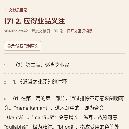
← 文献总目录
(7) 2. 应得业品义注
s0402a.att42 · 静态文献页 · 30 段 ·
打开交互阅读器
显示/隐藏巴利原文
（7）第二品：适当之业品
1
1. 《适当之业经》的注释
2
61. 在第二篇的第一部分，通过排除不可意来阐明可
61
意。“mane kamanti”：进入意中的，即为合意
（kantā）。“manāpā”：令意增长、滋养，故称可意。
“dullabhā”：极为难得。“bhogā”：指应受用的色等外