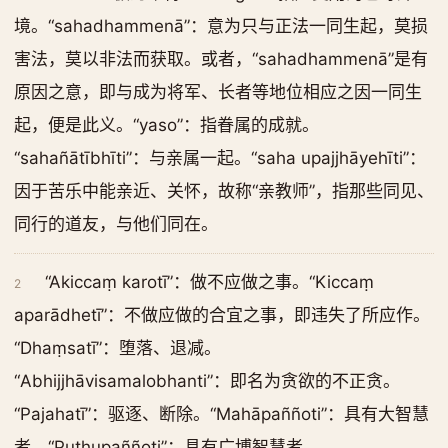
境。“sahadhammenā”：意为只与正法一同生起，莫损
害法，莫以非法而获取。或者，“sahadhammenā”是有
原因之意，即与成为将军、长者等地位相应之因一同生
起，便是此义。“yaso”：指眷属的成就。
“sahañātībhīti”：与亲属一起。“saha upajjhāyehīti”：
因于苦乐中能亲近、关怀，故称“亲教师”，指那些同见、
同行的道友，与他们同在。
“Akiccaṃ karotī”：做不应做之事。“Kiccaṃ
2
aparādhetī”：不做应做的合宜之事，即违失了所应作。
“Dhaṃsatī”：堕落、退减。
“Abhijjhāvisamalobhanti”：即名为贪欲的不正贪。
“Pajahatī”：驱逐、断除。“Mahāpaññoti”：具有大智慧
者。“Puthupaññoti”：具有广博智慧者。