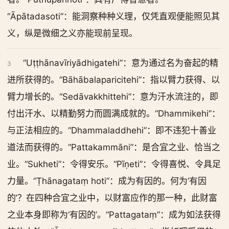
“Āpātadasoti”：能洞察种种义理，仅凭直观便能照见其
义，纵是微细之义亦能现前呈现。
“Uṭṭhānavīriyādhigatehi”：意为通过名为奋起的精
3
进所获得的。“Bāhābalaparicitehi”：指以臂力获得、以
臂力增长的。“Sedāvakkhittehi”：意为汗水流注的，即
付出汗水、以精勤努力而圆满成就的。“Dhammikehi”：
与正法相应的。“Dhammaladdhehi”：即不违犯十善业
道法而获得的。“Pattakammāni”：是合宜之业、恰当之
业。“Sukheti”：令得安乐。“Pīṇeti”：令得喜悦、令具足
力量。“Ṭhānagataṃ hoti”：成为有因的。何为‘有因
的’？在四种合宜之业中，以财富应作的那一种，此财富
之业本身即称为‘有因的’。“Pattagataṃ”：成为如法获得