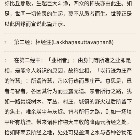
弥比丘那般，生起巨大斗诤，四众的怖畏亦由此生。如
是，世间一切怖畏的生起，莫不从愚者而生。世尊正是
以此因缘而宣说此篇开示。
第二经：相经注(Lakkhaṇasuttavaṇṇanā)
7
在第二经中：「业相者」：由身门等所造之业即是
2
相，是能令人辨识的原因，故称业相。「以行迹为庄严
的智慧」：所谓智慧，乃以行迹而显庄严。意思是，愚
者与智者，各因其行为而显露无遗。愚者所行之路，犹
如一路焚烧树木、草丛、村庄、城镇的野火过后所留下
的焦土，唯余炭尘与灰烬。智者所行之路，则如一场填
平所有坑洼、带来诸种作物大丰收的降雨云所经之处。
恰如降雨云所经之地，处处可见盈满之水与各种谷物花