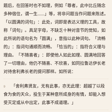
题后，在回答时也不如理，例如「尊者，此中比丘随念
多种宿住，谓一生……」等，将非问题当作问题来陈述。
「以圆满的词句」：此处，词即是表达义理的工具，故
称「词句」。具足字母，不缺乏十种对音节的觉知，如
此所说的语句名为「圆满」，意指以此种词句。「流畅
的」：指词句通顺而流畅。「恰当的」：指符合义理与
理由。「不随喜者」：即使他人如此如理、圆满地回答
了一切理由，他仍不随喜、不欣喜，如同拉鲁达伊长老
对待舍利弗长老的提问那样。如所说：
「舍利弗贤友，无有此事，亦无此理：超越了以段
9
食为食的天众，投生于某种意所成身的有情，却能入想
受灭定或从中出定，此事不成道理。」