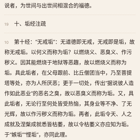
说者，为世间与出世间相混合的福德。
十、垢经注疏
19
第十经：“无戒垢”：无道德即无戒，无戒即是垢，故
10
称无戒垢。以何义而称为垢？以燃烧义、恶臭义、作污
秽义。因其能燃烧于地狱等恶趣，故以燃烧义而称为
垢。具此垢者，在父母跟前、比丘僧团当中，乃至菩提
塔等处，亦为人所厌恶；更于一切处，传出“据说彼人造
作如此恶业”的恶名之臭，故以恶臭义而称为垢。又，具
此垢者，无论行至何处皆受热恼，其身业等不净、了无
光辉，故以作污秽义而称为垢。再者，此垢令天、人之
成就及涅槃成就悉皆枯萎，故以令枯萎义亦应知为垢。
于“嫉垢”“悭垢”，亦同此理。