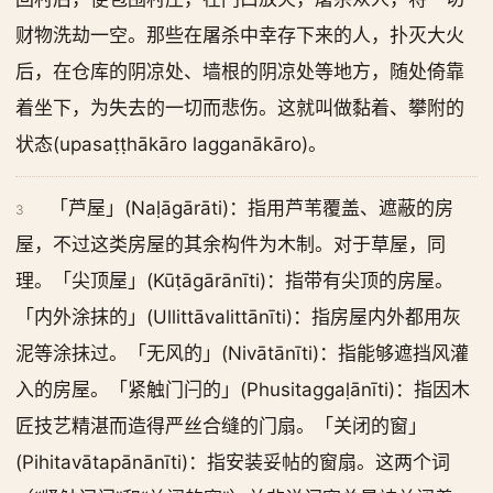
财物洗劫一空。那些在屠杀中幸存下来的人，扑灭大火
后，在仓库的阴凉处、墙根的阴凉处等地方，随处倚靠
着坐下，为失去的一切而悲伤。这就叫做黏着、攀附的
状态(upasaṭṭhākāro lagganākāro)。
「芦屋」(Naḷāgārāti)：指用芦苇覆盖、遮蔽的房
3
屋，不过这类房屋的其余构件为木制。对于草屋，同
理。「尖顶屋」(Kūṭāgārānīti)：指带有尖顶的房屋。
「内外涂抹的」(Ullittāvalittānīti)：指房屋内外都用灰
泥等涂抹过。「无风的」(Nivātānīti)：指能够遮挡风灌
入的房屋。「紧触门闩的」(Phusitaggaḷānīti)：指因木
匠技艺精湛而造得严丝合缝的门扇。「关闭的窗」
(Pihitavātapānānīti)：指安装妥帖的窗扇。这两个词