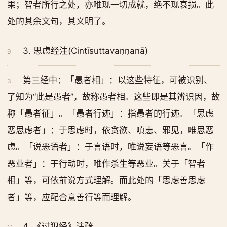
果；智者所行之处，亦唯现一切成就，绝不现衰损。此
处的其余文句，其义明了。
3. 思虑经注(Cintīsuttavaṇṇanā)
9
第三经中：「愚者相」：以这些特征，可被识别、
3
了知为“此是愚者”，故称愚者相。这些即是其辨识因，故
称「愚者征」。「愚者行迹」：指愚者的行迹。「思虑
恶思虑者」：于思虑时，依贪欲、嗔恚、邪见，唯思恶
虑。「说恶语者」：于言语时，唯说妄语等恶言。「作
恶业者」：于行动时，唯作杀生等恶业。关于「智者
相」等，可依前说方式理解。而此处的「思虑善思虑
者」等，应配合意善行等而理解。
4. 《过犯经》注疏