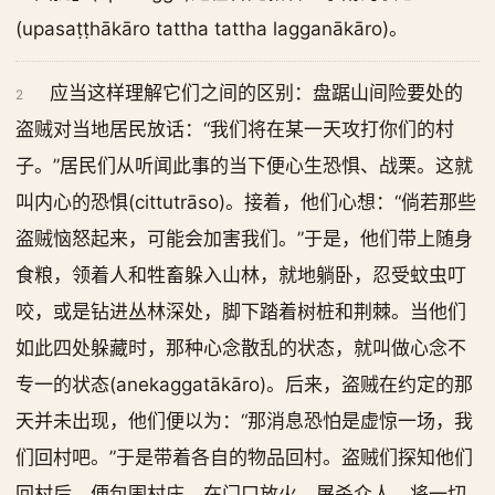
(upasaṭṭhākāro tattha tattha lagganākāro)。
应当这样理解它们之间的区别：盘踞山间险要处的
2
盗贼对当地居民放话：“我们将在某一天攻打你们的村
子。”居民们从听闻此事的当下便心生恐惧、战栗。这就
叫内心的恐惧(cittutrāso)。接着，他们心想：“倘若那些
盗贼恼怒起来，可能会加害我们。”于是，他们带上随身
食粮，领着人和牲畜躲入山林，就地躺卧，忍受蚊虫叮
咬，或是钻进丛林深处，脚下踏着树桩和荆棘。当他们
如此四处躲藏时，那种心念散乱的状态，就叫做心念不
专一的状态(anekaggatākāro)。后来，盗贼在约定的那
天并未出现，他们便以为：“那消息恐怕是虚惊一场，我
们回村吧。”于是带着各自的物品回村。盗贼们探知他们
回村后，便包围村庄，在门口放火，屠杀众人，将一切