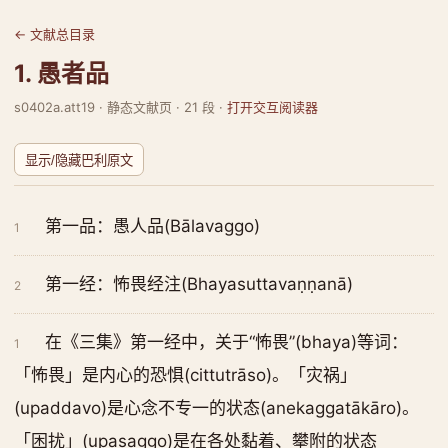
← 文献总目录
1. 愚者品
s0402a.att19 · 静态文献页 · 21 段 ·
打开交互阅读器
显示/隐藏巴利原文
第一品：愚人品(Bālavaggo)
1
第一经：怖畏经注(Bhayasuttavaṇṇanā)
2
在《三集》第一经中，关于“怖畏”(bhaya)等词：
1
「怖畏」是内心的恐惧(cittutrāso)。「灾祸」
(upaddavo)是心念不专一的状态(anekaggatākāro)。
「困扰」(upasaggo)是在各处黏着、攀附的状态