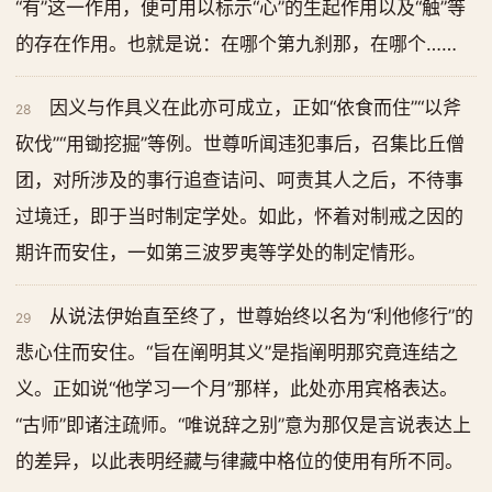
“有”这一作用，便可用以标示“心”的生起作用以及“触”等
的存在作用。也就是说：在哪个第九刹那，在哪个……
因义与作具义在此亦可成立，正如“依食而住”“以斧
28
砍伐”“用锄挖掘”等例。世尊听闻违犯事后，召集比丘僧
团，对所涉及的事行追查诘问、呵责其人之后，不待事
过境迁，即于当时制定学处。如此，怀着对制戒之因的
期许而安住，一如第三波罗夷等学处的制定情形。
从说法伊始直至终了，世尊始终以名为“利他修行”的
29
悲心住而安住。“旨在阐明其义”是指阐明那究竟连结之
义。正如说“他学习一个月”那样，此处亦用宾格表达。
“古师”即诸注疏师。“唯说辞之别”意为那仅是言说表达上
的差异，以此表明经藏与律藏中格位的使用有所不同。