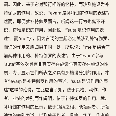
词。因此，基于它对那行相等的忆持，而涉及施设为补
特伽罗的作用，故说：“‘evaṃ’是补特伽罗作用的表述”。
然而，即便就补特伽罗而言，听闻这一行为也离不开
识，它唯是识的作用，因此说：“‘suta’是识作用的表
述”。而“me”字，因为言词的生起必定关涉到补特伽罗，
而识的作用又应归摄于同一处，所以说：“‘me’是结合了
前两种作用的、补特伽罗的表述”。由于“evaṃ”字与
“suta”字依次具有非真实存在施设与真实存在施设的性
质，为了显示它们所表之义具有那施设分别的作用，才
有“‘evaṃ’是补特伽罗作用的表述，‘suta’是识作用的表
述”这样的论说。在此应当了知，依于具格、动作、作
者、业处的差别而作阐明，依于补特伽罗的作用、境、
补特伽罗作用的显示，依于领纳之相、能领纳者、所领
纳境的差别表述，以及依于作者、具格、作用、作者的