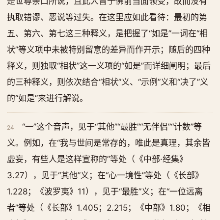
是世尊亲口所说，且此人曾于佛前当面领受，故而没有
执取错谬、恶说等过失。在这里应如此看待：最初的第
五、第六、第七这三种释义，是把握了“如是”一词在“相
状”等义项中未被特别留意的差异而作开示；随后的四种
释义，则独取“相状”这一义项的“如是”而详细阐明；最后
的三种释义，则依次结合“相状”义、“示例”义和“决了”义
的“如是”来进行解说。
“一”这个音声，见于“其他”“最胜”“无伴侣”“计数”等
24
义。例如，在“我与世间是常存的，唯此是真理，其余皆
虚妄，有些人是这样宣称的”等处（《中部·经集》
3.27），见于“其他”义；在“心一境性”等处（《长部》
1.228；《波罗夷》11），见于“最胜”义；在“一位远离
者”等处（《长部》1.405；2.215；《中部》1.80；《相