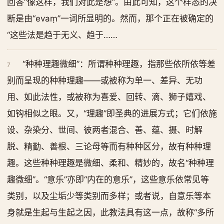
回答“像这样，我们对此是想”。由此可知，这个样态的决
断是由“evaṃ”一词所显明的。然而，那个正在被确定的
“这些法是趋于无义、趋于……
“种种理趣微细”：所谓种种理趣，指那些依所依等差
7
别而呈现的种种理趣——或被称为单一、差异、无功
用、如此法性，或被称为喜爱、回转、滴、狮子嬉戏、
如钩相似之眼。又，“理趣”即圣典的进展方式；它们依施
设、杂染分、世间、彼两者混合、善、蕴、摄、时解
脱、精勤、善根、三论母等而有种种区分，故有种种理
趣。这些种种理趣是微细、柔和、精妙的，故名“种种理
趣微细”。“意乐”亦即“内在的意乐”，这些意乐依常见等
类别，以及尘垢少等类别而多样；或者说，自意乐等本
身就是生起与生起之因，此教法具有这一点，故称“多所