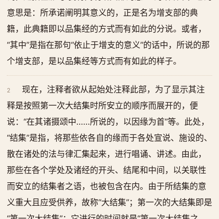
意思是：所承诺阐明其意义的，正是名为增支部的典
籍，此典籍即以品集经的方式而有如此的分说。或者，
“其中”是指在那句“依止于增支的意义”的话中，所说的那
个增支部，是以品集经等方式而有如此的样子。
现在，注释者欲从起始处注释此部，为了显示其注
2
释是按照第一次大结集时所安立的顺序而展开的，便
说：“在其诸摄颂中……所说的，以因缘为首”等。此处，
“结集”是指，将那些依各自的缘而于各处宣说、施设的、
散在诸处的法与律汇集起来，进行唱诵、讲述。由此，
那些在各个学处及诸经的开头、结尾和中间，以关联性
而安立的结集者之语，也被包含在内。由于所结集的意
义重大且应受供养，故称“大结集”；第一次的大结集即是
“第一次大结集”；它进行的时间就是“第一次大结集之