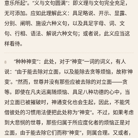
意乐所起”。“义与文句圆满”：即义理与文句完全充足，
无可添加。应如此理解此义：具足略说、开示、显露、
分别、阐明、施设六种义句，以及具足字母、词、文
句、行相、语法、解说六种文句；或者说，此义应当这
样看待。
“种种神变”：此处，对于“神变”一词的词义，有人
8
说：“由于能去除对立面，以及能除去贪等烦恼，故称‘神
变’。”然而，世尊并没有那些应被去除的对立面——贪
等。即使在凡夫远离随烦恼、具足八种功德的心中，当
对立面已被摧破时，神通变化也会生起，因此，不能凭
借彼处的习惯用法便把此处称为“神变”。不过，如果考虑
到大悲悯的世尊，那些归属于所应度化者的烦恼正是对
立面，由于能去除它们而称“神变”，则属合理。又或者，