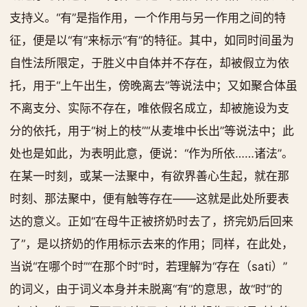
支持义。“有”是指作用，一个作用与另一作用之间的特
征，便是以“有”来标示“有”的特征。其中，如同时间虽为
自性法所限定，于胜义中自体并不存在，却被假立为依
托，用于“上午出生，傍晚离去”等说法中；又如聚合体虽
不离支分、实际不存在，唯依假名成立，却被施设为支
分的依托，用于“树上的枝”“从麦堆中长出”等说法中；此
处也是如此，为表明此意，便说：“作为所依……诸法”。
在某一时刻，或某一法聚中，有欲界善心生起，就在那
时刻、那法聚中，便有触等存在——这就是此处所要表
达的意义。正如“在母牛正被挤奶时去了，挤完奶后回来
了”，是以挤奶的作用标示去来的作用；同样，在此处，
当说“在哪个时”“在那个时”时，若理解为“存在（sati）”
的词义，由于词义本身并未脱离“有”的意思，故“时”的