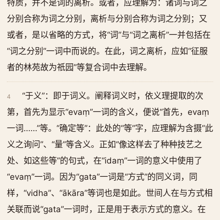
特质，并不是词的离析。或者，应理解为：诸词与词之
分别合称为词之分别，离析与分别合称为词之分别；又
或者，是以省略的方式，将“词”与“词之离析”一并包括在
“词之分别”一词中而说的。在此，词之离析，应如“征服
者的林苑故为祇园”等复合词中去理解。
“于义”：即于词义。阐释词义时，依义理提取的次
4
第，首先为显示“evaṃ”一词的含义，便说“首先，evaṃ
一词……”等。“确定等”：此处的“等”字，应理解为含摄“此
义之询问”、“量”等含义。正如“像这样去了种种技艺之
处、如这些等”的句式，在“idaṃ”一词的意义中使用了
“evaṃ”一词。因为“gata”一词是“方式”的同义词，同
样，“vidha”、“ākāra”等词也是如此。世间人在与方式相
关联而说“gata”一词时，正是用于表示方式的意义。在