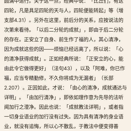
圆满中运行。关于这一点，经典中说：「比丘们，有这
四轮，凡是具足四轮的天与人，四轮便能转起」等（增
支部4.31）。另外在这里，前后分的关系，应按说法的
次第来看待。「以后二分轮的成就」，即由于后二分轮
的存在。正安立了自身、前生作了福的人，其心清净，
因为成就这些的因——烦恼已经远离了，所以说：「心
的清净获得成就」。正如经典所说：「正安立的心，能
由此令它做得更好」（法句43），以及「阿难，你已作
福，应当专精勤修，不久你将成为无漏者」（长部
2.207）。正因如此，才说：「由心的清净，成就通达与
详明」。「由加行清净」，即依如理作意为先导的法听
闻加行之澄净。因此也说：「成就教法详明」，或者指
一切身业语业的加行没有过失。因为具有清净的身业语
业，就没有追悔，所以心不散乱，于教法中便变得善