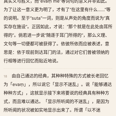
真实义与胜义，而“evaṃ me”等词句的意义并非如此。
为了让这一意义更为明了，才有了“在这里有什么……”等
的说明。至于“suta”一词，则是从声处的角度而说为“真
实存在施设”。正因如此，才说：“那个就是在此处由耳所
得的”。倘若进一步说“随逐于耳门所得的”，那么义理、
文句等一切便都可被获得了。依彼所依而应被表述，意
思是：依于现前到达耳门的法，通过对它们曾被领纳的
行相等进行回忆而贴近地说。
由自己通达的经典，其种种特殊的方式被长老回忆
18
为「evaṃ」，所以说它「显示不迷乱」。说「能够通达
种种方式」，这就显示接下来将要说的经典具有种种方
式，而且难以通达。「显示所听闻的不迷乱」，是因为
所听闻的状况被如实地显示出来了。所谓「以不迷