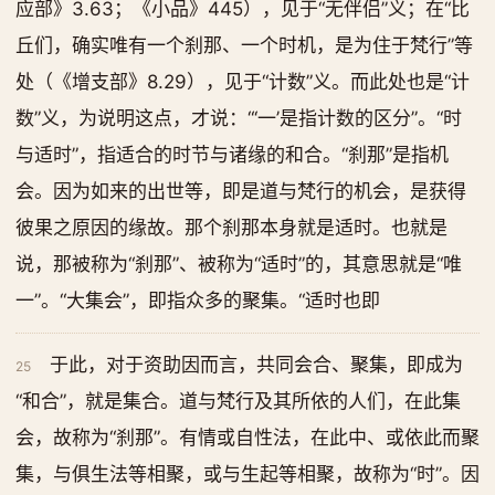
应部》3.63；《小品》445），见于“无伴侣”义；在“比
丘们，确实唯有一个刹那、一个时机，是为住于梵行”等
处（《增支部》8.29），见于“计数”义。而此处也是“计
数”义，为说明这点，才说：“‘一’是指计数的区分”。“时
与适时”，指适合的时节与诸缘的和合。“刹那”是指机
会。因为如来的出世等，即是道与梵行的机会，是获得
彼果之原因的缘故。那个刹那本身就是适时。也就是
说，那被称为“刹那”、被称为“适时”的，其意思就是“唯
一”。“大集会”，即指众多的聚集。“适时也即
于此，对于资助因而言，共同会合、聚集，即成为
25
“和合”，就是集合。道与梵行及其所依的人们，在此集
会，故称为“刹那”。有情或自性法，在此中、或依此而聚
集，与俱生法等相聚，或与生起等相聚，故称为“时”。因