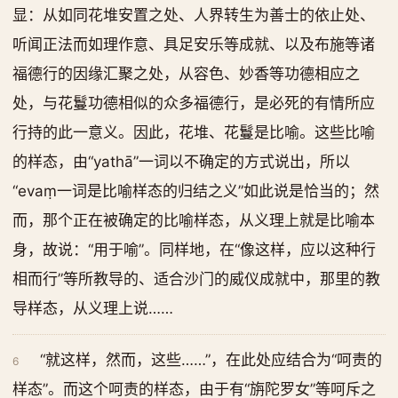
显：从如同花堆安置之处、人界转生为善士的依止处、
听闻正法而如理作意、具足安乐等成就、以及布施等诸
福德行的因缘汇聚之处，从容色、妙香等功德相应之
处，与花鬘功德相似的众多福德行，是必死的有情所应
行持的此一意义。因此，花堆、花鬘是比喻。这些比喻
的样态，由“yathā”一词以不确定的方式说出，所以
“evaṃ一词是比喻样态的归结之义”如此说是恰当的；然
而，那个正在被确定的比喻样态，从义理上就是比喻本
身，故说：“用于喻”。同样地，在“像这样，应以这种行
相而行”等所教导的、适合沙门的威仪成就中，那里的教
导样态，从义理上说……
“就这样，然而，这些……”，在此处应结合为“呵责的
6
样态”。而这个呵责的样态，由于有“旃陀罗女”等呵斥之