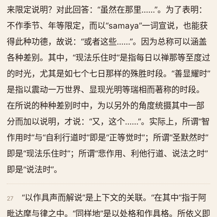
来限定说明？对此回答：“虽然在那里……”。为了表明：
不作季节、年等限定，而以“samaya”一词宣说，也能获
得此种功德，故说：“或者这些……”。因为总称可以涵盖
各种差别。其中，“现法乐住时”是指每日以禅那等至度过
的时光，尤其是如七个七日那样的殊胜时段。“善显耀时”
是指以震动一万世界、显现光明等瑞相而著称的时段。
在所说的种种差别时中，为以另外的角度统摄其中一部
分而加以说明，才说：“又，这个……”。实际上，所谓“智
作用时”与“自利行道时”即是“正等觉时”；所谓“圣默然时”
即是“现法乐住时”；所谓“悲作用、利他行道、说法之时”
即是“说法时”。
“以作具声而解说”是上下文的关联。“在其中”指于阿
27
毗达摩与律之中。“同样地”是以处格和作具格。所依义即