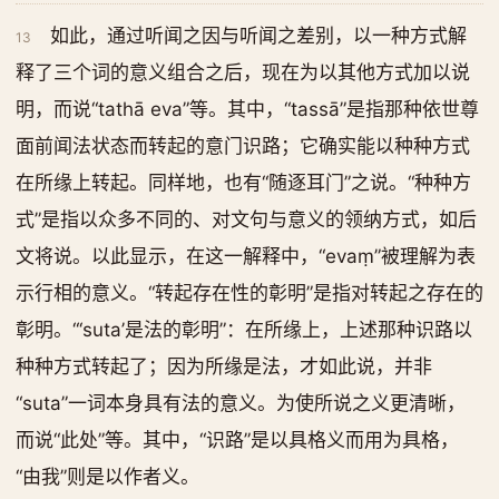
如此，通过听闻之因与听闻之差别，以一种方式解
13
释了三个词的意义组合之后，现在为以其他方式加以说
明，而说“tathā eva”等。其中，“tassā”是指那种依世尊
面前闻法状态而转起的意门识路；它确实能以种种方式
在所缘上转起。同样地，也有“随逐耳门”之说。“种种方
式”是指以众多不同的、对文句与意义的领纳方式，如后
文将说。以此显示，在这一解释中，“evaṃ”被理解为表
示行相的意义。“转起存在性的彰明”是指对转起之存在的
彰明。“‘suta’是法的彰明”：在所缘上，上述那种识路以
种种方式转起了；因为所缘是法，才如此说，并非
“suta”一词本身具有法的意义。为使所说之义更清晰，
而说“此处”等。其中，“识路”是以具格义而用为具格，
“由我”则是以作者义。