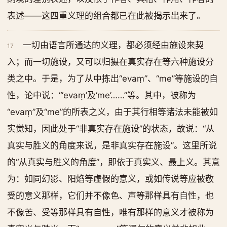
表述——这四重义理的组合都已在此被揭示出来了。
一切由语言所通达的义理，都必须经由施设来契
17
入；而一切施设，又可以归摄在真实存在等六种施设分
类之中。于是，为了从中拣出“evaṃ”、“me”等施设的自
性，论中说：“‘evaṃ’及‘me’……”等。其中，被称为
“evaṃ”及“me”的所表之义，由于其行相等诸法未能被如
实觉知，因此处于“非真实存在施设”的状态，故说：“从
真实与胜义的角度来说，是非真实存在施设”。这里所说
的“从真实与胜义的角度”，即依于真实义、最上义。其意
为：如同幻影、阳焰等虚假的意义，或如传说等应被敬
受的意义那样，它们并不像色、声等那样具有自性，也
不像苦、受等那样具有自性，唯有那样的意义才被称为