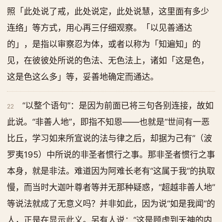
照「此处说了戒，此处说定，此处说慧，这里面有多少
连络」等方式，用心再三仔细观察。「以见善通达
的」，是指以审察忍为体，或者以称为「知遍知」的
见，在彼彼处所说的色法、无色法上，诸如「这是色，
这是色这么多」等，妥善地确定而通达。
“以整个语句”：是因为前面已将三句各别连接，故如
22
此说。“非善人地”，即指不知恩——也就是“世间有一恶
比丘，学习如来所宣说的法与律之后，却据为己有”（波
罗夷195）中所说的非圣者惯行之事。那非圣者惯行之事
本身，就是非法。难道因为阿难长老有“这属于我”的执取
慢，而当时大迦叶尊者等并无那种疑惑，“超越非善人地”
等说法就成了无意义吗？并非如此，因为说“如是我闻”的
人，正是在显示此义。另有人说：“这是顾虑到天神的内