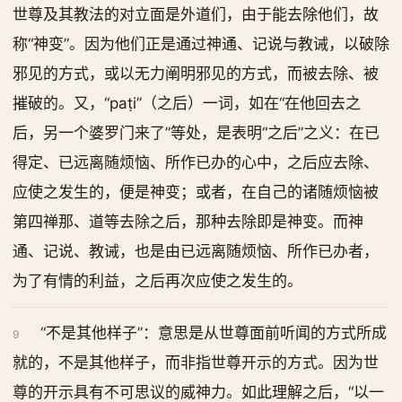
世尊及其教法的对立面是外道们，由于能去除他们，故
称“神变”。因为他们正是通过神通、记说与教诫，以破除
邪见的方式，或以无力阐明邪见的方式，而被去除、被
摧破的。又，“paṭi”（之后）一词，如在“在他回去之
后，另一个婆罗门来了”等处，是表明“之后”之义：在已
得定、已远离随烦恼、所作已办的心中，之后应去除、
应使之发生的，便是神变；或者，在自己的诸随烦恼被
第四禅那、道等去除之后，那种去除即是神变。而神
通、记说、教诫，也是由已远离随烦恼、所作已办者，
为了有情的利益，之后再次应使之发生的。
“不是其他样子”：意思是从世尊面前听闻的方式所成
9
就的，不是其他样子，而非指世尊开示的方式。因为世
尊的开示具有不可思议的威神力。如此理解之后，“以一