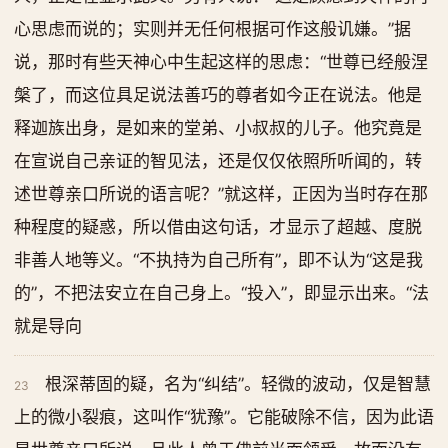
心思虑而说的；实则并无任何根据可作这般讥嫌。”据
说，那时有些天神心中生起这样的思虑：“世尊已经般涅
槃了，而这位具足说法善巧的尊者如今正在说法。他是
释迦族出身，是如来的堂弟、小叔叔的儿子。他究竟是
在宣说自己亲证的智见法，还是仅仅依照所听闻的，转
述世尊亲口所说的语言呢？”就这样，正因为当时存在那
种程度的疑惑，所以借由这句话，才显示了超越、度脱
非善人地等义。“不执持为自己所有”，即不认为“这是我
的”，不把法安立在自己身上。“投入”，即显示出来。“法
就是导向
根深蒂固的疑，名为“纠结”。轻微的波动，仅是智慧
23
上的微小裂痕，这叫作“犹豫”。它能破除不信，因为此语