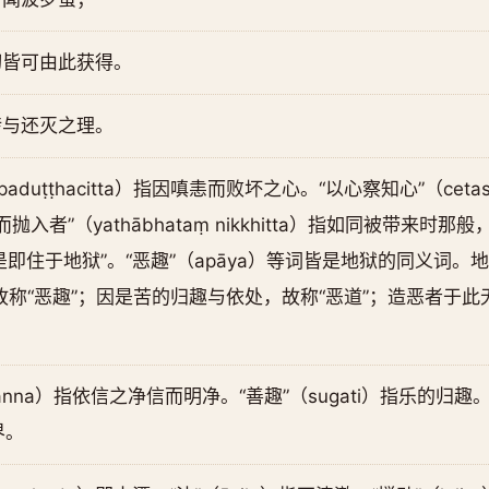
切皆可由此获得。
转与还灭之理。
duṭṭhacitta）指因嗔恚而败坏之心。“以心察知心”（cetasā
入者”（yathābhataṃ nikkhitta）指如同被带来时那
为“如是即住于地狱”。“恶趣”（apāya）等词皆是地狱的同义词
khā），故称“恶趣”；因是苦的归趣与依处，故称“恶道”；造恶者
nna）指依信之净信而明净。“善趣”（sugati）指乐的归趣。“天
界。