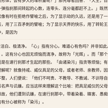
有形体，会有多大的堆积量呢？」那先尊者回答：「大王，百
一弹指刹那间转起的心数，连零头、连分毫都赶不上。」既然
就像有时在拒绝作譬喻之后，为了显示劫的久远，还是用了一
苦，用了三百矛刺的譬喻；为了显示天界的快乐，用了转轮王
中，是因为
为洁白、极清净。「心」指有分心。难道心有色吗？并非如此
」。这有分心也因无烦恼而清净，故称为「光辉」。而「那个
而是在速行刹那才生起的那些。「由诸染污」指贪等烦恼；有
理解呢？就像持戒、威仪具足的父母，或者老师、亲教师，因
不整，人们便说：「他们不呵责、不教导、不教诫、不训导自
恶名声与讥嫌。应当这样来理解这个比喻：把具足威仪的父母
缘故，他们遭到讥嫌，在速行刹那中，带着染着、瞋害、愚痴
的有分心被称为「染污」。