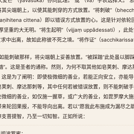
大麦芒”（yavasūka）亦同此理。“或”（vā）字表选择义。“邪向放
尖端朝上，以使其能刺穿的方式放置。“将刺破”（bhecch
paṇihitena cittena）即以错误方式放置的心。这是针对
厚坚重的大无明。“将生起明”（vijjaṃ uppādessati），
求中出离，故如此称彼不死之境。“将作证”（sacchikariss
指如能刺破那样，将尖端朝上妥善放置。“被踩踏”此处虽以脚踩
踏”。这是圣者的通称。然则，为何不取其他如皂荚刺、摩达
？这是为了阐明：即使极微细的善业，若能正向安立，亦能导
皂荚刺、摩达那刺等，其中任何若被错误放置，则不能刺破手
论微细的善业，如仅施一握草，或广大的善业，如毘罗摩大施
来轮回果报，不能导向出离。若以“愿我此布施成为漏尽之助
辟支菩提智，乃至一切知智。正如所说：
声闻波罗蜜；