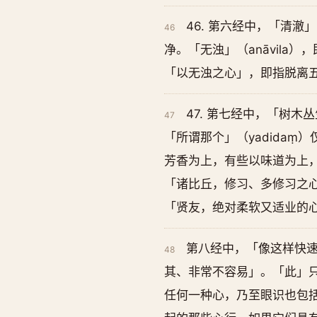
46. 第六经中，「清澈
46
净。「无浊」（anāvila
「以无浊之心」，即指脱离五盖
47. 第七经中，「树木
47
「所谓那个」（yadidaṃ
芳香为上，有些以味道为上，有
「诸比丘，修习、多修习之
「贤友，绝对柔软又适业的
第八经中，「像这样快
48
其、非常不容易」。「此」
任何一种心，乃至眼识也包