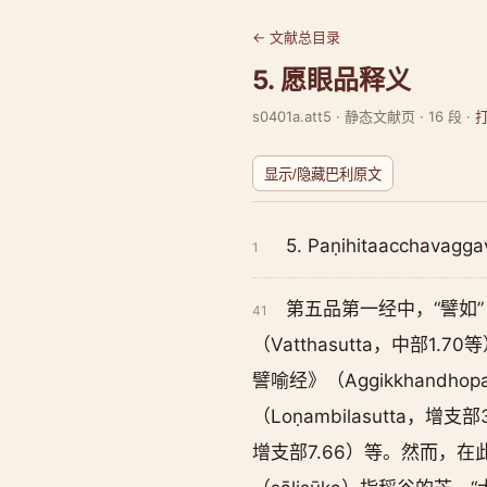
← 文献总目录
5. 愿眼品释义
s0401a.att5 · 静态文献页 · 16 段 ·
显示/隐藏巴利原文
5. Paṇihitaaccha
1
第五品第一经中，“譬如”
41
（Vatthasutta，中部1.
譬喻经》（Aggikkhand
（Loṇambilasutta，增支
增支部7.66）等。然而，