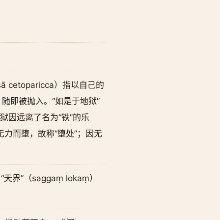
 cetoparicca）指以自己的
般，随即被抛入。“如是于地狱”
。地狱因远离了名为“铁”的乐
于此无力而堕，故称“堕处”；因无
界”（saggaṃ lokaṃ）