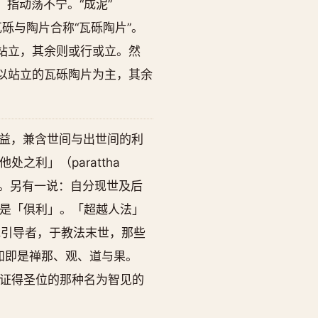
ta）指动荡不宁。“成泥”
”。瓦砾与陶片合称“瓦砾陶片”。
片只是站立，其余则或行或立。然
以站立的瓦砾陶片为主，其余
法利益，兼含世间与出世间的利
利」（parattha
ha）。另有一说：自分现世及后
是「俱利」。「超越人法」
有其他引导者，于教法末世，那些
当知即是禅那、观、道与果。
、或能证得圣位的那种名为智见的