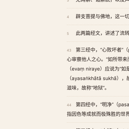
3
辟支菩提与佛地，这一
4
此两篇经文，讲述了流
5
第三经中，“心败坏者”（pa
43
心审察他人之心。“如所带来而抛
（evaṃ niraye）应说
（ayasaṅkhātā su
滋味，故称“地狱”。
第四经中，“明净”（pasa
44
指因色等成就而极殊胜的世