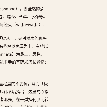
asanna），即全然的清
、水泡、螺壳、苔藓、水萍等。
aṭṭavivaṭṭa）。
意为「树丛」，是对树木的称呼。
性。有些树以色泽为上，有些以
ññatā）为最上、最胜。
达卡寺的普萨米塔长老说：
量程度的不变词，意为「极
斥此说后指出：这里的心指
者那先，在一弹指刹那间转