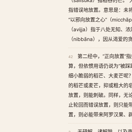
（sālisūka）指稻谷的芒。“
指错误地放置。意思是：未将其
“以邪向放置之心”（micchā
（avijja）指于八处无知、浓
（nibbāna），因从渴爱的贪
第二经中，“正向放置”
42
算，但依惯用语仍说为“被踩
细小脆弱的稻芒、大麦芒呢
的稻芒或麦芒，抑或粗大的
放置，则能刺破。同样，无
止轮回而错误放置，则只能带
置，则必能带来阿罗汉果、
无碍解、诸解脱，以及