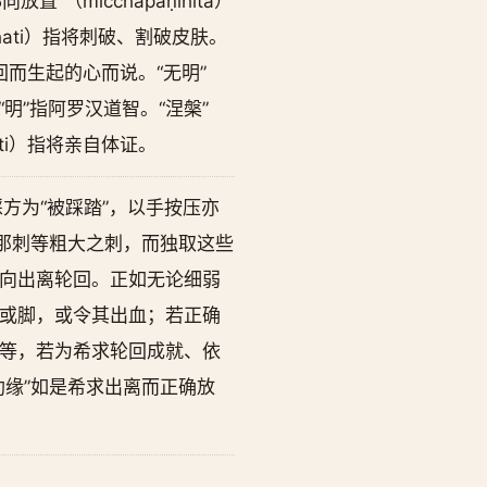
置”（micchāpaṇihita）
ati）指将刺破、割破皮肤。
依轮回而生起的心而说。“无明”
此处“明”指阿罗汉道智。“涅槃”
ati）指将亲自体证。
方为“被踩踏”，以手按压亦
那刺等粗大之刺，而独取这些
向出离轮回。正如无论细弱
或脚，或令其出血；若正确
等，若为希求轮回成就、依
缘”如是希求出离而正确放