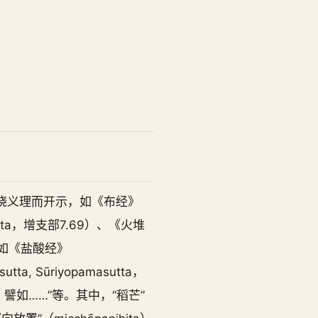
喻围绕义理而开示，如《布经》
utta，增支部7.69）、《火堆
示，如《盐酸经》
, Sūriyopamasutta，
譬如……”等。其中，“稻芒”