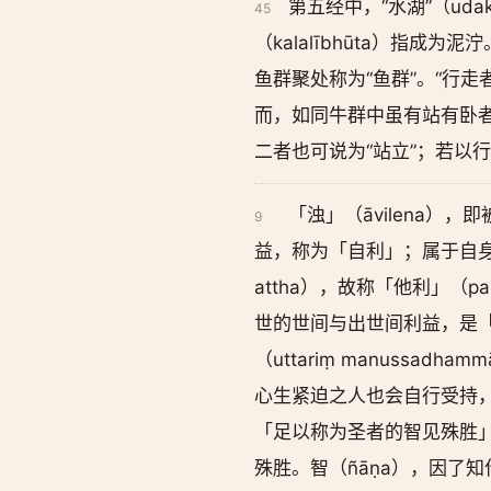
第五经中，“水湖”（udak
45
（kalalībhūta）指成为
鱼群聚处称为“鱼群”。“行走者与
而，如同牛群中虽有站有卧者
二者也可说为“站立”；若以
「浊」（āvilena）
9
益，称为「自利」；属于自身
attha），故称「他利」（p
世的世间与出世间利益，是
（uttariṃ manus
心生紧迫之人也会自行受持，
「足以称为圣者的智见殊胜」（a
殊胜。智（ñāṇa），因了