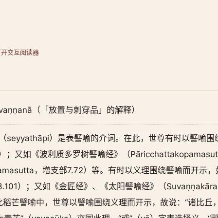
打开交互阅读器
vaggavaṇṇanā（「放置与刺穿品」的解释）
（seyyathāpi）是表譬喻的介词。在此，世尊有时以譬
70等）；又如《波利质多罗树譬喻经》（Pāricchattakopamas
hopamasutta，增支部7.72）等。有时以义理围绕譬喻而开
部3.101）；又如《金匠经》、《太阳譬喻经》（Suvaṇṇakārasutta
在此稻芒譬喻中，世尊以譬喻围绕义理而开示，故说：“诸比丘，