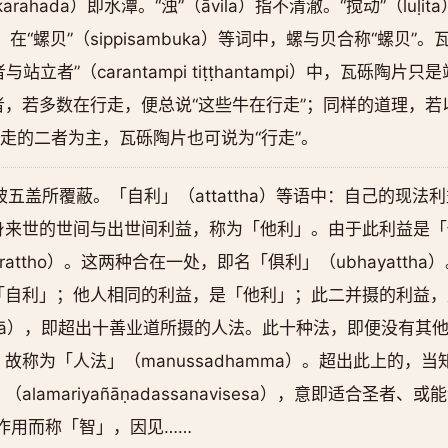
arahada）即水潭。“浊”（āvila）指不清澈。“搅动”（luḷi
泥泞。在“螺贝”（sippisambuka）等词中，螺与贝合称“螺贝
站立者”（carantampi tiṭṭhantampi）中，瓦砾陶
，若多数在行走，便总说“这些牛在行走”；同样的道理，若
行走的二者为主，瓦砾陶片也可说为“行走”。
，即被五盖所覆蔽。「自利」（attattha）等语中：自己的现
来世的世间与出世间利益，称为「他利」。由于此利益是「他处之
arattho）。这两种合在一处，即名「俱利」（ubhayatt
「自利」；他人相同的利益，是「他利」；此二并摄的利益，
sadhammā），即超出十善业道所摄的人法。此十种法，即便没
故称为「人法」（manussadhamma）。超出此上的，
lamariyañāṇadassanavisesa），意即适合圣者
知作用而称「智」，因见……