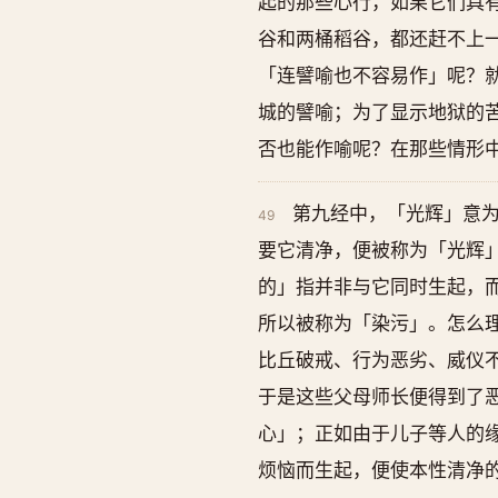
起的那些心行，如果它们具
谷和两桶稻谷，都还赶不上
「连譬喻也不容易作」呢？
城的譬喻；为了显示地狱的
否也能作喻呢？在那些情形
第九经中，「光辉」意
49
要它清净，便被称为「光辉
的」指并非与它同时生起，
所以被称为「染污」。怎么
比丘破戒、行为恶劣、威仪
于是这些父母师长便得到了
心」；正如由于儿子等人的
烦恼而生起，便使本性清净