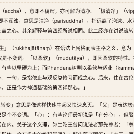
」（accha），意即不稠密，亦可解为清净。「极清净」（vipp
），即不浑浊，意思是清净（parisuddha），指远离了泡沫
之心。其余解释与第四经所说相同。此二经亦在讲说流转与还灭（v
丛生」（rukkhajātānaṃ）在语法上属格而表主格之义，
）仅是不变词。「以柔软」（mudutāya），即因柔软的特
些以坚硬为上；而Phandana树则以柔软与适业（kamma
心」一句，是指依止与观反复修习而成之心。后来，住在古伦
心，正是作为神通基础的第四禅那心。」
速转变」意思是像这样快速生起又快速息灭。「又」是表达极
只是个不变词。「心」：有些论师最初说是「有分心」，但驳
括在内。关于这个义理，弥兰陀王曾问说法者那先尊者：「尊