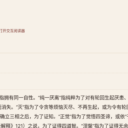
打开交互阅读器
”指拥有同一自性。“纯一厌离”指纯粹为了对有轮回生起厌患、
消失。“灭”指为了令贪等烦恼灭尽、不再生起，或为令有轮回
等确立三相之后，为了证知。“正觉”指为了觉悟四圣谛，或依“
经解释》121）之说，为了证得四道智。“涅槃”指为了证得无