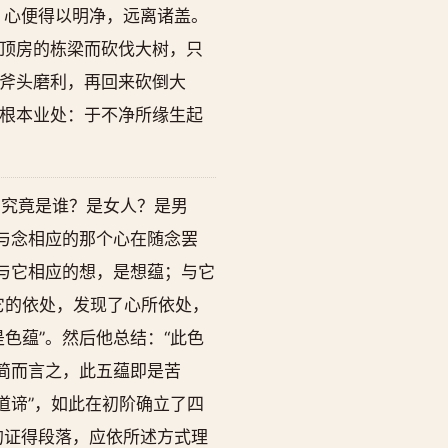
，心便得以明净，远离诸盖。
顶房的栋梁而砍伐大树，只
斧头磨利，再回来砍倒大
根本业处：于不净所缘生起
，究竟是谁？是女人？是男
与念相应的那个心在随念罢
与它相应的想，是想蕴；与它
它的依处，发现了心所依处，
色蕴”。然后他总结：“此色
简而言之，此五蕴即是苦
道谛”，如此在初阶确立了四
的证得段落，应依所述方式理