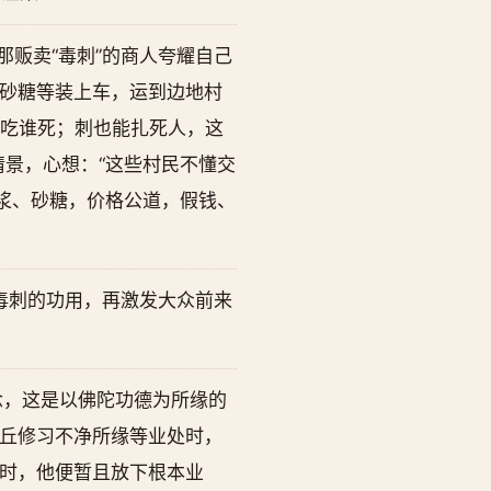
贩卖“毒刺”的商人夸耀自己
砂糖等装上车，运到边地村
谁吃谁死；刺也能扎死人，这
景，心想：“这些村民不懂交
浆、砂糖，价格公道，假钱、
毒刺的功用，再激发大众前来
念，这是以佛陀功德为所缘的
丘修习不净所缘等业处时，
时，他便暂且放下根本业