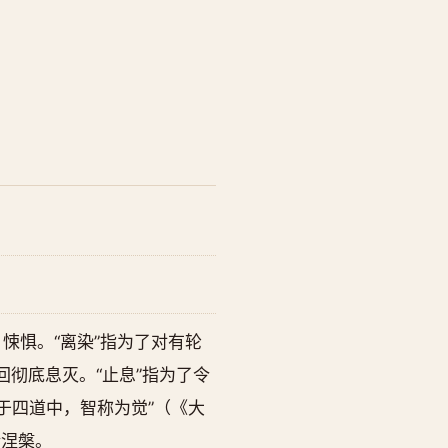
悚惧。“离染”指为了对有轮
彻底息灭。“止息”指为了令
于四道中，智称为觉”（《大
余涅槃。