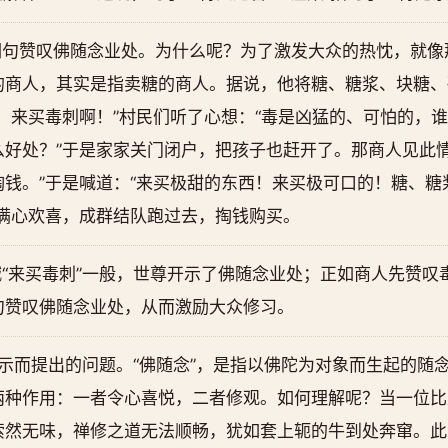
句赞叹佛随念业处。为什么呢？为了激发大众的热忱，就像那
的商人，其实是指卖糖的商人。据说，他将糖、糖浆、块糖、
！来买毒刺啊！”村民们听了心想：“毒是凶猛的、可怕的，
好处？”于是家家关门闭户，把孩子也赶开了。那商人见此情
钱。”于是喊道：“来买极甜的东西！来买极可口的！糖、糖
，满心欢喜，成群结队跑过去，掏钱购买。
“来买毒刺”一般，世尊开示了佛随念业处；正如商人先赞叹
句赞叹佛随念业处，从而激励大众修习。
开示而提出的问题。“佛随念”，是指以佛陀为对象而生起的随
两种作用：一者令心喜悦，二者修观。如何理解呢？当一位比
索然无味，禅修之道无法顺畅，犹如套上轭的牛到处奔窜。此