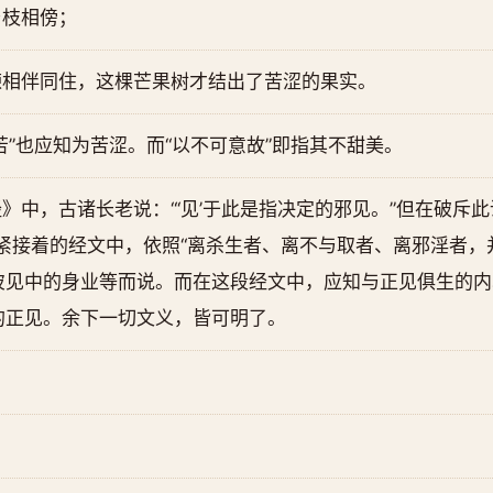
与枝相傍；
楝相伴同住，这棵芒果树才结出了苦涩的果实。
苦”也应知为苦涩。而“以不可意故”即指其不甜美。
》中，古诸长老说：“‘见’于此是指决定的邪见。”但在破斥
紧接着的经文中，依照“离杀生者、离不与取者、离邪淫者，
见中的身业等而说。而在这段经文中，应知与正见俱生的内心
的正见。余下一切文义，皆可明了。