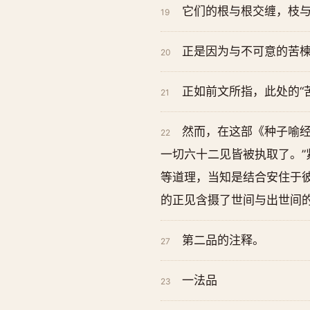
它们的根与根交缠，枝
19
正是因为与不可意的苦
20
正如前文所指，此处的“
21
然而，在这部《种子喻经
22
一切六十二见皆被执取了。”
等道理，当知是结合安住于彼
的正见含摄了世间与出世间
第二品的注释。
27
一法品
23