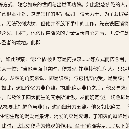
”等方式，随念如来的世间与出世间功德。如此随念佛陀的人
作意根本业处。这是怎样的呢？犹如一位大力士，为了获取尖
钝，无法砍倒大树，但他并不放下手中的工作，先去铁匠铺将
应含义。同样，他依仗佛随念的力量调伏自心之后，再次作意
入圣者的境地。此即
，如此观察：“那个依‘彼世尊是阿拉汉……’等方式而随念者
某一位？”当他全面审察时，便发现“并非其他任何人，只是
个心，从蕴的角度来说，即是识蕴；与它相应的受，是受蕴；
—如此，这四个名为非色蕴。”如此确定非色之后，他又寻求
，以及依于四大而生的其余所造色，从而确定“这一切色即是
从概要上把握色与非色，进而细分为五蕴。他又如此确立：“
“令它生起的渴爱是集谛，渴爱的灭是灭谛，了知灭的道路是
此时，此业处便称为修观的作用。至于“这确实是……”以下