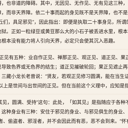
碍，也非道的障碍。其中，无因见、无作见、无有见这三种，
障，而非天界障。依二十事而起的身见既不是天界障，也不是
丘们，具足邪见”，因此指出：即便是执取二十事身见，所谓
地狱。正如一粒绿豆或黄豆那么大的小石子被丢进水里，根本
也根本没有能力将人引向天界，必定只会使其沉入恶趣。
的正见有五种：业自作正见、禅那正见、观正见、道正见、果
见导致色界或无色界的结生；道正见摧破轮回；果正见遮止再
，三藏小龙长老曾说：“贤友，若观正见修习圆满，能在当生
”以上是世间与出世间的正见。但在当前这个义理中，应知是
其见，圆满、受持”这句：此处，「如其见」是指随应于各种
。这种身业有三种：安住于邪见的身业、与邪见俱生的身业、
者、偷盗者、邪淫者，并不会因此而有恶，恶不会到来。”怀