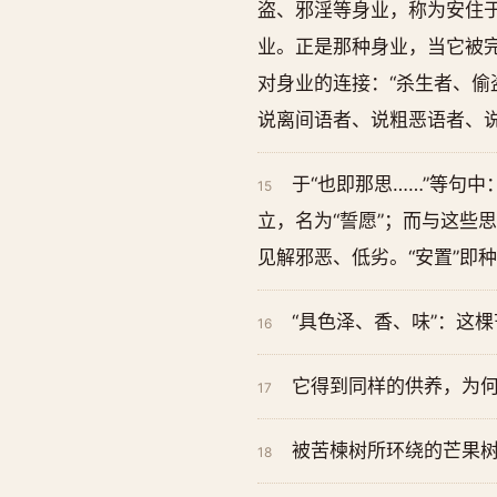
盗、邪淫等身业，称为安住
业。正是那种身业，当它被
对身业的连接：“杀生者、偷
说离间语者、说粗恶语者、
于“也即那思……”等句
15
立，名为“誓愿”；而与这些
见解邪恶、低劣。“安置”即
“具色泽、香、味”：这
16
它得到同样的供养，为
17
被苦楝树所环绕的芒果
18