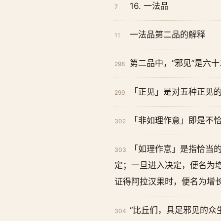
16. 一法品
7
一法品第二品的解释
11
第二品中，“邪见”是六
298
「正见」是对五种正见
299
「非如理作意」即是不
302
「如理作意」是指恰当
303
定；一旦进入决定，便名为
证得阿拉汉果时，便名为增
“比丘们，具足邪见的众
304