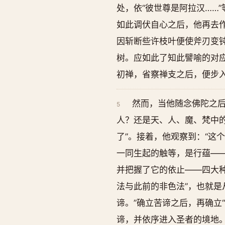
处，依“彼世尊是阿拉汉……
如此调伏自心之后，他再去
因斩断些许枝叶便使斧刃变
树。应如此了知此譬喻的对
初禅，省察禅支之后，便步
然而，当他随念佛陀之后
5
人？还是天、人、魔、梵中的
了”。接着，他观察到：“这
一同生起的触等，是行蕴—
并把握了它的依止——四大种
法与此前的非色法”，也就是
谛。”确立苦谛之后，再确立
谛，并依序进入圣者的境地。