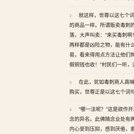
就这样，世尊以这七个词
2
的商品一样。所谓贩卖毒刺
落，大声叫卖：“来买毒刺啊
两样都是凶险之物，能有什么
易，看来得用点方法让他们掏
假铜钱也收！”村民们一听
在此，犹如毒刺商人高喊
3
购买，世尊正是以这七个词
“哪一法呢？”这是欲作
4
念的异名。此佛随念业处有
内心受到压抑，感到厌倦，