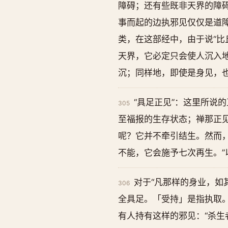
障碍；还有些既非天界的障
事而起的边执邪见仅仅是道
类，在这部经中，由于说“比
天界，它必定只会使人沉入
沉；同样地，即使是身见，
“具足正见”：这里所说
305
至福报的生存状态；禅那正
呢？它并不牵引结生。然而
不能，它会施予七次再生。
对于“凡那样的身业，如
306
全具足。「受持」是指执取
有人持有这样的邪见：“杀生