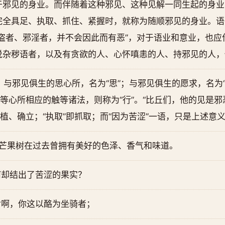
于邪见的身业。而伴随着这种邪见、这种见解一同生起的身业
完全具足、执取、抓住、紧握时，就称为随顺邪见的身业。语
盗者、邪淫者，并不会因此而有恶”，对于语业和意业，也应
说杂秽语者，以及有贪欲的人、心怀嗔恚的人、持邪见的人，
中：与邪见俱生的思心所，名为“思”；与邪见俱生的愿求，名为
思等心所相应的触等诸法，则称为“行”。“比丘们，他的见是邪
种植、确立；“执取”即抓取；而“因为苦涩”一语，只是上述意
棵芒果树在过去曾拥有美好的色泽、香气和味道。
何却结出了苦涩的果实？
树啊，你这以酪为坐骑者；