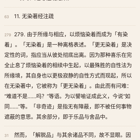
11. 无染著经注疏
63
279. 由于所缘与相应，以烦恼染着而成为「有染
279
着」。「无染着」是一种离格表述。「更无染着」是决
定性的词，指应当从彼处彻底出离。因为那种喜乐在完
全止息了烦恼染着的相续中生起，以最殊胜的自性法为
所缘境，其自身也以更极寂静的自性方式而现起，所以
在无染著中，它被称为「更无染着」。由此而有问难：
“难道不是……吗？”等语。为以譬喻证成此义，今说“如
同……”等。「非奇迹」是指无有障蔽，即不被任何事物
遮蔽的意思。其余部分，即于乐品与舍品中。
然而，「解脱品」与其余诸品不同，故不显眼。因
31