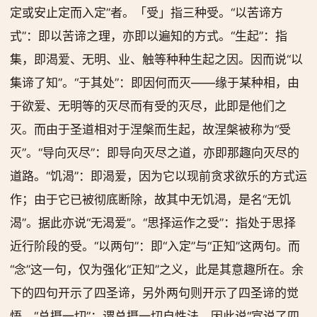
定或安止定而入定”者。「受」指三种受。“以苦谛方
式”：即以苦谛之理，亦即以遍知的方式。“生起”：指
集，即渴爱、无明、业、触等种种生起之因。因而说“以
集谛了知”。“于其处”：即因何而灭——缘于某种相，由
于欲爱、无明等的灭尽而有受的灭尽，此即是他们之
灭。而由于圣道相对于涅槃而生起，故涅槃被称为“受
灭”。“导向灭尽”：即导向灭尽之道，亦即那趣向灭尽的
道路。“饥渴”：即渴爱，因为它以现前贪求欲乐的方式运
作；由于它已被彻底断除，故其中无饥渴，是名“无饥
渴”。据此亦说“无渴爱”。“思择运作之受”：指处于思择
近行阶段的受。“以两句”：即“入定”与“正知”这两句。而
“念”这一句，仅为强化“正知”之义，此是其意趣所在。余
下的四句开示了四圣谛，另外两句则开示了四圣谛的觉
悟。“总摄一切”：谓总摄一切自性法。因此说“宣说了四