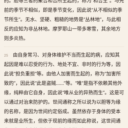
的。胆等三者的聚合和合所生起的，称为“和合生”。与先
前的季节不相似，即是季节变化，因此说“从不相似的季
节所生”。无水、坚硬、粗糙的地势是“丛林地”，与此相
反的应知为非丛林地。摩罗耶山一带多寒雪，其余地方
则多炎热。
由自身常习、对身体维护不当而生起的病，应知其
25
起因是难以忍受的行为、地处不宜、非时的行为等，因
此说“担负重担”等。由他人加害而生起的，称为“加害所
致的”，因此说“此是盗贼……”等。“唯”是指不依赖其他外
缘，纯粹由它自身，因此说“唯从业的异熟而生”。这是可
以通过对治来防护的。世间通称之所以说为以胆等为缘
的名称，是因为世间约定俗成。虽然依存于身体的受本
来就是业所生，但依于现前的缘而如此称说，这世间通