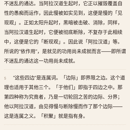
不迷乱的通达。当阿拉汉道生起时，它正以摧毁覆盖自
性的愚痴而运作，因此慢被如实见到，这便是慢的「见
现观」。正如太阳升起时，黑暗被击破、消除，同样，
当阿拉汉道生起时，它便被彻底断除，不复存于此相续
中，这便是它的「断现观」。因此说「阿拉汉道」等。
所说的“依作用”，是就见的功用尚未成就而言——即所谓
不迷乱的通达这一功用尚未成就。
“这些四边”是连属词。「边际」即界限之边。这个道
5
理也适用于其他三个。「于他们」即指于四边之中。那
第四种称为究竟者，乃是一切轮回之苦的边际、分界；
他以阿拉汉道，由见得慢与断除慢而作了那个边际——
这是连属之义。「积聚」就是指有身。