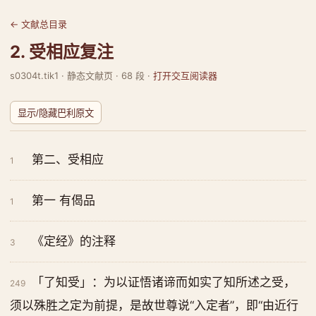
← 文献总目录
2. 受相应复注
s0304t.tik1 · 静态文献页 · 68 段 ·
打开交互阅读器
显示/隐藏巴利原文
第二、受相应
1
第一 有偈品
1
《定经》的注释
3
「了知受」：为以证悟诸谛而如实了知所述之受，
249
须以殊胜之定为前提，是故世尊说“入定者”，即“由近行