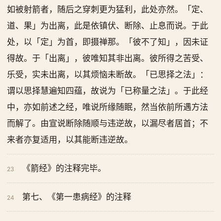
如被射箭者，随后之穿刺更为猛利，此处亦然。「定、
道、果」为出离，此是依镇伏、断除、止息而说。于此
处，以「定」为首，即摄禅那。「彼不了知」，因未证
得故。于「出离」，彼唯知其非出离。彼所得之苦受、
乐受，实未出离，以其烦恼未断故。「已思择之法」：
谓以思择慧遍知四蕴，故说为「已称量之法」。于此经
中，亦如前述之经，唯说所缘随眠，然当依前所遇方法
而解了。由宣说断除随顺与违逆故，以漏尽者居首；不
来者亦复适用，以其能断违逆故。
《箭经》的注释完毕。
23
第七、《第一患病经》的注释
24