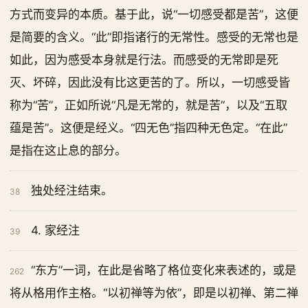
方式而变异的本质。基于此，说“一切感受都是苦”，这便
是简要的含义。“此”即指诸行的无常性。感受的无常也是
如此，因为感受本身就是行法。而感受的无常即是死
灭、坏碎，因此没有比这更苦的了。所以，一切感受皆
称为“苦”，正如所说“凡是无常的，就是苦”，以及“五取
蕴是苦”。这便是经义。“四无色”指四种无色定。“在此”
是指在这止息的部分。
独处经注结束。
38
4. 家经注
39
“东方”一词，在此是省略了格位变化来表述的，或是
262
将从格用作主格。“以初禅等为依”，即是以初禅、第二禅