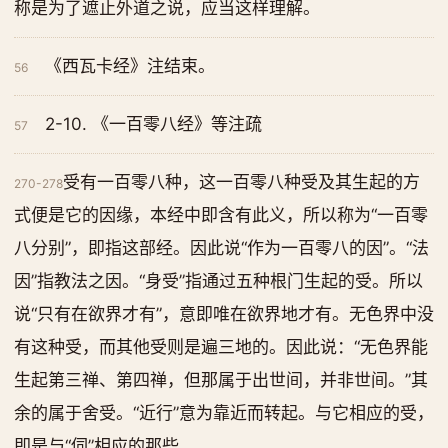
称是为了遮止外道之说，应当这样理解。
《西瓦卡经》注结束。
56
2-10. 《一百零八经》等注疏
57
受有一百零八种，这一百零八种受及其生起的方
270-278
式便是它的因缘，本经中即含有此义，所以称为“一百零
八分别”，即指这部经。因此说“作为一百零八的因”。“法
因”指教法之因。“身受”指通过五种根门生起的受。所以
说“只有在欲界才有”，意即唯在欲界地才有。无色界中没
有这种受，而其他受则是遍三地的。因此说：“无色界能
生起第三禅、第四禅，但那属于出世间，并非世间。”其
余的属于舍受。“近行”意为靠近而转起。与它相应的受，
即是与“伺”相应的那些。