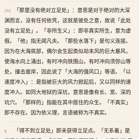
「那里没有绝对立足处」：意思是对于绝对的大深
252
渊而言，没有任何依凭，这就是彼处之意，故说「此处
没有立足处」。「非所生义」：即非真实所生，意为虚
假。「他」指无闻凡夫。「那些水落下」是句义连接。
因为在大海底部，偶尔会生起类似劫末风的巨大暴风，
使海水向上涌出，有时冲向铁围山，有时冲向须弥山等
处，撞击崖岸，因此说了「大海的强风口」等语。「以
速度冲入」：是指被巨大的风力掀起后，又以同样的速
度冲入。如同大地狱的深坑，意思是像有长、宽、深的
坑穴。「那样的」指能在其中居住的众生。「不真实」
即不存在。因为依义理，言语被称为不真实。
「得不到立足处」即未获得立足点。「无系着」是
8