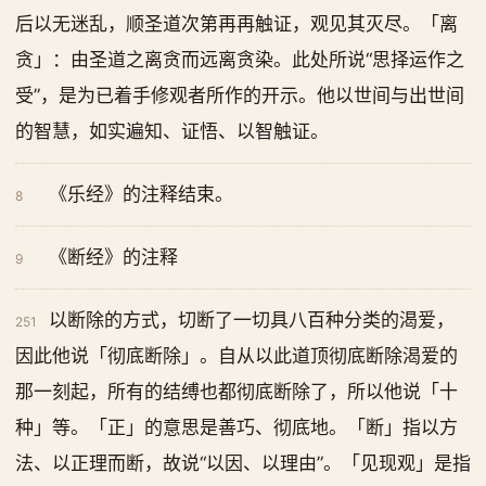
后以无迷乱，顺圣道次第再再触证，观见其灭尽。「离
贪」：由圣道之离贪而远离贪染。此处所说“思择运作之
受”，是为已着手修观者所作的开示。他以世间与出世间
的智慧，如实遍知、证悟、以智触证。
《乐经》的注释结束。
8
《断经》的注释
9
以断除的方式，切断了一切具八百种分类的渴爱，
251
因此他说「彻底断除」。自从以此道顶彻底断除渴爱的
那一刻起，所有的结缚也都彻底断除了，所以他说「十
种」等。「正」的意思是善巧、彻底地。「断」指以方
法、以正理而断，故说“以因、以理由”。「见现观」是指