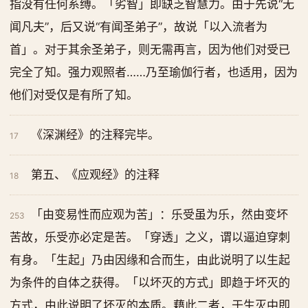
指没有任何系缚。「劣智」即缺乏智慧力。由于先说“无
闻凡夫”，后又说“有闻圣弟子”，故说「以入流者为
首」。对于其余圣弟子，则无需再言，因为他们对受已
完全了知。强力观照者……乃至瑜伽行者，也适用，因为
他们对受仅是有所了知。
《深渊经》的注释完毕。
17
第五、《应观经》的注释
18
「由变易性而应观为苦」：乐受虽为乐，然由变坏
253
苦故，乐受亦必定是苦。「穿透」之义，谓以逼迫穿刺
有身。「生起」乃由因缘和合而生，由此说明了以生起
为条件的自体之获得。「以坏灭的方式」即趋于坏灭的
方式，由此说明了坏灭的本质。藉此二者，于生灭中即