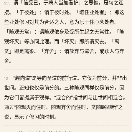
谓「信受已，于病人当加看护」之思惟，是句之连
255
接。「于彼处」：谓于彼时处。「堪任业处者」：即这
些业处修习对其为合适之人，意为乐于住心念处者。
「随观无常」：谓随观依身及受所生起之无常性。「随
观坏灭」等亦同此理。而「坏灭」即所谓灭去。「离
贪」即是离染。「弃舍」：谓放弃与遣舍，或跃入与弃
舍。
“趣向道”是导向圣道的前行道。它仅为前分，并非出
12
世间。正知也仅是前分的。三种随观同样仅是前分，因
为它们皆摄属于观禅。“混合的”指世间与出世间相混合。
通过“随观灭而住时、随观弃舍而住时，贪随眠即断”之
说，显示了修习的时刻。