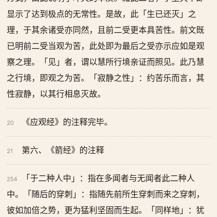
显示了达到极点的无常性。是故，此「生已还灭」之
理，于其余诸受亦同然，且前二受更本具苦性。前文既
已明前二受当观为苦，此处即为最后之受亦示应如是观
察之理。「见」者，谓以慧所行境亲证而照见。此乃慧
之行境，即观之为苦。「寂静之性」：约苦乐而言，其
性寂静，以其行相息灭故。
《应观经》的注释完毕。
20
第六、《箭经》的注释
21
「于二种人中」：指在多闻者与无闻者此二种人
254
中。「随后的穿刺」：指随先前所生穿刺而来之穿刺，
彼如加倍之势，更为猛利坚固而生起。「同样地」：犹