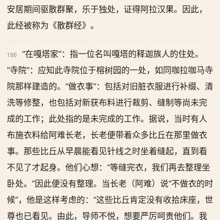
安居期间驱散群聚，乐于独处，证得阿拉汉果。因此，
此经被称为《散群经》。
“在嘎塔家”：指一位名叫嘎塔的释迦族人的住处。
186
“寺院”：应知此寺院位于榕树园的一处，如同咖拉咖马寺
院那样建造的。“做衣事”：包括对旧脏衣服进行补缀、清
洗等修整，也包括对新获布料进行裁剪、缝制等尚未完
成的工作；此处指的是未完成的工作。据说，当时有人
布施衣料给阿难长老，长老便带着众多比丘在那里做衣
事。那些比丘从早晨能看见针线之时坐着缝起，直到看
不见了才起身。他们心想：“等缝完衣，我们再去整理坐
卧处。”因此便没有整理。当长老（阿难）说“不做衣的时
候”，他是这样考虑的：“这些比丘肯定没有收拾床座，世
尊也已看见。由此，导师不悦，想要严厉呵责他们。我