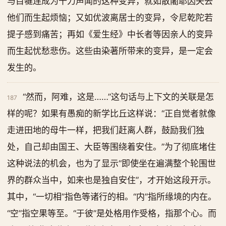
与目犍连成为十力声闻的这种变异，就如散闍耶因失去
他们而生起烦恼；又如优波离居士的变异，令尼乾陀若
提子感到痛苦；再如《爱生经》中长者等因亲人的变异
而生起忧愁悲伤。这些由染著所带来的变异，是一定会
发生的。
“然而，阿难，这是……”这句话与上下文的关联是怎
187
样的呢？如果有愚痴的新学比丘这样说：“正自觉者就像
走进田地的母牛一样，把我们赶离人群，鼓励我们独
处，自己却由国王、大臣等围绕着安住。”为了彻底堵住
这种说法的机会，也为了显示“即使坐在遍满整个轮围世
界的群众当中，如来也是独自安住”，才开始这段开示。
其中，“一切相”指色等诸行的相。“内”指所缘境的内在。
“空”指空果等至。“于彼”是处格用作受格，指那个心。而