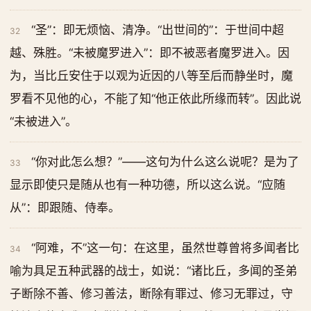
“圣”：即无烦恼、清净。“出世间的”：于世间中超
32
越、殊胜。“未被魔罗进入”：即不被恶者魔罗进入。因
为，当比丘安住于以观为近因的八等至后而静坐时，魔
罗看不见他的心，不能了知“他正依此所缘而转”。因此说
“未被进入”。
“你对此怎么想？”——这句为什么这么说呢？是为了
33
显示即使只是随从也有一种功德，所以这么说。“应随
从”：即跟随、侍奉。
“阿难，不”这一句：在这里，虽然世尊曾将多闻者比
34
喻为具足五种武器的战士，如说：“诸比丘，多闻的圣弟
子断除不善、修习善法，断除有罪过、修习无罪过，守