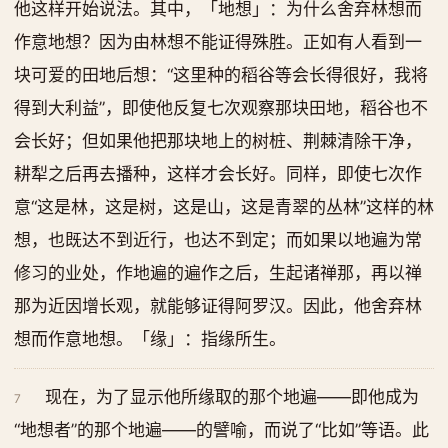
他这样开始说法。其中，「地想」：为什么舍弃林想而
作意地想？因为由林想不能证得殊胜。正如有人看到一
块可爱的田地后想：“这里种的稻谷等会长得很好，我将
得到大利益”，即使他反复七次观察那块田地，稻谷也不
会长好；但如果他把那块地上的树桩、荆棘清除干净，
耕犁之后再去播种，这样才会长好。同样，即使七次作
意“这是林，这是树，这是山，这是青翠的丛林”这样的林
想，也既达不到近行，也达不到定；而如果以地遍为常
修习的业处，作地遍的遍作之后，生起诸禅那，再以禅
那为近因增长观，就能够证得阿罗汉。因此，他舍弃林
想而作意地想。「缘」：指缘所生。
现在，为了显示他所缘取的那个地遍——即他成为
7
“地想者”的那个地遍——的譬喻，而说了“比如”等语。此