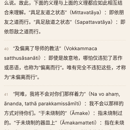
么说。故此，下面的义理与上面的义理都应如此相互结
合来理解。“具足友道之状态”（Mittavatāya）：即依朋
友之道而行。“具足敌道之状态”（Sapattavatāya）：即
依怨敌之道而行。
“及偏离了导师的教法”（Vokkammaca
40
satthusāsanāti）：即使是故意地，哪怕仅违犯了恶作
或恶语，也称为“偏离而行”。唯有完全不违犯这些，才称
为“未偏离而行”。
“阿难，我将不会对你们那样着力”（Na vo ahaṃ,
41
ānanda, tathā parakkamissāmīti）：我不会以那样的
方式对待你们。“于未烧制的”（Āmake）：指未烧制过
的。“于未烧制的器皿上”（Āmakamatteti）：指在未烧