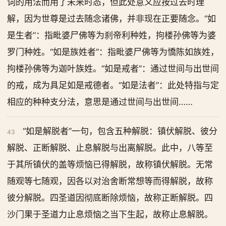
词的用法而用了未来时态，但此处意义应按过去时理
解，因为世尊是过去随念诸佛，并非现在正要随念。“如
是生者”：指毗婆尸佛等为刹帝利种姓，拘楼孙佛等为婆
罗门种姓。“如是族姓者”：指毗婆尸佛等为憍陈如族姓，
拘楼孙佛等为迦叶族姓。“如是戒者”：通过世间与出世间
的戒，成为具足如是戒德者。“如是法者”：此处特指与定
相应的种种支分法，意思是通过世间与出世间……
“如是解脱者”一句，包含五种解脱：镇伏解脱、彼分
43
解脱、正断解脱、止息解脱与出离解脱。此中，八等至
于其所镇伏的盖等烦恼已得解脱，故称镇伏解脱。无常
随观等七随观，因各以对治舍断常想等而得解脱，故称
彼分解脱。四圣道因彻底断除烦恼，故称正断解脱。四
沙门果于圣道力止息烦恼之当下生起，故称止息解脱。