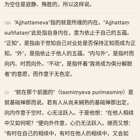
为空住是寂静、殊胜的，所以这样说。
“Ajjhattameva”指的就是所缘的内在。“Ajjhattaṃ
188
suññataṃ”此处指自身内在，意为依止于自己的五蕴。
“正知”，是指由于觉知自己对业处是否保持正知而成为正
知。“外”，是指依止于他人的五蕴。“内与外”，是指时而
向内、时而向外。“不动”，是指怀着“我将成为俱分解脱
者”的意愿，而作意于无色定。
“就在那个前面的”（tasmiṃyeva purimasmiṃ）是
23
就基础禅那而说。若有人从尚未娴熟的基础禅那出定，
向内作意于空时，心无法跃入。于是他想：“在他人相续
中又如何呢？”便向外作意，心仍无法跃入。继而又想：
“有时在自己的相续中，有时在他人的相续中，又会如