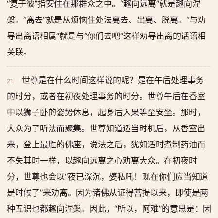
“复于彼”指安住在那群众之中。“趣向远离”就是趣向涅
槃。“离去”就是从烦恼住处法离去、出离、脱离。“与劝
导出离语相属”就是与“你们去吧”这样劝导出离的话语相
关联。
世尊是在什么时间这样说的呢？是在午后处理事务
21
的时分，或者在初夜处理事务的时分。世尊午后在香室
中以狮子卧的姿势休息，起身后入果等至安坐。那时，
大众为了听法而聚集。世尊知道适当时机后，从香室出
来，登上最胜的佛座，说法之后，犹如适时煮制药油而
不失其时一样，以趣向远离之心劝离大众。在初夜时
分，世尊也会以“夜已深沉，婆私吒！现在你们应当知道
是时候了”来劝离。因为诸佛从证得菩提以来，即使是两
种五识也都趣向涅槃。因此，“所以，阿难”的意思是：因