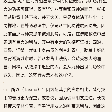
致堕落”呢？因为外道出家所得的利益微薄，其中没有重
大的功德可证得，仅有些许八等至和五神通而已。就如
同从驴背上跌下来，并无大苦，只是身体沾了些尘土；
同样地，在外道教法中，仅是从世间功德层面退失，因
此前面那两种灾患未被如此说。可是，在佛陀教法中出
家则有巨大的利益，其中有重大的功德可证得：四道、
四果、涅槃。就如出身高贵的刹帝利青年，骑着上好的
象背巡游城市时，若从象背上跌落，会遭受极大的痛
苦；同样，从教法中退堕的人，会从九种出世间功德中
退失。因此，这梵行灾患才被这样说。
所以（Tasmā）：因为与其余的灾患相比，梵行灾
196
患的苦报更为深重；或者说，因为偏离朋友之道，长夜
将带来无益与苦，而奉行朋友之道则带来利益，因此这