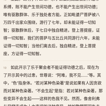
系缚，既不能产生世间功德，也不能产生出世间功德；
唯有驱散群体、乐于独处者方能。正如毗婆尸菩萨被八
万四千出家众围绕，游行了七年，却未能证得一切知
智；驱散群体后，于七日中独自精进，登上菩提座，证
得一切知智。我们的菩萨与五比丘共同游行六年，未能
证得一切知智；当他们离去后，独自精进，登上菩提
座，方证得一切知智。
如此开示了乐于聚会者不能证得功德之后，现在为
19
了开示其中的过患，世尊说：“阿难，我不见……”等。其
中，“色”指身体。“若对某种色染著”是说如果有人因贪欲
而对某种色染著。“不会生起”是指：若对某种色染著，那
些变异不会生起——这样的色我不见。然而，像舍利弗