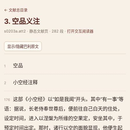
← 文献总目录
3. 空品义注
s0203a.att2 · 静态文献页 · 282 段 ·
打开交互阅读器
显示/隐藏巴利原文
空品
1
小空经注释
2
这部《小空经》以“如是我闻”开头。其中“有一事”等
176
语：据说，长老侍奉世尊后，便前往自己白天的住处，
设定时间，进入以涅槃为所缘的空果定，安坐其中，于
预定时间出定。那时，诸行以空的面貌显现，他便生起