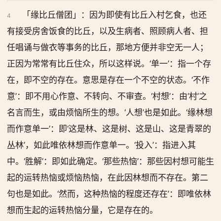
「缘比丘僧团」：因为即使有比丘入村乞食，也还
4
有接受房舍饭食的比丘，以及生病者、照顾病人者、担
任唱诵与做衣等事务的比丘，那地方便并非空无一人；
正因为常常有比丘住众，所以这样说。‘单一’：指一个存
在，即不空的存在。意思是存在一个不空的状态。‘不作
意’：即不用心作意、不转向、不审查。‘村想’：由‘村’之
名言而生，或由烦恼所生的想。‘人想’也是如此。‘缘林想
而作意单一’：即‘这是林、这是树、这是山、这是青翠的
丛林’，如此唯依林想而作意单一。‘投入’：指进入其
中。‘胜解’：即如此确定。‘那些热恼’：那些因村想可能生
起的运转热恼或烦恼热恼，在此因林想而不存在。第二
句也是如此。‘然而，这种热恼的程度还存在’：即唯依林
想而生起的运转热恼分量，它是存在的。