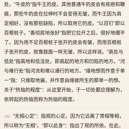
处，“牛皮的”指牛王的皮。其他普通牛的皮会有疮疤和鞭
痕，那些牛的皮在拉伸时不会变得无皱，而牛王因为具
足相好，没有那些缺陷，所以取用它的皮。“以百钉”即以
百根桩子。“善彻底地张好”指把它拉开之后，很好地绷平
了。因为用不足百根桩子张开的皮会有皱，而用百根桩
子张开的皮，就像鼓面一样无皱，所以这样说。“高处与
低处”指高地和低洼处，即高起的地方和凹陷的地方。“河
与难行处”指河流和难以通行的地方。“缘地想而作意于单
一”指：只缘取地遍，并作意由缘彼所生的那单一的想。
关于“热恼的程度”：从这里开始，于一切处都应理解为，
依转起的热恼而称为热恼的程度。
“无相心定”：指观的心定。因为它远离了常相等相，
182
所以称为“无相”。“即以此身”：指出了观的所依。在此，