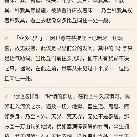
指床、凳、褥垫、枕头、席子、皮片、草敷具、叶敷
具、秆敷具等设施，被放置得床挨着床……乃至秆敷具挨
着秆敷具，看上去就像众多比丘同住一处一般。
「众多吗？」：因世尊在菩提座上已断尽一切烦
12
恼，故无疑惑；此仅是寻思前分的发问，其中的“吗”字只
是语气助词。当比丘们前往亲见时，便不再有犹豫不决
之事。据说，在此之前，世尊从未见过十个或十二位比
丘同住一处。
他便这样想：“所谓的群居，在轮回中久成惯习，犹
13
如汇入河流之水，遍及一切。地狱、畜生道、鬼趣、阿
修罗身，乃至人界、天界、梵天界，无处不是群居。那
方圆一万由旬的地狱，犹如塞满碎铜屑的竹筒，众生拥
挤，并无间隙；在有五种系缚、造作恶业之处，众生无