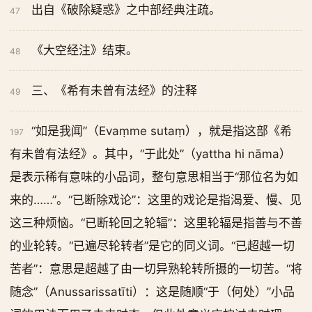
出自《破除疑惑》之中部经典注疏。
47
《大空经注》结束。
48
三、《希有未曾有法经》的注释
49
“如是我闻”（Evaṃme sutaṃ），就是指这部《希
197
有未曾有法经》。其中，“于此处”（yattha hi nāma）
是表示稀有意味的小品词，整句意思相当于“那位名为如
来的……”。“已断除戏论”：这里的戏论是指渴爱、慢、见
这三种烦恼。“已断轮回之轮辐”：这里轮辐是指善与不善
的业轮转。“已遍尽轮转者”是它的同义词。“已超越一切
苦者”：意思是超越了由一切异熟轮转所摄的一切苦。“将
随念”（Anussarissatīti）：这是随顺“于（何处）”小品