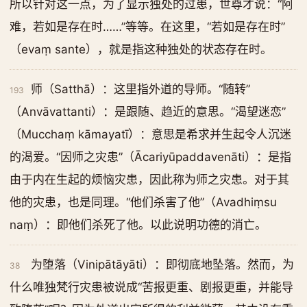
所以针对这一点，为了显示独处的过患，世尊才说：“阿
难，若如是存在时……”等等。在这里，“若如是存在时”
（evaṃ sante），就是指这种独处的状态存在时。
师（Satthā）：这里指外道的导师。“随转”
193
（Anvāvattanti）：是跟随、趋近的意思。“渴望迷恋”
（Mucchaṃ kāmayatī）：意思是希求并生起令人沉迷
的渴爱。“因师之灾患”（Ācariyūpaddavenāti）：是指
由于内在生起的烦恼灾患，因此称为师之灾患。对于其
他的灾患，也是同理。“他们杀害了他”（Avadhiṃsu
naṃ）：即他们杀死了他。以此说明功德的消亡。
为堕落（Vinipātāyāti）：即彻底地坠落。然而，为
38
什么唯独梵行灾患被说成“苦报更重、剧报更重，并能导