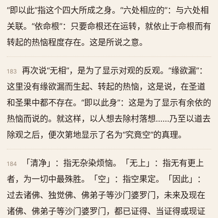
“即以此”指这个四大所成之身。“六处相应的”：与六处相
关联。“依命根”：只要命根还在运转，就依止于命根而有
转起的热恼程度存在。这是所说之意。
再次说“无相”，是为了显示对观的反观。“缘欲漏”：
183
这里没有缘欲漏而生起、转起的热恼，这是说，在圣道
和圣果中都不存在。“即以此身”：这是为了显示有余依的
热恼而说的。就这样，以人想去除村落想……乃至以道去
除观之后，便次第地显示了名为“究竟空”的真理。
「清净」：指无杂染烦恼。「无上」：指无有更上
184
者，为一切中最殊胜。「空」：指空果定。「因此」：
过去诸佛、独觉佛、佛弟子等沙门婆罗门，未来及现在
诸佛、佛弟子等沙门婆罗门，都已证得、当证得或现证