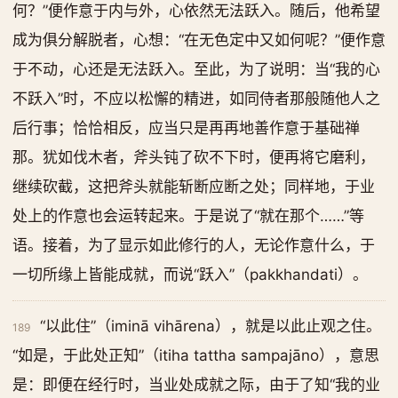
何？”便作意于内与外，心依然无法跃入。随后，他希望
成为俱分解脱者，心想：“在无色定中又如何呢？”便作意
于不动，心还是无法跃入。至此，为了说明：当“我的心
不跃入”时，不应以松懈的精进，如同侍者那般随他人之
后行事；恰恰相反，应当只是再再地善作意于基础禅
那。犹如伐木者，斧头钝了砍不下时，便再将它磨利，
继续砍截，这把斧头就能斩断应断之处；同样地，于业
处上的作意也会运转起来。于是说了“就在那个……”等
语。接着，为了显示如此修行的人，无论作意什么，于
一切所缘上皆能成就，而说“跃入”（pakkhandati）。
“以此住”（iminā vihārena），就是以此止观之住。
189
“如是，于此处正知”（itiha tattha sampajāno），意思
是：即便在经行时，当业处成就之际，由于了知“我的业