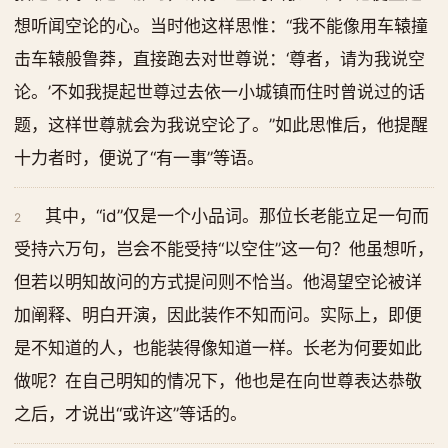
想听闻空论的心。当时他这样思惟：“我不能像用车辕撞
击车辕般鲁莽，直接跑去对世尊说：‘尊者，请为我说空
论。’不如我提起世尊过去依一小城镇而住时曾说过的话
题，这样世尊就会为我说空论了。”如此思惟后，他提醒
十力者时，便说了“有一事”等语。
其中，“id”仅是一个小品词。那位长老能立足一句而
2
受持六万句，岂会不能受持“以空住”这一句？他虽想听，
但若以明知故问的方式提问则不恰当。他渴望空论被详
加阐释、明白开演，因此装作不知而问。实际上，即便
是不知道的人，也能装得像知道一样。长老为何要如此
做呢？在自己明知的情况下，他也是在向世尊表达恭敬
之后，才说出“或许这”等话的。