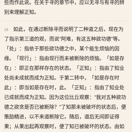
些而作此说。在关于寻的章节中，应以无寻与有寻的辨
别来理解正知。
如此，在通过断除寻而说明了二种道之后，现在为
28
了指示第三道的观，而说“阿难，有这五种欲功德”等。
「处」：指依于那些欲功德之中，某个能生烦恼的因
缘。「现行」：指由现行而未被断除的烦恼。「如是存
在」：即正在那样存在的状态。「正知」：指由了知业
处尚未成就而成为正知。于第二转中，「如是存在时
此」：即当如是存在时，此。「正知」：指由了知业处
已成就而成为正知。因为这位比丘观察：“我对五种欲功
德之欲贪是否已被断除？”了知那未被破坏的状态后，便
策励精进，以不来道断除它。随后，道后无间即证得
果；从果出起再观察时，便了知已被破坏的状态。由如