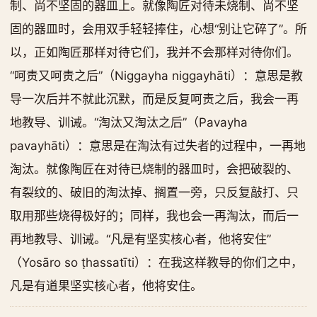
制、尚不坚固的器皿上。就像陶匠对待未烧制、尚不坚
固的器皿时，会用双手轻轻捧住，心想“别让它碎了”。所
以，正如陶匠那样对待它们，我并不会那样对待你们。
“呵责又呵责之后”（Niggayha niggayhāti）：意思是教
导一次后并不就此沉默，而是反复呵责之后，我会一再
地教导、训诫。“淘汰又淘汰之后”（Pavayha
pavayhāti）：意思是在淘汰有过失者的过程中，一再地
淘汰。就像陶匠在对待已烧制的器皿时，会把破裂的、
有裂纹的、破旧的淘汰掉、搁置一旁，只反复敲打、只
取用那些烧得极好的；同样，我也会一再淘汰，而后一
再地教导、训诫。“凡是有坚实核心者，他将安住”
（Yosāro so ṭhassatīti）：在我这样教导的你们之中，
凡是有道果坚实核心者，他将安住。