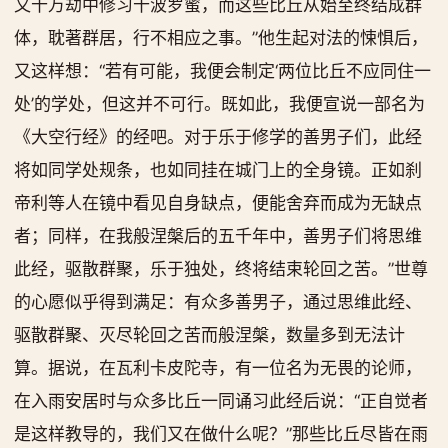
又十万劫中修习十波罗蜜，而这些比丘从始至终结成群
体，耽著群居，行不相应之事。”他生起对法的悚惧后，
又这样想：“若有可能，我便会制定‘两位比丘不应同住一
处’的学处，但这并不可行。既如此，我便宣说一部名为
《大空行经》的经吧。对于乐于修学的善男子们，此经
将如同学处规条，也如同挂在城门上的全身镜。正如刹
帝利等人在镜中看见自身缺点，便能舍弃而成为无缺点
者；同样，在我般涅槃后的五千年中，善男子们将思维
此经，驱散群聚，乐于独处，终将结束轮回之苦。”世尊
的心愿似乎得到满足：有众多善男子，通过思维此经、
驱散群聚、灭尽轮回之苦而般涅槃，数量多到无法计
算。据说，在瓦利卡皮陀寺，有一位名为无畏的论师，
在入雨安居时与众多比丘一同诵习此经后说：“正自觉者
是这样教导的，我们又在做什么呢？”那些比丘尽皆在雨