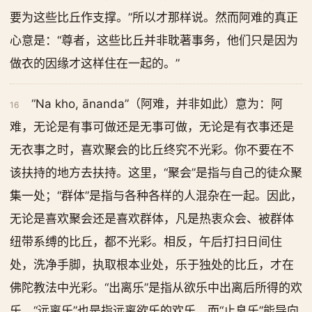
要为这些比丘作支撑。”所以才那样说。然而阿难的真正
心意是：“尊者，这些比丘并非耽著事务，他们只是因为
做衣的因缘才这样住在一起的。”
“Na kho, ānanda”（阿难，并非如此）意为：阿
16
难，无论是有事可做还是无事可做，无论是有衣事还是
无衣事之时，喜欢聚会的比丘终究不光彩。你不要在不
该扶持的地方去扶持。这里，“聚会”是指与自己的徒众聚
集一处；“群体”是指与各种各样的人混杂在一起。因此，
无论是喜欢聚会还是喜欢群体，凡是热衷众会、被群体
纽带系缚的比丘，都不光彩。相反，午后打扫日间住
处，洗净手脚，执取根本业处，乐于独处的比丘，才在
佛陀教法中光彩。“出离乐”是指从欲乐中出离后所得的欢
乐。“远离乐”也是指远离欲乐的欢乐。而“止息乐”能导向