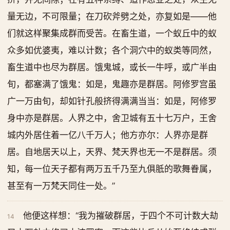
量无边，不可限量；在刀砍斧劈之处，亦复如是——他
们就这样聚集成群而受苦。在畜生道，一个蚁丘中的蚁
众多如优婆夷，难以计数；各个洞穴中的蚁类等同然，
畜生道中也尽为群居。饿鬼城，或长一牛呼，或广半由
旬，都塞满了饿鬼：如是，鬼趣亦是群居。阿修罗宫虽
广一万由旬，却如针孔般挤得满满当当：如是，阿修罗
身中亦是群居。人界之中，舍卫城有五十七万户，王舍
城内外居住着一亿八千万人；他方亦尔：人界亦是群
居。自地居天以上，天界、梵天界也无一不是群居。须
知，每一位天子都有两万五千乃至九俱胝的歌舞眷属，
甚至有一万梵天同住一处。”
他便这样想：“我为摧破群居，于四个不可计数大劫
14