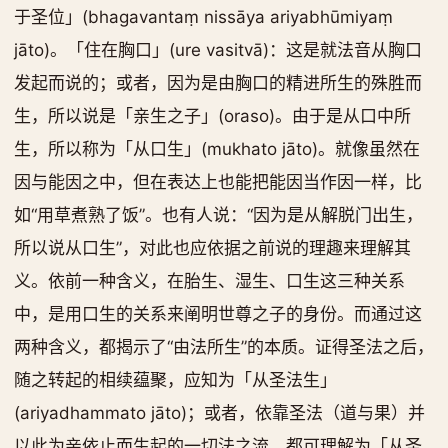
于圣位」(bhagavantaṃ nissāya ariyabhūmiyaṃ
jāto)。「住在胸口」(ure vasitvā)：这是就法音从胸口
发起而说的；或者，因为是由胸口的精进所生的殊胜而
生，所以说是「亲生之子」(oraso)。由于是从口中所
生，所以称为「从口生」(mukhato jāto)。就像虽然在
因与能因之中，但在表达上也能把能因当作因一样，比
如“用草煮熟了饭”。也有人说：“因为是从解脱门出生，
所以说从口生”，对此也应依据之前说的理趣来理解其
义。依前一种含义，在胎生、湿生、口生这三种关系
中，是用口生的关系来阐明世尊之子的身份。而通过这
两种含义，都揭示了“由法所生”的本质。证得圣法之后，
随之转起的相续蕴聚，应知为「从圣法生」
(ariyadhammato jāto)；或者，依靠圣法（道与果）并
以此为亲依止而生起的一切法之流，都可理解为「从圣