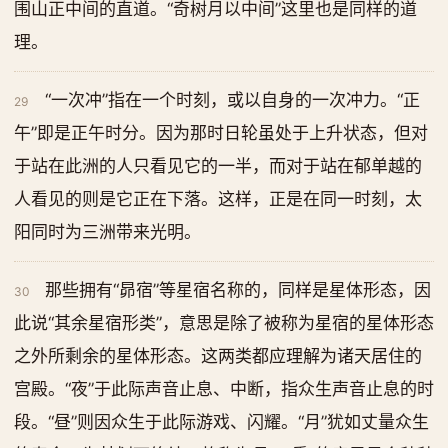
围山正中间的直道。“奇树月以中间”这里也是同样的道
理。
“一次冲”指在一个时刻，或以自身的一次冲力。“正
29
午”即是正午时分。因为那时日轮虽处于上升状态，但对
于站在此洲的人只看见它的一半，而对于站在郁单越的
人看见的则是它正在下落。这样，正是在同一时刻，太
阳同时为三洲带来光明。
那些拥有“昴宿”等星宿名称的，同样是星体形态，因
30
此说“其余星宿形类”，意思是除了被称为星宿的星体形态
之外所剩余的星体形态。这两类都应理解为诸天居住的
宫殿。“夜”于此际声音止息、中断，指众生声音止息的时
段。“昼”则因众生于此际游戏、闪耀。“月”犹如丈量众生