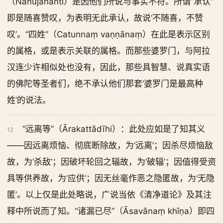
（Nānujānanti）是因他们所说与事实不符。所谓“承认”
即是随喜赞叹，为表明无此承认，故说‘不随喜，不赞
叹’。“四姓”（Catunnaṃ vaṇṇānaṃ）在此是表示区别
的属格，或是表示关联的属格。而那些婆罗门，与阿拉
汉连少许相似处也没有，因此，那些具智慧、说真实语
的佛陀等圣者们，绝不承认他们那套‘婆罗门是最高种
姓’的说法。
“远离等”（Ārakattādīhi）：此处应如是了知其义
12
——因远离烦恼、彻底断除故，为‘远离’；因杀尽烦恼敌
故，为‘杀敌’；因破坏轮回之辐故，为‘破辐’；因值得受资
具等供养故，为‘应供’；因无丝毫作恶之隐匿故，为‘无隐
匿’。以上仅是此处略说，广说当依《清净道论》及其注
释中所说而了知。“诸漏已尽”（Āsavānaṃ khīṇa）即四