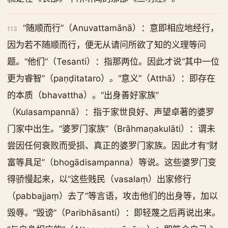
“随顺而行”（Anuvattamānā）：意即相应地经行，
113
因为若不随顺而行，便无从请问所欲了知的义理等问
题。“他们”（Tesanti）：指那两位。因此才说“其中一位
更为睿智”（paṇḍitataro）。“意义”（Atthā）：即存在
的本质（bhavattha）。“出身善好家族”
（Kulasampannā）：指于家世良好、声望卓著的婆罗
门家中出生。“婆罗门家族”（Brāhmaṇakulāti）：谓未
尝因任何衰败而受损、真正的婆罗门家族。因此才有“财
富等具足”（bhogādisampanna）等说。这些婆罗门变
得骄慢起来，以“这些贱民（vasalaṃ）出家修行
（pabbajjaṃ）去了”等言语，攻击他们的出身等，加以
毁辱。“毁谤”（Paribhāsanti）：即轻蔑之后再说出来。