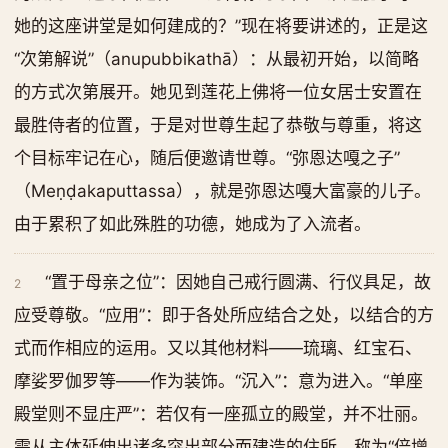
她的这座讲堂是如何建成的？”现在将要讲述的，正是这
“次第解说”（anupubbikathā）：从最初开始，以简略
的方式次第展开。她见到莲花上佛将一位女居士安置在
最胜侍者的位置，于是对世尊生起了恭敬与尊重，将这
个目标牢记在心，随后便邀请世尊。“弥恩达嘎之子”
（Meṇḍakaputtassa），就是弥恩达嘎大富豪的儿子。
由于累积了如此殊胜的功德，她成为了入流者。
“置于母亲之位”：因她自己戒行圆满、行仪具足，故
2
应受尊敬。“应用”：即于各处所应结合之处，以结合的方
式而作相应的运用。又以其他材料——琉璃、红宝石、
摩娑罗伽罗等——作为装饰。“沉入”：意为进入。“单座
殿堂则不显庄严”：若仅有一座孤立的殿堂，并不壮丽。
需从主体延伸出诸多突出部分而建造的住所，称为“倍增