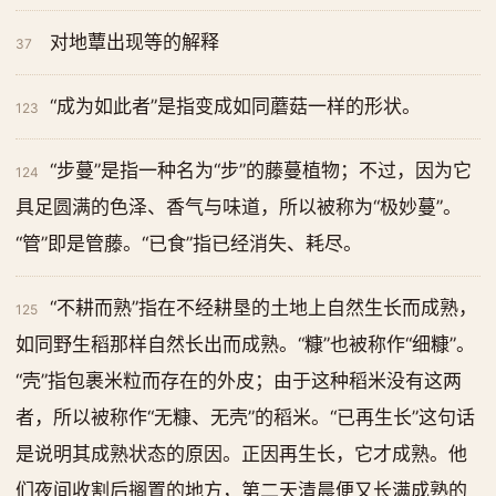
对地蕈出现等的解释
37
“成为如此者”是指变成如同蘑菇一样的形状。
123
“步蔓”是指一种名为“步”的藤蔓植物；不过，因为它
124
具足圆满的色泽、香气与味道，所以被称为“极妙蔓”。
“管”即是管藤。“已食”指已经消失、耗尽。
“不耕而熟”指在不经耕垦的土地上自然生长而成熟，
125
如同野生稻那样自然长出而成熟。“糠”也被称作“细糠”。
“壳”指包裹米粒而存在的外皮；由于这种稻米没有这两
者，所以被称作“无糠、无壳”的稻米。“已再生长”这句话
是说明其成熟状态的原因。正因再生长，它才成熟。他
们夜间收割后搁置的地方，第二天清晨便又长满成熟的