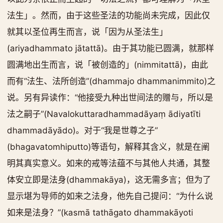
法生」。然而，由于这些圣法的功能尚未完成，因此仅
就其以圣位再生而言，说「因为从圣法生」
(ariyadhammato jātattā)。由于其功能已圆满，就那样
圆满地出生而言，说「被创造的」(nimmitattā)，由此
而有“法生、法所创造”(dhammajo dhammanimmito)之
说。另有异读作：“他接受九种出世间法的赠与，所以是
法之嗣子”(Navalokuttaradhammadāyaṃ ādiyatīti
dhammadāyādo)。对于“我是世尊之子”
(bhagavatomhiputto)等语句，解释其含义，就是在阐
明其真实意义。如来的戒等法蕴不与其他人共通，其整
体安立即是法身(dhammakāya)，这无需多言；但为了
显示堪为导师的如来之法身，他先自己提问：“为什么说
如来是法身？”(kasmā tathāgato dhammakāyoti