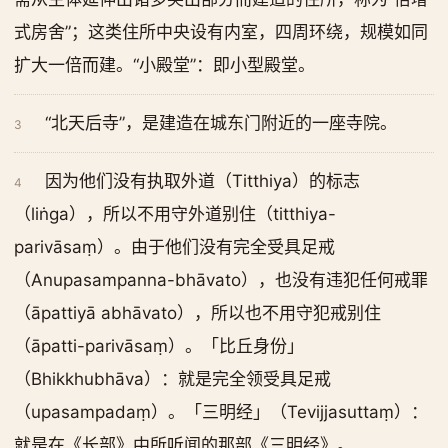
式房舍”；这类住所中央设有内室，四周环绕，规模如同
扩大一倍而建。“小殿堂”：即小型殿堂。
“北天后寺”，是建造在城东门附近的一座寺院。
3
因为他们没有执取外道（Titthiya）的标志
4
（liṅga），所以不用守外道别住（titthiya-
parivāsaṃ）。由于他们没有完全受具足戒
（Anupasampanna-bhāvato），也没有违犯任何戒罪
（āpattiyā abhāvato），所以也不用守犯戒别住
（āpatti-parivāsaṃ）。「比丘身份」
（Bhikkhubhāva）：就是完全领受具足戒
（upasampadaṃ）。「三明经」（Tevijjasuttaṃ）：
就是在《长部》中所听闻的那部《三明经》。