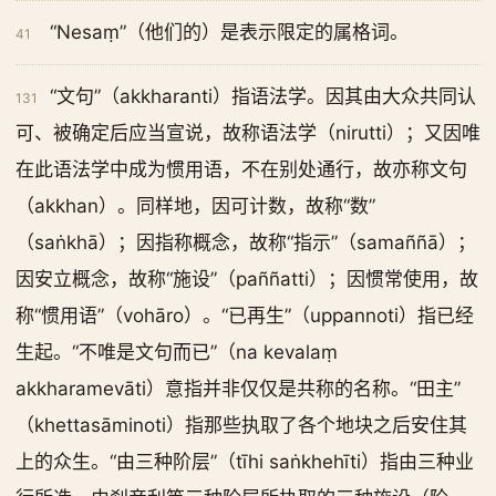
“Nesaṃ”（他们的）是表示限定的属格词。
41
“文句”（akkharanti）指语法学。因其由大众共同认
131
可、被确定后应当宣说，故称语法学（nirutti）；又因唯
在此语法学中成为惯用语，不在别处通行，故亦称文句
（akkhan）。同样地，因可计数，故称“数”
（saṅkhā）；因指称概念，故称“指示”（samaññā）；
因安立概念，故称“施设”（paññatti）；因惯常使用，故
称“惯用语”（vohāro）。“已再生”（uppannoti）指已经
生起。“不唯是文句而已”（na kevalaṃ
akkharamevāti）意指并非仅仅是共称的名称。“田主”
（khettasāminoti）指那些执取了各个地块之后安住其
上的众生。“由三种阶层”（tīhi saṅkhehīti）指由三种业