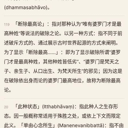
(dhammasabhāvo)。
「断除最高论」：指对那种认为“唯有婆罗门才是最
119
高种姓”等说法的破除之论。以另一种方式：指不同于前
述破斥方式的、通过展示古时世界起源的方式来阐明。
为了显示「断除最高……」：即为了显示破除所谓“婆罗
门才是最高种姓，其他种姓皆低劣”、“婆罗门是梵天之
子、亲生子、从口出生、为梵天所生”的邪见；因为这是
在破除依出身而论的婆罗门最高地位，故称为断除最高
论。
「此种状态」(Itthabhāvaṃ)：指此种人之生存形
20
态。因一般概称常适用于殊胜之处，或依上下文而限定
此义。「单由心念所生」(Manenevanibbattā)：指不由