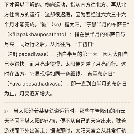
下才得以了解的。横向运动，指从南方往北方、再从北
方往南方的运行，这却很迟缓，因为要经过六六三十六
个月才能完成。“彼”（so）指太阳。“于黑半月的布萨日”
（Kāḷapakkhauposathato）：指在黑半月的布萨日与
月亮一同运行之后，从此往后。“于初日”
（Pāṭipadadivase）：指白半月的第一天。因为太阳自
己走得快，而月亮走得慢，太阳便超越了月亮而行。这
时在西方，它显现得如同一条细线。“直至布萨日”
（Yāva uposathadivasā），即一直到白半月的布萨日
为止。月亮逐渐增大。
当太阳沿着某条轨道运行时，那些主管降雨的雨云
27
天子因不堪太阳的热恼，便不从自己的天宫出来，耽着
游戏而不外出游走；据说那时，太阳天宫会从其常行轨