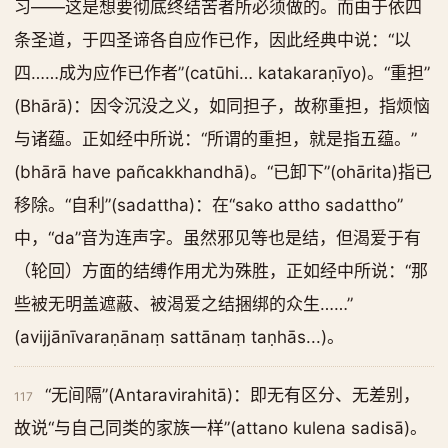
习——这是想要彻底终结苦者所必须做的。而由于依四
条圣道，于四圣谛各自应作已作，因此经典中说：“以
四……成为应作已作者”(catūhi… katakaraṇīyo)。“重担”
(Bhārā)：因令沉没之义，如同担子，故称重担，指烦恼
与诸蕴。正如经中所说：“所谓的重担，就是指五蕴。”
(bhārā have pañcakkhandhā)。“已卸下”(ohārita)指已
移除。“自利”(sadattha)：在“sako attho sadattho”
中，“da”音为连声字。虽然邪见等也是结，但渴爱于有
（轮回）方面的结缚作用尤为殊胜，正如经中所说：“那
些被无明盖遮蔽、被渴爱之结捆绑的众生……”
(avijjānīvaraṇānaṃ sattānaṃ taṇhās...)。
“无间隔”(Antaravirahitā)：即无有区分、无差别，
117
故说“与自己同类的家族一样”(attano kulena sadisā)。