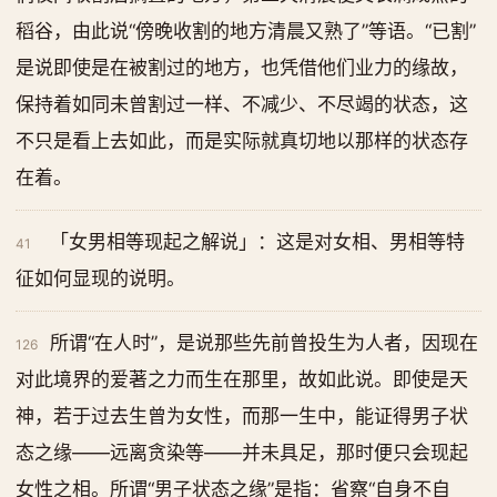
稻谷，由此说“傍晚收割的地方清晨又熟了”等语。“已割”
是说即使是在被割过的地方，也凭借他们业力的缘故，
保持着如同未曾割过一样、不减少、不尽竭的状态，这
不只是看上去如此，而是实际就真切地以那样的状态存
在着。
「女男相等现起之解说」：这是对女相、男相等特
41
征如何显现的说明。
所谓“在人时”，是说那些先前曾投生为人者，因现在
126
对此境界的爱著之力而生在那里，故如此说。即使是天
神，若于过去生曾为女性，而那一生中，能证得男子状
态之缘——远离贪染等——并未具足，那时便只会现起
女性之相。所谓“男子状态之缘”是指：省察“自身不自