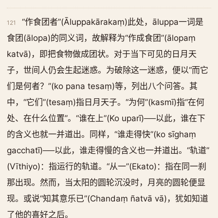
“作食团者”(Āluppakārakaṃ)此处，āluppa一词是
121
食团(ālopa)的同义词，故解释为“作成食团”(ālopaṃ
katvā)，即把食物做成团状。对于当下可见的日月天
子，世间人仍会生起迷惑。为破除这一迷惑，便以“而它
们是何者？”(ko pana tesaṃ)等，列出八个问答。其
中，“它们”(tesaṃ)指日月天子。“为何”(kasmī)指“在何
处、在什么位置”。“谁在上”(Ko uparī)──以此，谁在下
的含义也就一并道出。同样，“谁走得快”(ko sīghaṃ
gacchatī)──以此，谁走得慢的含义也一并道出。“轨道”
(Vīthiyo)：指运行的轨道。“从一”(Ekato)：指在同一刹
那出现。然而，当太阳的圆轮沉没时，月亮的圆轮便显
现。或说“知其意乐已”(Chandaṃ ñatvā vā)，犹如知道
了他的喜好之后。