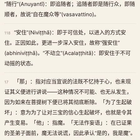
“随行”(Anuyantī)：即追随者；追随者即是随行众，即随
顺者，故说“自在魔众等”(vasavattino)。
“安住”(Niviṭṭhā)：即于可信处，以进入的方式安
118
住。正因如此，更进一步深入安住，故称“强安住”
(abhiniviṭṭhā)。“不动立”(Acalaṭṭhitā)：即安住于不可
动摇的状态。
「那」：指对应当宣说的法既不忆持于心，也未现
17
证其义便进行讲说——这种情况不可能、也无从发生，
因为如来在菩提树下便已将其彻底断除。「为了生起破
坏」：意为为了让对三宝的信心生起破坏，也就是令其
产生变易。「他」：指魔。「无法作妄语」：在已证果
的圣弟子面前，魔无法说谎，因此承认“是的，我是魔”。