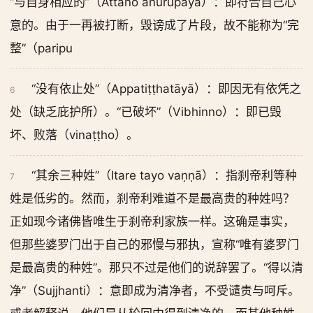
“与自身相应的”（Attano anurūpāya）：即符合自己心
意的。由于一再被打断，毁谤成了片段，故不能称为“完
整”（paripu
“没有依止处”（Appatiṭṭhatāyā）：即因无有依凭之
6
处（缺乏庇护所）。“已破坏”（Vibhinno）：即已毁
坏、败落（vinaṭṭho）。
“其余三种姓”（Itare tayo vaṇṇā）：指刹帝利等种
7
姓是低劣的。然而，刹帝利难道不是最高贵的种姓吗？
正如现今诸佛皆唯生于刹帝利家族一样。这确是事实，
但那些婆罗门出于自己的邪慢与邪执，宣称“唯有婆罗门
是最高贵的种姓”。那只不过是他们的说辞罢了。“得以清
净”（Sujjhanti）：意即成为清净者，不受谴责与呵斥。