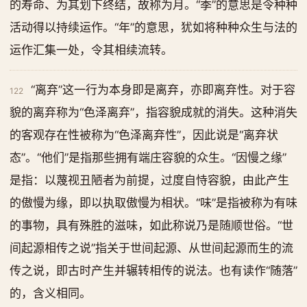
的寿命、为其划下终结，故称为月。“季”的意思是令种种
活动得以持续运作。“年”的意思，犹如将种种众生与法的
运作汇集一处，令其相续流转。
“离弃”这一行为本身即是离弃，亦即离弃性。对于容
122
貌的离弃称为“色泽离弃”，指容貌成就的消失。这种消失
的客观存在性被称为“色泽离弃性”，因此说是“离弃状
态”。“他们”是指那些拥有端庄容貌的众生。“因慢之缘”
是指：以蔑视丑陋者为前提，过度自恃容貌，由此产生
的傲慢为缘，即以执取傲慢为相状。“味”是指被称为有味
的事物，具有殊胜的滋味，如此称说乃是随顺世俗。“世
间起源相传之说”指关于世间起源、从世间起源而生的流
传之说，即古时产生并辗转相传的说法。也有读作“随落”
的，含义相同。