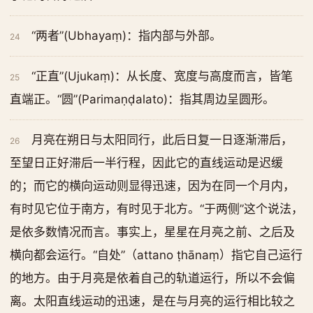
“两者”(Ubhayaṃ)：指内部与外部。
24
“正直”(Ujukaṃ)：从长度、宽度与高度而言，皆笔
25
直端正。“圆”(Parimaṇḍalato)：指其周边呈圆形。
月亮在朔日与太阳同行，此后日复一日逐渐滞后，
26
至望日正好滞后一半行程，因此它的直线运动是迟缓
的；而它的横向运动则显得迅速，因为在同一个月内，
有时见它位于南方，有时见于北方。“于两侧”这个说法，
是依多数情况而言。事实上，星星在月亮之前、之后及
横向都会运行。“自处”（attano ṭhānaṃ）指它自己运行
的地方。由于月亮是依着自己的轨道运行，所以不会偏
离。太阳直线运动的迅速，是在与月亮的运行相比较之