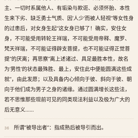
主、一切时系属他人、有垢染与欺诳、必须怀胎、本性
生来下劣、缺乏勇士气质、因‘人少’而被人轻视”等女性身
的过患后，对女身生起“这女身已够了！确实，安住女
身，不可能受用转轮王祥瑞，不可能受用帝释、魔罗、
梵天祥瑞，不可能证得辟支菩提，也不可能证得正觉菩
提”的厌离；再思察“离上述诸过、具足最胜本性，故名
为‘男性’的状态最殊胜、最上，安住此中便能圆满这些成
就”，由此发愿；以及具备内心倾向于彼、斜向于彼、朝
向于他们成为男子之身的诸缘。通过圆满增长这些法，
若不思惟那些现前可见的同类现法利益以及极为广大的
后无意义……
所谓“被导出者”：指成熟后被导引而出。
36