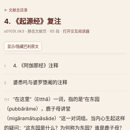
← 文献总目录
4. 《起源经》复注
s0103t.tik3 · 静态文献页 · 65 段 ·
打开交互阅读器
显示/隐藏巴利原文
4. 《阿伽那经》注释
1
婆悉吒与婆罗堕阇的注释
2
“在这里”（Etthā）一词，指的是“在东园
111
（pubbārāme），鹿子母讲堂
（migāramātupāsāde）”这一对词组。当内心生起这样
的疑问：“这东园是什么？为何称为东园？谁是鹿子母？