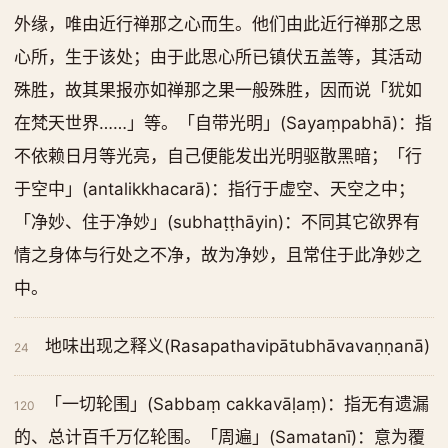
外缘，唯由近行禅那之心而生。他们由此近行禅那之思
心所，生于该处；由于此思心所已镇伏五盖等，其活动
殊胜，故其果报亦如禅那之果一般殊胜，因而说「犹如
在梵天世界……」等。「自带光明」(Sayaṃpabhā)：指
不依赖日月等光亮，自己便能发出光明驱散黑暗；「行
于空中」(antalikkhacarā)：指行于虚空、天空之中；
「净妙、住于净妙」(subhaṭṭhāyin)：不同其它欲界有
情之身体与行处之不净，故为净妙，且常住于此净妙之
中。
地味出现之释义(Rasapathavipātubhāvavaṇṇanā)
24
「一切轮围」(Sabbaṃ cakkavāḷaṃ)：指无有遗漏
120
的、总计百千万亿轮围。「周遍」(Samatanī)：意为覆