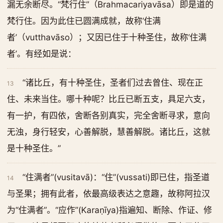
漏无余断尽。“梵行住”（Brahmacariyavāsa）即是道的
梵行住。因为此住已圆满成就，故称‘住满
者’（vutthavāso）；又因已住于十种圣住，故称‘住满
者’。有经如是说：
“诸比丘，有十种圣住，圣者们过去曾住、现在正
13
住、未来当住。哪十种呢？比丘已断五支，具足六支，
有一护，有四依，舍断各别真实，完全舍断寻求，意向
无浊，身行轻安，心善解脱，慧善解脱。诸比丘，这就
是十种圣住。”
“住满者”(vusitavā)：“住”(vussati)即已住，指圣道
14
与圣果；拥有此者，依最高级表达之意趣，故称阿拉汉
为“住满者”。“应作”(Karaṇīya)指遍知、断除、作证、修