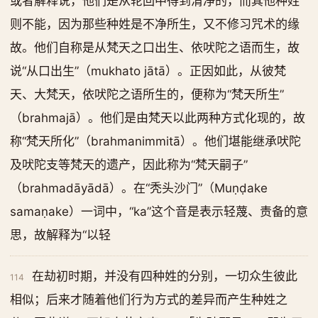
或者解释说，他们是从轮回中得到清净的，而其他种姓
则不能，因为那些种姓是不净所生，又不修习咒术的缘
故。他们自称是从梵天之口出生、依吠陀之语而生，故
说“从口出生”（mukhato jātā）。正因如此，从彼梵
天、大梵天，依吠陀之语所生的，便称为“梵天所生”
（brahmajā）。他们是由梵天以此两种方式化现的，故
称“梵天所化”（brahmanimmitā）。他们堪能继承吠陀
及吠陀支等梵天的遗产，因此称为“梵天嗣子”
（brahmadāyādā）。在“秃头沙门”（Muṇḍake
samaṇake）一词中，“ka”这个音是表示轻蔑、责备的意
思，故解释为“以轻
在劫初时期，并没有四种姓的分别，一切众生彼此
114
相似；后来才随着他们行为方式的差异而产生种姓之