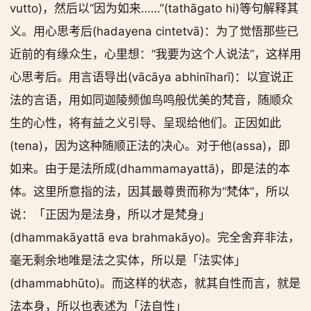
vutto)，然后以“因为如来……”(tathāgato hi)等句解释其
义。用心思考后(hadayena cintetvā)：为了觉悟那些已
近前的有缘众生，心里想：“我要为这个人说法”，这样用
心思考后。用言语导出(vācāya abhinīharī)：以宣说正
法的言语，用如同迦陵频伽鸟鸣般优美的梵音，随顺众
生的心性，将有益之义引导、呈现给他们。正因如此
(tena)，因为这种随顺正法的决心。对于他(assa)，即
如来。由于是法所成(dhammamayattā)，即是法的本
体。这里所意指的法，因其最尊贵而称为“梵体”，所以
说：「正因为是法身，所以才是梵身」
(dhammakāyattā eva brahmakāyo)。完全舍弃非法，
毫无剩余地唯是法之实体，所以是「法实体」
(dhammabhūto)。而这样的状态，就其自性而言，就是
法本身，所以也表述为「法自性」