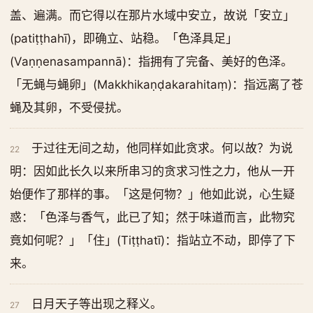
盖、遍满。而它得以在那片水域中安立，故说「安立」
(patiṭṭhahī)，即确立、站稳。「色泽具足」
(Vaṇṇenasampannā)：指拥有了完备、美好的色泽。
「无蝇与蝇卵」(Makkhikaṇḍakarahitaṃ)：指远离了苍
蝇及其卵，不受侵扰。
于过往无间之劫，他同样如此贪求。何以故？为说
22
明：因如此长久以来所串习的贪求习性之力，他从一开
始便作了那样的事。「这是何物？」他如此说，心生疑
惑：「色泽与香气，此已了知；然于味道而言，此物究
竟如何呢？」「住」(Tiṭṭhatī)：指站立不动，即停了下
来。
日月天子等出现之释义。
27