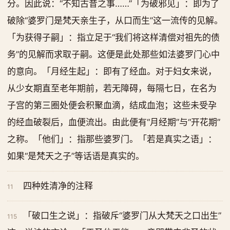
分。因此说：“不知古昔之事……”「为破邪见」：即为了
破除“婆罗门是梵天亲生子，从口而生”这一流传的见解。
「为获得子嗣」：指立足于“我们将这样清偿对祖先的债
务”的见解而求取子嗣。这便是此处那些如法婆罗门心中
的意向。「月经生起」：即有了经血。对于妇女来说，
从少女期直至老年期前，若无障碍，每隔七日，在名为
子宫的第三圈处便会积聚血滴，结成血泡；这些未受孕
的经血破裂后，血便流出。由此便有“月经期”与“开花期”
之称。「他们」：指那些婆罗门。「若是真实之语」：
如果“是梵天之子”等话语是真实的。
四种姓清净的注释
11
「破口生之说」：指破斥“婆罗门从大梵天之口出生”
115