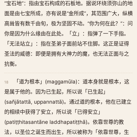
“宝石地”：指由宝石构成的石板地。据说环绕须弥山的地
面是由七宝所成，亦有说是“金所成”，其范围广大，纵横
高耸皆有数千由旬，极为坚固不动。“你为何在此？”：问
你是因为什么缘由在此处。「立」：指弹了一下手指。
「无法站立」：指在圣弟子面前站不住脚。这正是证得
圣法的威德：即便是拥有大神力的魔，也无法正面与之
抗衡。
「道为根本」(maggamūla)：道本身就是根本，这
18
是属于他的。因为已生起，所以说「已生起」
(sañjātattā, uppannattā)。通过道的根本，他在已建立
的相续中获得了安立，所以说「已得安立」
(patiṭṭhitasantāne laddhapatiṭṭhā)。依靠世尊的教
法，以圣位之诞生而出生，所以被称为「依靠世尊，生