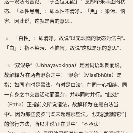
这一说法的言论。「于圣位无能」：意即带来非圣的状
态。「本性黑者」：即本性不清净。「黑」：染污、恼
害。因此说，这就是苦的意思。
「白性」：即清净，故说“以无烦恼的状态为洁白”。
10
「白」：指不染污、不恼害，故说“这就是乐的意思”。
“双混杂”（Ubhayavokiṇṇa）是因词语颠倒而说，
116
故解释为‘在两者混杂之中’。“混杂”（Missībhūta）是
指：如同‘有时是黑法，有时是白法’，在同一心相续、同
一有身之中交替活动而混杂，并非同时并行。“此处”
（Ettha）正指前文所说诸法，故解释为‘在黑白法当
中’。因为那些婆罗门既未超越那些法，也无能超越它们
的修行方法，所以才说‘正在其中’。“不承认”