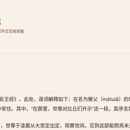
注
打开交互阅读器
转轮王经》。此处，逐词解释如下：在名为舅父（mātulā）
安住。其中，“在那里，世尊对比丘们开示”这一段，其序言
时，世尊于凌晨从大悲定出定，观察世间，见到这部能照亮未