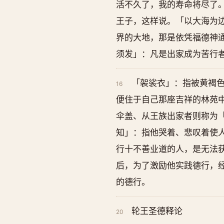
活不久了，我的寿命将尽了
王子，这样说。「以大海为
界的大地，那是依凭福德神
须发」：凡是出家成为苦行
「袈裟衣」：指被黄褐
16
便住于自己那座吉祥的林苑
伞盖、从王族出家者则称为
知」：指他哭着、悲叹着使
行十不善业道的人，是无法
后，为了激励他实践德行，
的德行。
轮王圣德释论
20