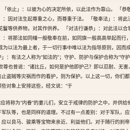
 「依止」：以彼为心的决定所依，以此法作为靠山。 「恭
」：因对法生起尊重之心，而尊重于法。 「敬奉法」：将此
花鬘等供养物，对其作供养。 「对法行谦恭」：对此法以合
旗」：将那法如同幢一般敬奉在前，如同旗一般高高举起而行
成为以法为最上者，于一切行事中唯以法为指导原则，因而成
」：有法之人称为“如法的”；守护、防护与保护合称为“守护
世尊也曾说：“诸比丘，如何是护他即护己？即以忍耐、无害
防止盗贼等灾祸而作的看护，则为保护。以上这一切，你们都
些对象上安排这些，经文说：“于
应将称为“内眷”的妻儿们，安立于戒律的防护之中，并供给
于军队等，也是同样的道理。不过有一点差别：对于军队，应
，应以良马、骏乘等宝物来亲近、利益他们。对于随行的刹帝