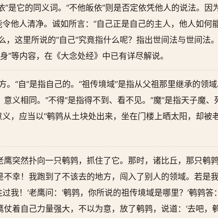
依”是它的同义词。“不他皈依”则是否定依凭他人的说法。因
令他人清净。诚如所言：“自己正是自己的主人，他人如何能
。那么，这里所说的“自己”究竟指什么呢？指出世间法与世间法
观身”等内容，在《大念处经》中已有详尽解说。
方。“自”是指自己的。“祖传境域”是指从父祖那里继承的领域
的读法，意义相同。“不得”是指得不到、看不见。“魔”是指天子魔
义，应当以“鹌鹑从土块处出来，坐在门楼上晒太阳，却被老
老鹰突然扑向一只鹌鹑，抓住了它。那时，诸比丘，那只鹌
真是不幸！我跑到了不该去的地方，闯入了别人的领域。若是
过我！’老鹰问：‘鹌鹑，你所说的祖传境域是哪里？’鹌鹑答
鹰仗着自己力量强大，不以为意，放了鹌鹑，说道：‘去吧，