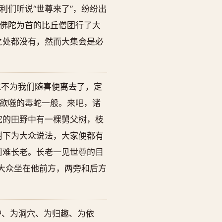
们听说“世尊来了”，纷纷出
佛陀为首的比丘僧团行了大
之处都没有，然而大集会是必
竟不为我们随喜便离去了，定
欲噬的毒蛇一般。来吧，诸
陀的田野中有一棵舅父树，枝
树下为大众说法，大家便都有
阿难长老。长老一见世尊的目
大众坐在他前方，两旁和后方
护、为洞穴、为归趣、为依