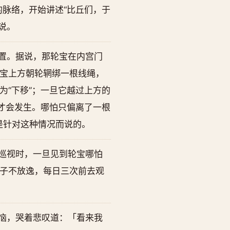
脉络，开始讲述“比丘们，于
说。
置。据说，那轮宝在内宫门
宝上方朝轮辋绑一根线绳，
“下移”；一旦它越过上方的
才会发生。哪怕只偏离了一根
是针对这种情况而说的。
巡视时，一旦见到轮宝哪怕
子不放逸，每日三次前去观
恼，哭着悲叹道：「看来我