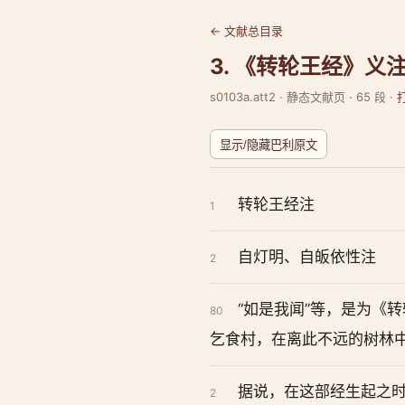
← 文献总目录
3. 《转轮王经》义
s0103a.att2 · 静态文献页 · 65 段 ·
显示/隐藏巴利原文
转轮王经注
1
自灯明、自皈依性注
2
“如是我闻”等，是为《
80
乞食村，在离此不远的树林中
据说，在这部经生起之
2