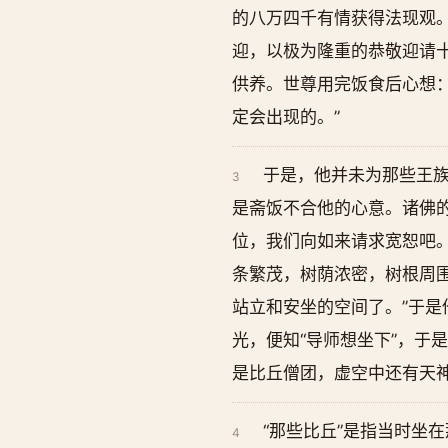
的八万四千有情获得法现观。
迎，以极为隆重的恭敬迎请
供养。世尊用完饭食后心想
定会出现的。”
于是，他并未为那些王族
3
是斋饭不合他的心意。诸佛
位，我们向如来请求宽恕吧
条繁茂，树荫浓密，树根周
站立和安坐的空间了。”于
光，便知“导师想坐下”，于
是比丘僧团，虚空中还有天
“那些比丘”是指当时坐
4