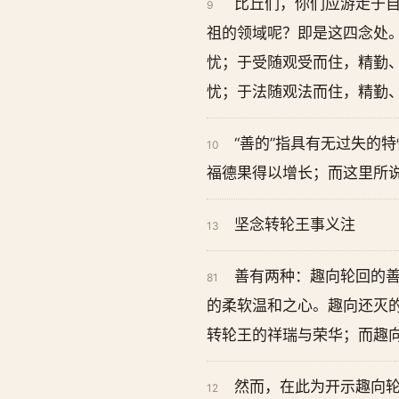
比丘们，你们应游走于
9
祖的领域呢？即是这四念处
忧；于受随观受而住，精勤
忧；于法随观法而住，精勤
“善的”指具有无过失的
10
福德果得以增长；而这里所说
坚念转轮王事义注
13
善有两种：趣向轮回的
81
的柔软温和之心。趣向还灭的
转轮王的祥瑞与荣华；而趣
然而，在此为开示趣向轮
12