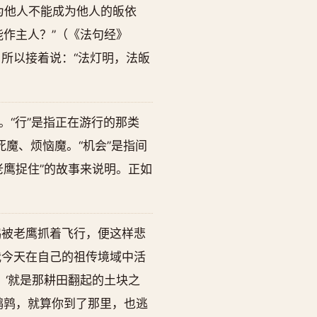
为他人不能成为他人的皈依
作主人？”（《法句经》
。所以接着说：“法灯明，法皈
。“行”是指正在游行的那类
、死魔、烦恼魔。“机会”是指间
鹰捉住”的故事来说明。正如
鹑被老鹰抓着飞行，便这样悲
我今天在自己的祖传境域中活
：‘就是那耕田翻起的土块之
鹌鹑，就算你到了那里，也逃