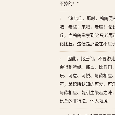
不掉的！’”
“诸比丘，那时，鹌鹑便
7
吧，老鹰！来吧，老鹰！’
丘，当鹌鹑觉察到‘这只老鹰
诸比丘，这便是那些在不属
因此，比丘们，不要游
8
会得到所缘。那么，比丘们
乐、可意、可悦、与欲相应
声；鼻识所认知的可爱、可
与欲相应、能引生染着之味
比丘的非行境、他人领域。