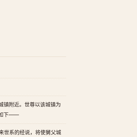
的城镇附近。世尊以该城镇为
如下——
来世系的经说，将使舅父城