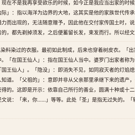
。现在不是我再享受欲乐的时候，如今正是我应当出家的时候
边际」：指以海洋为边界的大地，这其实是他的家族世代传承
通力而出现的，无法随意赠予，因此他在交付家传国土时，说
者的，都先剃掉须发，之后便蓄留长发，束发而行。所以经文
色染料染过的衣服。最初如此制成，后来也穿着树皮衣。「出
中。「在国王仙人」：指在国王仙人当中。婆罗门出家者称为
「国王仙人」。「隐没」：即消失不见，如同寂灭者的灯焰熄
人知道。「父祖的」：意即并非从父亲那里承继下来的遗产，
获得的。这即是开示：依靠自己所行的善业，圆满十种或十二
经文说：「来，你……」等等。此处「圣」是指无过失的。「