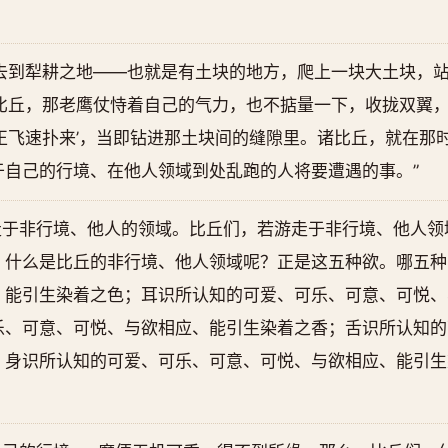
去到犁耕之地——也就是有土块的地方，爬上一块大土块，站
诸比丘，那老鹰仗恃着自己的气力，也不掂量一下，收拢双翼
正飞速扑来’，当即钻进那土块间的缝隙里。诸比丘，就在那
于自己的行境、在他人领域到处乱跑的人将要遭遇的事。”
走于非行境、他人的领域。比丘们，若游走于非行境、他人领
，什么是比丘的非行境、他人领域呢？正是这五种欲。哪五种
、能引生染着之色；耳识所认知的可爱、可乐、可意、可悦、
乐、可意、可悦、与欲相应、能引生染着之香；舌识所认知的
；身识所认知的可爱、可乐、可意、可悦、与欲相应、能引生