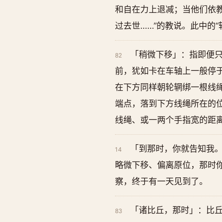
和自在力上退减；当他们依教
过去世……”的教说。此中的“
「稍微下移」：指即便
82
前，犹如卡在车轴上一般停
在下方同样朝轮辋绑一根线绳
端点，落到下方线绳所在的位
线绳、或一两个手指宽的距离
「到那时，你就告知我
14
略微下移、偏离原位，那时
察，终于有一天见到了。
「诸比丘，那时」：比
83