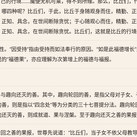
自己的行境……魔便无机可乘，得不到所缘。那么，比丘们，
。哪四种呢？比丘们，于此，比丘于身随观身而住，精勤、正
、正知、具念，在世间断除贪忧；于心随观心而住，精勤、正
、正知、具念，在世间断除贪忧。比丘们，这就是比丘的行境
特性。“因受持”指由受持而如法奉行的原因。“如是此福德增长
的“福德果”，亦应理解为次第增上的福德与福报。
善与趣向还灭的善。其中，趣向轮回的善，是指父母对子女、
善，则是指以“四念处”等为分类的三十七菩提分法。趣向轮
向还灭的善，则成就道、果与涅槃。至于趣向还灭之善的果报
回之善的果报，世尊先说道：“比丘们，当子女不依父母教