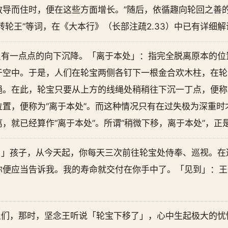
导而住时，便在这些方面增长。”随后，依循趣向轮回之善的
转轮王”等词，在《大本行》（长部注疏2.33）中已有详细解
只有一点点的向下沉降。「离于本处」：指完全脱离原本的位
于空中。于是，人们在轮宝两侧各钉下一根金合欢木柱，在轮
。在此，轮宝只要从上方的线绳处稍稍往下沉一丁点，便称为
置，便称为“离于本处”。而这种情况只有在过失极为深重时
，就已经算作“离于本处”。所谓“稍微下移，离于本处”，正
。」孩子，从今天起，你每天三次前往轮宝处侍奉、巡视。在
你便应当告诉我。我的寿命就交付在你手中了。「见到」：王
丘们，那时，坚念王听说「轮宝下移了」，心中生起极大的忧