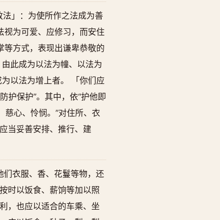
敬法」：为使所作之法成为善
法视为可爱、应修习，而安住
掌等方式，表现出谦卑恭敬的
，由此成为以法为幢、以法为
为以法为增上者。 「你们应
防护保护”。其中，依“护他即
、慈心、怜悯。”对住所、衣
应当妥善安排、推行、建
他们衣服、香、花鬘等物，还
按时以饭食、薪饷等加以照
利，也应以适合的车乘、坐