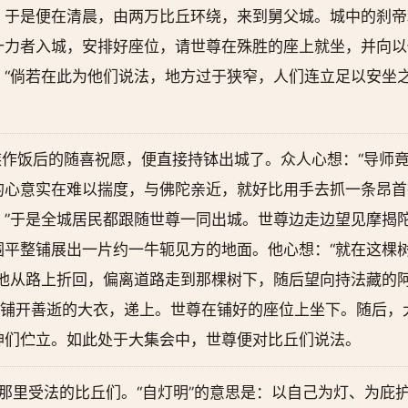
于是便在清晨，由两万比丘环绕，来到舅父城。城中的刹帝利
十力者入城，安排好座位，请世尊在殊胜的座上就坐，并向以
：“倘若在此为他们说法，地方过于狭窄，人们连立足以安坐
作饭后的随喜祝愿，便直接持钵出城了。众人心想：“导师
的心意实在难以揣度，与佛陀亲近，就好比用手去抓一条昂首
。”于是全城居民都跟随世尊一同出城。世尊边走边望见摩揭
围平整铺展出一片约一牛轭见方的地面。他心想：“就在这棵
是他从路上折回，偏离道路走到那棵树下，随后望向持法藏的
是铺开善逝的大衣，递上。世尊在铺好的座位上坐下。随后，
神们伫立。如此处于大集会中，世尊便对比丘们说法。
在那里受法的比丘们。“自灯明”的意思是：以自己为灯、为庇