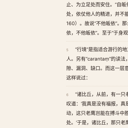
止、为立足处而安住。“自皈
处，依仗他人的精进，并不能
160）。故说“不他皈依”
依，不他皈依”。至于“于身
“行境”是指适合游行的地
5
人。另有“carantaṃ”
隙、漏洞、缺口。而这一层意
这样说过：
“诸比丘，从前，有一只
6
叹道：‘我真是没有福报，
动，这只老鹰岂能在搏斗中胜
处。’于是，诸比丘，那只老