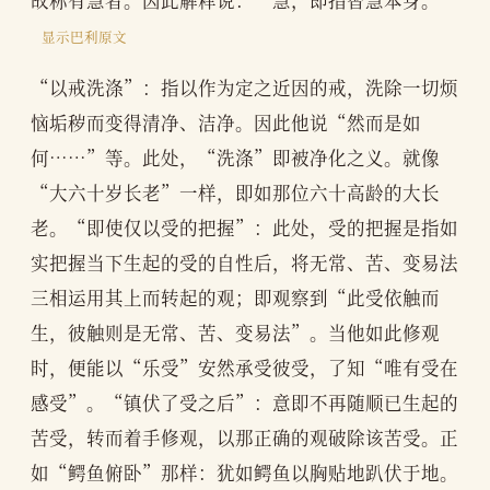
显示巴利原文
“以戒洗涤”：指以作为定之近因的戒，洗除一切烦
恼垢秽而变得清净、洁净。因此他说“然而是如
何……”等。此处，“洗涤”即被净化之义。就像
“大六十岁长老”一样，即如那位六十高龄的大长
老。“即使仅以受的把握”：此处，受的把握是指如
实把握当下生起的受的自性后，将无常、苦、变易法
三相运用其上而转起的观；即观察到“此受依触而
生，彼触则是无常、苦、变易法”。当他如此修观
时，便能以“乐受”安然承受彼受，了知“唯有受在
感受”。“镇伏了受之后”：意即不再随顺已生起的
苦受，转而着手修观，以那正确的观破除该苦受。正
如“鳄鱼俯卧”那样：犹如鳄鱼以胸贴地趴伏于地。