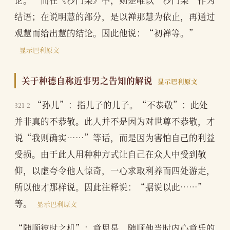
结语；在说明慧的部分，是以禅那慧为依止，再通过
观慧而给出慧的结论。因此他说：“初禅等。”
显示巴利原文
关于种德自称近事男之告知的解说
显示巴利原文
“孙儿”：指儿子的儿子。“不恭敬”：此处
321-2
并非真的不恭敬。此人并不是因为对世尊不恭敬，才
说“我则确实……”等话，而是因为害怕自己的利益
受损。由于此人用种种方式让自己在众人中受到敬
仰，以虚夸令他人惊奇，一心求取利养而四处游走，
所以他才那样说。因此注释说：“据说以此……”
等。
显示巴利原文
“随顺彼时之机”：意思是，随顺他当时内心意乐的