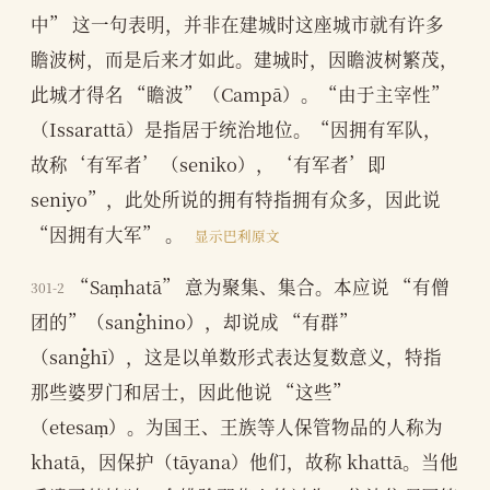
中” 这一句表明，并非在建城时这座城市就有许多
瞻波树，而是后来才如此。建城时，因瞻波树繁茂，
此城才得名 “瞻波”（Campā）。“由于主宰性”
（Issarattā）是指居于统治地位。“因拥有军队，
故称‘有军者’（seniko），‘有军者’即
seniyo”，此处所说的拥有特指拥有众多，因此说
“因拥有大军” 。
显示巴利原文
“Saṃhatā” 意为聚集、集合。本应说 “有僧
301-2
团的”（saṅghino），却说成 “有群”
（saṅghī），这是以单数形式表达复数意义，特指
那些婆罗门和居士，因此他说 “这些”
（etesaṃ）。为国王、王族等人保管物品的人称为
khatā，因保护（tāyana）他们，故称 khattā。当他