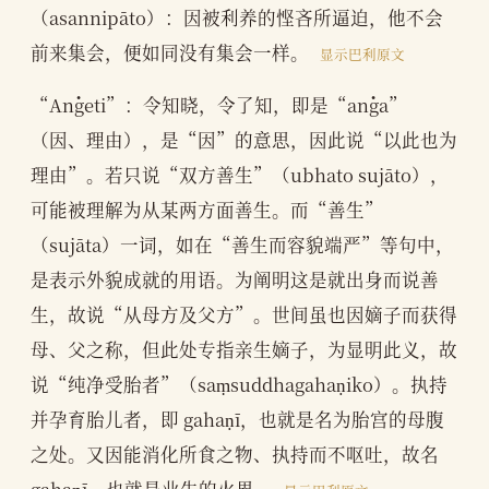
（asannipāto）：因被利养的悭吝所逼迫，他不会
前来集会，便如同没有集会一样。
显示巴利原文
“Aṅgeti”：令知晓，令了知，即是“aṅga”
（因、理由），是“因”的意思，因此说“以此也为
理由”。若只说“双方善生”（ubhato sujāto），
可能被理解为从某两方面善生。而“善生”
（sujāta）一词，如在“善生而容貌端严”等句中，
是表示外貌成就的用语。为阐明这是就出身而说善
生，故说“从母方及父方”。世间虽也因嫡子而获得
母、父之称，但此处专指亲生嫡子，为显明此义，故
说“纯净受胎者”（saṃsuddhagahaṇiko）。执持
并孕育胎儿者，即 gahaṇī，也就是名为胎宫的母腹
之处。又因能消化所食之物、执持而不呕吐，故名
gahaṇī，也就是业生的火界。