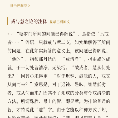
显示巴利原文
戒与慧之论的注释
显示巴利原文
“婆罗门所问的问题已得解说”，是指依“具戒
317
者……”等语，只就戒与慧二支，如实地解答了所问
的问题；在此如实解答的意义上，该问题已得解说。
“他的”，指须那丹达的。“戒清净”，指由戒的成
就，于一切处皆清净、无染污。“破戒者，慧从何处
来？”因其心未得定。“对于迟钝、愚昧的人，戒又
从何而来？”意思是，对于迟钝、愚昧、智慧低劣
者，戒从何而来？因其不了知戒的分类与令戒清净的
方法。所谓殊胜、最上的智，即是慧。为排除普通的
智，才特说此“慧”字。由于它能以种种方式了知，
故称有慧者。因此解释说：“慧，即指智慧本身。”