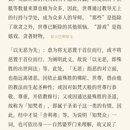
胝等数量来算也极为众多，因此，世尊通过教导无上
的行持与学处，成为众多人的导师。“那些”是指除
了欲贪之外，世尊已断除的其他烦恼。“游戏”是指
嬉戏、贪著财物。
显示巴利原文
「以无恶为先」：意为将无恶置于首位而行，或不将
恶置于首位而行。为阐明此义，故说「以无恶，即殊
胜的出世间法」等。此处，「无恶」指恶的对立面，
也指远离诸恶。因依止最殊胜的佛陀、世尊，借由他
的教法而生起圣种性；或因对如梵天般的世尊行恭
敬、尊重，并依教修行；又或因通达最殊胜的圣道，
故称为「知梵者」，即属于圣弟子这一类的有情。因
此，经中才说「舍利弗」等。为说明「知梵众」一
词，也可依出身——自然婆罗门来理解，故又说了