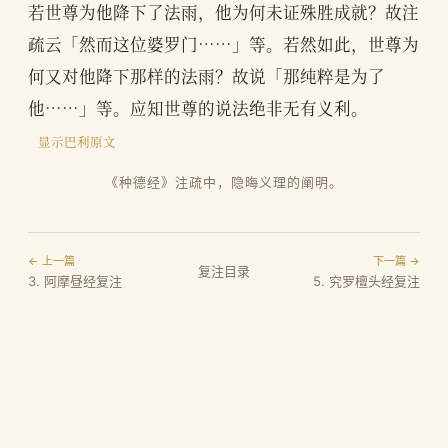
若世尊为他降下了法雨，他为何未证殊胜成就？故注
疏云「然而这位婆罗门……」等。若然如此，世尊为
何又对他降下那样的法雨？故说「那纯粹是为了
他……」等。应知世尊的说法绝非无有义利。
显示巴利原文
《种德经》注疏中，隐晦义理的阐明。
← 上一篇
下一篇 →
复注目录
3. 阿摩昼经复注
5. 究罗檀头经复注