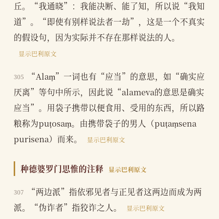
丘。“我通晓”：我能决断、能了知，所以说“我知
道”。“即使有别样说法者一劫”，这是一个不真实
的假设句，因为实际并不存在那样说法的人。
显示巴利原文
“Alaṃ”一词也有“应当”的意思，如“确实应
305
厌离”等句中所示，因此说“alameva的意思是确实
应当”。用袋子携带以便食用、受用的东西，所以路
粮称为puṭosaṃ。由携带袋子的男人（puṭaṃsena
purisena）而来。
显示巴利原文
种德婆罗门思惟的注释
显示巴利原文
“两边派”指依邪见者与正见者这两边而成为两
307
派。“伪诈者”指狡诈之人。
显示巴利原文