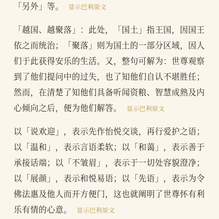
「另外」等。
显示巴利原文
「越国、越聚落」：此处，「国土」指王国，因国王
依之而统治；「聚落」则为国土的一部分区域，因人
们于此获得安乐的生活。又，整句可解为：世尊观察
到了他们提问中的过失，也了知他们自认不堪胜任；
然而，在清楚了知他们具备听闻资粮、智慧成熟及内
心倾向之后，便为他们解答。
显示巴利原文
以「说欢迎」，表示先作怡悦交谈，再行爱护之语；
以「温和」，表示言语柔软；以「和蔼」，表示善于
承接话端；以「不皱眉」，表示于一切处容貌澄净；
以「展颜」，表示和悦易语；以「先语」，表示为令
佛法惠及他人而开方便门，这也就阐明了世尊怀有利
乐有情的心意。
显示巴利原文