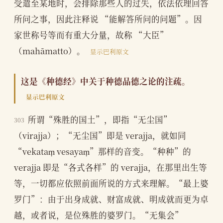
受遣至某地时，会排除那些人的过失，依法依理回答
所问之事，因此注释说 “能解答所问的问题”。因
家世称号等而有重大分量，故称 “大臣”
（mahāmatto）。
显示巴利原文
这是《种德经》中关于种德品德之论的注疏。
显示巴利原文
所谓“殊胜的国土”，即指“无尘国”
303
（virajja）；“无尘国”即是 verajja，就如同
“vekataṃ vesayaṃ”那样的音变。“种种”的
verajja 即是“各式各样”的 verajja，在那里出生等
等，一切都应依照前面所说的方式来理解。“最上婆
罗门”：由于出身成就、财富成就、明成就而更为卓
越，或者说，是位殊胜的婆罗门。“无集会”