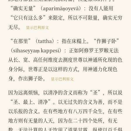
“确实无量”（aparimāṇoyevā）：没有人能用
“它只有这么多”来限定，所以不可限量，确实无穷
无尽。
显示巴利原文
“在那里”（tattha）：指在床榻上。“作狮子卧”
（sīhaseyyaṃ kappesi）：正如阿修罗王罗睺无法
从长、宽、高任何维度去测度世尊以神通所化现的色
身分际，世尊正是以这样的方式，用神通力化现色
身，作出狮子卧。
显示巴利原文
因为远离烦恼，以清净的含义而称为“圣”，所以说
“圣、最上、清净”。以无过失的含义为善，而不是
以乐报的含义。在有些地方有八万四千众生，在有些
地方则有无量的人天，因为在二十四个处所，有无
数、无法计算的人天饮用了道果甘露，纵使以百千俱