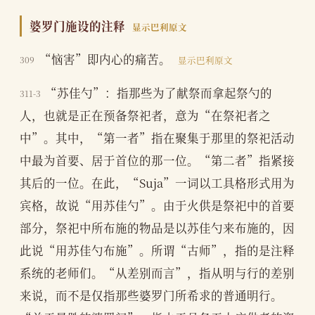
婆罗门施设的注释
显示巴利原文
“恼害”即内心的痛苦。
309
显示巴利原文
“苏佳勺”：指那些为了献祭而拿起祭勺的
311-3
人，也就是正在预备祭祀者，意为“在祭祀者之
中”。其中，“第一者”指在聚集于那里的祭祀活动
中最为首要、居于首位的那一位。“第二者”指紧接
其后的一位。在此，“Suja”一词以工具格形式用为
宾格，故说“用苏佳勺”。由于火供是祭祀中的首要
部分，祭祀中所布施的物品是以苏佳勺来布施的，因
此说“用苏佳勺布施”。所谓“古师”，指的是注释
系统的老师们。“从差别而言”，指从明与行的差别
来说，而不是仅指那些婆罗门所希求的普通明行。