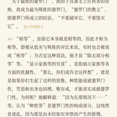
“关于最胜的婆罗门”，指由于具备无上应供者的资
格，故成为最为殊胜的婆罗门。“婆罗门的教义”，
即婆罗门所成立的结论。“不要破坏它，不要毁灭
它”。
显示巴利原文
“相等”，是指它本身就是相等的，因此才称为
316
相等。即便从低劣与殊胜的对比来说，有时也会被说
成“相等”；为否定这种说法，他才说“除去部分相
等”等。“显示家族等的究竟”，是指展示家族等各
方面的优越性。“那么，你们或许会这样想”，意思
是如果你们生起了这样的思惟。种姓能成就婆罗门
性，咒语和出身也同理。唯有戒，才能真实成就婆罗
门性。为何呢？他解释道：“因为在那情况下……”
等。认为“种姓等”是婆罗门性的构成部分，这纯然
是迷乱，因为那是由未经如实审察而产生的骄慢。