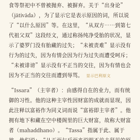
食等祭祀中不曾被抛弃、被摒弃。关于“出身论”
（jātivāda），为了显示它是表示原因的词，所以说
了“以什么原因”等。在这里，“从双方……到第七
代祖父双”这段经文，通过称扬纯净受胎的状况，显
示了婆罗门没有胎藏的过失；“未被责难”显示没有
行为的过失，因为有情会因为行为过失而遭受呵斥；
“未被诽谤”显示没有不正当的交往，因为有情也会
因为不正当的交往而遭到辱骂。
显示巴利原文
“Issara”（主宰者）：由感得自在的业力，而有统
御的习性。他的这种主宰性因财富的成就而显现，因
此注释以富裕作为同义词而说“富裕即主宰者”。他
拥有地下和藏在空中楼阁里的巨大财富，故称大财富
者（mahaddhano）。“Tassa”指属于此、属于
彼。他们说：“从正面与反面来说明不前去拜见的原