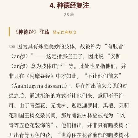
4. 种德经复注
38 段
《种德经》注疏
显示巴利原文
因为具有殊胜美妙的肢体，故被称为 “有肢者”
300
（aṅgā）”——这是指那些王子，因此说 “安伽
（aṅgā）意为肢体庄严” 等。此处也是指他们，并
非只在《阿摩昼经》中才如此。“不让他们前来”
（Āgantuṃ na dassanti）：是在指出前来会见的过
患之后，通过拒绝的方式不让他们来，意即不予许
可。由于青莲花、无忧树、迦尼迦罗树、黑檀、茉莉
花和国王树交杂其间，那片瞻波树林应被视为 “以
青等五色花装饰的”。他们指出，并非只有瞻波树才
开出青等五色的花。“世尊住在花香馥郁的瞻波树林