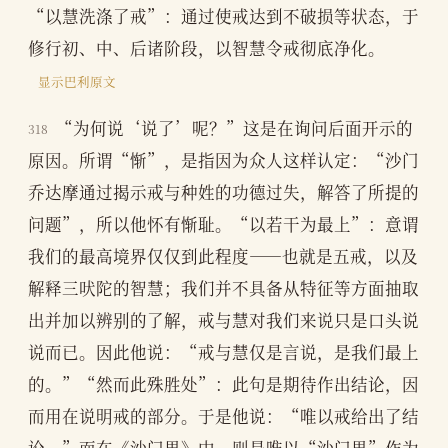
“以慧洗涤了戒”：通过使戒达到不破损等状态，于
修行初、中、后诸阶段，以智慧令戒彻底净化。
显示巴利原文
“为何说‘说了’呢？”这是在询问后面开示的
318
原因。所谓“惭”，是指因为众人这样认定：“沙门
乔达摩通过揭示戒与种姓的功德过失，解答了所提的
问题”，所以他怀有惭耻。“以若干为最上”：意谓
我们的最高境界仅仅到此程度——也就是五戒，以及
解释三吠陀的智慧；我们并不具备从特征等方面抽取
出并加以辨别的了解，戒与慧对我们来说只是口头说
说而已。因此他说：“戒与慧仅是言说，是我们最上
的。”“然而此殊胜处”：此句是期待作出结论，因
而用在说明戒的部分。于是他说：“唯以戒给出了结
论。”而在《沙门果》中，则是唯以“沙门果”作为