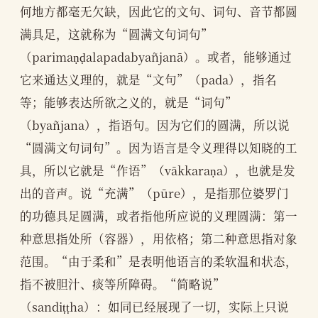
何地方都毫无欠缺，因此它的文句、词句、音节都圆
满具足，这就称为“圆满文句词句”
（parimaṇḍalapadabyañjanā）。或者，能够通过
它来通达义理的，就是“文句”（pada），指名
等；能够表达所欲之义的，就是“词句”
（byañjana），指语句。因为它们的圆满，所以说
“圆满文句词句”。因为语言是令义理得以知晓的工
具，所以它就是“作语”（vākkaraṇa），也就是发
出的音声。说“充满”（pūre），是指那位婆罗门
的功德具足圆满，或者指他所应说的义理圆满：第一
种意思指处所（容器），用依格；第二种意思指对象
范围。“由于柔和”是表明他语言的柔软温和状态，
指不被胆汁、痰等所障碍。“简略说”
（sandiṭṭha）：如同已经展现了一切，实际上只说