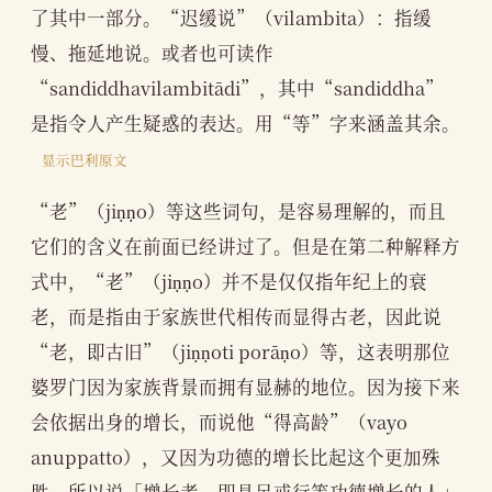
了其中一部分。“迟缓说”（vilambita）：指缓
慢、拖延地说。或者也可读作
“sandiddhavilambitādi”，其中“sandiddha”
是指令人产生疑惑的表达。用“等”字来涵盖其余。
显示巴利原文
“老”（jiṇṇo）等这些词句，是容易理解的，而且
它们的含义在前面已经讲过了。但是在第二种解释方
式中，“老”（jiṇṇo）并不是仅仅指年纪上的衰
老，而是指由于家族世代相传而显得古老，因此说
“老，即古旧”（jiṇṇoti porāṇo）等，这表明那位
婆罗门因为家族背景而拥有显赫的地位。因为接下来
会依据出身的增长，而说他“得高龄”（vayo
anuppatto），又因为功德的增长比起这个更加殊
胜，所以说「增长者，即具足戒行等功德增长的人」