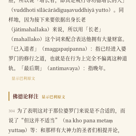
（vuddhoti sīlācārādiguṇavuddhiyā yutto）。同
样地，因为接下来要依据出身长老
（jātimahallaka）来说，所以用「长老」
（mahallako）这个词来配合表达他拥有大量财富。
「已入道者」（maggapaṭipanna）：指已经进入婆
罗门的修行之道，也就是在行为上完全不偏离这种道
轨。「最后期」（antimavaya）：指晚年。
显示巴利原文
佛德论释注
显示巴利原文
为了表明这对于那位婆罗门来说是不合适的，而
304
说了“但这并不适当”（na kho pana metaṃ
yuttaṃ）等：和那样有大神力的圣者们相提并论，