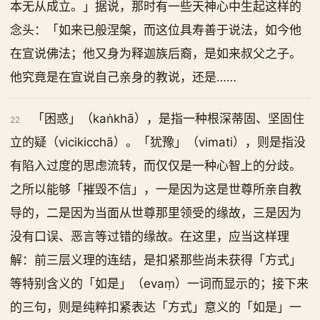
本无从成立。」据说，那时有一些天神心中生起这样的
念头：「如来已般涅槃，而这位具寿善于说法，如今他
在宣说佛法；他又身为释迦族后裔，是如来叔父之子。
他究竟是在宣说自己亲身的教说，还是……
「困惑」（kaṅkhā），是指一种根深蒂固、坚固住
22
立的疑（vicikicchā）。「犹豫」（vimati），则是指没
有陷入过度的思虑流转，而仅仅是一种心智上的分歧。
之所以能够「摧毁不信」，一是因为这是世尊所亲自教
导的，二是因为当面从世尊那里领受的缘故，三是因为
没有口误、恶言等过错的缘故。在这里，应当这样理
解：前三层义理的连结，是扣紧那些尚未获得「方式」
等特别含义的「如是」（evaṃ）一词而显示的；接下来
的三句，则是纯粹扣紧表达「方式」意义的「如是」一