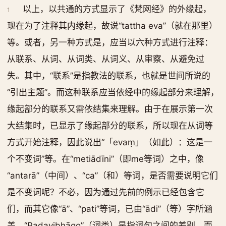
以上，以共通的方式显示了《梵网经》的外缘起，
1
现在为了注释其内缘起，故说“tattha eva”（就在那里）
等。或者，另一种方式是，应当以六种方式进行注释：
从联系、从词、从词类、从词义、从审察、从避免过
失。其中，“联系”是指教法的联系，也就是世间所说的
“引出主题”。而这种联系应当依经中的缘起部分来理解，
缘起部分的联系又需依结集来理解。由于在展示第一次
大结集时，已显示了缘起部分的联系，所以现在从词等
方式开始注释，因此说出“「evaṃ」（如此）：这是一
个不变词”等。在“metiādīni”（即me等词）之中，像
“antarā”（中间）、“ca”（和）等词，是否需要说明它们
是不变词呢？不必，因为通过先前的例示已经包含它
们，而其它像“ā”、“pati”等词，已由“ādi”（等）字所涵
盖。“Padavibhāgo”（词类）是指词句之间的差别，而