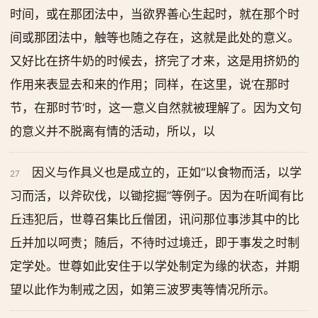
时间，或在那团法中，当欲界善心生起时，就在那个时
间或那团法中，触等也随之存在，这就是此处的意义。
又好比在挤牛奶的时候去，挤完了才来，这是用挤奶的
作用来表显去和来的作用；同样，在这里，说‘在那时
节，在那时节’时，这一意义自然就被理解了。因为文句
的意义并不脱离有情的活动，所以，以
因义与作具义也是成立的，正如“以食物而活，以学
27
习而活，以斧砍伐，以锄挖掘”等例子。因为在听闻有比
丘违犯后，世尊召集比丘僧团，讯问那位事涉其中的比
丘并加以呵责；随后，不待时过境迁，即于事发之时制
定学处。世尊如此安住于以学处制定为缘的状态，并期
望以此作为制戒之因，如第三波罗夷等情况所示。