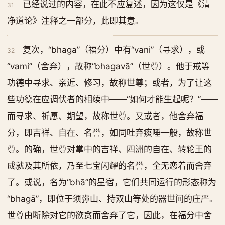
已经说过的内容，在此不应复述，因为这仅是《清
31
净道论》注释之一部分，此即其意。
复次，“bhaga”（福分）中有“vani”（寻求），或
32
“vami”（舍弃），故称“bhagavā”（世尊）。他于戒等
功德中寻求、亲近、修习，故称世尊；或者，为了让这
些功德在应调伏者的相续中——“如何才能生起呢？”——
而寻求、祈愿、期望，故称世尊。又或者，他舍弃福
分，即吉祥、自在、名誉，如同吐弃痰唾一般，故称世
尊。的确，世尊对掌中的吉祥、四洲的自在、转轮王的
成就及其所依，乃至七宝闪耀的名誉，全无恋着而舍弃
了。或说，名为“bhā”的星宿，它们共同运行的形态称为
“bhagā”，即位于须弥山、持双山等处的器世间的庄严。
世尊由断除对它的欲贪而舍弃了它，因此，在福分中舍