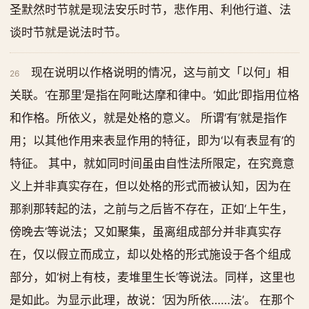
圣默然时节就是现法安乐时节，悲作用、利他行道、法
谈时节就是说法时节。
现在说明以作格说明的情况，这与前文「以何」相
26
关联。‘在那里’是指在阿毗达摩和律中。‘如此’即指用位格
和作格。所依义，就是处格的意义。 所谓‘有’就是指作
用；以其他作用来表显作用的特征，即为‘以有表显有’的
特征。 其中，就如同时间虽由自性法所限定，在究竟意
义上并非真实存在，但以处格的形式而被认知，因为在
那刹那转起的法，之前与之后皆不存在，正如‘上午生，
傍晚去’等说法；又如聚集，虽离组成部分并非真实存
在，仅以假立而成立，却以处格的形式施设于各个组成
部分，如‘树上有枝，麦堆里生长’等说法。同样，这里也
是如此。为显示此理，故说：‘因为所依……法’。 在那个