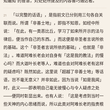
知遍知”的智慧，对处处所提及的内容善巧通达者。
「以完整的话语」，是指前文已分别用三句各自关
21
联而说。所谓「非善士地」，即指不知恩，如经中所
说：「在此，有一类恶比丘，学习了如来所开示的法与
律后，便当作自己的东西。」而这便是非圣者言说所依
的基础。这个「非圣者言说所依的基础」，也就是「非
法」。难道阿难长老会对自身有「这是我的教法」的慢
心吗？而大迦叶长老等人，难道也会对阿难长老有这样
的疑虑吗？既然如此，这里说「超越了非善士地」等话
语，岂不毫无意义？并非如此，因为当说「如是我闻」
时，此义——即表明自己毫无彼慢心与令人疑虑之处
——便同时彰显出来。也有人说：「这是考虑到当时一
些天神的内心思绪而说，所以此类对阿难长老的指责根