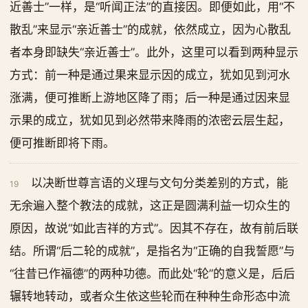
近善士”一样，是“听闻正法”的直接因。即便如此，用“不
散乱”来显示“亲近善士”的成就，依然成立，因为心散乱
者本身即缺失“亲近善士”。此外，这里可以看到两种显示
方式：前一种是通过果来显示因的成立，犹如见到河水
涨满，便可推断上游地区降了雨；后一种是通过因来显
示果的成立，犹如见到必然带来降雨的浓密云层生起，
便可推断即将下雨。
以决断世尊言语的义理与文句分类差别的方式，能
19
无余遍入整个教法的成就，这正是圆满利益一切众生的
原因，故说“如此吉祥的方式”。因其不存在，故有前后联
结。所谓“后二轮的成就”，是指名为“正确的自我誓愿”与
“往昔已作福德”的两种功德。而此处“轮”的意义是，后后
辗转地转动，或者众生依这些轮而在种种生命形态中流