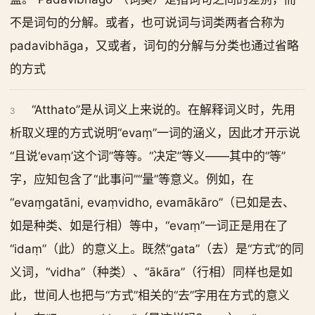
不是词句的分解。或者，也可说词与词类两者合称为
padavibhāga，又或者，词句的分解与分类也通过省略
的方式
“Atthato”是从词义上来说的。在解释词义时，先用
3
析取义理的方式说明“evaṃ”一词的涵义，因此才开示说
“且说‘evaṃ’这个词”等等。“决定”等义——其中的“等”
字，应知包含了“此事问”“量”等意义。例如，在
“evaṃgatāni, evaṃvidho, evamākāro”（已如是去、
如是种类、如是行相）等中，“evaṃ”一词正是用在了
“idaṃ”（此）的意义上。既然“gata”（去）是“方式”的同
义词，“vidha”（种类）、“ākāra”（行相）同样也是如
此，世间人也把与“方式”相关的“去”字用在方式的意义