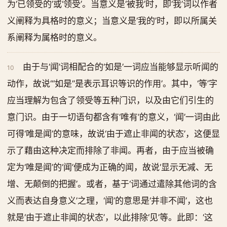
为‘已领受的’或‘领受’。当意义是‘被我’时，即‘我’词以作者
义阐释为具格时的意义；当意义是‘我的’时，即以所属关
系阐释为属格时的意义。
由于与‘闻’词相配合的‘如是’一词应当能够显示听闻的
10
动作，故说‘“如是”是表示耳识等识的作用’。其中，‘等’字
应当理解为包含了领受等五种门识，以及由它们引生的
意门识。由于一切语句都含有‘唯有’的意义，‘闻’一词由此
可得‘唯是闻’的意味，故说‘由于遮止非闻的状态’，这便显
示了藉由这种决定而排除了非闻。再者，由于应当被确
定为‘唯是闻’的‘闻’便成为正确的闻，故说‘显示无减、无
增、无颠倒的把握’。或者，基于‘词通过遣除其他词的含
义而表达自身意义’之理，‘闻’的意思是‘并非不闻’，这也
就是‘由于遮止非闻的状态’，以此排除‘见’等。此即：‘这