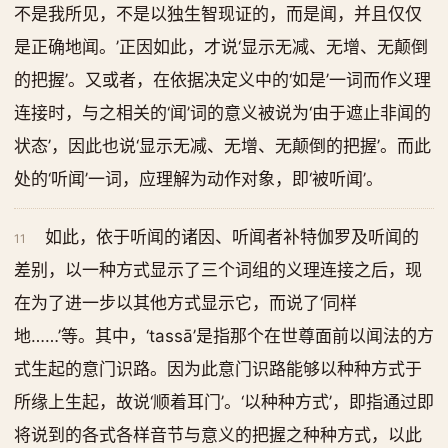
不是我所见，不是以独生智现证的，而是闻，并且仅仅
是正确地闻。’正因如此，才说‘显示无减、无增、无颠倒
的把握’。又或者，在依据决定义中的‘如是’一词而作义理
连接时，与之相关的‘闻’词的意义被说为‘由于遮止非闻的
状态’，因此也说‘显示无减、无增、无颠倒的把握’。而此
处的‘听闻’一词，应理解为动作对象，即‘被听闻’。
如此，依于听闻的诸因、听闻者补特伽罗及听闻的
11
差别，以一种方式显示了三个词组的义理连接之后，现
在为了进一步以其他方式显示它，而说了‘同样
地……’等。其中，‘tassā’是指那个在世尊面前以闻法的方
式生起的意门识路。因为此意门识路能够以种种方式于
所缘上生起，故说‘顺着耳门’。‘以种种方式’，即指通过即
将说到的各式各样音节与意义的把握之种种方式，以此