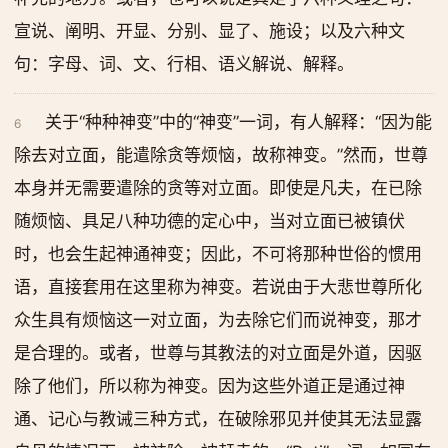
宣说、阐明、开显、分别、显了、施设；以及六种文
句：字母、词、文、行相、语义解说、解释。
关于“种种神变”中的“神变”一词，有人解释：“因为能
6
除去对立面，能遣除贪等烦恼，故称神变。”然而，世尊
本身并无需要遣除的贪等对立面。即使是凡夫，在已除
随烦恼、具足八种功德的定心中，当对立面已被镇伏
时，也会生起神通神变；因此，不可将那种世俗的惯用
语，直接套用在这里称为神变。若说由于大悲世尊所化
众生具有烦恼这一对立面，为去除它们而说神变，那才
是合理的。或者，世尊与其教法的对立面是外道，因驱
除了他们，所以称为神变。因为这些外道正是通过神
通、记心与教诫三种方式，在破除邪见并使其无法显露