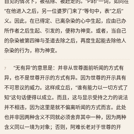
自见的情况下，被祛除、被赶走的。“Paṭi”一词，如同在
“在他进入之后，另一位婆罗门来了”等句中，表“之后”
义。因此，在已得定、已离杂染的心中生起，应由已办
所作者之后生起、引发的，便称为神变。或者，当自己
的杂染被第四禅与圣道去除之后，再度生起能去除他人
杂染的行为，称为神变。
“无有异”的意思是：并非从世尊面前听闻的方式有
7
异，也不是世尊开示的方式有异。因为世尊的开示具有
不可思议的威力。这样成立后，“谁有能力以一切方式了
知”这句话便得以成立。而且，这与显示受持之力的说法
并不相违，因为这里是就不偏离听闻的方式而言。此处
也并非因两种含义不同就必须舍弃其中一种，因为两种
含义同以一境为对象；否则，阿难长老对于世尊的开