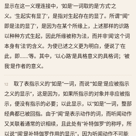
显示在这一义理连接中，‘如是’一词取的是‘方式’之
义。‘生起实有显了’，是指对生起存在的显了。所谓‘“闻”
即是法的显了’，是因为在某个所缘上，上述那样的识路
以种种方式生起，因此所缘被称为法，而并非‘闻’这个词
本身有‘法’的含义。为使已述之义更为明白，便说了‘在
此，即……’等。其中，‘以心路’是具格意义的具格词；‘被
我’是作者的意义。
取了表指示义的“如是”一词，而说“‘如是’是应被指示
12
之义的显示”，这是因为，如果所指示的对象并非应被指
示，便没有指示的必要；以此显示，以“如是”一词，整部
经典都已被回指。由于“闻”是表示动作的词，而听闻动作
又关联着通常的识相续，且此处有“补特伽罗”的称呼，所
以说“‘闻’是补特伽罗作用的显示”，因为听闻动作不可能