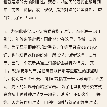
也就是法的无颠倒自性。或者，以面向的方式正确地到
来、前去、觉悟，故「现观」是指对法的如实觉知。 应
当如此了知「sam
为何此处仅以不定方式来指示时间，而不进一步用
25
季节、年等来限定呢？因此说：‘在这里，虽然……’等
等。为了显示即使不规定季节、年等而只说‘samaya’一
词，也能获得这样的好处，所以说：‘或者这些……’等
等。因为一个表示共通之词能够含摄特殊情况。 其
中，‘现法安乐时节’是指每日以禅那等至度过的那些时
间，特别是七个七天。 ‘明显’是指在十千世界当中，因震
动、光照的显现等而昭然显著。 为了用其他的分类方式
来含摄上述种种时节之一部分，说道：‘还有这个……’等
等。因为智作用时节与自利行道时节就是正等觉时节，