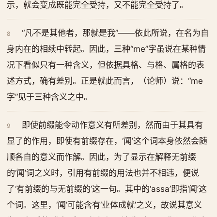
示，就会变成既能完全受持，又不能完全受持了。
“凡不是其他者，那就是我”——依此所说，在名为自
8
身内在的相续中转起。因此，三种“me”字虽说在某种情
况下看似只有一种含义，但依据具格、与格、属格的表
述方式，确有差别。正是就此而言，（论师）说：“me
字”见于三种含义之中。
即使前缀能令动作意义有所差别，然而由于其具有
9
显了的作用，即使有前缀存在，‘闻’这个词本身依然会随
顺各自的意义而作解。因此，为了显示在解释无前缀
的‘闻’词之义时，引用有前缀的用法也并不相违，便说
了‘有前缀的与无前缀的’这一句。其中的‘assa’即指‘闻’这
个词。这里，‘闻’可能含有‘业体成就’之义，故说其意义