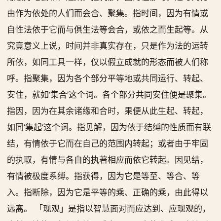
由作为依处的人们而会合、聚集。指时间，因为有情或
自性法依于它而与俱生法等会合，或依之而生起等。从
究竟意义上说，时间并非真实存在，只是作为法的运转
所依，如同工具一样，仅以假立成就的形态而被人们称
呼。指聚集，因为各个部分平等地或共同运行、转起、
安住，就如‘集合’这个词。各个部分共同安住便是聚集。
指因，因为在其余诸缘和合时，果便从此生起、转起，
如同‘集起’这个词。指见解，因为依于结缚的性质而有联
结，有情依于它而在自己的范围内转起；或者由于牢固
的执取，有情与各自的执著相应而依它转起。因见结，
有情被极度系缚。指获得，因为它是等至、等合、等
入。指断除，因为它是平等的乘、正确的乘，由此得以
远离。 「现观」是指以智慧面对而应达到、应现观的，