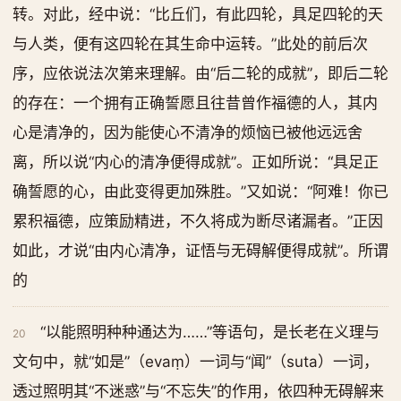
转。对此，经中说：“比丘们，有此四轮，具足四轮的天
与人类，便有这四轮在其生命中运转。”此处的前后次
序，应依说法次第来理解。由“后二轮的成就”，即后二轮
的存在：一个拥有正确誓愿且往昔曾作福德的人，其内
心是清净的，因为能使心不清净的烦恼已被他远远舍
离，所以说“内心的清净便得成就”。正如所说：“具足正
确誓愿的心，由此变得更加殊胜。”又如说：“阿难！你已
累积福德，应策励精进，不久将成为断尽诸漏者。”正因
如此，才说“由内心清净，证悟与无碍解便得成就”。所谓
的
“以能照明种种通达为……”等语句，是长老在义理与
20
文句中，就“如是”（evaṃ）一词与“闻”（suta）一词，
透过照明其“不迷惑”与“不忘失”的作用，依四种无碍解来