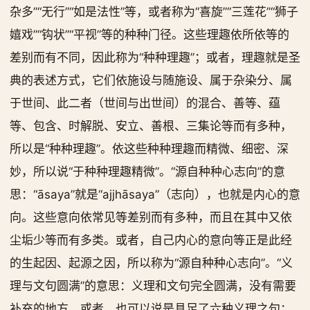
杂多”“无行”“如是法性”等，或者称为“喜旋”“三莲花”“狮子
嬉戏”“钩状”“平视”等的种种门径。这些理趣依所依等的
差别而有不同，因此称为“种种理趣”；或者，理趣就是圣
典的表述方式，它们依施设与随施设、属于杂染分、属
于世间、此二者（世间与出世间）的混合、善等、蕴
等、包含、时解脱、安立、善根、三集论等而有多种，
所以是“种种理趣”。依这些种种理趣而精微、细密、深
妙，所以说“于种种理趣精微”。“源自种种心志向”的意
思：“āsaya”就是“ajjhāsaya”（志向），也就是内心的意
向。这些意向依常见等差别而有多种，而且在其中又依
尘垢少等而有多类。或者，自己内心的意向等正是此经
的生起因、起源之因，所以称为“源自种种心志向”。“义
理与文句圆满”的意思：义理和文句完全圆满，没有需要
补充的地方。或者，也可以说是具足了六种义理之句：