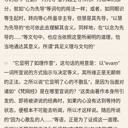
分，就如“心为先导”等词句的用法一样；或者，如同眼识
等生起时，转向等心所虽非主导，但慧是其先导，“以慧
为先导的”也可依此去理解其含义。同样地，在“以念为先
导的……”等文句中，也应当依照这里所阐明的道理，恰
当地通达其意义。所谓“具足义理与文句的”
“它显明了如理作意”，这句话的用意是：以“evaṃ”
17
一词所宣说的方式指示与决定等义，其所缘正是无颠倒
的正法。之所以说“它显明了心的不散乱”，是因为当面对
诸如“《梵网经》是在哪里宣说的？”这类由著作本身所引
发的、即将被讲说的经典时，如果内心没有达到等持的
状态，便根本不可能去听闻，所以才这样说。随后所说
的“因为心散乱的人……”等语，正是为了证成这一道理。