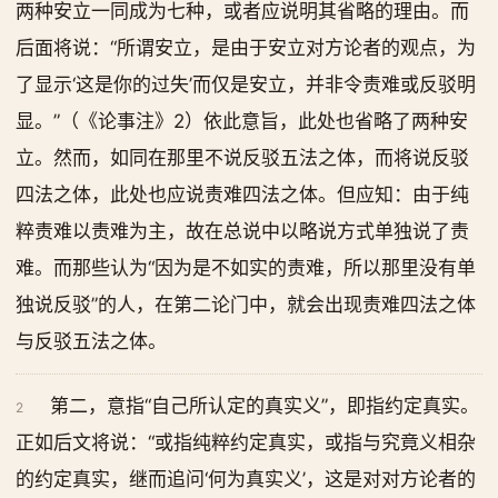
两种安立一同成为七种，或者应说明其省略的理由。而
后面将说：“所谓安立，是由于安立对方论者的观点，为
了显示‘这是你的过失’而仅是安立，并非令责难或反驳明
显。”（《论事注》2）依此意旨，此处也省略了两种安
立。然而，如同在那里不说反驳五法之体，而将说反驳
四法之体，此处也应说责难四法之体。但应知：由于纯
粹责难以责难为主，故在总说中以略说方式单独说了责
难。而那些认为“因为是不如实的责难，所以那里没有单
独说反驳”的人，在第二论门中，就会出现责难四法之体
与反驳五法之体。
第二，意指“自己所认定的真实义”，即指约定真实。
2
正如后文将说：“或指纯粹约定真实，或指与究竟义相杂
的约定真实，继而追问‘何为真实义’，这是对对方论者的