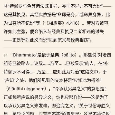
“补特伽罗与色等诸法既非异、亦非不异，不可言说”——
这是其执见。其经典依据是“命即是身，或命异身异，此
为世尊所不记说”等（《相应部》4.416）。若对方被容
许如此主张，便会陷入与经典及执见二者相违的过失
——正是针对此义而说“见到宗义与经典相违”。
“Dhammato”是依于圣典（pāḷito）。那些说“对治四
24
组等已被略去。论敌……乃至……已被显示”的人，在“补
特伽罗不可得……乃至……应知此为对治”这段文中，于
“应知”之处，他们所见到的文本将是“应知此为折难”
（ājānāhi niggahaṃ）。“令承认另异之义”的意思是：
正如我所应说的另异之义，你也应那样说——这是为了
以承认另异之义来发难，即追究之义。“关于世俗与胜义
是一是异之问题，应置而不答”的意思是：这是不被记说