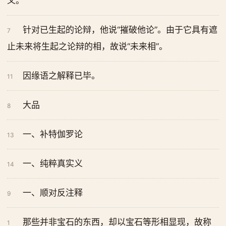
义。
针对已生起的论辩，他说“摧破他论”。由于它具有遮
7
止未来将生起之论辩的相，故说“未来相”。
因缘语之解释已毕。
11
大品
8
一、补特伽罗论
13
一、纯粹真实义
14
一、顺对反注释
9
那些并非宝石的东西，却以宝石等形相显现，故称
1