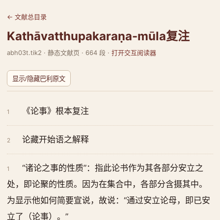
← 文献总目录
Kathāvatthupakaraṇa-mūla复注
abh03t.tik2 · 静态文献页 · 664 段 ·
打开交互阅读器
显示/隐藏巴利原文
《论事》根本复注
1
论藏开始语之解释
2
“诸论之事的性质”：指此论书作为其各部分安立之
1
处，即论聚的性质。因为在集合中，各部分含摄其中。
为显示他如何简要宣说，故说：“通过安立论母，即已安
立了（论事）。”