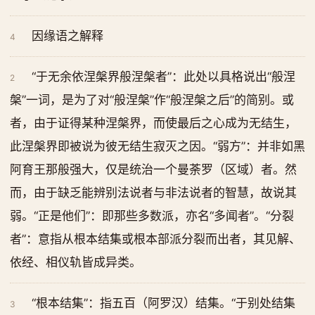
因缘语之解释
4
“于无余依涅槃界般涅槃者”：此处以具格说出“般涅
2
槃”一词，是为了对“般涅槃”作“般涅槃之后”的简别。或
者，由于证得某种涅槃界，而使最后之心成为无结生，
此涅槃界即被说为彼无结生寂灭之因。“弱方”：并非如黑
阿育王那般强大，仅是统治一个曼荼罗（区域）者。然
而，由于缺乏能辨别法说者与非法说者的智慧，故说其
弱。“正是他们”：即那些多数派，亦名“多闻者”。“分裂
者”：意指从根本结集或根本部派分裂而出者，其见解、
依经、相仪轨皆成异类。
“根本结集”：指五百（阿罗汉）结集。“于别处结集
3