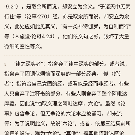
·9.21），是取余所而说，却安立为余义。“于诸天中无梵
行住”等（论事·270）经，亦是取余所而说，却安立为余
义，此处应如此见其义。“有一类补特伽罗，为自利而行”
等（人施设·论母4.24），他们依文句之影，毁坏了大量
微细的空性等义。
“律之深奥者”：指舍弃了律中深奥的部分。或者说，
5
指舍弃了因调伏烦恼而深奥的一部分经典。“似（经）
者”：指符合自己意图的经，或看似是经而非经者。有些
人只舍弃了注释书的部分，有些人则舍弃了整个阿毗达
摩藏，因此说“抽取义理之阿毗达摩，六论”。虽然《论
事》包含争论，但无争论的六论本应被诵习，却未流
传；为了说明此义，故说“六论”。或者，依第三结集前所
流传的说法，称为“六论”。“其他”：指其他阿毗达摩论