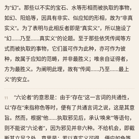
为“幻”。那些以不实的宝石、水等形相而被执取的事物，
如幻、阳焰等，因具有非实、似应知的形相，故为“非真
实义”。为了表明与此相反者即是“真实义”，所以施设了
“幻……乃至……真实义”的论题。至于那些依凭传闻等方
式而被执取的事物，它们虽可作为此种，亦可作为彼
种，故属于应知的范畴，并非最胜义；唯亲自证得者，
方为最胜义。为阐明此理，故有“传闻……乃至……最上
义”的安立。
“六论者”的意思是：由于“存在”这一言词的共通性，
11
以“存在”来指称色等时，便有了共通言词之说，这是其意
旨。然而，根据“他……执取邪见后，承认‘唤来’”等语句，
则不能说“六论者”，因为邪见并非六种。不给机会，即截
断其立足之处。意思是：若以真实义可得，便应如色等