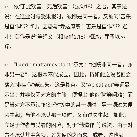
依“于此欢喜，死后欢喜”（法句18）之语，其意是
171
说：在造业时与受果报时，彼即是同一者。又被问“苦乐
是自作耶？”时，因恐与“乔达摩尊！苦乐是自作耶？迦
叶！莫作是说”等经文（相应部2.18）相违，而予以排
斥。
“Laddhimattamevetanti”意为：“他既非同一者，亦
176
非另一者”，这根本不能成立。因此，持如此之说者便会
落入“非自作”等过失，这是其意。又“Apicātiādi”等词显
示出：并非仅因对方的主张，便提出“他造作”等问难；而
是当对方不承认“他造作”等中的某一项时，另一项过失便
会生起；当他不承认那一项时，又有过失生起。如此，
立足于作者与受者的困境，对于“他造作”等说法，由于对
方不承认其中各项，过失便随之而来。或者，这也显