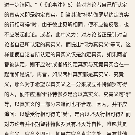
进一步诘问。”（《论事注》6）若对方论者自己所认定
的真实义即是约定真实，则当其说“补特伽罗以约定真实
的行相可得”时，由于彼此见解相同，便不应被反驳，也
不应发起此论。或者，此中义为：对方论者正是针对自
论者自己所认定的真实义，而提出“何为真实义”等问。这
样便使自论者所认定的真实义仅是约定真实。如果两者
都被认定，则不应说“或者将约定真实与究竟真实合在一
起而如是说”。再者，如果两种真实都是真实义、究竟
义，那么对于希望以真实义之一分来成立补特伽罗可得
的人，便不应追问“补特伽罗是否以真实义、究竟义可得”
等，以真实义的一部分来追问也不合理。因为，并不应
追问：以感受行相可得的“受”，是否以坏灭行相可得？而
对方论者并不期望补特伽罗具有坏灭等自性，唯愿其是
真实义、究竟义即可。如果在究竟真实之外，另有其他