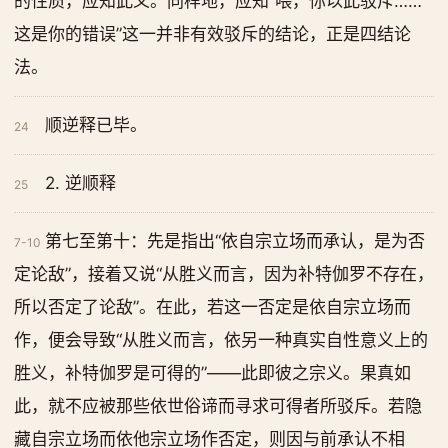
的性质，应知此义。同样地，应知“喂，你以此驳斥……
这是你的错误”这一并非有效驳斥的结论，正是四结论
法。
顺逆释已毕。
24
2. 逆顺释
25
第七至第十：先是指出“依自宗立场而承认，是为否
7-10
定论敌”，接着又说“从胜义而言，因为补特伽罗不存在，
所以否定了论敌”。在此，若这一否定是依自宗立场而
作，便会导致“从胜义而言，依另一种真实自性意义上的
胜义，补特伽罗是可得的”——此即彼之宗义。果真如
此，就不应被那些依世俗谛而寻求可得者所驳斥。若隐
藏自宗立场而依他宗立场作否定，则因与前承认不相