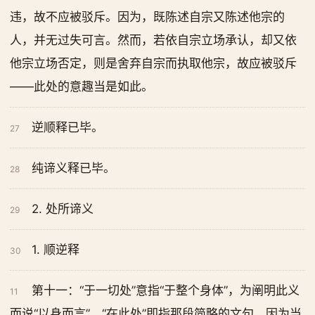
违，故不应被驳斥。因为，既陈述自宗又陈述他宗的
人，并无过失可言。然而，若依自宗立场承认，却又依
他宗立场否定，则是舍弃自宗而执取他宗，故应被驳斥
——此处的意趣当是如此。
逆顺释已毕。
27
纯谛义释已毕。
28
2. 处所谛义
29
1. 顺逆释
30
第十一：“于一切处”意指“于整个身体”，为阐明此义
11
而说“以身而言”。“在此处”即指那段简略的文句。因为当