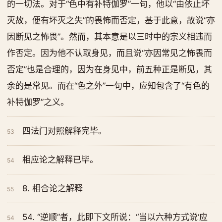
的一切法。对于“色中有补特伽罗”一句，他以“由依止坏
灭故，便有坏灭之失”的畏怖而否定，基于此意，故说“亦
因断见之怖畏”。然而，其本意是以三时中的宗义相违而
作否定。因为他不认取身见，而且说“亦因常见之怖畏而
否定”也是合理的，因为在身见中，前五种正是断见，其
余的是常见。而在“色之外”一句中，应知包含了“有色的
补特伽罗”之义。
四法门对照解释完毕。
53
相应论之解释已毕。
54
8. 相合论之解释
55
54. “逆顺”者，此即下文所说：“当以六种方式说‘应
54