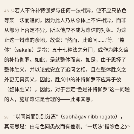
若人不许补特伽罗与任何一法相异，便不应只依色
46-52
等某一法而追问。因为此人乃从总体上不许相异，而非
从部分上否定不异，所以他应不成为难诘的对象。为遮
止这一辩难的余地，故说：“然而，此追问……”等。“整
体”（sakala）是指：五十七种法之分门，或作为胜义谛
的补特伽罗。如此，是就整体而言。如是，由于思择了
整体胜义，并以论式安立了追问之相，且在整体胜义之
外更无真实义，因此，胜义中的补特伽罗不应异于彼
（整体胜义）。因此，对于否定“色是补特伽罗”这一问题
的人，施加难诘是合理的——此即其意。
“以同类而别别分离”（sabhāgavinibbhogato），
28
其意思是：由与色同类故而有差别。“一切法”指除色之外