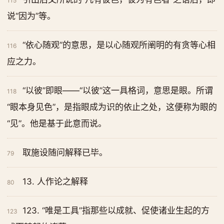
115
说“因为”等。
“依心随观”的意思，是以心随观所阐明的有贪等心相
116
应之力。
“以彼”即眼——“以彼”这一具格词，意思是眼。所谓
118
“眼本身见色”，是指眼成为识的依止之处，这便称为眼的
“见”。他是基于此意而说。
取施设随问解释已毕。
79
13. 人作论之解释
80
123. “唯是工具”指那些以成就、促使诸业生起的方
123