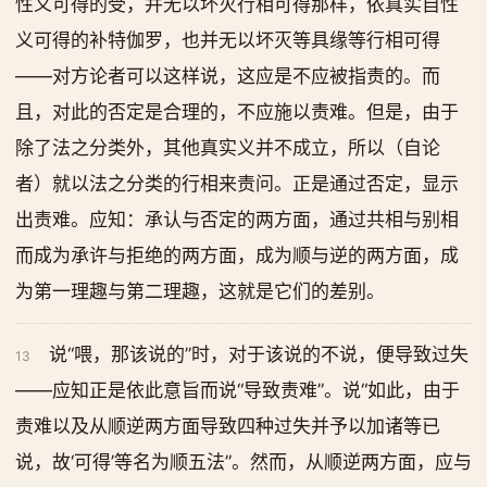
性义可得的受，并无以坏灭行相可得那样，依真实自性
义可得的补特伽罗，也并无以坏灭等具缘等行相可得
——对方论者可以这样说，这应是不应被指责的。而
且，对此的否定是合理的，不应施以责难。但是，由于
除了法之分类外，其他真实义并不成立，所以（自论
者）就以法之分类的行相来责问。正是通过否定，显示
出责难。应知：承认与否定的两方面，通过共相与别相
而成为承许与拒绝的两方面，成为顺与逆的两方面，成
为第一理趣与第二理趣，这就是它们的差别。
说“喂，那该说的”时，对于该说的不说，便导致过失
13
——应知正是依此意旨而说“导致责难”。说“如此，由于
责难以及从顺逆两方面导致四种过失并予以加诸等已
说，故‘可得’等名为顺五法”。然而，从顺逆两方面，应与