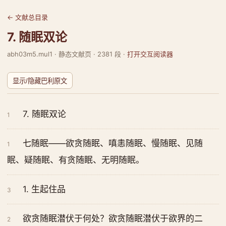
← 文献总目录
7. 随眠双论
abh03m5.mul1 · 静态文献页 · 2381 段 ·
打开交互阅读器
显示/隐藏巴利原文
7. 随眠双论
1
七随眠——欲贪随眠、嗔恚随眠、慢随眠、见随
1
眠、疑随眠、有贪随眠、无明随眠。
1. 生起住品
3
欲贪随眠潜伏于何处？欲贪随眠潜伏于欲界的二
2