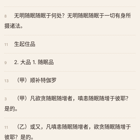
无明随眠随眠于何处？无明随眠随眠于一切有身所
8
摄诸法。
生起住品
11
2. 大品 1. 随眠品
9
（甲）顺补特伽罗
13
（甲）凡欲贪随眠随增者，嗔恚随眠随增于彼耶？
3
是的。
（乙）或又，凡嗔恚随眠随增者，欲贪随眠随增于
11
彼耶？是的。