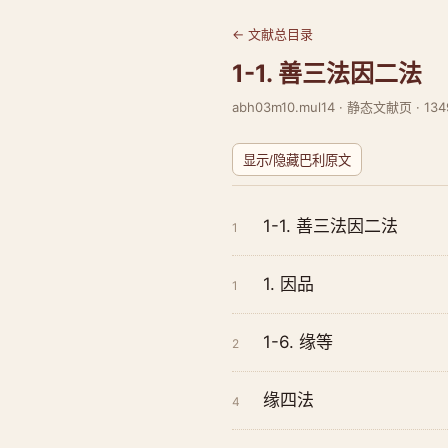
← 文献总目录
1-1. 善三法因二法
abh03m10.mul14 · 静态文献页 · 134
显示/隐藏巴利原文
1-1. 善三法因二法
1
1. 因品
1
1-6. 缘等
2
缘四法
4