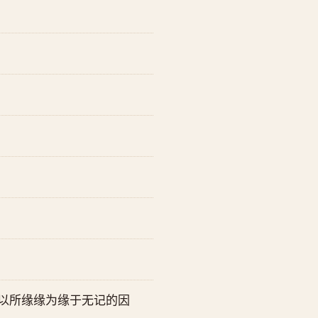
以所缘缘为缘于无记的因