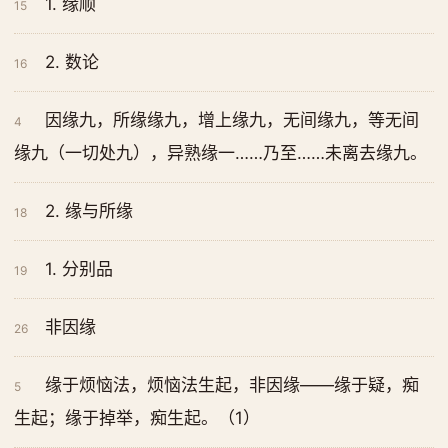
1. 缘顺
15
2. 数论
16
因缘九，所缘缘九，增上缘九，无间缘九，等无间
4
缘九（一切处九），异熟缘一……乃至……未离去缘九。
2. 缘与所缘
18
1. 分别品
19
非因缘
26
缘于烦恼法，烦恼法生起，非因缘——缘于疑，痴
5
生起；缘于掉举，痴生起。（1）