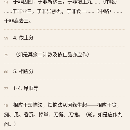
于非因四，于非所缘三，于非增上九……（中略）
14
……于非业三，于非异熟九，于非食一……（中略）……
于非离去三。
4. 依止分
59
（如是其余二计数及依止品亦应作）
75
5. 相应分
60
1-4. 缘顺等
77
相应于烦恼法，烦恼法从因缘生起——相应于贪，
15
痴、见、昏沉、掉举、无惭、无愧。（轮。如是应作九
问。）