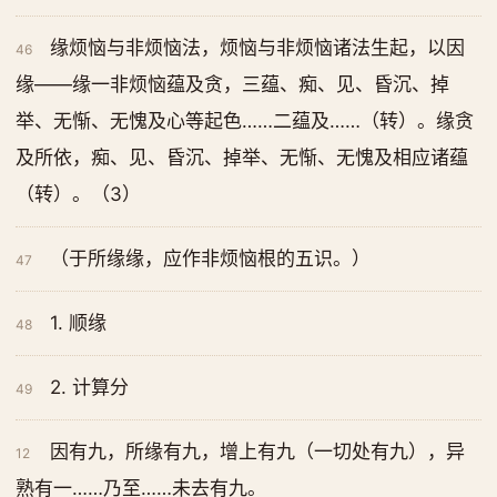
缘烦恼与非烦恼法，烦恼与非烦恼诸法生起，以因
46
缘——缘一非烦恼蕴及贪，三蕴、痴、见、昏沉、掉
举、无惭、无愧及心等起色……二蕴及……（转）。缘贪
及所依，痴、见、昏沉、掉举、无惭、无愧及相应诸蕴
（转）。（3）
（于所缘缘，应作非烦恼根的五识。）
47
1. 顺缘
48
2. 计算分
49
因有九，所缘有九，增上有九（一切处有九），异
12
熟有一……乃至……未去有九。