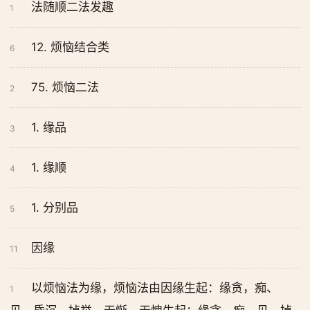
法随顺二法发趣
1
12. 烦恼结合类
6
75. 烦恼二法
2
1. 缘品
3
1. 缘顺
4
1. 分别品
5
因缘
11
以烦恼法为缘，烦恼法由因缘生起：缘贪，痴、
1