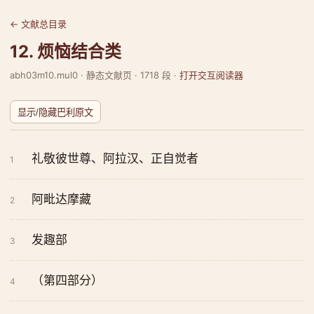
← 文献总目录
12. 烦恼结合类
abh03m10.mul0 · 静态文献页 · 1718 段 ·
打开交互阅读器
显示/隐藏巴利原文
礼敬彼世尊、阿拉汉、正自觉者
1
阿毗达摩藏
2
发趣部
3
（第四部分）
4