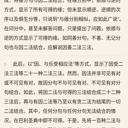
成：将善分句与因二法结合，在缘分别中，依顺与逆的
方式，显示了所有可得的缘；但未显示顺逆、逆顺的次
序以及俱生分等，只说到“与缘分别相似，应如此广说”。
在问分中，甚至未解答问题，只是提出了问题，依顺与
逆的方式显示了可得的缘。如同善分句，不善、无记分
句也与因二法结合，应解说因善二法三法。
此后，以“因、与乐受相应法”等方式，显示了因受二
2
法三法等二十一种二法三法。然而，因法并非可见有对
或不可见有对，故因分句不与可见有对、不可见有对分
句结合。如此，将因二法与可得的三法结合成二十二种
三法后，再与有因二法等乃至以有贪二法为结尾的一切
二法结合。其中，任何分句与任何分句无法结合的情
况，在巴利圣典中即不可得。于是，先将一百种二法与