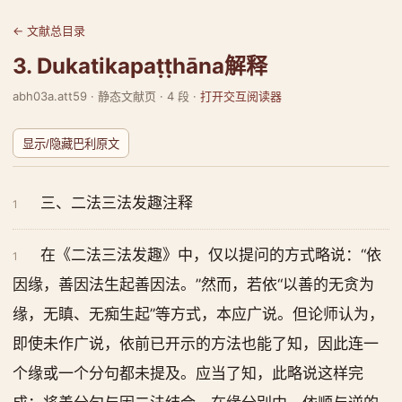
← 文献总目录
3. Dukatikapaṭṭhāna解释
abh03a.att59 · 静态文献页 · 4 段 ·
打开交互阅读器
显示/隐藏巴利原文
三、二法三法发趣注释
1
在《二法三法发趣》中，仅以提问的方式略说：“依
1
因缘，善因法生起善因法。”然而，若依“以善的无贪为
缘，无瞋、无痴生起”等方式，本应广说。但论师认为，
即使未作广说，依前已开示的方法也能了知，因此连一
个缘或一个分句都未提及。应当了知，此略说这样完