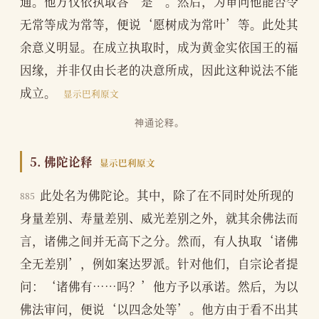
通。他方仅依执取答‘是’。然后，为审问他能否令
无常等成为常等，便说‘愿树成为常叶’等。此处其
余意义明显。在成立执取时，成为黄金实依国王的福
因缘，并非仅由长老的决意所成，因此这种说法不能
成立。
显示巴利原文
神通论释。
5. 佛陀论释
显示巴利原文
此处名为佛陀论。其中，除了在不同时处所现的
885
身量差别、寿量差别、威光差别之外，就其余佛法而
言，诸佛之间并无高下之分。然而，有人执取‘诸佛
全无差别’，例如案达罗派。针对他们，自宗论者提
问：‘诸佛有……吗？’他方予以承诺。然后，为以
佛法审问，便说‘以四念处等’。他方由于看不出其