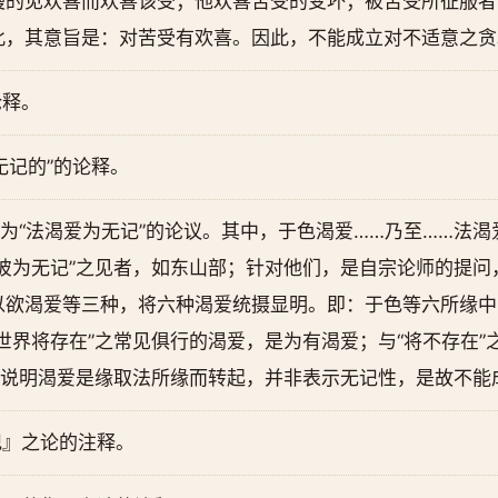
慢的见欢喜而欢喜该受；他欢喜苦受的变坏；被苦受所征服者
此，其意旨是：对苦受有欢喜。因此，不能成立对不适意之贪
论释。
无记的”的论释。
，是名为“法渴爱为无记”的论议。其中，于色渴爱……乃至……
彼为无记”之见者，如东山部；针对他们，是自宗论师的提问
以欲渴爱等三种，将六种渴爱统摄显明。即：于色等六所缘中
世界将存在”之常见俱行的渴爱，是为有渴爱；与“将不存在”
在说明渴爱是缘取法所缘而转起，并非表示无记性，是故不能
记』之论的注释。