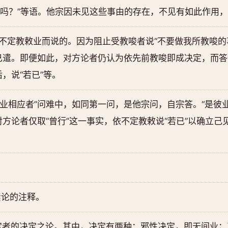
了吗？”等语。他宗因未见这些事由的存在，不见有如此作用，
对不定教敕业而说的。因为阻止受教唆者说“不要做我所教唆的
遣。即便如此，对方论者仍认为依先前教唆即成决定，而答“
，说“若已”等。
“无间业相应者”问难中，如同第一问，是他宗问，自宗答。“是彼
方论者仅取“曾行”这一事实，依不定教敕说“若已”以确立己
素论的注释。
定者的决定之论。其中，决定有两种：邪性决定，即无间业；