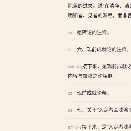
除盖的过失。说“在清净、洁
明知者、见者的漏尽，而非
覆障论的注释。
20
六、现前成就论的注释
21
接下来，是现前成就之
668-670
内容与覆障之论相似。
现前成就论释。
23
七、关于“入定者会味著
24
接下来，是“入定者味
671-673