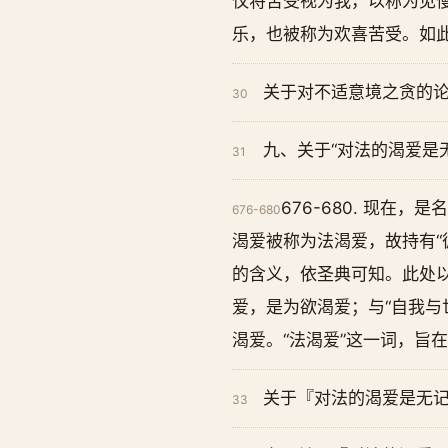
仅将苦受视为我，以称为见
乐，也被称为欢喜苦受。如
关于对不适意境之贪的
30
九、关于“对法的渴爱是
31
676-680. 现在
676-680
渴爱被称为法渴爱，故持有“
的含义，依圣典可知。此处
爱，是为欲渴爱；与“自我与
渴爱。“法渴爱”这一词，旨
关于『对法的渴爱是无
33