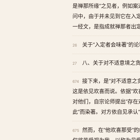
是禅那所缘”之见者，例如案
问中，由于并未见到它在入定
一经文，是指成就禅那者出
关于“入定者会味著”的
26
八、关于对不适意境之
27
接下来，是“对不适意之
674
这是依见欢喜而说。依据“欢
对他们，自宗论师提出“存在
此”而染著。对方依自见承认
然而，在“他欢喜那受”
675