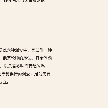
，即使希求与之相反的欲
。
法渴爱此六种渴爱中，因最后一种
，他宗论师的承认。其余问题
，以贪著欲味而转起的渴
之断见俱行的渴爱，是为无有
成立。