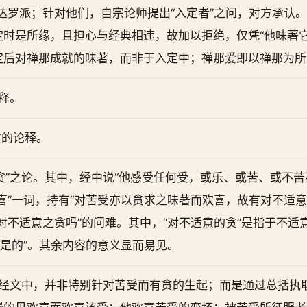
达罗派；针对他们，自宗论师提出“入定者”之问，对方承认。
时是所缘，且担心与经典相违，故加以拒绝，仅凭“他味著它”
定后对禅那成就的味著，而非于入定中；禅那爱即以禅那为所
论释。
贪的论释。
贪”之论。其中，经中说“他感受任何受，或乐、或苦、或不苦
喜”一词，持有“对苦受亦以贪求之味著而欢喜，故有对不适意
对不适意之贪吗”的问难。其中，“对不适意的贪”是指于不适
“是的”。其余内容的意义显而易见。
的经文中，并非特别针对苦受而有贪的生起；而是通过总括执