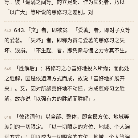
等。彼「遍满之间等」的立足处、作为其处者，乃以
「以广大」等所说的慈修习之差别。对
643.「贪」者，即欲贪。「爱著」者，即对子女等
643
的爱著。「失坏」者，即称为贪与爱著的慈修习之失
坏、毁损。「不生起」者，即凭惭与愧之力令其不生。
「胜解后」：将修习之心善好地投入所缘；而此处
645
之胜解，因是依遍满方式而成，故说「善好地扩展开
来」。又，因对所缘善好地不动摇，方成慈修习之胜
解，故亦说「以强有力的胜解而胜解」。
「彼诸词句」以全部、整体，即含摄方位、地域等
648
差别的一切限定。「以一切限定的方位、地域、个人遍
满方式」：即以成为一切限定的方位、地域、个人等遍