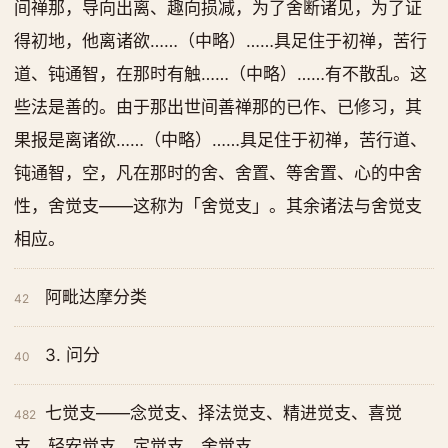
间禅那，导向出离、趣向损减，为了舍断诸见，为了证
得初地，他离诸欲……（中略）……具足住于初禅，苦行
道、钝通智，在那时有触……（中略）……有不散乱。这
些法是善的。由于那出世间善禅那的已作、已修习，其
果报是离诸欲……（中略）……具足住于初禅，苦行道、
钝通智，空，凡在那时的舍、舍置、等舍置、心的中舍
性，舍觉支——这称为「舍觉支」。其余诸法与舍觉支
相应。
阿毗达摩分类
42
3. 问分
40
七觉支——念觉支、择法觉支、精进觉支、喜觉
482
支、轻安觉支、定觉支、舍觉支。